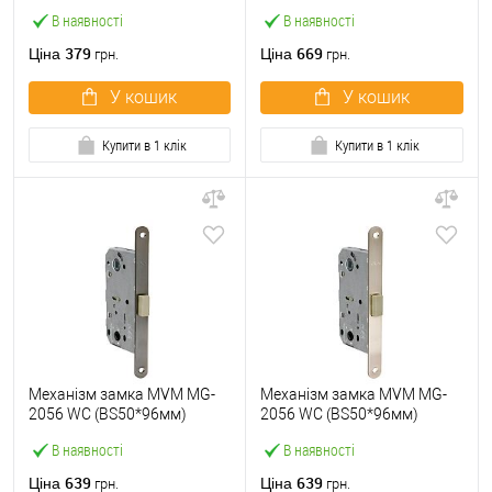
матовий нікель
магнітний BLACK чорний
В наявності
В наявності
379
669
Ціна
Ціна
грн.
грн.
У кошик
У кошик
Купити в 1 клік
Купити в 1 клік
Механізм замка MVM MG-
Механізм замка MVM MG-
2056 WC (BS50*96мм)
2056 WC (BS50*96мм)
магнітний MA матовий
магнітний SN матовий
В наявності
В наявності
антрацит
нікель
639
639
Ціна
Ціна
грн.
грн.