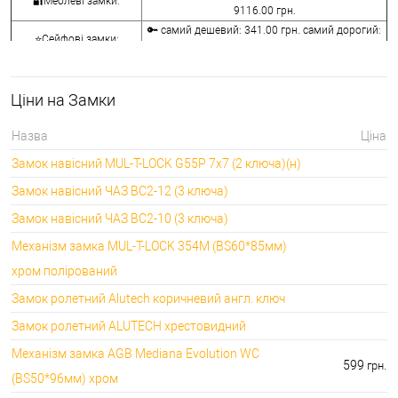
🔐Меблеві замки:
9116.00 грн.
🔑 самий дешевий: 341.00 грн. самий дорогий:
⭐Сейфові замки:
3848.00 грн.
🔑 самий дешевий: 1058.00 грн. самий дорогий:
🔐Кодові замки:
5113.00 грн.
Ціни на Замки
⭐Протипожежна
🔑 самий дешевий: 290.00 грн. самий дорогий:
фурнітура:
4045.00 грн.
Назва
Ціна
🔑 самий дешевий: 600.00 грн. самий дорогий:
🔐Замки для ролетів:
Замок навісний MUL-T-LOCK G55P 7x7 (2 ключа)(н)
660.00 грн.
Замок навісний ЧАЗ ВС2-12 (3 ключа)
Замок навісний ЧАЗ ВС2-10 (3 ключа)
Механізм замка MUL-T-LOCK 354M (BS60*85мм)
хром полірований
Замок ролетний Alutech коричневий англ. ключ
Замок ролетний ALUTECH хрестовидний
Механізм замка AGB Mediana Evolution WC
599
грн.
(BS50*96мм) хром