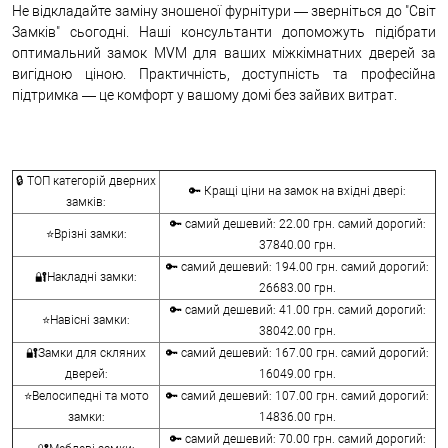
Не відкладайте заміну зношеної фурнітури — зверніться до "Світ
Замків" сьогодні. Наші консультанти допоможуть підібрати
оптимальний замок MVM для ваших міжкімнатних дверей за
вигідною ціною. Практичність, доступність та професійна
підтримка — це комфорт у вашому домі без зайвих витрат.
🔒 ТОП категорій дверних
🔑 Кращі ціни на замок на вхідні двері:
замків:
🔑 самий дешевий: 22.00 грн. самий дорогий:
⭐Врізні замки:
37840.00 грн.
🔑 самий дешевий: 194.00 грн. самий дорогий:
🔐Накладні замки:
26683.00 грн.
🔑 самий дешевий: 41.00 грн. самий дорогий:
⭐Навісні замки:
38042.00 грн.
🔐Замки для скляних
🔑 самий дешевий: 167.00 грн. самий дорогий:
дверей:
16049.00 грн.
⭐Велосипедні та мото
🔑 самий дешевий: 107.00 грн. самий дорогий:
замки:
14836.00 грн.
🔑 самий дешевий: 70.00 грн. самий дорогий: