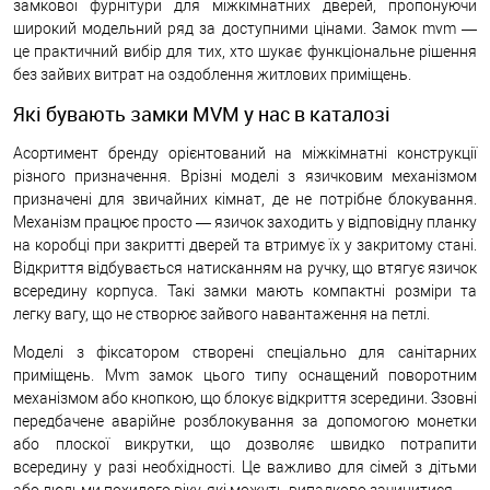
замкової фурнітури для міжкімнатних дверей, пропонуючи
широкий модельний ряд за доступними цінами. Замок mvm —
це практичний вибір для тих, хто шукає функціональне рішення
без зайвих витрат на оздоблення житлових приміщень.
Які бувають замки MVM у нас в каталозі
Асортимент бренду орієнтований на міжкімнатні конструкції
різного призначення. Врізні моделі з язичковим механізмом
призначені для звичайних кімнат, де не потрібне блокування.
Механізм працює просто — язичок заходить у відповідну планку
на коробці при закритті дверей та втримує їх у закритому стані.
Відкриття відбувається натисканням на ручку, що втягує язичок
всередину корпуса. Такі замки мають компактні розміри та
легку вагу, що не створює зайвого навантаження на петлі.
Моделі з фіксатором створені спеціально для санітарних
приміщень. Mvm замок цього типу оснащений поворотним
механізмом або кнопкою, що блокує відкриття зсередини. Ззовні
передбачене аварійне розблокування за допомогою монетки
або плоскої викрутки, що дозволяє швидко потрапити
всередину у разі необхідності. Це важливо для сімей з дітьми
або людьми похилого віку, які можуть випадково зачинитися.