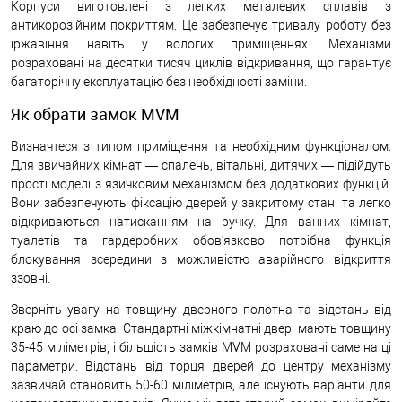
Корпуси виготовлені з легких металевих сплавів з
антикорозійним покриттям. Це забезпечує тривалу роботу без
іржавіння навіть у вологих приміщеннях. Механізми
розраховані на десятки тисяч циклів відкривання, що гарантує
багаторічну експлуатацію без необхідності заміни.
Як обрати замок MVM
Визначтеся з типом приміщення та необхідним функціоналом.
Для звичайних кімнат — спалень, вітальні, дитячих — підійдуть
прості моделі з язичковим механізмом без додаткових функцій.
Вони забезпечують фіксацію дверей у закритому стані та легко
відкриваються натисканням на ручку. Для ванних кімнат,
туалетів та гардеробних обов'язково потрібна функція
блокування зсередини з можливістю аварійного відкриття
ззовні.
Зверніть увагу на товщину дверного полотна та відстань від
краю до осі замка. Стандартні міжкімнатні двері мають товщину
35-45 міліметрів, і більшість замків MVM розраховані саме на ці
параметри. Відстань від торця дверей до центру механізму
зазвичай становить 50-60 міліметрів, але існують варіанти для