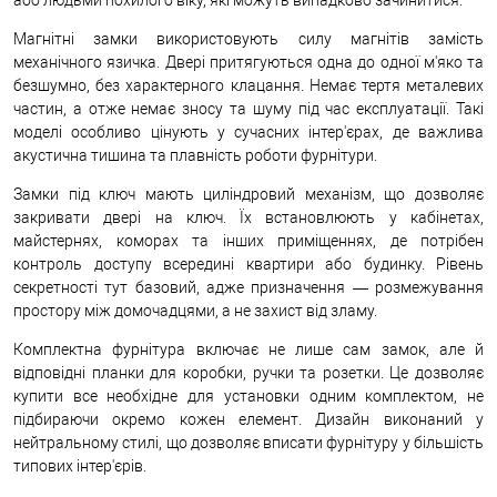
Магнітні замки використовують силу магнітів замість
механічного язичка. Двері притягуються одна до одної м'яко та
безшумно, без характерного клацання. Немає тертя металевих
частин, а отже немає зносу та шуму під час експлуатації. Такі
моделі особливо цінують у сучасних інтер'єрах, де важлива
акустична тишина та плавність роботи фурнітури.
Замки під ключ мають циліндровий механізм, що дозволяє
закривати двері на ключ. Їх встановлюють у кабінетах,
майстернях, коморах та інших приміщеннях, де потрібен
контроль доступу всередині квартири або будинку. Рівень
секретності тут базовий, адже призначення — розмежування
простору між домочадцями, а не захист від зламу.
Комплектна фурнітура включає не лише сам замок, але й
відповідні планки для коробки, ручки та розетки. Це дозволяє
купити все необхідне для установки одним комплектом, не
підбираючи окремо кожен елемент. Дизайн виконаний у
нейтральному стилі, що дозволяє вписати фурнітуру у більшість
типових інтер'єрів.