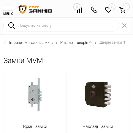
0
0
МЕНЮ
Інтернет магазин замків
Каталог товарів ⭐
Дверні замки 🌟
•
•
Замки MVM
Врізні замки
Накладні замки