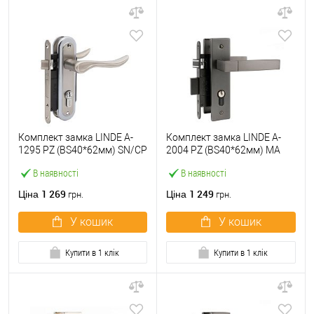
Комплект замка LINDE A-
Комплект замка LINDE A-
1295 PZ (BS40*62мм) SN/CP
2004 PZ (BS40*62мм) MA
матовий нікель/
матовий антрацит
В наявності
В наявності
полірований хром
1 269
1 249
Ціна
Ціна
грн.
грн.
У кошик
У кошик
Купити в 1 клік
Купити в 1 клік