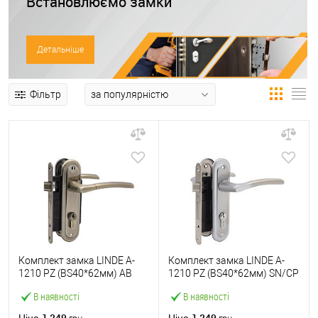
Встановлюємо замки
Детальніше
Фільтр
Комплект замка LINDE A-
Комплект замка LINDE A-
1210 PZ (BS40*62мм) AB
1210 PZ (BS40*62мм) SN/CP
стара бронза
матовий нікель/
В наявності
В наявності
полірований хром
1 249
1 249