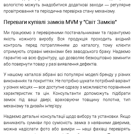
вологістю можуть знадобитися додаткові заходи — регулярне
провітрювання та періодична перевірка стану механізму.
Переваги купівлі замків MVM у "Світ Замків"
Ми працюємо з перевіреними постачальниками та гарантуємо
якість кожного виробу. Вся продукція проходить вхідний
контроль перед потраплянням до каталогу, тому клієнти
отримують справні механізми без заводського браку. Надаємо
гарантію на всю фурнітуру, що дозволяє безкоштовно замінити
або повернути товар у разі виявлення дефектів.
У нашому каталозі зібрані всі популярні моделі бренду у різних
виконаннях та покриттях. Не потрібно шукати потрібний варіант
у різних місцях — все доступне одразу з можливістю порівняння
характеристик та цін. Консультанти допоможуть підібрати
замок під ваші двері, враховуючи товщину полотна, тип
механізму та дизайн інтер'єру.
Надаємо детальні консультації щодо вибору та установки. Якщо
виникають сумніви про сумісність замка з наявними дверима,
можна надіслати фото або виміри — наші фахівці перевірять