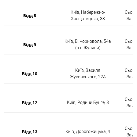
Київ, Набережно-
Сьогод
Відд 8
Хрещатицька, 33
Завтр
Київ, В. Чорновола, 54а
Сьогод
Відд 9
(р-н Жуляни)
Завтр
Київ, Василя
Сьогод
Відд 10
Жуковського, 22А
Завтр
Сьогод
Відд 12
Київ, Родини Бунге, 8
Завтр
Сьогод
Відд 13
Київ, Дорогожицька, 4
Завтр