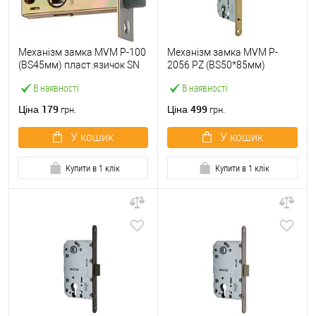
Механізм замка MVM P-100
Механізм замка MVM P-
(BS45мм) пласт.язичок SN
2056 PZ (BS50*85мм)
матовий нікель
пласт.язичок AB стара
В наявності
В наявності
бронза
179
499
Ціна
Ціна
грн.
грн.
У кошик
У кошик
Купити в 1 клік
Купити в 1 клік