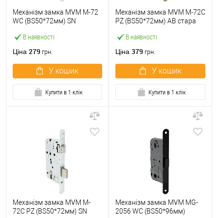
Механізм замка MVM M-72
Механізм замка MVM M-72C
WC (BS50*72мм) SN
PZ (BS50*72мм) AB стара
матовий нікель
бронза
В наявності
В наявності
279
379
Ціна
Ціна
грн.
грн.
У кошик
У кошик
Купити в 1 клік
Купити в 1 клік
Механізм замка MVM M-
Механізм замка MVM MG-
72C PZ (BS50*72мм) SN
2056 WC (BS50*96мм)