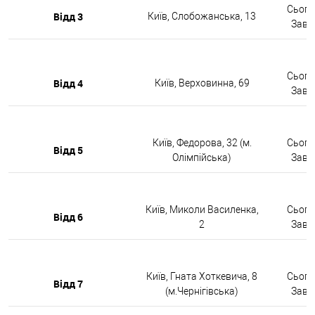
Сьогод
Відд 3
Київ, Слобожанська, 13
Завтр
Сьогод
Відд 4
Київ, Верховинна, 69
Завтр
Київ, Федорова, 32 (м.
Сьогод
Відд 5
Олімпійська)
Завтр
Київ, Миколи Василенка,
Сьогод
Відд 6
2
Завтр
Київ, Гната Хоткевича, 8
Сьогод
Відд 7
(м.Чернігівська)
Завтр