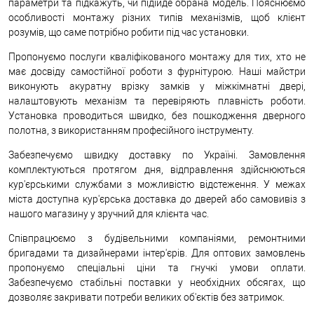
параметри та підкажуть, чи підійде обрана модель. Пояснюємо
особливості монтажу різних типів механізмів, щоб клієнт
розумів, що саме потрібно робити під час установки.
Пропонуємо послуги кваліфікованого монтажу для тих, хто не
має досвіду самостійної роботи з фурнітурою. Наші майстри
виконують акуратну врізку замків у міжкімнатні двері,
налаштовують механізм та перевіряють плавність роботи.
Установка проводиться швидко, без пошкодження дверного
полотна, з використанням професійного інструменту.
Забезпечуємо швидку доставку по Україні. Замовлення
комплектуються протягом дня, відправлення здійснюються
кур'єрськими службами з можливістю відстеження. У межах
міста доступна кур'єрська доставка до дверей або самовивіз з
нашого магазину у зручний для клієнта час.
Співпрацюємо з будівельними компаніями, ремонтними
бригадами та дизайнерами інтер'єрів. Для оптових замовлень
пропонуємо спеціальні ціни та гнучкі умови оплати.
Забезпечуємо стабільні поставки у необхідних обсягах, що
дозволяє закривати потреби великих об'єктів без затримок.