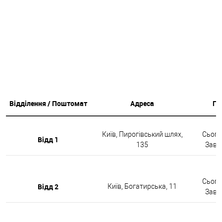
Відділення / Поштомат
Адреса
Гр
Київ, Пирогівський шлях,
Сьогод
Відд 1
135
Завтр
Сьогод
Відд 2
Київ, Богатирська, 11
Завтр