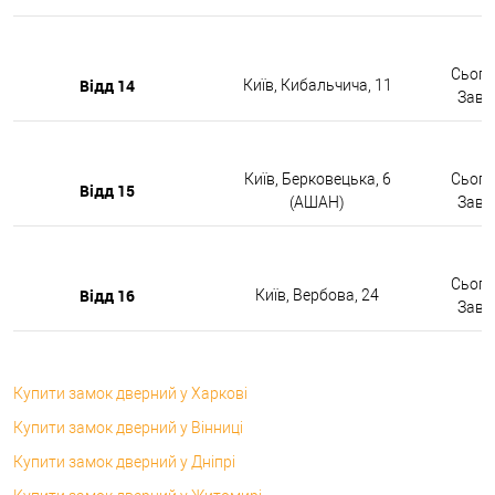
Сьогод
Відд 14
Київ, Кибальчича, 11
Завтр
Київ, Берковецька, 6
Сьогод
Відд 15
(АШАН)
Завтр
Сьогод
Відд 16
Київ, Вербова, 24
Завтр
Купити замок дверний у Харкові
Купити замок дверний у Вінниці
Купити замок дверний у Дніпрі