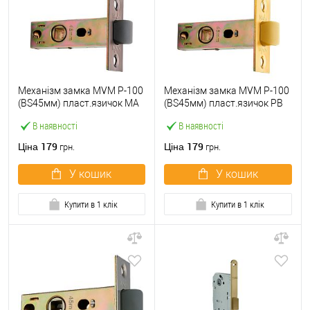
Механізм замка MVM P-100
Механізм замка MVM P-100
(BS45мм) пласт.язичок MA
(BS45мм) пласт.язичок PB
матовий антрацит
полірована латунь
В наявності
В наявності
179
179
Ціна
Ціна
грн.
грн.
У кошик
У кошик
Купити в 1 клік
Купити в 1 клік