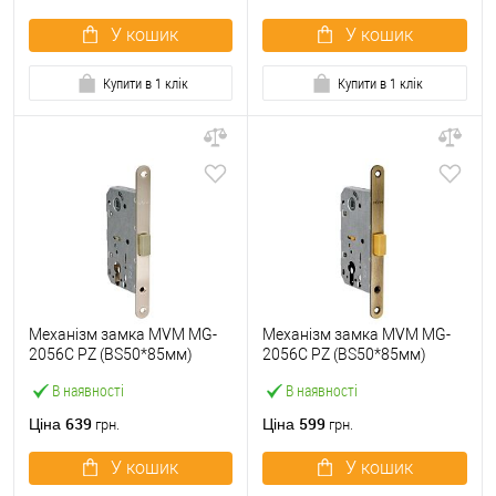
У кошик
У кошик
Купити в 1 клік
Купити в 1 клік
Механізм замка MVM MG-
Механізм замка MVM MG-
2056C PZ (BS50*85мм)
2056C PZ (BS50*85мм)
магнітний SN матовий
магнітний AB стара бронза
В наявності
В наявності
нікель
639
599
Ціна
Ціна
грн.
грн.
У кошик
У кошик