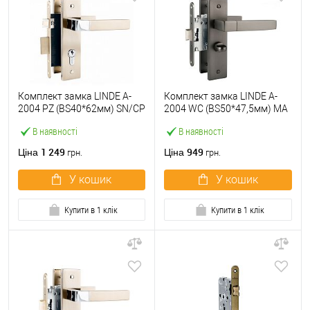
Комплект замка LINDE A-
Комплект замка LINDE A-
2004 PZ (BS40*62мм) SN/CP
2004 WC (BS50*47,5мм) MA
матовий нікель/
матовий антрацит
В наявності
В наявності
полірований хром
1 249
949
Ціна
Ціна
грн.
грн.
У кошик
У кошик
Купити в 1 клік
Купити в 1 клік