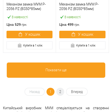
Механізм замка MVM P-
Механізм замка MVM P-
2056 PZ (BS50*85мм)
2056 PZ (BS50*85мм)
пласт.язичок Black чорний
пласт.язичок MA матовий
В наявності
В наявності
антрацит
529
499
Ціна
Ціна
грн.
грн.
У кошик
У кошик
Купити в 1 клік
Купити в 1 клік
Показати ще
Назад
1
2
Вперед
Китайський виробник MVM спеціалізується на створенні