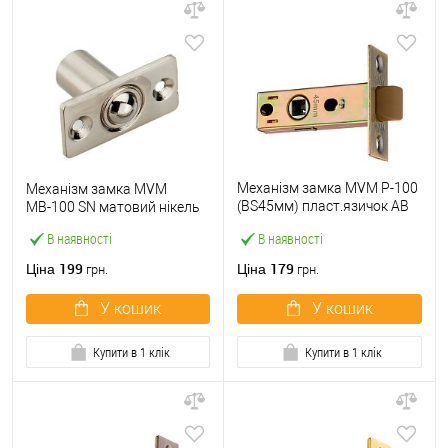
Механізм замка MVM P-100
Механізм замка MVM
(BS45мм) пласт.язичок AB
MВ-100 SN матовий нікель
стара бронза
В наявності
В наявності
199
179
Ціна
Ціна
грн.
грн.
У кошик
У кошик
Купити в 1 клік
Купити в 1 клік