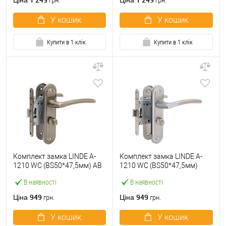
Ціна
Ціна
грн.
грн.
У кошик
У кошик
Купити в 1 клік
Купити в 1 клік
Комплект замка LINDE A-
Комплект замка LINDE A-
1210 WC (BS50*47,5мм) AB
1210 WC (BS50*47,5мм)
стара бронза
SN/CP матовий нікель/
В наявності
В наявності
полірований хром
949
949
Ціна
Ціна
грн.
грн.
У кошик
У кошик