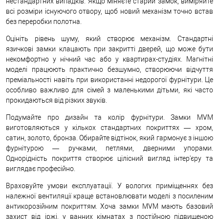
нестандартних випадків. Якщо міняєте старий замок, виміряйте
всі розміри існуючого отвору, щоб новий механізм точно встав
без переробки полотна.
Оцініть рівень шуму, який створює механізм. Стандартні
язичкові замки клацають при закритті дверей, що може бути
некомфортно у нічний час або у квартирах-студіях. Магнітні
моделі працюють практично безшумно, створюючи відчуття
преміальності навіть при використанні недорогої фурнітури. Це
особливо важливо для сімей з маленькими дітьми, які часто
прокидаються від різких звуків.
Подумайте про дизайн та колір фурнітури. Замки MVM
виготовляються у кількох стандартних покриттях — хром,
сатин, золото, бронза. Обирайте відтінок, який гармонує з іншою
фурнітурою — ручками, петлями, дверними упорами.
Однорідність покриття створює цілісний вигляд інтер'єру та
виглядає професійно.
Враховуйте умови експлуатації. У вологих приміщеннях без
належної вентиляції краще встановлювати моделі з посиленим
антикорозійним покриттям. Хоча замки MVM мають базовий
захист від іржі, у ванних кімнатах з постійною підвищеною