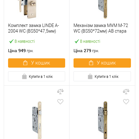
Комплект замка LINDE A-
Механізм замка MVM M-72
2004 WC (BS50*47,5мм)
WC (BS50*72мм) AB стара
SN/CP матовий нікель/
бронза
В наявності
В наявності
полірований хром
949
279
Ціна
Ціна
грн.
грн.
У кошик
У кошик
Купити в 1 клік
Купити в 1 клік