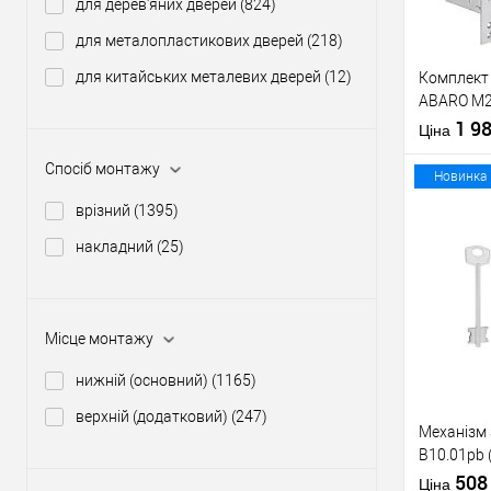
для дерев'яних дверей
(824)
Виробник
для металопластикових дверей
(218)
Тип товару
для китайських металевих дверей
(12)
Комплект 
ABARO M2
циліндром
1 9
Матеріал д
Ціна
ручками н
Країна вир
Спосіб монтажу
Міжосьова
Новинка
відстань
врізний
(1395)
накладний
(25)
Купити
У о
Місце монтажу
нижній (основний)
(1165)
Виробник
Тип товару
верхній (додатковий)
(247)
Механізм
B10.01pb 
нікель 5 к
50
Матеріал д
Ціна