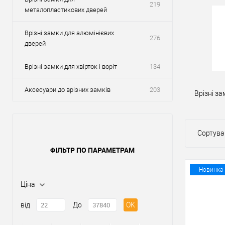
219
металопластикових дверей
Врізні замки для алюмінієвих
276
дверей
Врізні замки для хвірток і воріт
134
Аксесуари до врізних замків
203
Врізні за
Сортува
ФІЛЬТР ПО ПАРАМЕТРАМ
Новинка
Ціна
від
До
OK