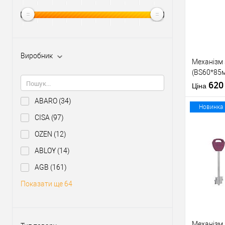
Виробник
Механізм
(BS60*85м
тех пакув
62
Ціна
ABARO
(34)
Новинка
CISA
(97)
OZEN
(12)
Купити
ABLOY
(14)
AGB
(161)
У о
Показати ще 64
Виробник
Тип товару
Механізм