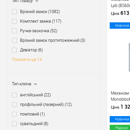
Тип товару
Lpb (BS60
Врізний замок
(1082)
ключів те
61
Матеріал д
Ціна
зв.планки
Країна вир
Комплект замка
(117)
Міжосьова
Новинка
Ручка-заскочка
(52)
відстань
Врізний замок протипожежний
(3)
Девіатор
(6)
Купити
Показати ще 14
У о
Виробник
Тип ключа
Тип товару
Механізм 
англійський
(22)
Monoblock
профільний (лазерний)
(12)
матовий
1 3
Матеріал д
Ціна
Країна вир
помповий
(1)
Статус (гур
Новинка
сувальдний
(8)
Радимо