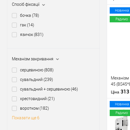
тех.пакув
Країна вир
Спосіб фіксації
Міжосьова
Новинка
бочка
(78)
відстань
Радимо
гак
(14)
язичок
(831)
Купити
У о
Механізм закривання
Виробник
серцевиною
(808)
Тип товару
Механізм
сувальдний
(239)
45 (BS45
сувальдний + серцевиною
(46)
нікель
31
Матеріал д
Ціна
Країна вир
хрестовидний
(21)
Статус (гур
Новинка
воротком
(182)
Радимо
Показати ще 6
Купити