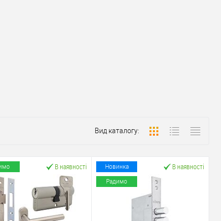
Вид каталогу:
В наявності
В наявності
имо
Новинка
Радимо