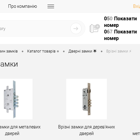
Про компанію
Вхі
0
5
0
Показати
номер
0
6
7
Показати
номер
•
•
•
зин замків
Каталог товарів ⭐
Дверні замки 🌟
Врізні замки ⚡️
замки
замки для металевих
Врізні замки для дерев'яних
дверей
дверей
мет