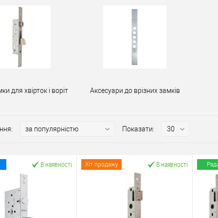
мки для хвірток і воріт
Аксесуари до врізних замків
ння:
Показати:
В наявності
В наявності
Хіт продажу
Рад