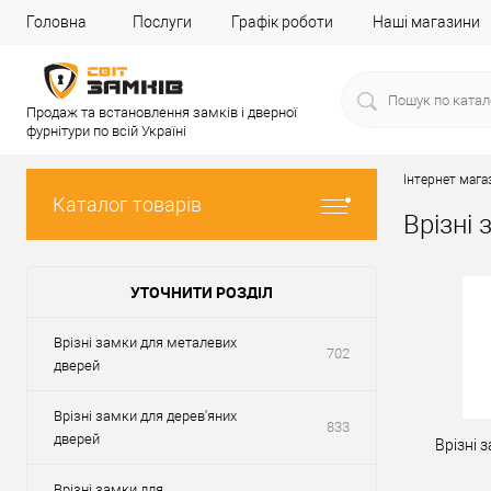
Головна
Послуги
Графік роботи
Наші магазини
Продаж та встановлення замків і дверної
фурнітури по всій Україні
Інтернет мага
Каталог товарів
Врізні 
УТОЧНИТИ РОЗДІЛ
Врізні замки для металевих
702
дверей
Врізні замки для дерев'яних
833
дверей
Врізні 
Врізні замки для