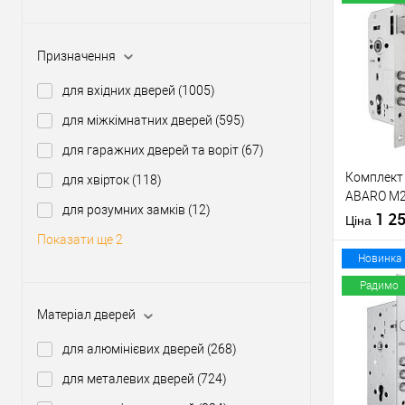
Купити
Призначення
для вхідних дверей
(1005)
У о
для міжкімнатних дверей
(595)
Виробник
для гаражних дверей та воріт
(67)
Тип товару
Комплект 
для хвірток
(118)
ABARO M2
Матеріал д
для розумних замків
(12)
циліндром
1 2
Країна вир
Ціна
KEDR хро
Статус (гур
Показати ще 2
Новинка
Радимо
Матеріал дверей
Купити
для алюмінієвих дверей
(268)
для металевих дверей
(724)
У о