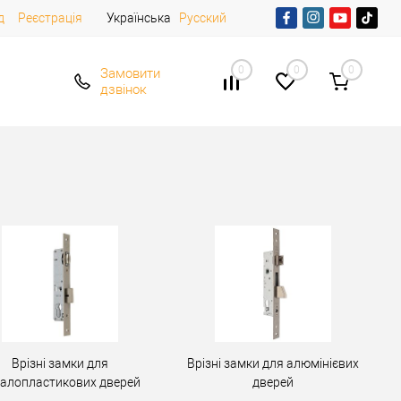
д
Реєстрація
Українська
Русский
0
0
0
Замовити
дзвінок
Врізні замки для
Врізні замки для алюмінієвих
алопластикових дверей
дверей