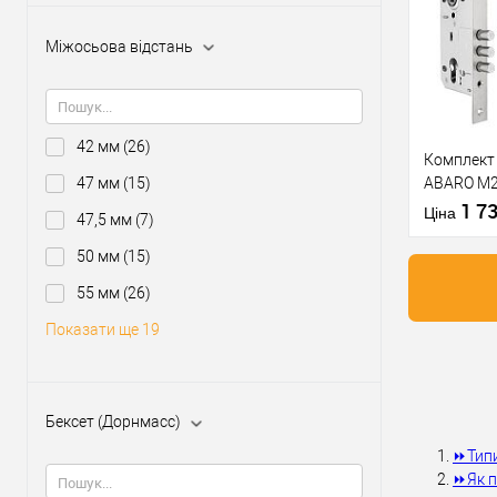
Міжосьова відстань
У о
Виробник
Тип товару
42 мм
(26)
Комплект 
47 мм
(15)
ABARO M2
циліндром
1 7
Матеріал д
Ціна
47,5 мм
(7)
протекто
Країна вир
50 мм
(15)
Міжосьова
відстань
55 мм
(26)
Показати ще 19
Купити
У о
Бексет (Дорнмасс)
⏩
Типи
Виробник
⏩
Як 