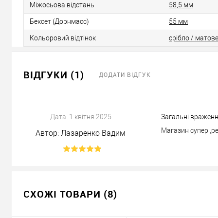
Міжосьова відстань
58,5 мм
Бексет (Дорнмасс)
55 мм
Кольоровий відтінок
срібло / матове
ВІДГУКИ (1)
ДОДАТИ ВІДГУК
Дата:
1 квітня 2025
Загальні враженн
Магазин супер ,ре
Автор:
Лазаренко Вадим
СХОЖІ ТОВАРИ (8)