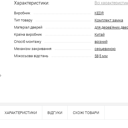
Характеристики:
Всі характеристи
Виробник
KEDR
Тип товару
Комплект замка
Матеріал дверей
для дерев'яних две
Країна виробник
Китай
Спосіб монтажу
врізний
Механізм закривання
серцевиною
Міжосьова відстань
58,5 мм
ХАРАКТЕРИСТИКИ
ВІДГУКИ
СХОЖІ ТОВАРИ
Наявність в роздрібних магазинах уточн
Знайшли деше