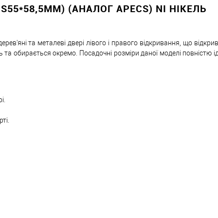
S55*58,5ММ) (АНАЛОГ APECS) NI НІКЕЛЬ
Знизимо 
ев'яні та металеві двері лівого і правого відкривання, що відкр
Купити в 1 клік
ть та обирається окремо. Посадочні розміри даної моделі повністю і
ей товар. Деталі запитуйте у менеджера.
і.
Оплата
ті.