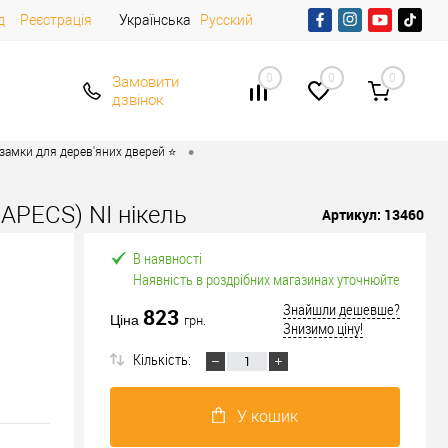
д
Реєстрація
Українська
Русский
0
0
0
Замовити
дзвінок
•
 замки для дерев'яних дверей ⭐
APECS) NI нікель
Артикул:
13460
В наявності
Наявність в роздрібних магазинах уточнюйте
Знайшли дешевше?
823
Ціна
грн.
Знизимо ціну!
Кількість:
У кошик