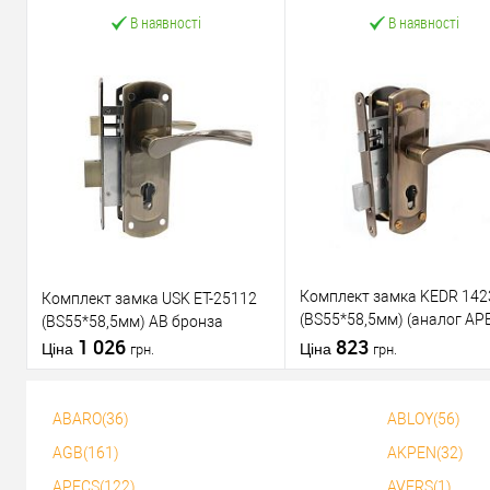
В наявності
В наявності
Комплект замка KEDR 142
Комплект замка USK ET-25112
(BS55*58,5мм) (аналог AP
(BS55*58,5мм) AB бронза
1 026
AB бронза
823
Ціна
Ціна
грн.
грн.
ABARO(36)
ABLOY(56)
В кошик
У кошик
AGB(161)
AKPEN(32)
APECS(122)
AVERS(1)