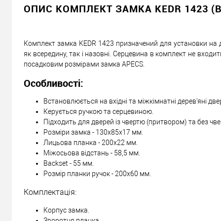
823
Ціна
грн.
ОПИС КОМПЛЕКТ ЗАМКА KEDR 1423 (B
Кількість:
Комплект замка KEDR 1423 призначений для установки на дер
У кошик
як всередину, так і назовні. Серцевина в комплект не входи
посадковим розмірами замка APECS.
Можемо встановити ц
Особливості:
Встановлюється на вхідні та міжкімнатні дерев'яні двер
Доставка
Керується ручкою та серцевиною.
Підходить для дверей із чвертю (притвором) та без чвер
«Новою Поштою» по Україні
Розміри замка - 130x85x17 мм.
Самовивіз
Лицьова планка - 200x22 мм.
Міжосьова відстань - 58,5 мм.
Мінімальна сума замовлення 400 грн
Backset - 55 мм.
Доставка накладеним платежем від 400 грн
Розмір планки ручок - 200х60 мм.
Комплектація:
Корпус замка.
Відправити посилання другу
Зворотня планка.