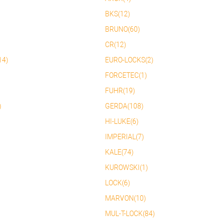
няння
BKS(12)
BRUNO(60)
CR(12)
14)
EURO-LOCKS(2)
FORCETEC(1)
FUHR(19)
)
GERDA(108)
HI-LUKE(6)
IMPERIAL(7)
KALE(74)
KUROWSKI(1)
LOCK(6)
MARVON(10)
MUL-T-LOCK(84)