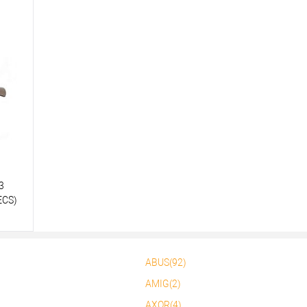
3
ECS)
ABUS(92)
AMIG(2)
AXOR(4)