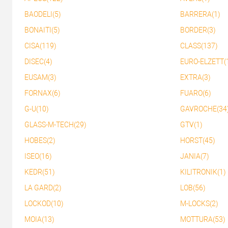
Купити в 1 клік
До
Купити в 1 клік
До
порівняння
порів
BAODELI(5)
BARRERA(1)
У обране
У обране
BONAITI(5)
BORDER(3)
CISA(119)
CLASS(137)
DISEC(4)
EURO-ELZETT(
EUSAM(3)
EXTRA(3)
FORNAX(6)
FUARO(6)
G-U(10)
GAVROCHE(34
GLASS-M-TECH(29)
GTV(1)
HOBES(2)
HORST(45)
ISEO(16)
JANIA(7)
KEDR(51)
KILITRONIK(1)
LA GARD(2)
LOB(56)
LOCKOD(10)
M-LOCKS(2)
MOIA(13)
MOTTURA(53)