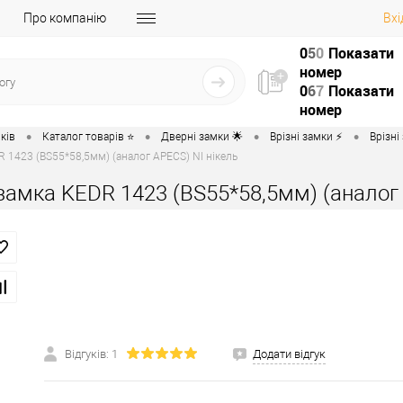
Про компанію
Вхі
0
5
0
Показати
номер
0
6
7
Показати
номер
•
•
•
•
ків
Каталог товарів ⭐
Дверні замки 🌟
Врізні замки ⚡️
Врізні
 1423 (BS55*58,5мм) (аналог APECS) NI нікель
амка KEDR 1423 (BS55*58,5мм) (аналог 
Відгуків: 1
Додати відгук