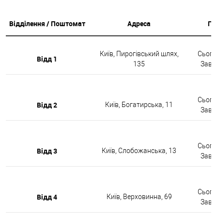
Відділення / Поштомат
Адреса
Гр
Київ, Пирогівський шлях,
Сьогод
Відд 1
135
Завтр
Сьогод
Відд 2
Київ, Богатирська, 11
Завтр
Сьогод
Відд 3
Київ, Слобожанська, 13
Завтр
Сьогод
Відд 4
Київ, Верховинна, 69
Завтр