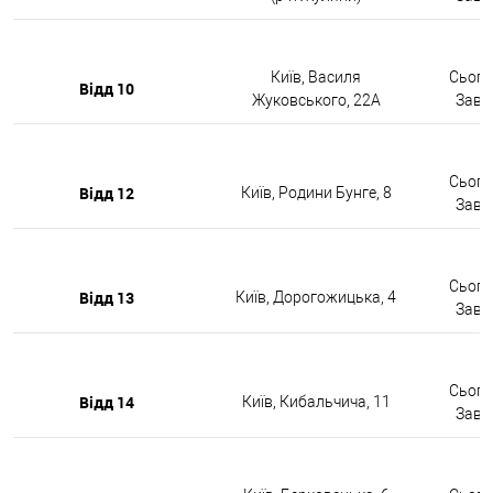
Київ, Василя
Сьогод
Відд 10
Жуковського, 22А
Завтр
Сьогод
Відд 12
Київ, Родини Бунге, 8
Завтр
Сьогод
Відд 13
Київ, Дорогожицька, 4
Завтр
Сьогод
Відд 14
Київ, Кибальчича, 11
Завтр