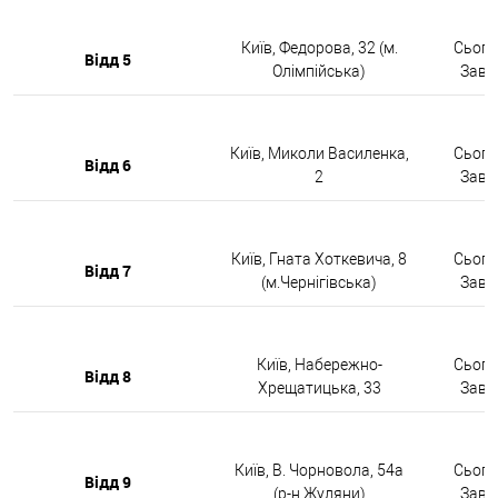
Київ, Федорова, 32 (м.
Сьогод
Відд 5
Олімпійська)
Завтр
Київ, Миколи Василенка,
Сьогод
Відд 6
2
Завтр
Київ, Гната Хоткевича, 8
Сьогод
Відд 7
(м.Чернігівська)
Завтр
Київ, Набережно-
Сьогод
Відд 8
Хрещатицька, 33
Завтр
Київ, В. Чорновола, 54а
Сьогод
Відд 9
(р-н Жуляни)
Завтр