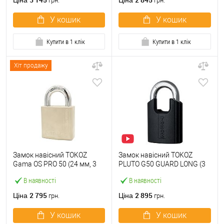
Ціна
Ціна
грн.
грн.
У кошик
У кошик
Купити в 1 клік
Купити в 1 клік
Хіт продажу
Замок навісний TOKOZ
Замок навісний TOKOZ
Gama OS PRO 50 (24 мм, 3
PLUTO G50 GUARD LONG (3
ключа) нікель сатин
ключа)
В наявності
В наявності
2 795
2 895
Ціна
Ціна
грн.
грн.
У кошик
У кошик