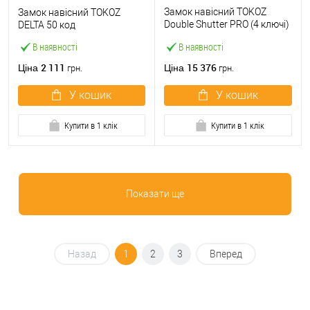
Замок навісний TOKOZ
Замок навісний TOKOZ
Double Shutter PRO (4 ключі)
DELTA 50 код
з навісами
В наявності
В наявності
2 111
15 376
Ціна
Ціна
грн.
грн.
У кошик
У кошик
Купити в 1 клік
Купити в 1 клік
Показати ще
Назад
1
2
3
Вперед