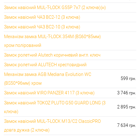
🔑 самий дешевий: 600.00 грн. самий дорогий:
🔐Замки для ролетів:
Замок навісний MUL-T-LOCK G55P 7x7 (2 ключа)(н)
660.00 грн.
Замок навісний ЧАЗ ВС2-12 (3 ключа)
Замок навісний ЧАЗ ВС2-10 (3 ключа)
Механізм замка MUL-T-LOCK 354M (BS60*85мм)
хром полірований
Замок ролетний Alutech коричневий англ. ключ
Замок ролетний ALUTECH хрестовидний
Механізм замка AGB Mediana Evolution WC
599
грн.
(BS50*96мм) хром
Замок навісний VIRO PANZER 4117 (3 ключа)
3 746
грн.
Замок навісний TOKOZ PLUTO G50 GUARD LONG (3
2 895
грн.
ключа)
Замок навісний MUL-T-LOCK M13/C2 ClassicPRO
7 634
грн.
довга дужка (2 ключа)