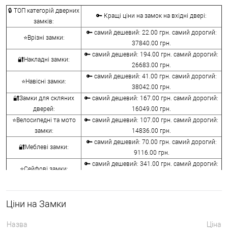
🔒 ТОП категорій дверних
🔑 Кращі ціни на замок на вхідні двері:
замків:
🔑 самий дешевий: 22.00 грн. самий дорогий:
⭐Врізні замки:
37840.00 грн.
🔑 самий дешевий: 194.00 грн. самий дорогий:
🔐Накладні замки:
26683.00 грн.
🔑 самий дешевий: 41.00 грн. самий дорогий:
⭐Навісні замки:
38042.00 грн.
🔐Замки для скляних
🔑 самий дешевий: 167.00 грн. самий дорогий:
дверей:
16049.00 грн.
⭐Велосипедні та мото
🔑 самий дешевий: 107.00 грн. самий дорогий:
замки:
14836.00 грн.
🔑 самий дешевий: 70.00 грн. самий дорогий:
🔐Меблеві замки:
9116.00 грн.
🔑 самий дешевий: 341.00 грн. самий дорогий:
⭐Сейфові замки:
3848.00 грн.
🔑 самий дешевий: 1058.00 грн. самий дорогий:
🔐Кодові замки:
5113.00 грн.
Ціни на Замки
⭐Протипожежна
🔑 самий дешевий: 290.00 грн. самий дорогий:
фурнітура:
4045.00 грн.
Назва
Ціна