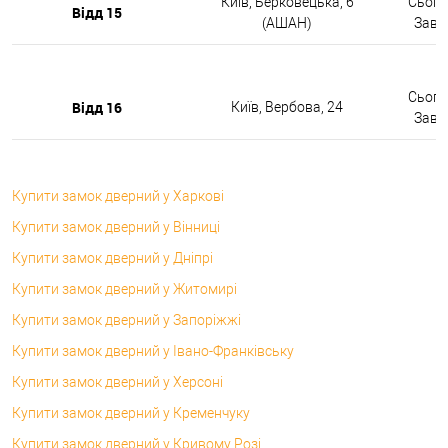
Київ, Берковецька, 6
Сьогод
Відд 15
(АШАН)
Завтр
Сьогод
Відд 16
Київ, Вербова, 24
Завтр
Купити замок дверний у Харкові
Купити замок дверний у Вінниці
Купити замок дверний у Дніпрі
Купити замок дверний у Житомирі
Купити замок дверний у Запоріжжі
Купити замок дверний у Івано-Франківську
Купити замок дверний у Херсоні
Купити замок дверний у Кременчуку
Купити замок дверний у Кривому Розі