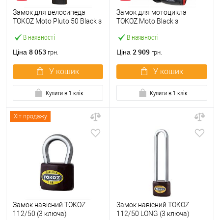
Замок для велосипеда
Замок для мотоцикла
TOKOZ Moto Pluto 50 Black з
TOKOZ Moto Black з
ланцюгом 200см 3 ключа
ланцюгом 200см 2 ключа
В наявності
В наявності
8 053
2 909
Ціна
Ціна
грн.
грн.
У кошик
У кошик
Купити в 1 клік
Купити в 1 клік
Хіт продажу
Замок навісний TOKOZ
Замок навісний TOKOZ
112/50 (3 ключа)
112/50 LONG (3 ключа)