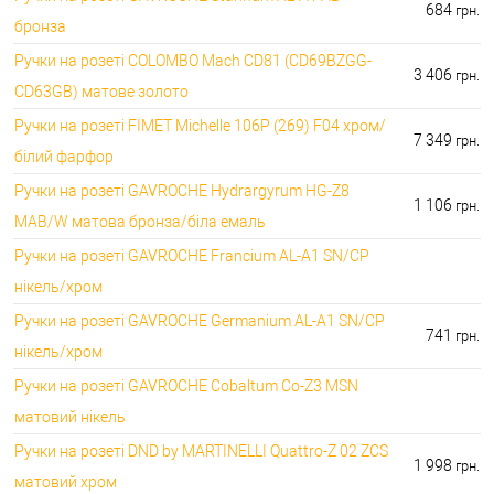
684
грн.
бронза
Ручки на розеті COLOMBO Mach CD81 (CD69BZGG-
3 406
грн.
CD63GB) матове золото
Ручки на розеті FIMET Michelle 106P (269) F04 хром/
7 349
грн.
білий фарфор
Ручки на розеті GAVROCHE Hydrargyrum HG-Z8
1 106
грн.
MAB/W матова бронза/біла емаль
Ручки на розеті GAVROCHE Francium AL-A1 SN/CP
нікель/хром
Ручки на розеті GAVROCHE Germanium AL-A1 SN/CP
741
грн.
нікель/хром
Ручки на розеті GAVROCHE Cobaltum Co-Z3 MSN
матовий нікель
Ручки на розеті DND by MARTINELLI Quattro-Z 02 ZCS
1 998
грн.
матовий хром