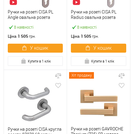
Ручки на розеті CISA PL
Ручки на розеті CISA PL
Angle овальна розета
Radius овальна розета
07070.82 нержавіюча сталь
07070.81 нержавіюча сталь
В наявності
В наявності
1 505
1 505
Ціна
Ціна
грн.
грн.
У кошик
У кошик
Купити в 1 клік
Купити в 1 клік
Хіт продажу
Ручки на розеті GAVROCHE
Ручки на розеті CISA кругла