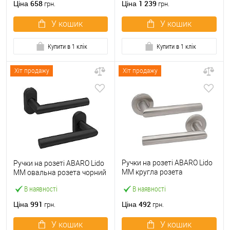
658
1 239
Ціна
Ціна
грн.
грн.
У кошик
У кошик
Купити в 1 клік
Купити в 1 клік
Хіт продажу
Хіт продажу
Ручки на розеті ABARO Lido
Ручки на розеті ABARO Lido
MM кругла розета
MM овальна розета чорний
нержавіюча сталь
В наявності
В наявності
991
492
Ціна
Ціна
грн.
грн.
У кошик
У кошик