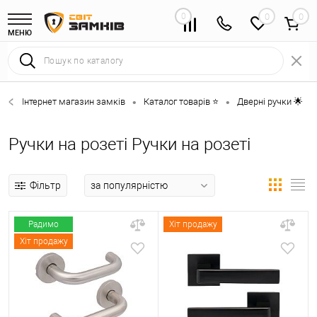
0
0
МЕНЮ
Інтернет магазин замків
Каталог товарів ⭐
Дверні ручки 🌟
•
•
•
Ручки на розеті Ручки на розеті
Фільтр
Радимо
Хіт продажу
Хіт продажу