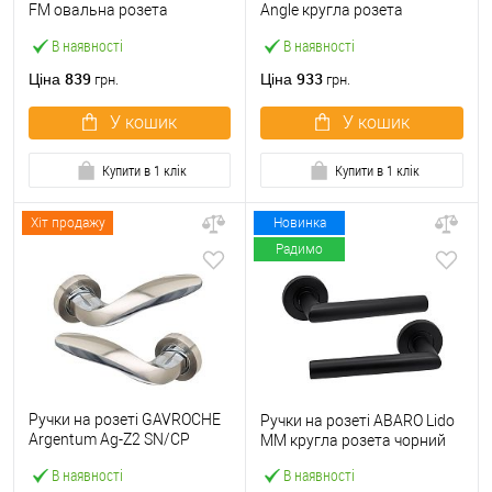
FM овальна розета
Angle кругла розета
фіксована-натискна
07070.71 нержавіюча сталь
В наявності
В наявності
нержавіюча сталь
839
933
Ціна
Ціна
грн.
грн.
У кошик
У кошик
Купити в 1 клік
Купити в 1 клік
Хіт продажу
Новинка
Радимо
Ручки на розеті GAVROCHE
Ручки на розеті ABARO Lido
Argentum Ag-Z2 SN/CP
MM кругла розета чорний
нікель/хром
В наявності
В наявності