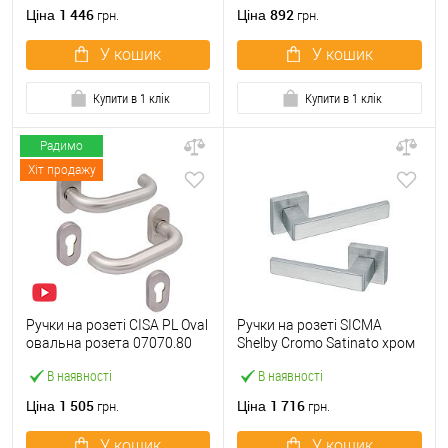
1 446
892
Ціна
Ціна
грн.
грн.
У кошик
У кошик
Купити в 1 клік
Купити в 1 клік
Радимо
Хіт продажу
Ручки на розеті CISA PL Oval
Ручки на розеті SICMA
овальна розета 07070.80
Shelby Cromo Satinato хром
нержавіюча сталь
матовий
В наявності
В наявності
1 505
1 716
Ціна
Ціна
грн.
грн.
У кошик
У кошик