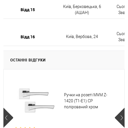
Київ, Берковецька, 6
Сьогод
Відд 15
(АШАН)
Завтр
Сьогод
Відд 16
Київ, Вербова, 24
Завтр
ОСТАННІ ВІДГУКИ
Ручки на розеті MVM Z-
1420 (T1-E1) CP
полірований хром