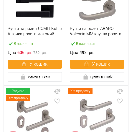
Ручки на розеті COMIT Kubic
Ручки на розеті ABARO
A тонка розета матовий
Valencia MM кругла розета
чорний
нержавіюча сталь
В наявності
В наявності
636
492
Ціна
Ціна
грн.
789
грн.
грн.
У кошик
У кошик
Купити в 1 клік
Купити в 1 клік
Радимо
Хіт продажу
Хіт продажу