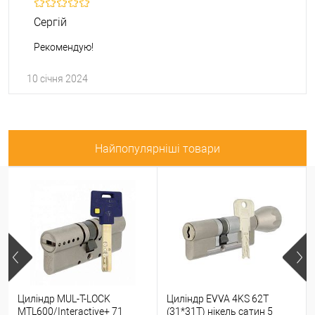
Сергій
Рекомендую!
10 січня 2024
Найпопулярніші товари
Циліндр MUL-T-LOCK
Циліндр EVVA 4KS 62T
MTL600/Interactive+ 71
(31*31T) нікель сатин 5