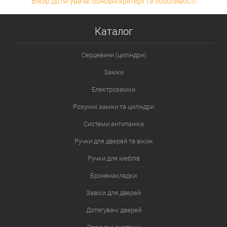
Вибір дотягувача: основні критерії та особливості
Каталог
Серцевини (циліндри)
Замки
Електрозамки
Розумні замки та циліндри
Системи антипаніка
Ручки для дверей та вікон
Ручки для меблів
Броненакладки
Завіси для дверей
Дотягувачі дверей