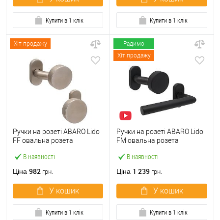
Купити в 1 клік
Купити в 1 клік
Хіт продажу
Радимо
Хіт продажу
Ручки на розеті ABARO Lido
Ручки на розеті ABARO Lido
FF овальна розета
FM овальна розета
фіксована-фіксована
фіксована-натискна чорний
В наявності
В наявності
нержавіюча сталь
982
1 239
Ціна
Ціна
грн.
грн.
У кошик
У кошик
Купити в 1 клік
Купити в 1 клік