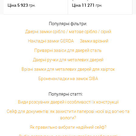
(31*40) нікель сатин
ключів
5 923
11 271
Ціна
Ціна
грн.
грн.
Популярні фільтри:
Дверні замки срібло / матове срібло / сірий
Накладні замки GERDA
Замки врізний
Приварні завіси для дверей сталь
Дверні ручки для металевих дверей
Врізні замки для металевих дверей для хвірток
Броненакладки на замок SIBA
Популярні статті:
Види розсувних дверей і особливості їх конструкції
Сейф для документів: як захистити паперові носії від вогню та
вологи?
Як правильно вибрати надійний сейф?