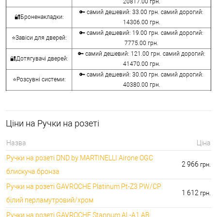
20817.00 грн.
🔑 самий дешевий: 33.00 грн. самий дорогий:
🔐Броненакладки:
14306.00 грн.
🔑 самий дешевий: 19.00 грн. самий дорогий:
⭐Завіси для дверей:
7775.00 грн.
🔑 самий дешевий: 121.00 грн. самий дорогий:
🔐Дотягувачі дверей:
41470.00 грн.
🔑 самий дешевий: 30.00 грн. самий дорогий:
⭐Розсувні системи:
40380.00 грн.
🔑 самий дешевий: 15.00 грн. самий дорогий:
🔐Аксесуари:
8645.00 грн.
🔑 самий дешевий: 780.00 грн. самий дорогий:
⭐Сейфи:
Ціни на Ручки на розеті
396000.00 грн.
🔑 самий дешевий: 1050.00 грн. самий дорогий:
🔐Домофони:
Назва
Ціна
11100.00 грн.
Ручки на розеті DND by MARTINELLI Aironе OGC
⭐Сигналізація AJAX:
🔑 самий дешевий: грн. самий дорогий: грн.
2 966
грн.
блискуча бронза
Ручки на розеті GAVROCHE Platinum Pt-Z3 PW/CP
1 612
грн.
білий перламутровий/хром
Ручки на розеті GAVROCHE Stannum AL-A1 AB