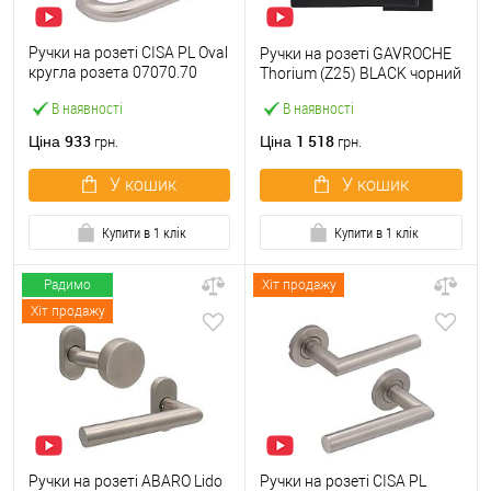
Ручки на розеті CISA PL Oval
Ручки на розеті GAVROCHE
кругла розета 07070.70
Thorium (Z25) BLACK чорний
нержавіюча сталь
В наявності
В наявності
933
1 518
Ціна
Ціна
грн.
грн.
У кошик
У кошик
Купити в 1 клік
Купити в 1 клік
Радимо
Хіт продажу
Хіт продажу
Ручки на розеті ABARO Lido
Ручки на розеті CISA PL