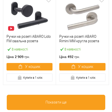
Ручки на розеті ABARO Lido
Ручки на розеті ABARO
FM овальна розета
Rimini MM кругла розета
фіксована-натискна темний
нержавіюча сталь
В наявності
В наявності
графіт PVD
2 909
492
Ціна
Ціна
грн.
грн.
У кошик
У кошик
Купити в 1 клік
Купити в 1 клік
Показати ще