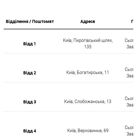
Відділення / Поштомат
Адреса
Гр
Київ, Пирогівський шлях,
Сьогод
Відд 1
135
Завтр
Сьогод
Відд 2
Київ, Богатирська, 11
Завтр
Сьогод
Відд 3
Київ, Слобожанська, 13
Завтр
Сьогод
Відд 4
Київ, Верховинна, 69
Завтр