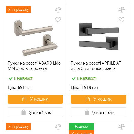
Хіт продажу
Ручки на розеті ABARO Lido
Ручки на розеті APRILE AT
MM овальна розета
Sulla Q 7S тонка розета
нержавіюча сталь
чорний
В наявності
В наявності
591
1 919
Ціна
Ціна
грн.
грн.
У кошик
У кошик
Купити в 1 клік
Купити в 1 клік
Хіт продажу
Радимо
Хіт продажу