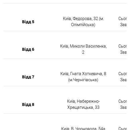
Київ, Федорова, 32 (м.
Сьогод
Відд 5
Олімпійська)
Завтр
Київ, Миколи Василенка,
Сьогод
Відд 6
2
Завтр
Київ, Гната Хоткевича, 8
Сьогод
Відд 7
(м.Чернігівська)
Завтр
Київ, Набережно-
Сьогод
Відд 8
Хрещатицька, 33
Завтр
Київ, В. Чорновола, 54а
Сьогод