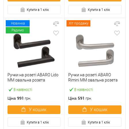
Купити в 1 клік
Купити в 1 клік
Новинка
Хіт продажу
Радимо
Ручки на розеті ABARO Lido
Ручки на розеті ABARO
MM овальна розета
Rimini MM овальна розета
коричневий
нержавіюча сталь
В наявності
В наявності
991
591
Ціна
Ціна
грн.
грн.
У кошик
У кошик
Купити в 1 клік
Купити в 1 клік