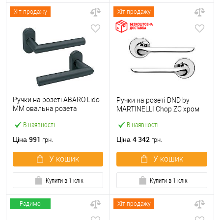
Хіт продажу
Хіт продажу
Ручки на розеті ABARO Lido
Ручки на розеті DND by
MM овальна розета
MARTINELLI Chop ZC хром
антрацит
В наявності
В наявності
991
4 342
Ціна
Ціна
грн.
грн.
У кошик
У кошик
Купити в 1 клік
Купити в 1 клік
Радимо
Хіт продажу