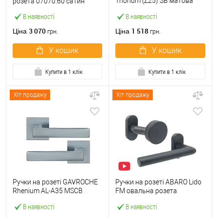
Thorium (Z25) SB матова
розета 07070.60 сатин
латунь
В наявності
В наявності
3 070
1 518
Ціна
Ціна
грн.
грн.
У кошик
У кошик
Купити в 1 клік
Купити в 1 клік
Хіт продажу
Хіт продажу
Ручки на розеті GAVROCHE
Ручки на розеті ABARO Lido
Rhenium AL-A35 MSCB
FM овальна розета
італійський сатин
фіксована-натискна
В наявності
В наявності
антрацит