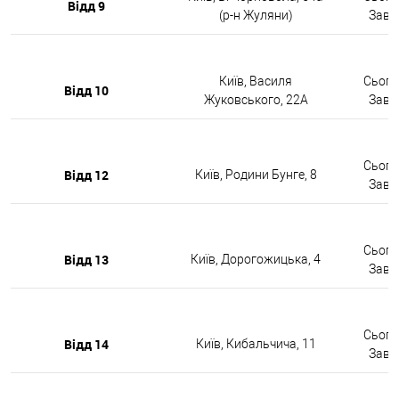
Відд 9
(р-н Жуляни)
Завтр
Київ, Василя
Сьогод
Відд 10
Жуковського, 22А
Завтр
Сьогод
Відд 12
Київ, Родини Бунге, 8
Завтр
Сьогод
Відд 13
Київ, Дорогожицька, 4
Завтр
Сьогод
Відд 14
Київ, Кибальчича, 11
Завтр