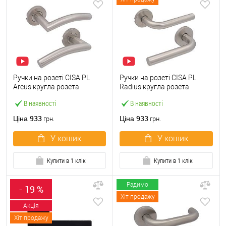
Ручки на розеті CISA PL
Ручки на розеті CISA PL
Arcus кругла розета
Radius кругла розета
07070.72 нержавіюча сталь
07070.73 нержавіюча сталь
В наявності
В наявності
933
933
Ціна
Ціна
грн.
грн.
У кошик
У кошик
Купити в 1 клік
Купити в 1 клік
Радимо
- 19 %
Хіт продажу
Акція
Хіт продажу