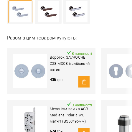
Разом з цим товаром купують:
В наявності
Вороток GAVROCHE
Z28 MSCB італійський
сатин
436
грн.
В наявності
Механізм замка AGB
Mediana Polaris WC
магніт (BS50*96мм)
матовий хром
624
грн.