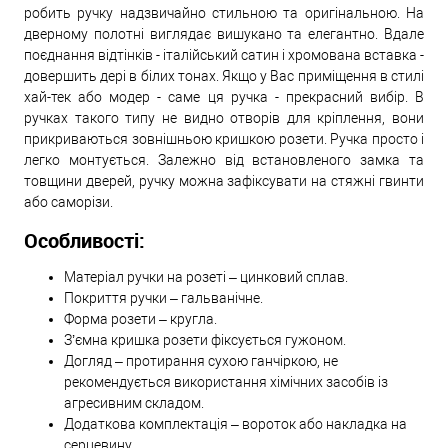
робить ручку надзвичайно стильною та оригінальною. На
дверному полотні виглядає вишукано та елегантно. Вдале
поєднання відтінків - італійський сатин і хромована вставка -
довершить дері в білих тонах. Якщо у Вас приміщення в стилі
хай-тек або модер - саме ця ручка - прекрасний вибір. В
ручках такого типу не видно отворів для кріплення, вони
прикриваються зовнішньою кришкою розети. Ручка просто і
легко монтується. Залежно від встановленого замка та
товщини дверей, ручку можна зафіксувати на стяжні гвинти
або саморізи.
Особливості:
Матеріал ручки на розеті – цинковий сплав.
Покриття ручки – гальванічне.
Форма розети – кругла.
З’ємна кришка розети фіксується гужоном.
Догляд – протирання сухою ганчіркою, не
рекомендується використання хімічних засобів із
агресивним складом.
Додаткова комплектація – вороток або накладка на
серцевину.