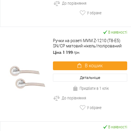
До порівняння
У обране
В наявності
Ручки на розеті MVM Z-1210 (T8-E5)
SN/CP матовий нікель/полірований
хром
1 199
Ціна
грн.
В кошик
Детальніше
Придбати в 1 клік
До порівняння
У обране
В наявності