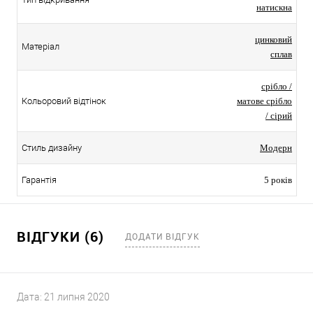
натискна
цинковий
Матеріал
сплав
срібло /
Кольоровий відтінок
матове срібло
/ сірий
Стиль дизайну
Модерн
Гарантія
5 років
ВІДГУКИ (6)
ДОДАТИ ВІДГУК
Дата:
21 липня 2020