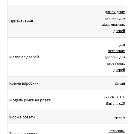
для вхідних
дверей
/
для
Призначення
міжкімнатних
дверей
для
металевих
Матеріал дверей
дверей
/
для
дерев'яних
дверей
Країна виробник
Китай
GAVROCHE
Модель ручки на розеті
Barium Z28
Форма розети
кругла
натискна-
Тип відкривання