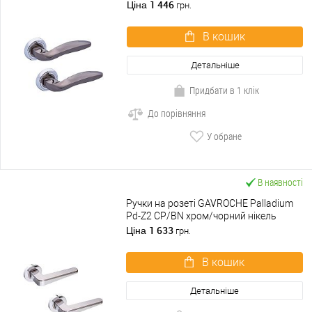
1 446
Ціна
грн.
В кошик
Детальніше
Придбати в 1 клік
До порівняння
У обране
В наявності
Ручки на розеті GAVROCHE Palladium
Pd-Z2 CP/BN хром/чорний нікель
1 633
Ціна
грн.
В кошик
Детальніше