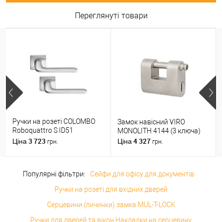
Переглянуті товари
Ручки на розеті COLOMBO
Замок навісний VIRO
Roboquattro S ID51
MONOLITH 4144 (3 ключа)
(PT19BZG-PT13) матовий
3 723
4 327
Ціна
Ціна
грн.
грн.
хром
Популярні фільтри:
Сейфи для офісу для документів
Ручки на розеті для вхідних дверей
Серцевини (личинки) замка MUL-T-LOCK
Ручки для дверей та вікон Накладки на серцевину