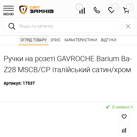
0
0
МЕНЮ
Інтернет магазин замків
ОГЛЯД ТОВАРУ
ОПИС
Каталог товарів ⭐
ХАРАКТЕРИСТИКИ
ВІДГУКИ
Дверні ручки 🌟
•
•
•
Ручки на розеті GAVROCHE Barium Ba-
Z28 MSCB/CP італійський сатин/хром
Артикул:
17537
В наявності