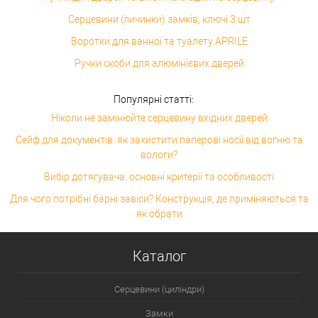
Серцевини (личинки) замків, ключі 3 шт
Воротки для ванної та туалету APRILE
Ручки скоби для алюмінієвих дверей
Популярні статті:
Ніколи не замінюйте серцевину вхідних дверей
Сейф для документів: як захистити паперові носії від вогню та
вологи?
Вибір дотягувача: основні критерії та особливості
Для чого потрібні барні завіси? Конструкція, де приміняються та
як обрати
Каталог
Серцевини (циліндри)
Замки