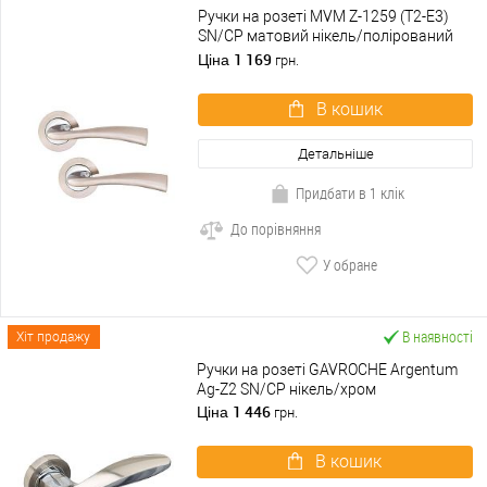
Ручки на розеті MVM Z-1259 (T2-E3)
SN/CP матовий нікель/полірований
хром
1 169
Ціна
грн.
В кошик
Детальніше
Придбати в 1 клік
До порівняння
У обране
В наявності
Хіт продажу
Ручки на розеті GAVROCHE Argentum
Ag-Z2 SN/CP нікель/хром
1 446
Ціна
грн.
В кошик