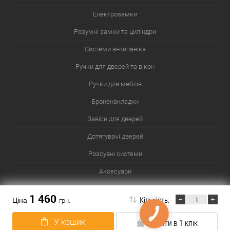
Електрозамки
Розумні замки та циліндри
Системи антипаніка
Ручки для дверей та вікон
Ручки для меблів
Броненакладки
Завіси для дверей
Дотягувачі дверей
Розсувні системи
Аксесуари
Сейфи
1 460
Кількість:
Ціна
грн.
У кошик
Купити в 1 клік
Карта сайту
Популярні товари
Популярні розділи
Список міст