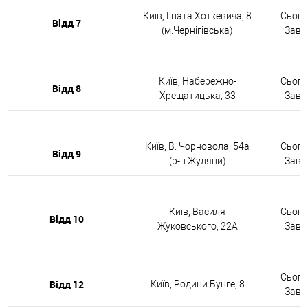
Київ, Гната Хоткевича, 8
Сьогод
Відд 7
(м.Чернігівська)
Завтр
Київ, Набережно-
Сьогод
Відд 8
Хрещатицька, 33
Завтр
Київ, В. Чорновола, 54а
Сьогод
Відд 9
(р-н Жуляни)
Завтр
Київ, Василя
Сьогод
Відд 10
Жуковського, 22А
Завтр
Сьогод
Відд 12
Київ, Родини Бунге, 8
Завтр