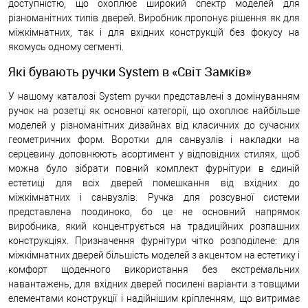
доступністю, що охоплює широкий спектр моделей для
різноманітних типів дверей. Виробник пропонує рішення як для
міжкімнатних, так і для вхідних конструкцій без фокусу на
якомусь одному сегменті.
Які бувають ручки System в «Світ Замків»
У нашому каталозі System ручки представлені з домінуванням
ручок на розетці як основної категорії, що охоплює найбільше
моделей у різноманітних дизайнах від класичних до сучасних
геометричних форм. Воротки для санвузлів і накладки на
серцевину доповнюють асортимент у відповідних стилях, щоб
можна було зібрати повний комплект фурнітури в єдиній
естетиці для всіх дверей помешкання від вхідних до
міжкімнатних і санвузлів. Ручка для розсувної системи
представлена поодиноко, бо це не основний напрямок
виробника, який концентрується на традиційних розпашних
конструкціях. Призначення фурнітури чітко розподілене: для
міжкімнатних дверей більшість моделей з акцентом на естетику і
комфорт щоденного використання без екстремальних
навантажень, для вхідних дверей посилені варіанти з товщими
елементами конструкції і надійнішим кріпленням, що витримає