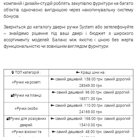
компаній і дизайн-студій роблять закупівлю фурнітури на багато
об'єктів одночасно вигіднішою через накопичувальну систему
бонусів.
Зверніться до каталогу дверні ручки System або зателефонуйте
– знайдемо рішення під ваші двері і бюджет з широкого
асортименту моделей. Баланс між якістю і ціною без жертв
функціональністю чи зовнішнім виглядом фурнітури.
🔒 ТОП категорій :
🔑 Кращі ціни на :
🔑 самий дешевий: 158.00 грн. самий дорогий:
⭐Ручки на розеті:
28349.00 грн.
🔑 самий дешевий: 96.00 грн. самий дорогий:
🔐Ручки на планці:
18371.00 грн.
🔑 самий дешевий: 110.00 грн. самий дорогий:
⭐Ручки скоби:
24169.00 грн.
🔐Ручки для розсувних
🔑 самий дешевий: 168.00 грн. самий дорогий:
дверей:
15410.00 грн.
⭐Ручки віконні та
🔑 самий дешевий: 48.00 грн. самий дорогий: