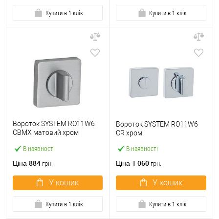
Купити в 1 клік
Купити в 1 клік
Вороток SYSTEM RO11W6
Вороток SYSTEM RO11W6
CBMX матовий хром
CR хром
зістарений
В наявності
В наявності
884
1 060
Ціна
Ціна
грн.
грн.
У кошик
У кошик
Купити в 1 клік
Купити в 1 клік