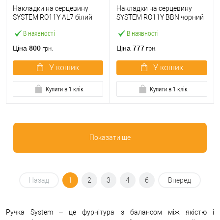
Накладки на серцевину
Накладки на серцевину
SYSTEM RO11Y AL7 білий
SYSTEM RO11Y BBN чорний
глянцевий
матовий нікель
В наявності
В наявності
800
777
Ціна
Ціна
грн.
грн.
У кошик
У кошик
Купити в 1 клік
Купити в 1 клік
Показати ще
Назад
1
2
3
4
6
Вперед
Ручка System – це фурнітура з балансом між якістю і