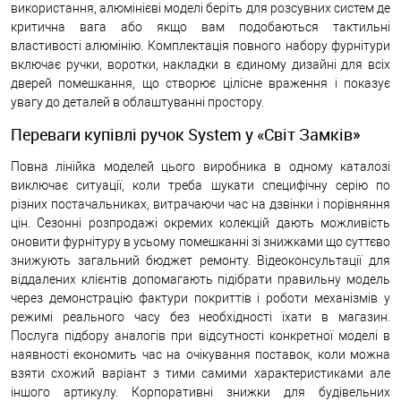
використання, алюмінієві моделі беріть для розсувних систем де
критична вага або якщо вам подобаються тактильні
властивості алюмінію. Комплектація повного набору фурнітури
включає ручки, воротки, накладки в єдиному дизайні для всіх
дверей помешкання, що створює цілісне враження і показує
увагу до деталей в облаштуванні простору.
Переваги купівлі ручок System у «Світ Замків»
Повна лінійка моделей цього виробника в одному каталозі
виключає ситуації, коли треба шукати специфічну серію по
різних постачальниках, витрачаючи час на дзвінки і порівняння
цін. Сезонні розпродажі окремих колекцій дають можливість
оновити фурнітуру в усьому помешканні зі знижками що суттєво
знижують загальний бюджет ремонту. Відеоконсультації для
віддалених клієнтів допомагають підібрати правильну модель
через демонстрацію фактури покриттів і роботи механізмів у
режимі реального часу без необхідності їхати в магазин.
Послуга підбору аналогів при відсутності конкретної моделі в
наявності економить час на очікування поставок, коли можна
взяти схожий варіант з тими самими характеристиками але
іншого артикулу. Корпоративні знижки для будівельних