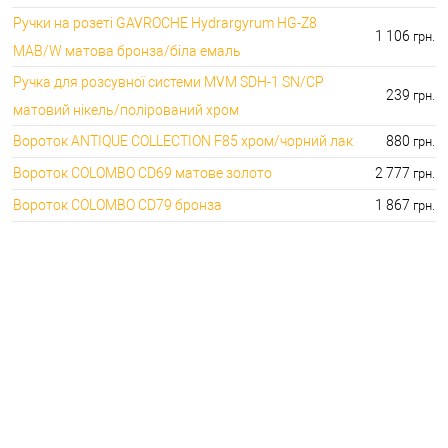
Ручки на розеті GAVROCHE Hydrargyrum HG-Z8
1 106
грн.
MAB/W матова бронза/біла емаль
Ручка для розсувної системи MVM SDH-1 SN/CP
239
грн.
матовий нікель/полірований хром
Вороток ANTIQUE COLLECTION F85 хром/чорний лак
880
грн.
Вороток COLOMBO CD69 матове золото
2 777
грн.
Вороток COLOMBO CD79 бронза
1 867
грн.