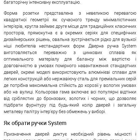
багаторічну інтенсивну експлуатацію.
Форма розетки представлена з невеликою перевагою
квадратної геометрії як сучасного тренду мінімалістичних
інтер'єрів, кругла займає друге місце для традиційних класичних
просторів, прямокутна є в окремих серіях для специфічних
дизайнерських рішень, овальна зустрічається рідко для вузької
ніші любителів нестандартних форм. Дверна ручка System
виготовляється переважно з цинкових сплавів як
оптимального матеріалу для балансу між вартістю і
довговічністю в умовах помірного навантаження стандартних
дверей, окремі моделі використовують алюмінієві сплави для
легких конструкцій або нержавіючу сталь для преміальних серій
де потрібна максимальна стійкість до корозії у вологих умовах
або на вулиці. Кольорова гама включає всі популярні відтінки
від сріблястих до бронзових, золотих і чорних, що дозволяє
підібрати фурнітуру під будь-який колір дверей і загальну
металеву палітру інтер'єру без обмежень у виборі.
Як обрати ручки System
Призначення дверей диктує необхідний рівень міцності і