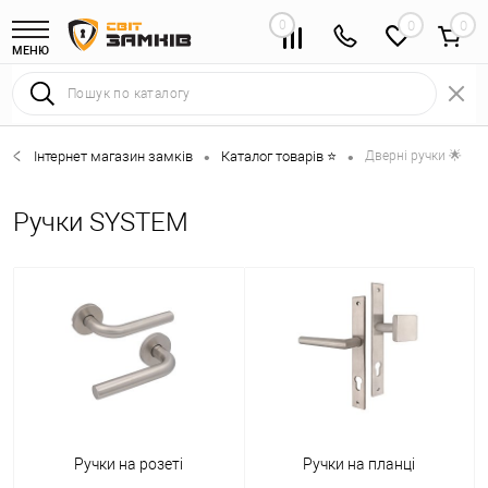
0
0
МЕНЮ
Інтернет магазин замків
Каталог товарів ⭐
Дверні ручки 🌟
•
•
Ручки SYSTEM
Ручки на розеті
Ручки на планці