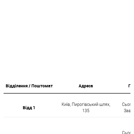
Відділення / Поштомат
Адреса
Гр
Київ, Пирогівський шлях,
Сьогод
Відд 1
135
Завтр
Сьогод