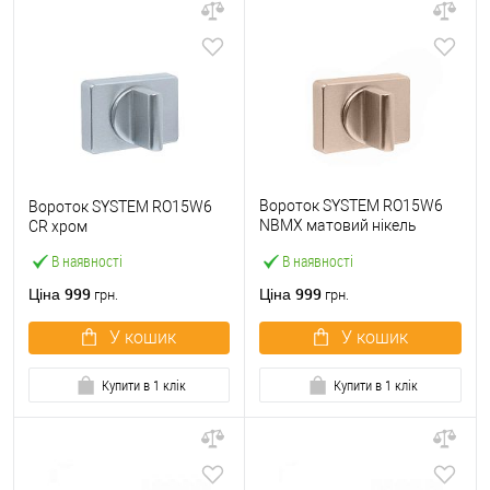
Вороток SYSTEM RO15W6
Вороток SYSTEM RO15W6
NBMX матовий нікель
CR хром
зістарений
В наявності
В наявності
999
999
Ціна
Ціна
грн.
грн.
У кошик
У кошик
Купити в 1 клік
Купити в 1 клік