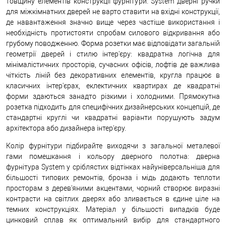
товщину елементів конструкції фурнітури. System дверні ручки
для міжкімнатних дверей не варто ставити на вхідні конструкції,
де навантаження значно вище через частіше використання і
необхідність протистояти спробам силового відкривання або
грубому поводженню. Форма розетки має відповідати загальній
геометрії дверей і стилю інтер'єру: квадратна логічна для
мінімалістичних просторів, сучасних офісів, лофтів де важлива
чіткість ліній без декоративних елементів, кругла працює в
класичних інтер'єрах, еклектичних квартирах де квадратні
форми здаються занадто різкими і холодними. Прямокутна
розетка підходить для специфічних дизайнерських концепцій, де
стандартні круглі чи квадратні варіанти порушують задум
архітектора або дизайнера інтер'єру.
Колір фурнітури підбирайте виходячи з загальної металевої
гами помешкання і кольору дверного полотна: дверна
фурнітура System у сріблястих відтінках найуніверсальніша для
більшості типових ремонтів, бронза і мідь додають теплоти
просторам з дерев'яними акцентами, чорний створює виразні
контрасти на світлих дверях або зливається в єдине ціле на
темних конструкціях. Матеріал у більшості випадків буде
цинковий сплав як оптимальний вибір для стандартного