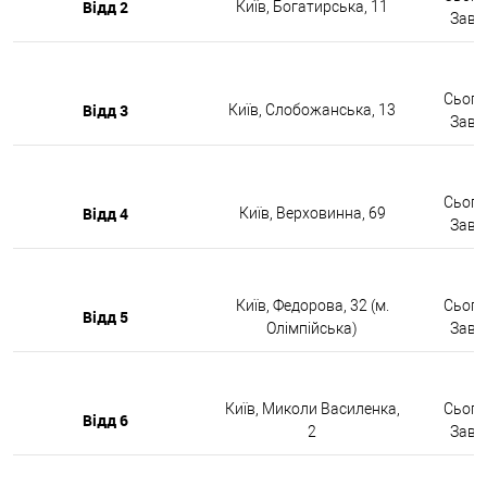
Відд 2
Київ, Богатирська, 11
Завтр
Сьогод
Відд 3
Київ, Слобожанська, 13
Завтр
Сьогод
Відд 4
Київ, Верховинна, 69
Завтр
Київ, Федорова, 32 (м.
Сьогод
Відд 5
Олімпійська)
Завтр
Київ, Миколи Василенка,
Сьогод
Відд 6
2
Завтр