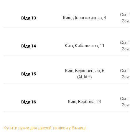
Сьогод
Відд 13
Київ, Дорогожицька, 4
Завтр
Сьогод
Відд 14
Київ, Кибальчича, 11
Завтр
Київ, Берковецька, 6
Сьогод
Відд 15
(АШАН)
Завтр
Сьогод
Відд 16
Київ, Вербова, 24
Завтр
Купити ручки для дверей та вікон у Вінниці