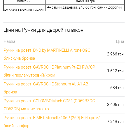
балконні:
18459.00 грн.
🔑 самий дешевий: 240.00 грн. самий дорогий:
🔐Ручки заскочки і кноби:
10440.00 грн.
⭐Воротки для ванної та
🔑 самий дешевий: 76.00 грн. самий дорогий:
туалету:
12236.00 грн.
Ціни на Ручки для дверей та вікон
🔐Накладки на
🔑 самий дешевий: 76.00 грн. самий дорогий:
серцевини:
7276.00 грн.
Назва
Ціна
🔑 самий дешевий: 50.00 грн. самий дорогий:
⭐Аксесуари для ручок:
Ручки на розеті DND by MARTINELLI Aironе OGC
1442.00 грн.
2 966
грн.
блискуча бронза
Ручки на розеті GAVROCHE Platinum Pt-Z3 PW/CP
1 612
грн.
білий перламутровий/хром
Ручки на розеті GAVROCHE Stannum AL-A1 AB
684
грн.
бронза
Ручки на розеті COLOMBO Mach CD81 (CD69BZGG-
3 406
грн.
CD63GB) матове золото
Ручки на розеті FIMET Michelle 106P (269) F04 хром/
7 349
грн.
білий фарфор