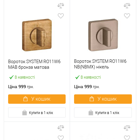
Вороток SYSTEM RO11W6
Вороток SYSTEM RO11W6
NB(NBMX) нікель
MAB бронза матова
зістарений
В наявності
В наявності
999
999
Ціна
Ціна
грн.
грн.
У кошик
У кошик
Купити в 1 клік
Купити в 1 клік