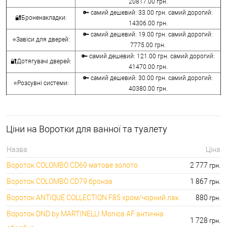
20817.00 грн.
🔑 самий дешевий: 33.00 грн. самий дорогий:
🔐Броненакладки:
14306.00 грн.
🔑 самий дешевий: 19.00 грн. самий дорогий:
⭐Завіси для дверей:
7775.00 грн.
🔑 самий дешевий: 121.00 грн. самий дорогий:
🔐Дотягувачі дверей:
41470.00 грн.
🔑 самий дешевий: 30.00 грн. самий дорогий:
⭐Розсувні системи:
40380.00 грн.
🔑 самий дешевий: 15.00 грн. самий дорогий:
🔐Аксесуари:
8645.00 грн.
🔑 самий дешевий: 780.00 грн. самий дорогий:
⭐Сейфи:
Ціни на Воротки для ванної та туалету
396000.00 грн.
🔑 самий дешевий: 1050.00 грн. самий дорогий:
🔐Домофони:
Назва
Ціна
11100.00 грн.
Вороток COLOMBO CD69 матове золото
2 777
грн.
⭐Сигналізація AJAX:
🔑 самий дешевий: грн. самий дорогий: грн.
Вороток COLOMBO CD79 бронза
1 867
грн.
Вороток ANTIQUE COLLECTION F85 хром/чорний лак
880
грн.
Вороток DND by MARTINELLI Monica AF антична
1 728
грн.