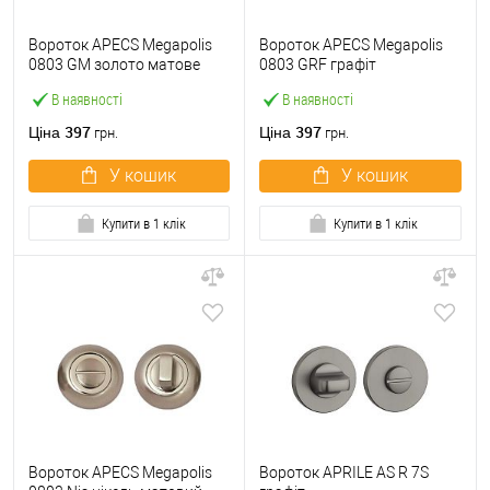
Вороток APECS Megapolis
Вороток APECS Megapolis
0803 GM золото матове
0803 GRF графіт
В наявності
В наявності
397
397
Ціна
Ціна
грн.
грн.
У кошик
У кошик
Купити в 1 клік
Купити в 1 клік
Вороток APECS Megapolis
Вороток APRILE AS R 7S