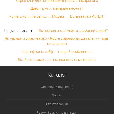
Серцевини для врізних замків латунь полірована
Дверні ручки, матеріал алюміній
Ручки віконні та балконні Модерн
Врізні замки POTENT
Популярні статті:
Як правильно заміряти зламаний замок?
Як керувати смарт-замком PES зі смартфона? Детальний гайд і
можливості
Сертифікація сейфів: її види й особливості
Як обрати замок для велосипеда та мотоцикла
Каталог
Серцевини (циліндри)
Замки
Електрозамки
Розумні замки та циліндри