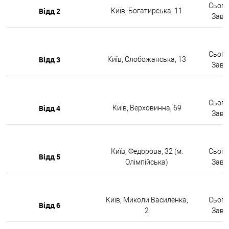
Сьогод
Відд 2
Київ, Богатирська, 11
Завтр
Сьогод
Відд 3
Київ, Слобожанська, 13
Завтр
Сьогод
Відд 4
Київ, Верховинна, 69
Завтр
Київ, Федорова, 32 (м.
Сьогод
Відд 5
Олімпійська)
Завтр
Київ, Миколи Василенка,
Сьогод
Відд 6
2
Завтр