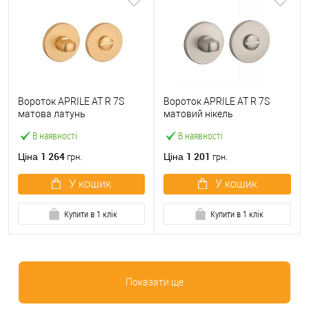
Вороток APRILE AT R 7S
Вороток APRILE AT R 7S
матова латунь
матовий нікель
В наявності
В наявності
1 264
1 201
Ціна
Ціна
грн.
грн.
У кошик
У кошик
Купити в 1 клік
Купити в 1 клік
Показати ще