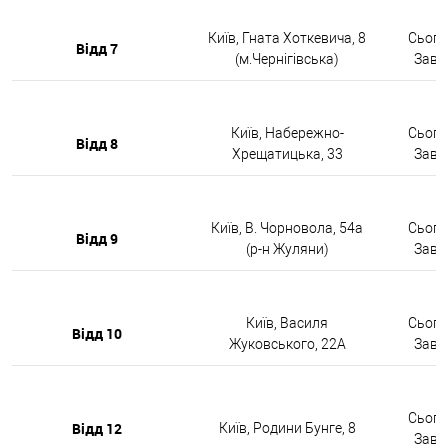
Київ, Гната Хоткевича, 8
Сьогод
Відд 7
(м.Чернігівська)
Завтр
Київ, Набережно-
Сьогод
Відд 8
Хрещатицька, 33
Завтр
Київ, В. Чорновола, 54а
Сьогод
Відд 9
(р-н Жуляни)
Завтр
Київ, Василя
Сьогод
Відд 10
Жуковського, 22А
Завтр
Сьогод
Відд 12
Київ, Родини Бунге, 8
Завтр