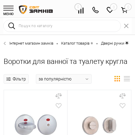
0
0
МЕНЮ
Інтернет магазин замків
Каталог товарів ⭐
Дверні ручки 🌟
•
•
•
Воротки для ванної та туалету кругла
Фільтр