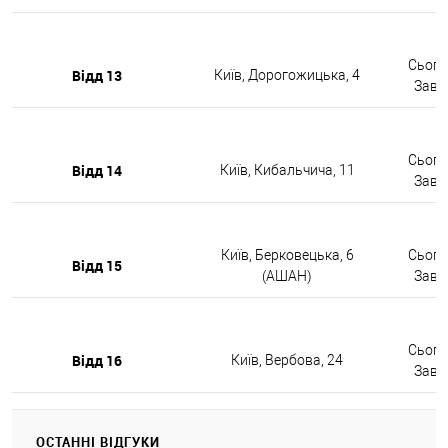
Сьогод
Відд 13
Київ, Дорогожицька, 4
Завтр
Сьогод
Відд 14
Київ, Кибальчича, 11
Завтр
Київ, Берковецька, 6
Сьогод
Відд 15
(АШАН)
Завтр
Сьогод
Відд 16
Київ, Вербова, 24
Завтр
ОСТАННІ ВІДГУКИ