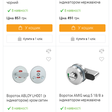
індикатором нержавіюча
чорний
сталь
В наявності
В наявності
851
491
Ціна
Ціна
грн.
грн.
У кошик
У кошик
Купити в 1 клік
Купити в 1 клік
Вороток AMIG мод.5 18/8 з
Вороток ABLOY LH001 (з
індикатором нержавіюча
індикатором) хром сатин
сталь
В наявності
В наявності