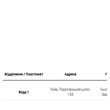
Відділення / Поштомат
Адреса
Гр
Київ, Пирогівський шлях,
Сьогод
Відд 1
135
Завтр