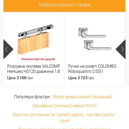
Найпопулярніші товари
Розсувна система VALCOMP
Ручки на розеті COLOMBO
Herkules HS120 довжина 1,8
Roboquattro S ID51
м на 1 полотно вагою до
(PT19BZG-PT13) матовий
3 100
3 723
Ціна
Ціна
грн.
грн.
120 кг
хром
Популярні фільтри:
Врізні замки нижній (основний)
Серцевини (личинки) замка WILKA
Воротки для ванної та туалету срібло / матове срібло /
сірий