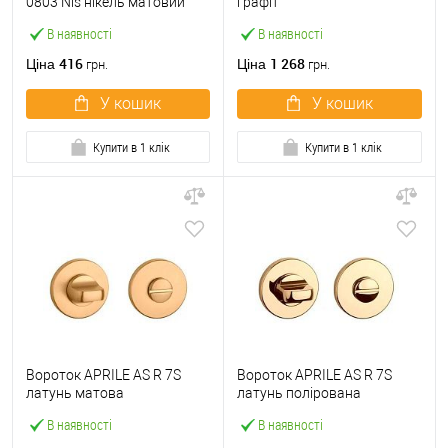
0803 Nis нікель матовий
графіт
В наявності
В наявності
416
1 268
Ціна
Ціна
грн.
грн.
У кошик
У кошик
Купити в 1 клік
Купити в 1 клік
Вороток APRILE AS R 7S
Вороток APRILE AS R 7S
латунь матова
латунь полірована
В наявності
В наявності