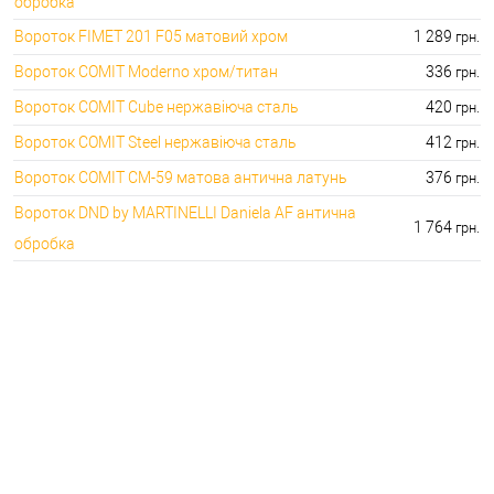
обробка
Вороток FIMET 201 F05 матовий хром
1 289
грн.
Вороток COMIT Moderno хром/титан
336
грн.
Вороток COMIT Cube нержавіюча сталь
420
грн.
Вороток COMIT Steel нержавіюча сталь
412
грн.
Вороток COMIT СМ-59 матова антична латунь
376
грн.
Вороток DND by MARTINELLI Daniela AF антична
1 764
грн.
обробка