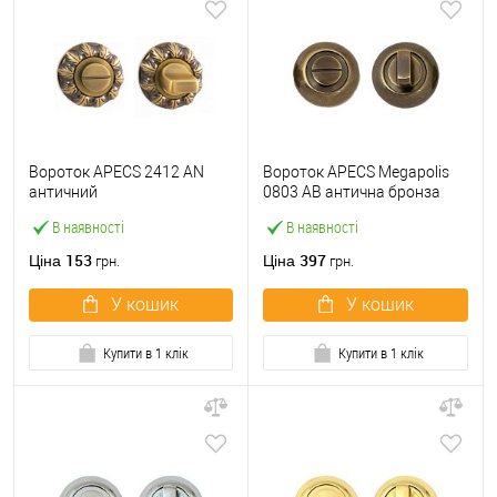
Вороток APECS 2412 AN
Вороток APECS Megapolis
античний
0803 AB антична бронза
В наявності
В наявності
153
397
Ціна
Ціна
грн.
грн.
У кошик
У кошик
Купити в 1 клік
Купити в 1 клік