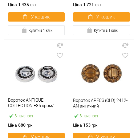
1 435
1 721
Ціна
Ціна
грн.
грн.
У кошик
У кошик
Купити в 1 клік
Купити в 1 клік
Вороток ANTIQUE
Вороток APECS (OLD) 2412-
COLLECTION F85 хром/
AN античний
чорний лак
В наявності
В наявності
880
153
Ціна
Ціна
грн.
грн.
У кошик
У кошик