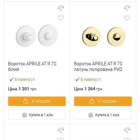
Вороток APRILE AT R 7S
Вороток APRILE AT R 7S
білий
латунь полірована PVD
В наявності
В наявності
1 201
1 264
Ціна
Ціна
грн.
грн.
У кошик
У кошик
Купити в 1 клік
Купити в 1 клік