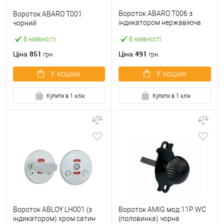
Вороток ABARO T006 з
Вороток ABARO T001
індикатором нержавіюча
чорний
сталь
В наявності
В наявності
851
491
Ціна
Ціна
грн.
грн.
У кошик
У кошик
Купити в 1 клік
Купити в 1 клік
Вороток ABLOY LH001 (з
Вороток AMIG мод.11Р WC
індикатором) хром сатин
(половинка) чорна