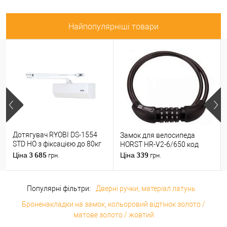
Найпопулярніші товари
Дотягувач RYOBI DS-1554
Замок для велосипеда
STD HO з фіксацією до 80кг
HORST HR-V2-6/650 код
Білий
3 685
339
Ціна
Ціна
грн.
грн.
Популярні фільтри:
Дверні ручки, матеріал латунь
Броненакладки на замок, кольоровий відтінок золото /
матове золото / жовтий