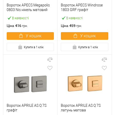
Вороток APECS Megapolis
Вороток APECS Windrose
0803 Nis нікель матовий
1803 GRF графіт
В наявності
В наявності
416
459
Ціна
Ціна
грн.
грн.
У кошик
У кошик
Купити в 1 клік
Купити в 1 клік
Вороток APRILE AS Q 7S
Вороток APRILE AS Q 7S
графіт
латунь матова