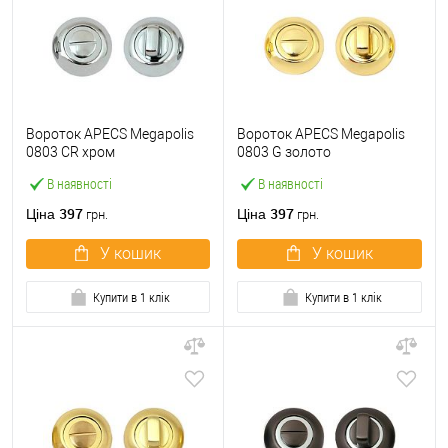
Вороток APECS Megapolis
Вороток APECS Megapolis
0803 CR хром
0803 G золото
В наявності
В наявності
397
397
Ціна
Ціна
грн.
грн.
У кошик
У кошик
Купити в 1 клік
Купити в 1 клік