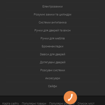
Електрозамки
Розумні замки та циліндри
Системи антипаніка
Ручки для дверей та вікон
Ручки для меблів
Броненакладки
Завіси для дверей
Дотягувачі дверей
Розсувні системи
Аксесуари
Сейфи
Карта сайту
Популярні товари
Популярні розділи
Список міст