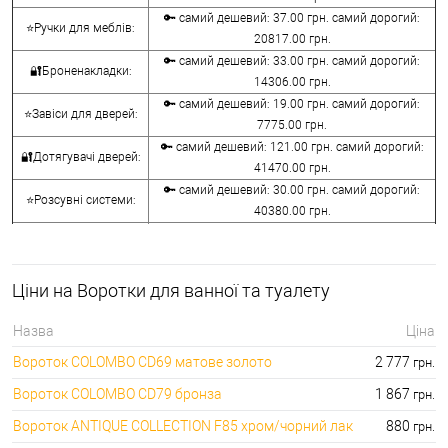
🔑 самий дешевий: 37.00 грн. самий дорогий:
⭐Ручки для меблів:
20817.00 грн.
🔑 самий дешевий: 33.00 грн. самий дорогий:
🔐Броненакладки:
14306.00 грн.
🔑 самий дешевий: 19.00 грн. самий дорогий:
⭐Завіси для дверей:
7775.00 грн.
🔑 самий дешевий: 121.00 грн. самий дорогий:
🔐Дотягувачі дверей:
41470.00 грн.
🔑 самий дешевий: 30.00 грн. самий дорогий:
⭐Розсувні системи:
40380.00 грн.
🔑 самий дешевий: 15.00 грн. самий дорогий:
🔐Аксесуари:
8645.00 грн.
🔑 самий дешевий: 780.00 грн. самий дорогий:
⭐Сейфи:
Ціни на Воротки для ванної та туалету
396000.00 грн.
🔑 самий дешевий: 1050.00 грн. самий дорогий:
🔐Домофони:
Назва
Ціна
11100.00 грн.
Вороток COLOMBO CD69 матове золото
2 777
грн.
⭐Сигналізація AJAX:
🔑 самий дешевий: грн. самий дорогий: грн.
Вороток COLOMBO CD79 бронза
1 867
грн.
Вороток ANTIQUE COLLECTION F85 хром/чорний лак
880
грн.