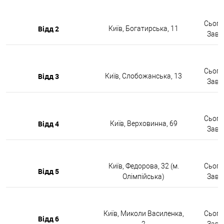
Сьогод
Відд 2
Київ, Богатирська, 11
Завтр
Сьогод
Відд 3
Київ, Слобожанська, 13
Завтр
Сьогод
Відд 4
Київ, Верховинна, 69
Завтр
Київ, Федорова, 32 (м.
Сьогод
Відд 5
Олімпійська)
Завтр
Київ, Миколи Василенка,
Сьогод
Відд 6
2
Завтр