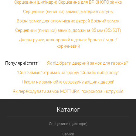
Серцевини (циліндри) Серцевина для ВРІЗНОГО замка
Серцевини (личинки) замків, матеріал латунь
Врізні замки для алюмінієвих дверей Врізний замок
Серцевини (личинки) замків, довжина 85 мм (35x50T)
Дверні ручки, кольоровий відтінок бронза / мідь /
коричневий
Популярні статті:
Як підібрати дверний замок для гаража?
"Світ замків" отримав нагороду "Онлайн вибір року"
Ніколи не замінюйте серцевину вхідних дверей
Як перекодувати замок MOTTURA: покрокова інструкція
Каталог
Серцевини (циліндри)
Замки