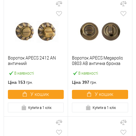
Вороток APECS 2412 AN
Вороток APECS Megapolis
античний
0803 AB антична бронза
В наявності
В наявності
153
397
Ціна
Ціна
грн.
грн.
У кошик
У кошик
Купити в 1 клік
Купити в 1 клік