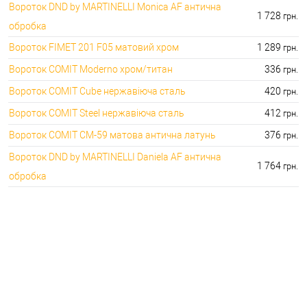
Вороток DND by MARTINELLI Monica AF антична
1 728
грн.
обробка
Вороток FIMET 201 F05 матовий хром
1 289
грн.
Вороток COMIT Moderno хром/титан
336
грн.
Вороток COMIT Cube нержавіюча сталь
420
грн.
Вороток COMIT Steel нержавіюча сталь
412
грн.
Вороток COMIT СМ-59 матова антична латунь
376
грн.
Вороток DND by MARTINELLI Daniela AF антична
1 764
грн.
обробка