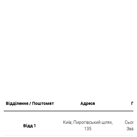
Відділення / Поштомат
Адреса
Гр
Київ, Пирогівський шлях,
Сьогод
Відд 1
135
Завтр