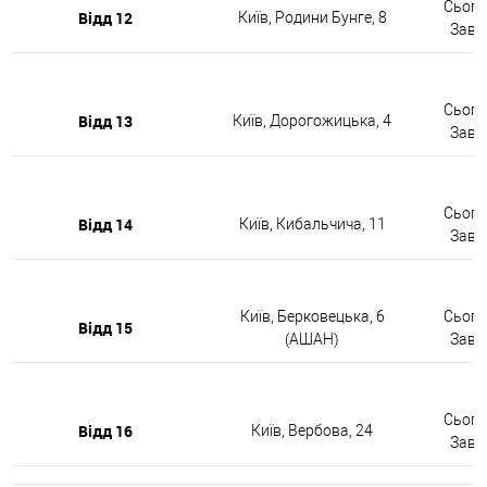
Сьогод
Відд 12
Київ, Родини Бунге, 8
Завтр
Сьогод
Відд 13
Київ, Дорогожицька, 4
Завтр
Сьогод
Відд 14
Київ, Кибальчича, 11
Завтр
Київ, Берковецька, 6
Сьогод
Відд 15
(АШАН)
Завтр
Сьогод
Відд 16
Київ, Вербова, 24
Завтр