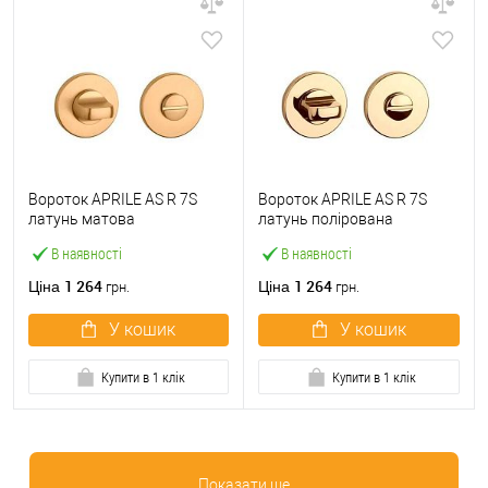
Вороток APRILE AS R 7S
Вороток APRILE AS R 7S
латунь матова
латунь полірована
В наявності
В наявності
1 264
1 264
Ціна
Ціна
грн.
грн.
У кошик
У кошик
Купити в 1 клік
Купити в 1 клік
Показати ще