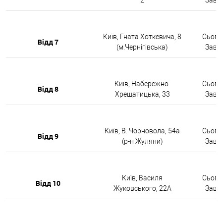
Київ, Гната Хоткевича, 8
Сьогод
Відд 7
(м.Чернігівська)
Завтр
Київ, Набережно-
Сьогод
Відд 8
Хрещатицька, 33
Завтр
Київ, В. Чорновола, 54а
Сьогод
Відд 9
(р-н Жуляни)
Завтр
Київ, Василя
Сьогод
Відд 10
Жуковського, 22А
Завтр