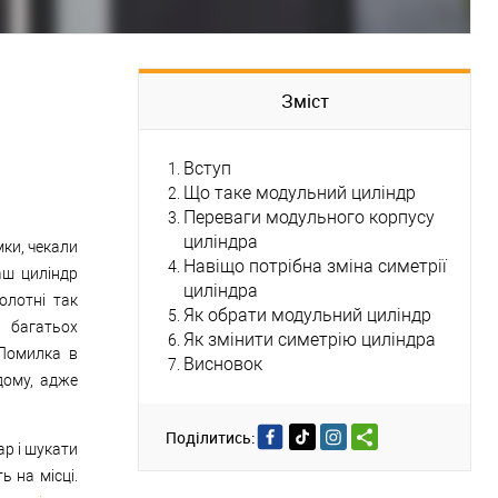
Зміст
Вступ
Що таке модульний циліндр
Переваги модульного корпусу
циліндра
мки, чекали
Навіщо потрібна зміна симетрії
аш циліндр
циліндра
олотні так
Як обрати модульний циліндр
я багатьох
Як змінити симетрію циліндра
 Помилка в
Висновок
дому, адже
Поділитись:
р і шукати
ь на місці.