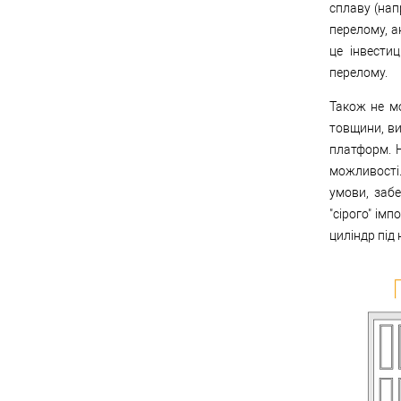
сплаву (нап
перелому, а
це інвести
перелому.
Також не мо
товщини, в
платформ. Н
можливості
умови, заб
"сірого" ім
циліндр під 