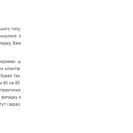
ьного типу,
ахнулися з
ладку, Вам
.
бираємо ці
х клієнтів:
 буває так,
 40 на 80.
 практично
 випадку з
ут і зараз.