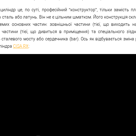
иліндр це, по суті, професійний “конструктор”, тільки замість пл
 сталь або латунь. Він не є цільним шматком. Його конструкція ск
ремих основних частин: зовнішньої частини (тієї, що виходить н
 частини (тієї, що дивиться в приміщення) та спеціального з'єд
сталевого мосту або сердечника (bar). Ось як відбувається зміна 
ліндра
CISA RX
: