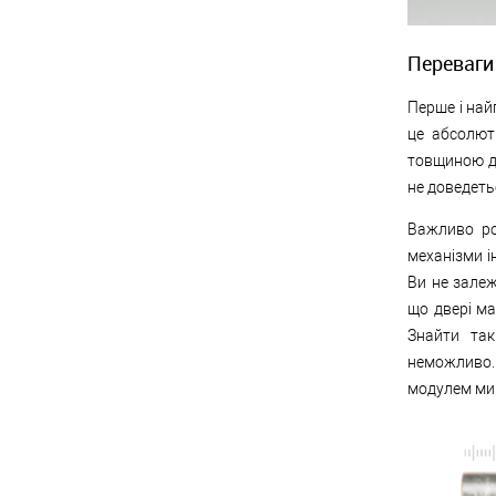
Переваги
Перше і най
це абсолют
товщиною д
не доведеть
Важливо ро
механізми і
Ви не залеж
що двері ма
Знайти так
неможливо. 
модулем ми 