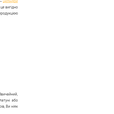
 —
циліндри
 це вигідно
продукцією
 Звичайний,
латуні або
ів, Ви ніяк