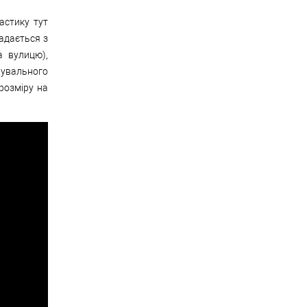
астику тут
ладається з
а вулицю),
нувального
розміру на