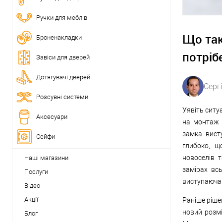
Ручки для меблів
Що так
Броненакладки
потріб
Завіси для дверей
Дотягувачі дверей
Серг
Розсувні системи
Уявіть ситуа
Аксесуари
на монтаж 
замка вист
Сейфи
глибоко, щ
новоселів 
Наші магазини
замірах вс
Послуги
виступаюча
Відео
Акції
Раніше ріше
новий розмі
Блог