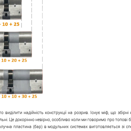
о виділити надійність конструкції на розрив. Існує міф, що збірні 
ільні. Це докорінно невірно, особливо коли ми говоримо про топові б
олучна пластина (бар) в модульних системах виготовляється зі сп