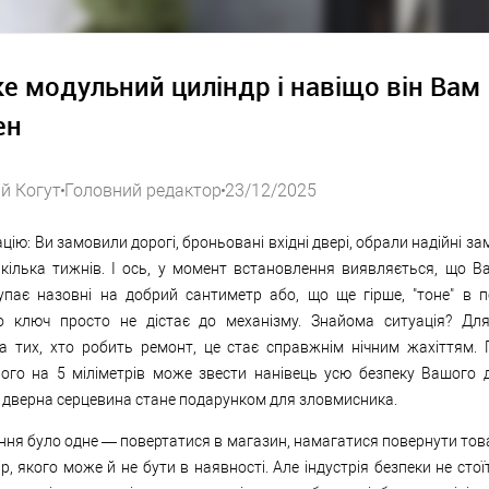
е модульний циліндр і навіщо він Вам
ен
ій Когут
Головний редактор
23/12/2025
цію: Ви замовили дорогі, броньовані вхідні двері, обрали надійні за
кілька тижнів. І ось, у момент встановлення виявляється, що В
упає назовні на добрий сантиметр або, що ще гірше, "тоне" в п
о ключ просто не дістає до механізму. Знайома ситуація? Дл
та тих, хто робить ремонт, це стає справжнім нічним жахіттям.
ього на 5 міліметрів може звести нанівець усю безпеку Вашого 
 дверна серцевина стане подарунком для зловмисника.
ння було одне — повертатися в магазин, намагатися повернути това
р, якого може й не бути в наявності. Але індустрія безпеки не стоїт