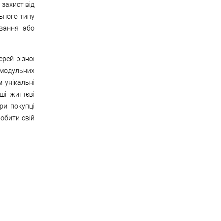
 захист від
ьного типу
ивання або
рей різної
 модульних
м унікальні
ші життєві
ри покупці
робити свій