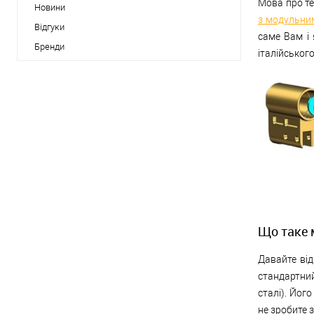
Мова про те
Новини
з модульни
Відгуки
саме Вам і 
Бренди
італійського
Що таке 
Давайте від
стандартни
сталі). Його
не зробите з