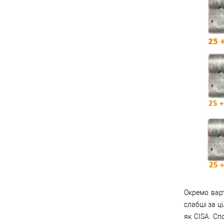
Окремо варт
слабші за ц
як CISA. Сп