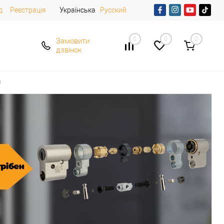
д
Реєстрація
Українська
Русский
0
0
0
Замовити
дзвінок
н