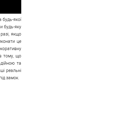
а будь-якої
и будь-яку
разі, якщо
иконати це
екоративну
в тому, що
адійною та
аші реальні
під замок.