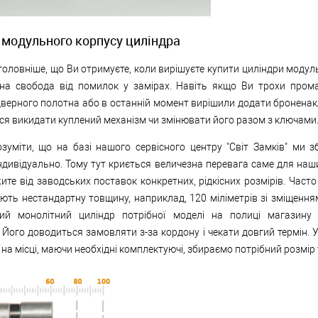
 модульного корпусу циліндра
головніше, що Ви отримуєте, коли вирішуєте купити циліндри модул
на свобода від помилок у замірах. Навіть якщо Ви трохи пром
верного полотна або в останній момент вирішили додати броненак
ся викидати куплений механізм чи змінювати його разом з ключами
зуміти, що на базі нашого сервісного центру "Світ Замків" ми з
ндивідуально. Тому тут криється величезна перевага саме для наши
ите від заводських поставок конкретних, рідкісних розмірів. Часто
ють нестандартну товщину, наприклад, 120 міліметрів зі зміщенням
ий монолітний циліндр потрібної моделі на полиці магазину
Його доводиться замовляти з-за кордону і чекати довгий термін. У
на місці, маючи необхідні комплектуючі, збираємо потрібний розмір т