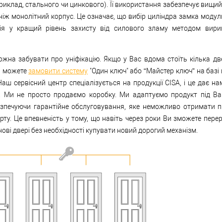
риклад, стального чи цинкового). Її використання забезпечує вищий
ніж монолітний корпус. Це означає, що вибір циліндра замка модул
ція у кращий рівень захисту від силового зламу методом вир
жна забувати про уніфікацію. Якщо у Вас вдома стоїть кілька две
и можете
замовити систему
"Один ключ" або “Майстер ключ” на базі
аш сервісний центр спеціалізується на продукції CISA, і це дає на
. Ми не просто продаємо коробку. Ми адаптуємо продукт під Ва
езпечуючи гарантійне обслуговування, яке неможливо отримати п
порту. Це впевненість у тому, що навіть через роки Ви зможете пере
нові двері без необхідності купувати новий дорогий механізм.