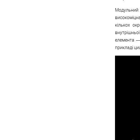
Модульний ц
високоміцна
кількох ок
внутрішньої
елемента — 
прикладі ци