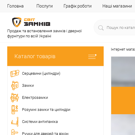
Головна
Послуги
Графік роботи
Наші магазини
Продаж та встановлення замків і дверної
фурнітури по всій Україні
Інтернет мага
Каталог товарів
Серцевини (циліндри)
Замки
Електрозамки
Розумні замки та циліндри
Системи антипаніка
Ручки для дверей та вікон