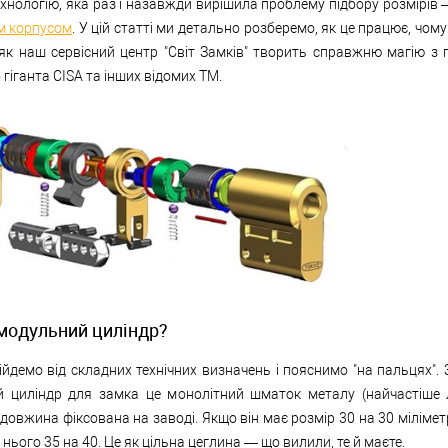
хнологію, яка раз і назавжди вирішила проблему підбору розмірів
м корпусом
. У цій статті ми детально розберемо, як це працює, чому
як наш сервісний центр "Світ Замків" творить справжню магію з 
 гіганта CISA та інших відомих ТМ.
модульний циліндр?
ійдемо від складних технічних визначень і пояснимо "на пальцях".
й циліндр для замка це монолітний шматок металу (найчастіше 
 довжина фіксована на заводі. Якщо він має розмір 30 на 30 міліметр
 нього 35 на 40. Це як цільна цеглина — що вилили, те й маєте.