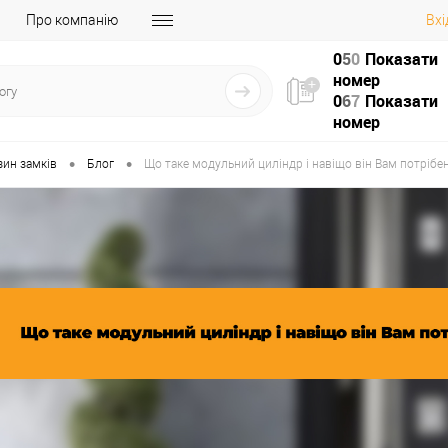
Про компанію
Вхі
0
5
0
Показати
номер
0
6
7
Показати
номер
•
•
зин замків
Блог
Що таке модульний циліндр і навіщо він Вам потрібе