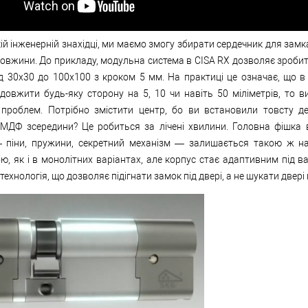
ій інженерній знахідці, ми маємо змогу збирати сердечник для замк
довжини. До прикладу, модульна система в CISA RX дозволяє зробит
д 30х30 до 100х100 з кроком 5 мм. На практиці це означає, що в 
довжити будь-яку сторону на 5, 10 чи навіть 50 міліметрів, то в
проблем. Потрібно змістити центр, бо ви встановили товсту д
 МДФ зсередини? Це робиться за лічені хвилини. Головна фішка 
— піни, пружини, секретний механізм — залишається такою ж н
ю, як і в монолітних варіантах, але корпус стає адаптивним під в
технологія, що дозволяє підігнати замок під двері, а не шукати двері 