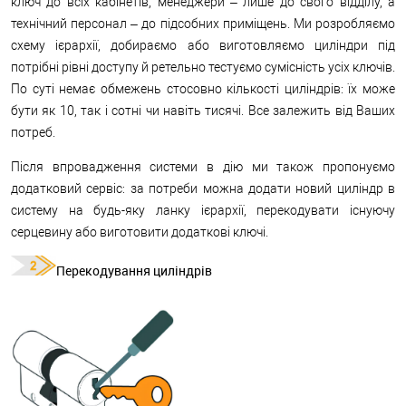
ключ до всіх кабінетів, менеджери – лише до свого відділу, а
технічний персонал – до підсобних приміщень. Ми розробляємо
схему ієрархії, добираємо або виготовляємо циліндри під
потрібні рівні доступу й ретельно тестуємо сумісність усіх ключів.
По суті немає обмежень стосовно кількості циліндрів: їх може
бути як 10, так і сотні чи навіть тисячі. Все залежить від Ваших
потреб.
Після впровадження системи в дію ми також пропонуємо
додатковий сервіс: за потреби можна додати новий циліндр в
систему на будь-яку ланку ієрархії, перекодувати існуючу
серцевину або виготовити додаткові ключі.
Перекодування циліндрів