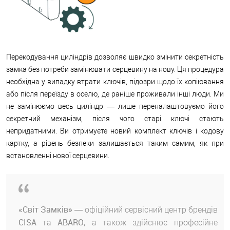
Перекодування циліндрів дозволяє швидко змінити секретність
замка без потреби замінювати серцевину на нову. Ця процедура
необхідна у випадку втрати ключів, підозри щодо їх копіювання
або після переїзду в оселю, де раніше проживали інші люди. Ми
не замінюємо весь циліндр — лише переналаштовуємо його
секретний механізм, після чого старі ключі стають
непридатними. Ви отримуєте новий комплект ключів і кодову
картку, а рівень безпеки залишається таким самим, як при
встановленні нової серцевини.
«Світ Замків»
— офіційний сервісний центр брендів
CISA
ABARO
та
, а також здійснює професійне