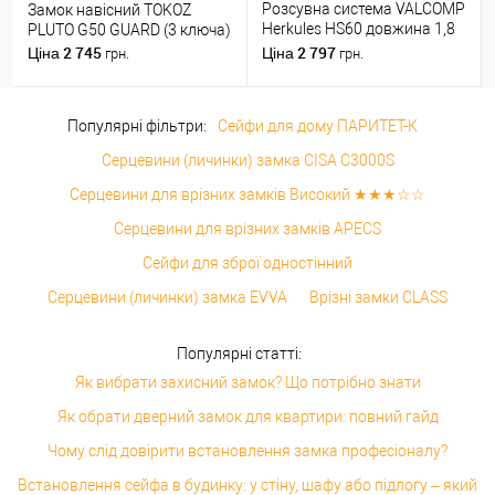
Розсувна система VALCOMP
Замок навісний TOKOZ
Herkules HS60 довжина 1,8
PLUTO G50 GUARD (3 ключа)
м на 1 полотно вагою до 60
2 745
2 797
Ціна
Ціна
грн.
грн.
кг
Популярні фільтри:
Сейфи для дому ПАРИТЕТ-К
Серцевини (личинки) замка CISA C3000S
Серцевини для врізних замків Високий ★★★☆☆
Серцевини для врізних замків APECS
Сейфи для зброї одностінний
Серцевини (личинки) замка EVVA
Врізні замки CLASS
Популярні статті:
Як вибрати захисний замок? Що потрібно знати
Як обрати дверний замок для квартири: повний гайд
Чому слід довірити встановлення замка професіоналу?
Встановлення сейфа в будинку: у стіну, шафу або підлогу – який