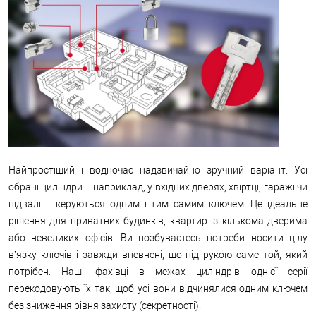
Найпростіший і водночас надзвичайно зручний варіант. Усі
обрані циліндри – наприклад, у вхідних дверях, хвіртці, гаражі чи
підвалі – керуються одним і тим самим ключем. Це ідеальне
рішення для приватних будинків, квартир із кількома дверима
або невеликих офісів. Ви позбуваєтесь потреби носити цілу
в’язку ключів і завжди впевнені, що під рукою саме той, який
потрібен. Наші фахівці в межах циліндрів однієї серії
перекодовують їх так, щоб усі вони відчинялися одним ключем
без зниження рівня захисту (секретності).