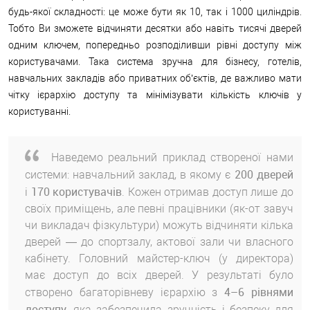
будь-якої складності: це може бути як 10, так і 1000 циліндрів.
Тобто Ви зможете відчиняти десятки або навіть тисячі дверей
одним ключем, попередньо розподіливши рівні доступу між
користувачами. Така система зручна для бізнесу, готелів,
навчальних закладів або приватних об’єктів, де важливо мати
чітку ієрархію доступу та мінімізувати кількість ключів у
користуванні.
Наведемо реальний приклад створеної нами
200 дверей
системи: навчальний заклад, в якому є
170 користувачів
і
. Кожен отримав доступ лише до
своїх приміщень, але певні працівники (як-от завуч
чи викладач фізкультури) можуть відчиняти кілька
дверей — до спортзалу, актової зали чи власного
кабінету. Головний майстер-ключ (у директора)
має доступ до всіх дверей. У результаті було
4–6 рівнями
створено багаторівневу ієрархію з
доступу
, яка забезпечила зручність і безпеку для