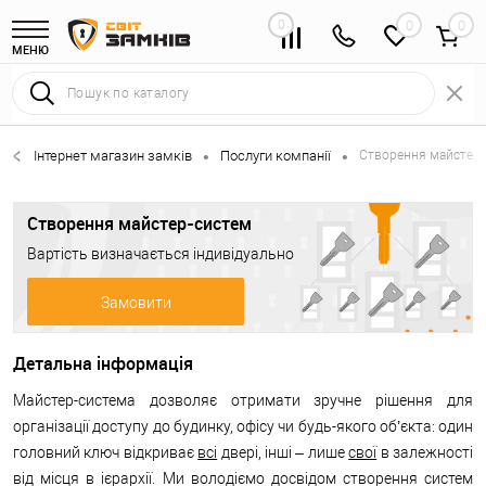
0
0
МЕНЮ
Інтернет магазин замків
Послуги компанії
Створення майстер-
•
•
Створення майстер-систем
Вартість визначається індивідуально
Замовити
Детальна інформація
Майстер-система дозволяє отримати зручне рішення для
організації доступу до будинку, офісу чи будь-якого об’єкта: один
головний ключ відкриває
всі
двері, інші – лише
свої
в залежності
від місця в ієрархії. Ми володіємо досвідом створення систем