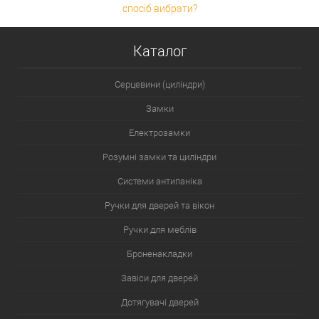
спосіб вибрати?
Каталог
Серцевини (циліндри)
Замки
Електрозамки
Розумні замки та циліндри
Системи антипаніка
Ручки для дверей та вікон
Ручки для меблів
Броненакладки
Завіси для дверей
Дотягувачі дверей