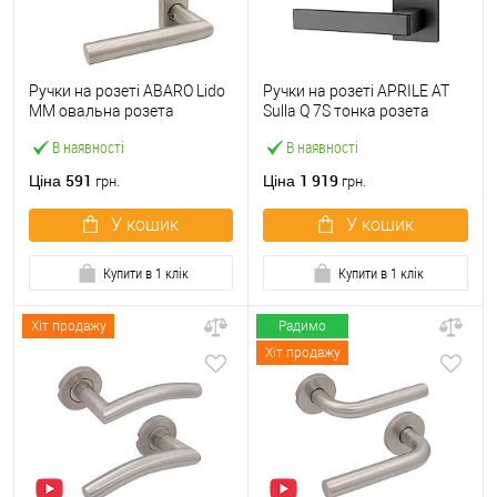
Ручки на розеті ABARO Lido
Ручки на розеті APRILE AT
MM овальна розета
Sulla Q 7S тонка розета
нержавіюча сталь
чорний
В наявності
В наявності
591
1 919
Ціна
Ціна
грн.
грн.
У кошик
У кошик
Купити в 1 клік
Купити в 1 клік
Хіт продажу
Радимо
Хіт продажу