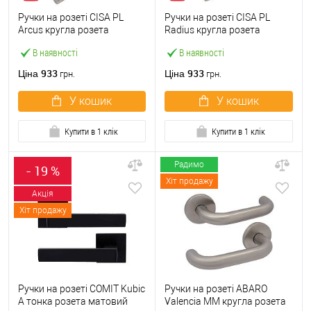
Ручки на розеті CISA PL
Ручки на розеті CISA PL
Arcus кругла розета
Radius кругла розета
07070.72 нержавіюча сталь
07070.73 нержавіюча сталь
В наявності
В наявності
933
933
Ціна
Ціна
грн.
грн.
У кошик
У кошик
Купити в 1 клік
Купити в 1 клік
Радимо
- 19 %
Хіт продажу
Акція
Хіт продажу
Ручки на розеті COMIT Kubic
Ручки на розеті ABARO
A тонка розета матовий
Valencia MM кругла розета