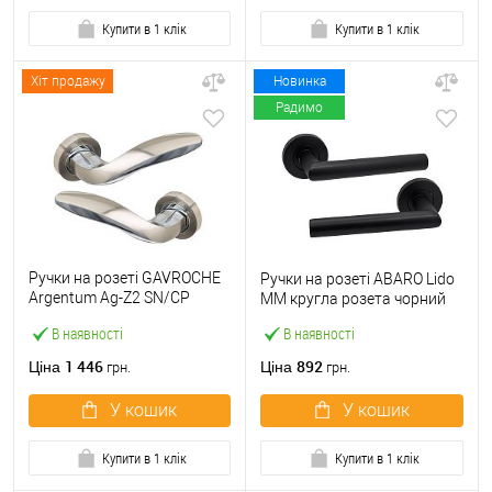
Купити в 1 клік
Купити в 1 клік
Хіт продажу
Новинка
Радимо
Ручки на розеті GAVROCHE
Ручки на розеті ABARO Lido
Argentum Ag-Z2 SN/CP
MM кругла розета чорний
нікель/хром
В наявності
В наявності
1 446
892
Ціна
Ціна
грн.
грн.
У кошик
У кошик
Купити в 1 клік
Купити в 1 клік