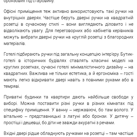
бронзових під старовину.
Офісні приміщення теж активно використовують такі ручки на
внутрішніх дверях. Частіше беруть дверні ручки на квадратній
розетці в сучасному стилі – вони виглядають діловито і не
відволікають увагу. Для переговорних або кабінетів керівників
можуть вибрати дверні ручки на круглій розетці з благородних
матеріалів.
Готелі підбирають ручки під загальну концепцію інтер'єру. Бутик-
готелі в історичних будівлях ставлять класичні моделі на
круглих розетках, сучасні готелі мінімалістичного дизайну – на
квадратних. Важлива не тільки естетика, а й ергономіка – гості
мають легко відкривати двері навіть з повними руками або в
темряві.
Приватні будинки та квартири дають найбільше свободи у
виборі. Можна поставити різні ручки в різних кімнатах під
специфіку приміщення. У ванну – нержавіючі, бо там волого. У
вітальню – представницькі з латуні або бронзи. У дитячу –
простіші і дешевші, бо діти не завжди акуратні з речами.
Вхідні двері рідше обладнують ручками на розетці – там частіше