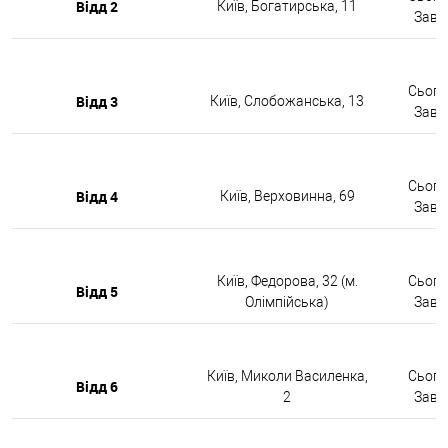
Відд 2
Київ, Богатирська, 11
Завтр
Сьогод
Відд 3
Київ, Слобожанська, 13
Завтр
Сьогод
Відд 4
Київ, Верховинна, 69
Завтр
Київ, Федорова, 32 (м.
Сьогод
Відд 5
Олімпійська)
Завтр
Київ, Миколи Василенка,
Сьогод
Відд 6
2
Завтр