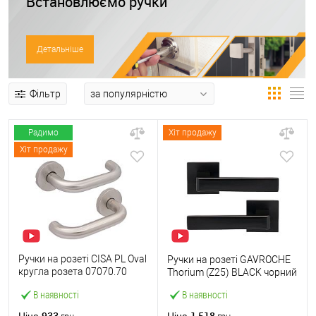
Встановлюємо ручки
Детальніше
Фільтр
Радимо
Хіт продажу
Хіт продажу
Ручки на розеті CISA PL Oval
Ручки на розеті GAVROCHE
кругла розета 07070.70
Thorium (Z25) BLACK чорний
нержавіюча сталь
В наявності
В наявності
933
1 518