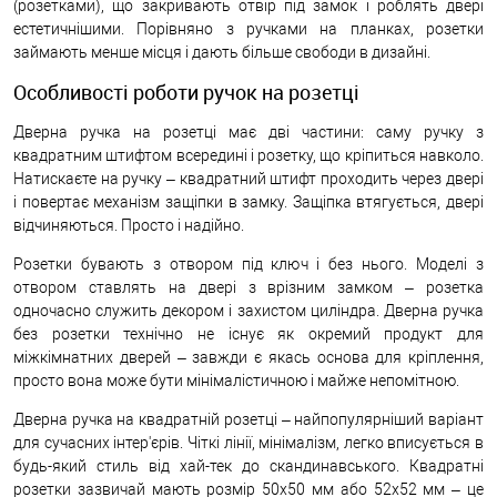
(розетками), що закривають отвір під замок і роблять двері
естетичнішими. Порівняно з ручками на планках, розетки
займають менше місця і дають більше свободи в дизайні.
Особливості роботи ручок на розетці
Дверна ручка на розетці має дві частини: саму ручку з
квадратним штифтом всередині і розетку, що кріпиться навколо.
Натискаєте на ручку – квадратний штифт проходить через двері
і повертає механізм защіпки в замку. Защіпка втягується, двері
відчиняються. Просто і надійно.
Розетки бувають з отвором під ключ і без нього. Моделі з
отвором ставлять на двері з врізним замком – розетка
одночасно служить декором і захистом циліндра. Дверна ручка
без розетки технічно не існує як окремий продукт для
міжкімнатних дверей – завжди є якась основа для кріплення,
просто вона може бути мінімалістичною і майже непомітною.
Дверна ручка на квадратній розетці – найпопулярніший варіант
для сучасних інтер'єрів. Чіткі лінії, мінімалізм, легко вписується в
будь-який стиль від хай-тек до скандинавського. Квадратні
розетки зазвичай мають розмір 50х50 мм або 52х52 мм – це