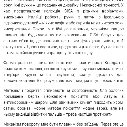
року. Їхні ручки – це поєднання дизайну і інженерної точності. У
нас представлена колекція CISA з різними варіантами
виконання. Італійці роблять ручки з латуні з ідеальною
підгонкою деталей – ніяких люфтів або скрипів навіть через роки
використання. Покриття стійкі до стирання, механізм працює
плавно під будь-яким кутом натискання. CISA беруть для
елітних об'єктів, де важлива не тільки функціональність, а й
статусність. Дорогі квартири, представницькі офіси, бутик-готелі
– там італійські ручки виправдовують свою ціну.
Форма розетки – питання естетики і практичності. Квадратні
розетки компактніші, легше вписуються в сучасні мінімалістичні
інтер'єри. Круглі м'якші візуально, краще підходять для
класичних стилів. Якщо сумніваєтесь – квадратні універсальніші.
Матеріал і покриття впливають на довговічність. Для вологих
приміщень беріть нержавіюче покриття або латунь з
антикорозійним шаром. Для звичайних кімнат підходить хром,
сатин, бронза. Чорне матове покриття модне зараз, але на
ньому видніші відбитки пальців – треба частіше протирати.
Механізм повороту має бути плавним без заїдань. Перевірте це