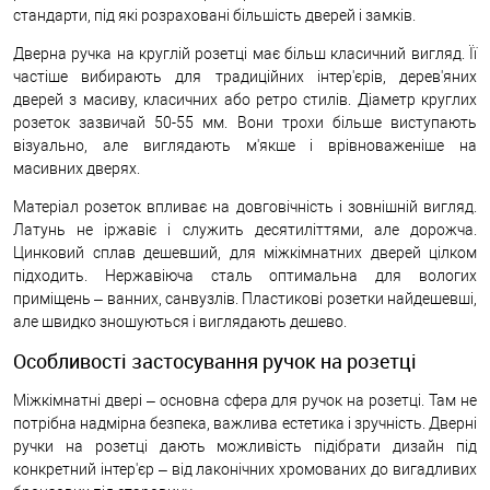
стандарти, під які розраховані більшість дверей і замків.
Дверна ручка на круглій розетці має більш класичний вигляд. Її
частіше вибирають для традиційних інтер'єрів, дерев'яних
дверей з масиву, класичних або ретро стилів. Діаметр круглих
розеток зазвичай 50-55 мм. Вони трохи більше виступають
візуально, але виглядають м'якше і врівноваженіше на
масивних дверях.
Матеріал розеток впливає на довговічність і зовнішній вигляд.
Латунь не іржавіє і служить десятиліттями, але дорожча.
Цинковий сплав дешевший, для міжкімнатних дверей цілком
підходить. Нержавіюча сталь оптимальна для вологих
приміщень – ванних, санвузлів. Пластикові розетки найдешевші,
але швидко зношуються і виглядають дешево.
Особливості застосування ручок на розетці
Міжкімнатні двері – основна сфера для ручок на розетці. Там не
потрібна надмірна безпека, важлива естетика і зручність. Дверні
ручки на розетці дають можливість підібрати дизайн під
конкретний інтер'єр – від лаконічних хромованих до вигадливих