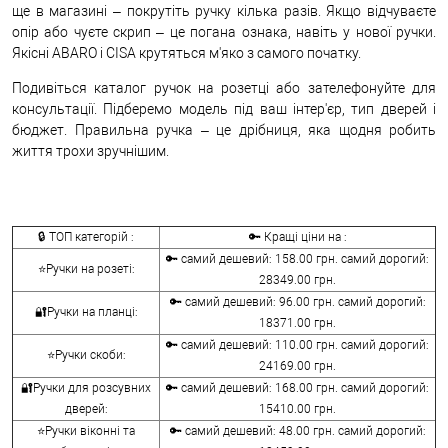
ще в магазині – покрутіть ручку кілька разів. Якщо відчуваєте
опір або чуєте скрип – це погана ознака, навіть у нової ручки.
Якісні ABARO і CISA крутяться м'яко з самого початку.
Подивіться каталог ручок на розетці або зателефонуйте для
консультації. Підберемо модель під ваш інтер'єр, тип дверей і
бюджет. Правильна ручка – це дрібниця, яка щодня робить
життя трохи зручнішим.
🔒 ТОП категорій :
🔑 Кращі ціни на :
🔑 самий дешевий: 158.00 грн. самий дорогий:
⭐Ручки на розеті:
28349.00 грн.
🔑 самий дешевий: 96.00 грн. самий дорогий:
🔐Ручки на планці:
18371.00 грн.
🔑 самий дешевий: 110.00 грн. самий дорогий:
⭐Ручки скоби:
24169.00 грн.
🔐Ручки для розсувних
🔑 самий дешевий: 168.00 грн. самий дорогий:
дверей:
15410.00 грн.
⭐Ручки віконні та
🔑 самий дешевий: 48.00 грн. самий дорогий: