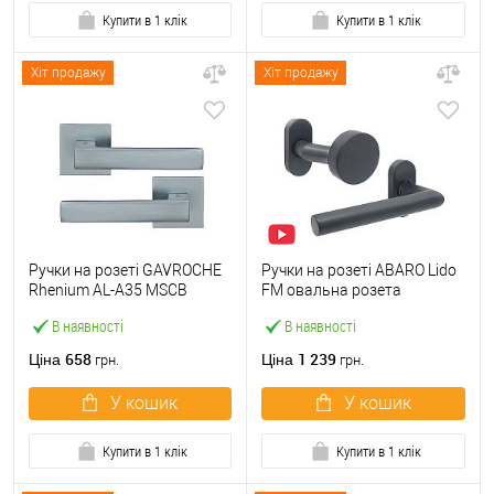
Купити в 1 клік
Купити в 1 клік
Хіт продажу
Хіт продажу
Ручки на розеті GAVROCHE
Ручки на розеті ABARO Lido
Rhenium AL-A35 MSCB
FM овальна розета
італійський сатин
фіксована-натискна
В наявності
В наявності
антрацит
658
1 239
Ціна
Ціна
грн.
грн.
У кошик
У кошик
Купити в 1 клік
Купити в 1 клік