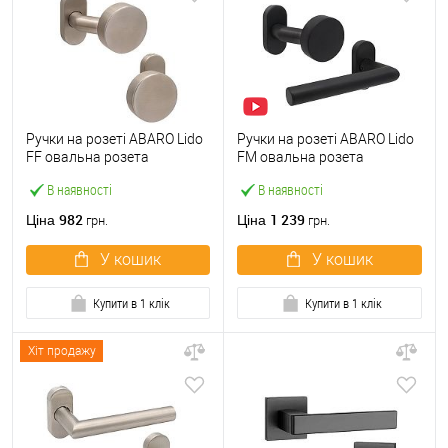
Ручки на розеті ABARO Lido
Ручки на розеті ABARO Lido
FF овальна розета
FM овальна розета
фіксована-фіксована
фіксована-натискна чорний
В наявності
В наявності
нержавіюча сталь
982
1 239
Ціна
Ціна
грн.
грн.
У кошик
У кошик
Купити в 1 клік
Купити в 1 клік
Хіт продажу