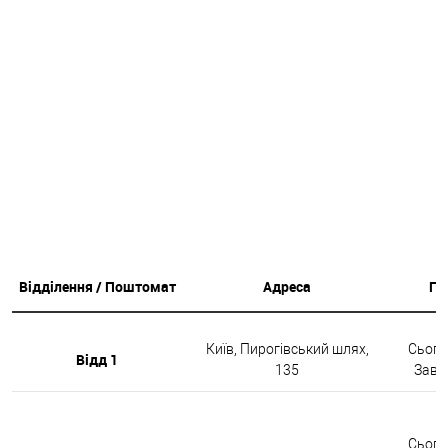
Відділення / Поштомат
Адреса
Гр
Київ, Пирогівський шлях,
Сьогод
Відд 1
135
Завтр
Сьогод