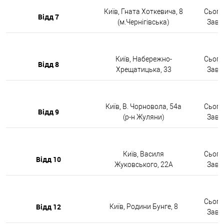
Київ, Гната Хоткевича, 8
Сьогод
Відд 7
(м.Чернігівська)
Завтр
Київ, Набережно-
Сьогод
Відд 8
Хрещатицька, 33
Завтр
Київ, В. Чорновола, 54а
Сьогод
Відд 9
(р-н Жуляни)
Завтр
Київ, Василя
Сьогод
Відд 10
Жуковського, 22А
Завтр
Сьогод
Відд 12
Київ, Родини Бунге, 8
Завтр