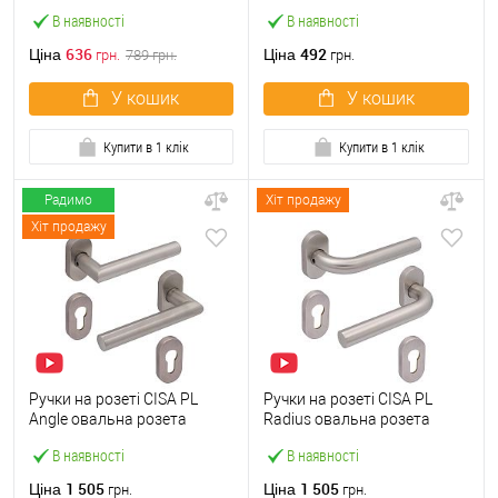
чорний
нержавіюча сталь
В наявності
В наявності
636
492
Ціна
Ціна
грн.
789
грн.
грн.
У кошик
У кошик
Купити в 1 клік
Купити в 1 клік
Радимо
Хіт продажу
Хіт продажу
Ручки на розеті CISA PL
Ручки на розеті CISA PL
Angle овальна розета
Radius овальна розета
07070.82 нержавіюча сталь
07070.81 нержавіюча сталь
В наявності
В наявності
1 505
1 505
Ціна
Ціна
грн.
грн.