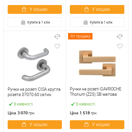
У кошик
У кошик
Купити в 1 клік
Купити в 1 клік
Хіт продажу
Ручки на розеті GAVROCHE
Ручки на розеті CISA кругла
Thorium (Z25) SB матова
розета 07070.60 сатин
латунь
В наявності
В наявності
3 070
1 518
Ціна
Ціна
грн.
грн.
У кошик
У кошик