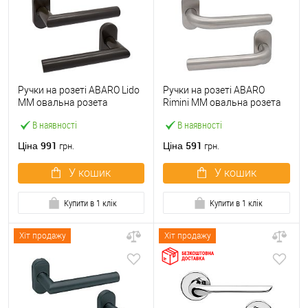
Ручки на розеті ABARO Lido
Ручки на розеті ABARO
MM овальна розета
Rimini MM овальна розета
коричневий
нержавіюча сталь
В наявності
В наявності
991
591
Ціна
Ціна
грн.
грн.
У кошик
У кошик
Купити в 1 клік
Купити в 1 клік
Хіт продажу
Хіт продажу