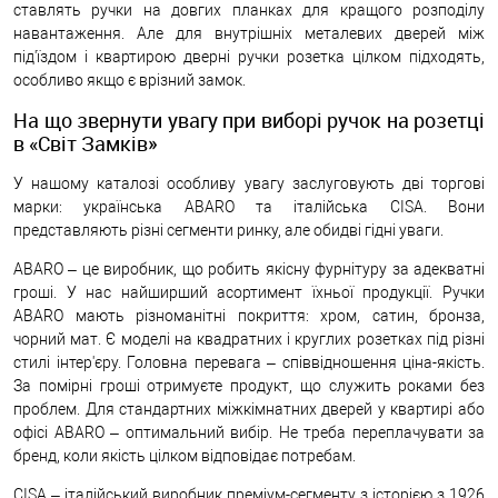
ставлять ручки на довгих планках для кращого розподілу
навантаження. Але для внутрішніх металевих дверей між
під'їздом і квартирою дверні ручки розетка цілком підходять,
особливо якщо є врізний замок.
На що звернути увагу при виборі ручок на розетці
в «Світ Замків»
У нашому каталозі особливу увагу заслуговують дві торгові
марки: українська ABARO та італійська CISA. Вони
представляють різні сегменти ринку, але обидві гідні уваги.
ABARO – це виробник, що робить якісну фурнітуру за адекватні
гроші. У нас найширший асортимент їхньої продукції. Ручки
ABARO мають різноманітні покриття: хром, сатин, бронза,
чорний мат. Є моделі на квадратних і круглих розетках під різні
стилі інтер'єру. Головна перевага – співвідношення ціна-якість.
За помірні гроші отримуєте продукт, що служить роками без
проблем. Для стандартних міжкімнатних дверей у квартирі або
офісі ABARO – оптимальний вибір. Не треба переплачувати за
бренд, коли якість цілком відповідає потребам.
CISA – італійський виробник преміум-сегменту з історією з 1926