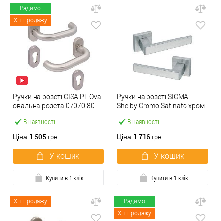
Радимо
Хіт продажу
Ручки на розеті CISA PL Oval
Ручки на розеті SICMA
овальна розета 07070.80
Shelby Cromo Satinato хром
нержавіюча сталь
матовий
В наявності
В наявності
1 505
1 716
Ціна
Ціна
грн.
грн.
У кошик
У кошик
Купити в 1 клік
Купити в 1 клік
Хіт продажу
Радимо
Хіт продажу