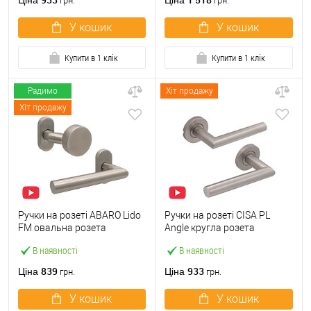
Ціна
Ціна
грн.
грн.
У кошик
У кошик
Купити в 1 клік
Купити в 1 клік
Радимо
Хіт продажу
Хіт продажу
Ручки на розеті ABARO Lido
Ручки на розеті CISA PL
FM овальна розета
Angle кругла розета
фіксована-натискна
07070.71 нержавіюча сталь
В наявності
В наявності
нержавіюча сталь
839
933
Ціна
Ціна
грн.
грн.
У кошик
У кошик