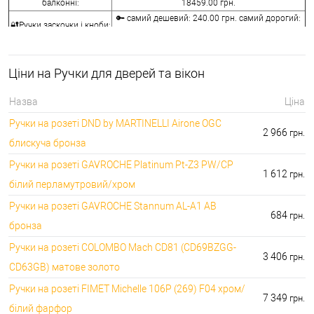
балконні:
18459.00 грн.
🔑 самий дешевий: 240.00 грн. самий дорогий:
🔐Ручки заскочки і кноби:
10440.00 грн.
⭐Воротки для ванної та
🔑 самий дешевий: 76.00 грн. самий дорогий:
туалету:
12236.00 грн.
Ціни на Ручки для дверей та вікон
🔐Накладки на
🔑 самий дешевий: 76.00 грн. самий дорогий:
серцевини:
7276.00 грн.
Назва
Ціна
🔑 самий дешевий: 50.00 грн. самий дорогий:
⭐Аксесуари для ручок:
Ручки на розеті DND by MARTINELLI Aironе OGC
1442.00 грн.
2 966
грн.
блискуча бронза
Ручки на розеті GAVROCHE Platinum Pt-Z3 PW/CP
1 612
грн.
білий перламутровий/хром
Ручки на розеті GAVROCHE Stannum AL-A1 AB
684
грн.
бронза
Ручки на розеті COLOMBO Mach CD81 (CD69BZGG-
3 406
грн.
CD63GB) матове золото
Ручки на розеті FIMET Michelle 106P (269) F04 хром/
7 349
грн.
білий фарфор