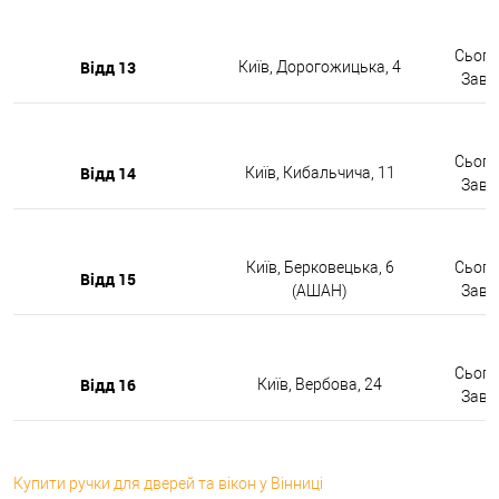
Сьогод
Відд 13
Київ, Дорогожицька, 4
Завтр
Сьогод
Відд 14
Київ, Кибальчича, 11
Завтр
Київ, Берковецька, 6
Сьогод
Відд 15
(АШАН)
Завтр
Сьогод
Відд 16
Київ, Вербова, 24
Завтр
Купити ручки для дверей та вікон у Вінниці