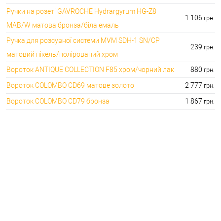
Ручки на розеті GAVROCHE Hydrargyrum HG-Z8
1 106
грн.
MAB/W матова бронза/біла емаль
Ручка для розсувної системи MVM SDH-1 SN/CP
239
грн.
матовий нікель/полірований хром
Вороток ANTIQUE COLLECTION F85 хром/чорний лак
880
грн.
Вороток COLOMBO CD69 матове золото
2 777
грн.
Вороток COLOMBO CD79 бронза
1 867
грн.