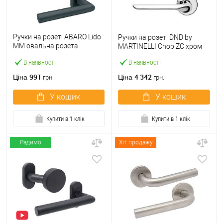
Ручки на розеті ABARO Lido
Ручки на розеті DND by
MM овальна розета
MARTINELLI Chop ZC хром
антрацит
В наявності
В наявності
991
4 342
Ціна
Ціна
грн.
грн.
У кошик
У кошик
Купити в 1 клік
Купити в 1 клік
Радимо
Хіт продажу