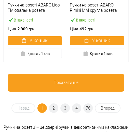
Ручки на розеті ABARO Lido
Ручки на розеті ABARO
FM овальна розета
Rimini MM кругла розета
фіксована-натискна темний
нержавіюча сталь
В наявності
В наявності
графіт PVD
2 909
492
Ціна
Ціна
грн.
грн.
У кошик
У кошик
Купити в 1 клік
Купити в 1 клік
Показати ще
Назад
1
2
3
4
76
Вперед
Ручки на розетці – це дверні ручки з декоративними накладками