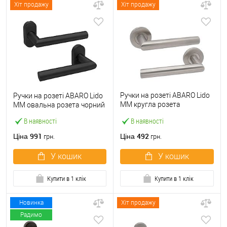
Хіт продажу
Хіт продажу
Ручки на розеті ABARO Lido
Ручки на розеті ABARO Lido
MM кругла розета
MM овальна розета чорний
нержавіюча сталь
В наявності
В наявності
991
492
Ціна
Ціна
грн.
грн.
У кошик
У кошик
Купити в 1 клік
Купити в 1 клік
Новинка
Хіт продажу
Радимо