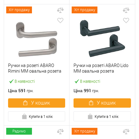
Хіт продажу
Хіт продажу
Ручки на розеті ABARO
Ручки на розеті ABARO Lido
Rimini MM овальна розета
MM овальна розета
нержавіюча сталь
антрацит
В наявності
В наявності
591
991
Ціна
Ціна
грн.
грн.
У кошик
У кошик
Купити в 1 клік
Купити в 1 клік
Радимо
Хіт продажу