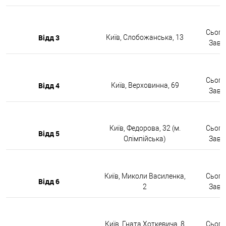
Сьогод
Відд 3
Київ, Слобожанська, 13
Завтр
Сьогод
Відд 4
Київ, Верховинна, 69
Завтр
Київ, Федорова, 32 (м.
Сьогод
Відд 5
Олімпійська)
Завтр
Київ, Миколи Василенка,
Сьогод
Відд 6
2
Завтр
Київ, Гната Хоткевича, 8
Сьогод