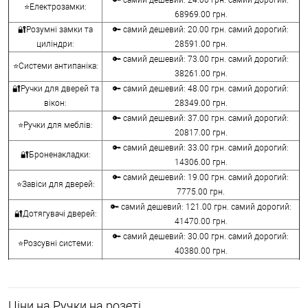
🔑 самий дешевий: 24.00 грн. самий дорогий:
⭐Електрозамки:
68969.00 грн.
🔐Розумні замки та
🔑 самий дешевий: 20.00 грн. самий дорогий:
циліндри:
28591.00 грн.
🔑 самий дешевий: 73.00 грн. самий дорогий:
⭐Системи антипаніка:
38261.00 грн.
🔐Ручки для дверей та
🔑 самий дешевий: 48.00 грн. самий дорогий:
вікон:
28349.00 грн.
🔑 самий дешевий: 37.00 грн. самий дорогий:
⭐Ручки для меблів:
20817.00 грн.
🔑 самий дешевий: 33.00 грн. самий дорогий:
🔐Броненакладки:
14306.00 грн.
🔑 самий дешевий: 19.00 грн. самий дорогий:
⭐Завіси для дверей:
7775.00 грн.
🔑 самий дешевий: 121.00 грн. самий дорогий:
🔐Дотягувачі дверей:
41470.00 грн.
🔑 самий дешевий: 30.00 грн. самий дорогий:
⭐Розсувні системи:
40380.00 грн.
🔑 самий дешевий: 15.00 грн. самий дорогий:
🔐Аксесуари:
8645.00 грн.
🔑 самий дешевий: 780.00 грн. самий дорогий:
⭐Сейфи:
Ціни на Ручки на розеті