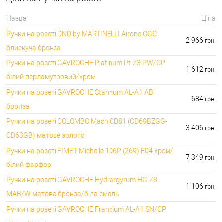
396000.00 грн.
🔑 самий дешевий: 1050.00 грн. самий дорогий:
🔐Домофони:
Назва
Ціна
11100.00 грн.
Ручки на розеті DND by MARTINELLI Aironе OGC
⭐Сигналізація AJAX:
🔑 самий дешевий: грн. самий дорогий: грн.
2 966
грн.
блискуча бронза
Ручки на розеті GAVROCHE Platinum Pt-Z3 PW/CP
1 612
грн.
білий перламутровий/хром
Ручки на розеті GAVROCHE Stannum AL-A1 AB
684
грн.
бронза
Ручки на розеті COLOMBO Mach CD81 (CD69BZGG-
3 406
грн.
CD63GB) матове золото
Ручки на розеті FIMET Michelle 106P (269) F04 хром/
7 349
грн.
білий фарфор
Ручки на розеті GAVROCHE Hydrargyrum HG-Z8
1 106
грн.
MAB/W матова бронза/біла емаль
Ручки на розеті GAVROCHE Francium AL-A1 SN/CP