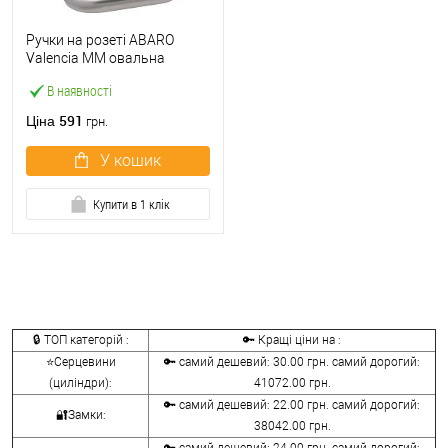
Ручки на розеті ABARO
Valencia MM овальна
розета нержавіюча сталь
В наявності
591
Ціна
грн.
У кошик
Купити в 1 клік
🔒 ТОП категорій :
🔑 Кращі ціни на :
⭐Серцевини
🔑 самий дешевий: 30.00 грн. самий дорогий:
(циліндри):
41072.00 грн.
🔑 самий дешевий: 22.00 грн. самий дорогий:
🔐Замки:
38042.00 грн.