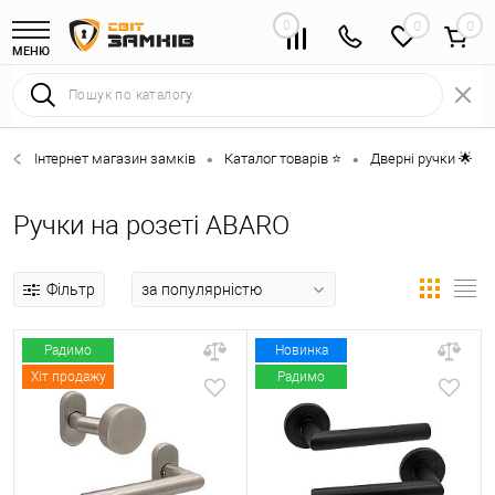
0
0
МЕНЮ
Інтернет магазин замків
Каталог товарів ⭐
Дверні ручки 🌟
•
•
•
Ручки на розеті ABARO
Фільтр
Радимо
Новинка
Хіт продажу
Радимо