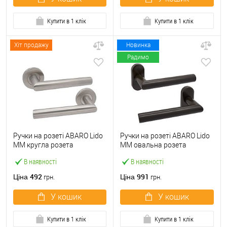
Купити в 1 клік
Купити в 1 клік
Хіт продажу
Новинка
Радимо
Ручки на розеті ABARO Lido
Ручки на розеті ABARO Lido
MM кругла розета
MM овальна розета
нержавіюча сталь
коричневий
В наявності
В наявності
492
991
Ціна
Ціна
грн.
грн.
У кошик
У кошик
Купити в 1 клік
Купити в 1 клік