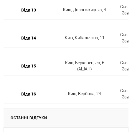
Сьогод
Відд 13
Київ, Дорогожицька, 4
Завтр
Сьогод
Відд 14
Київ, Кибальчича, 11
Завтр
Київ, Берковецька, 6
Сьогод
Відд 15
(АШАН)
Завтр
Сьогод
Відд 16
Київ, Вербова, 24
Завтр
ОСТАННІ ВІДГУКИ