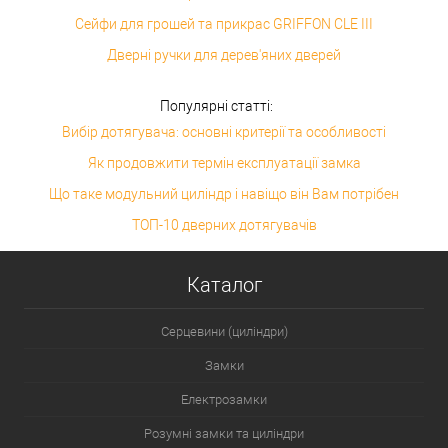
Сейфи для грошей та прикрас GRIFFON CLE III
Дверні ручки для дерев'яних дверей
Популярні статті:
Вибір дотягувача: основні критерії та особливості
Як продовжити термін експлуатації замка
Що таке модульний циліндр і навіщо він Вам потрібен
ТОП-10 дверних дотягувачів
Каталог
Серцевини (циліндри)
Замки
Електрозамки
Розумні замки та циліндри