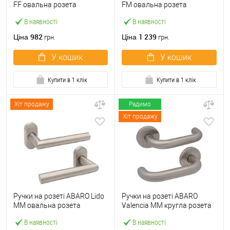
FF овальна розета
FM овальна розета
фіксована-фіксована
фіксована-натискна чорний
В наявності
В наявності
нержавіюча сталь
982
1 239
Ціна
Ціна
грн.
грн.
У кошик
У кошик
Купити в 1 клік
Купити в 1 клік
Хіт продажу
Радимо
Хіт продажу
Ручки на розеті ABARO Lido
Ручки на розеті ABARO
MM овальна розета
Valencia MM кругла розета
нержавіюча сталь
нержавіюча сталь
В наявності
В наявності