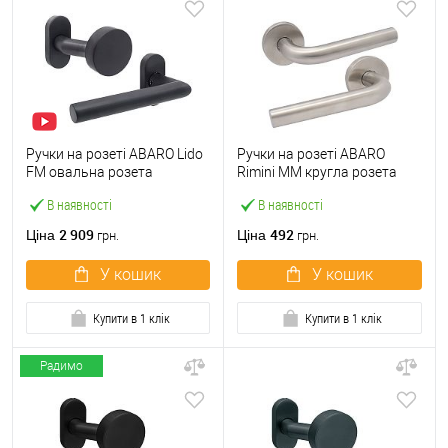
Ручки на розеті ABARO Lido
Ручки на розеті ABARO
FM овальна розета
Rimini MM кругла розета
фіксована-натискна темний
нержавіюча сталь
В наявності
В наявності
графіт PVD
2 909
492
Ціна
Ціна
грн.
грн.
У кошик
У кошик
Купити в 1 клік
Купити в 1 клік
Радимо