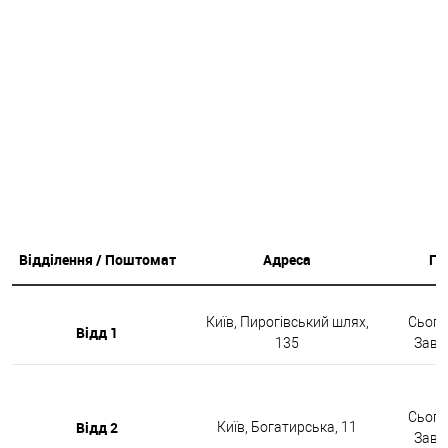
Відділення / Поштомат
Адреса
Гр
Київ, Пирогівський шлях,
Сьогод
Відд 1
135
Завтр
Сьогод
Відд 2
Київ, Богатирська, 11
Завтр