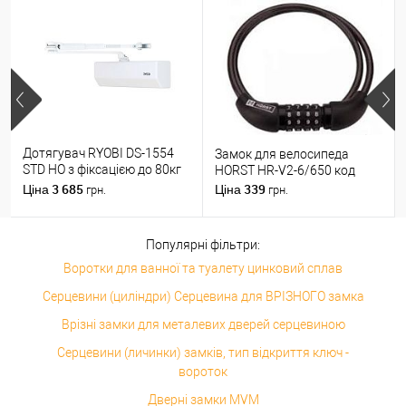
Дотягувач RYOBI DS-1554
Замок для велосипеда
STD HO з фіксацією до 80кг
HORST HR-V2-6/650 код
Білий
3 685
339
Ціна
Ціна
грн.
грн.
Популярні фільтри:
Воротки для ванної та туалету цинковий сплав
Серцевини (циліндри) Серцевина для ВРІЗНОГО замка
Врізні замки для металевих дверей серцевиною
Серцевини (личинки) замків, тип відкриття ключ -
вороток
Дверні замки MVM