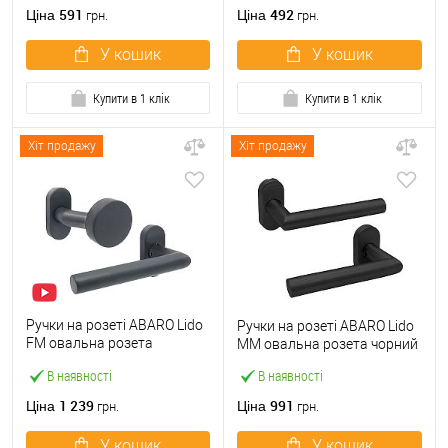
591
492
Ціна
Ціна
грн.
грн.
У кошик
У кошик
Купити в 1 клік
Купити в 1 клік
Хіт продажу
Хіт продажу
Ручки на розеті ABARO Lido
Ручки на розеті ABARO Lido
FM овальна розета
MM овальна розета чорний
фіксована-натискна
В наявності
В наявності
антрацит
1 239
991
Ціна
Ціна
грн.
грн.
У кошик
У кошик