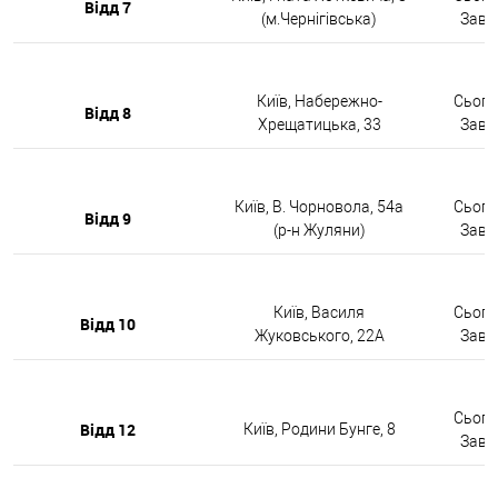
Відд 7
(м.Чернігівська)
Завтр
Київ, Набережно-
Сьогод
Відд 8
Хрещатицька, 33
Завтр
Київ, В. Чорновола, 54а
Сьогод
Відд 9
(р-н Жуляни)
Завтр
Київ, Василя
Сьогод
Відд 10
Жуковського, 22А
Завтр
Сьогод
Відд 12
Київ, Родини Бунге, 8
Завтр