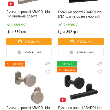
Ручки на розеті ABARO Lido
Ручки на розеті ABARO Lido
FM овальна розета
MM кругла розета чорний
фіксована-натискна
В наявності
В наявності
нержавіюча сталь
839
892
Ціна
Ціна
грн.
грн.
У кошик
У кошик
Купити в 1 клік
Купити в 1 клік
Хіт продажу
Радимо
Хіт продажу
Ручки на розеті ABARO Lido
Ручки на розеті ABARO Lido