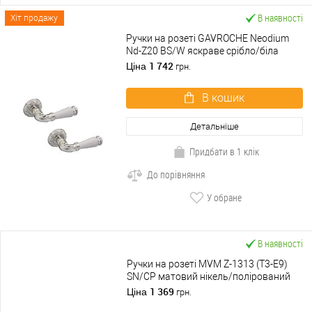
В наявності
Хіт продажу
Ручки на розеті GAVROCHE Neodium
Nd-Z20 BS/W яскраве срібло/біла
емаль
1 742
Ціна
грн.
В кошик
Детальніше
Придбати в 1 клік
До порівняння
У обране
В наявності
Ручки на розеті MVM Z-1313 (T3-E9)
SN/CP матовий нікель/полірований
хром
1 369
Ціна
грн.