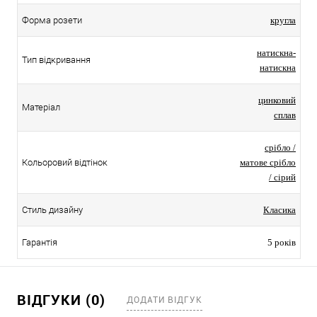
Форма розети
кругла
натискна-
Тип відкривання
натискна
цинковий
Матеріал
сплав
срібло /
Кольоровий відтінок
матове срібло
/ сірий
Стиль дизайну
Класика
Гарантія
5 років
ВІДГУКИ (0)
ДОДАТИ ВІДГУК