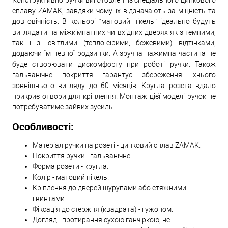
Конструктивно ручки виготовлені із спеціального цинкового
сплаву ZAMAK, завдяки чому їх відзначають за міцність та
довговічність. В кольорі “матовий нікель” ідеально будуть
виглядати на міжкімнатних чи вхідних дверях як з темними,
так і зі світлими (тепло-сірими, бежевими) відтінками,
додаючи їм певної родзинки. А зручна нажимна частина не
буде створювати дискомфорту при роботі ручки. Також
гальванічне покриття гарантує збереження їхнього
зовнішнього вигляду до 60 місяців. Кругла розета вдало
прикриє отвори для кріплення. Монтаж цієї моделі ручок не
потребуватиме зайвих зусиль.
Особливості:
Матеріал ручки на розеті - цинковий сплав ZAMAK.
Покриття ручки - гальванічне.
Форма розети - кругла.
Колір - матовий нікель.
Кріплення до дверей шурупами або стяжними
гвинтами.
Фіксація до стержня (квадрата) - гужоном.
Догляд - протирання сухою ганчіркою, не