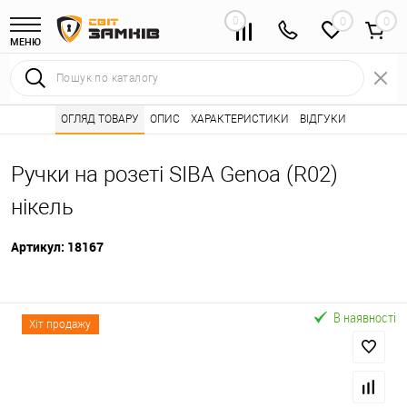
0
0
МЕНЮ
Інтернет магазин замків
ОГЛЯД ТОВАРУ
ОПИС
Каталог товарів ⭐
ХАРАКТЕРИСТИКИ
ВІДГУКИ
Дверні ручки 🌟
•
•
•
Ручки на розеті SIBA Genoa (R02)
нікель
Артикул:
18167
В наявності
Хіт продажу