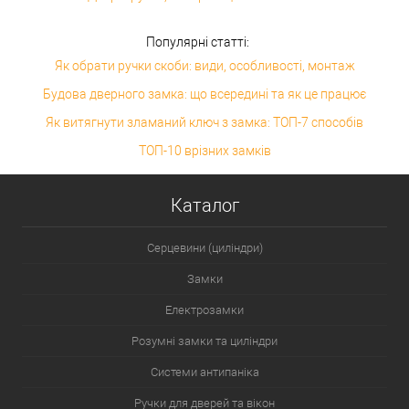
Популярні статті:
Як обрати ручки скоби: види, особливості, монтаж
Будова дверного замка: що всередині та як це працює
Як витягнути зламаний ключ з замка: ТОП-7 способів
ТОП-10 врізних замків
Каталог
Серцевини (циліндри)
Замки
Електрозамки
Розумні замки та циліндри
Системи антипаніка
Ручки для дверей та вікон