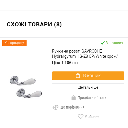
СХОЖІ ТОВАРИ (8)
В наявності
Хіт продажу
Ручки на розеті GAVROCHE
Hydrargyrum HG-Z8 CP/White хром/
біла емаль
1 106
Ціна
грн.
В кошик
Детальніше
Придбати в 1 клік
До порівняння
У обране