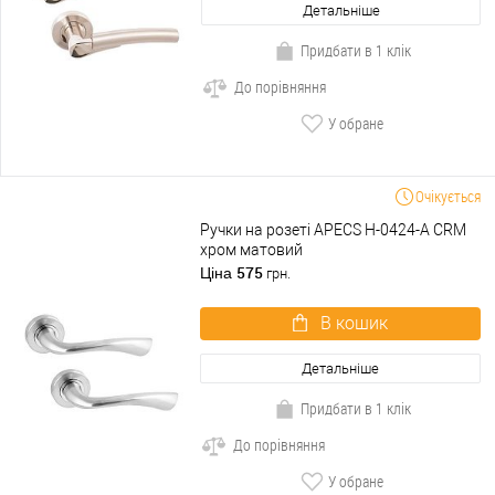
Детальніше
Придбати в 1 клік
До порівняння
У обране
Очікується
Ручки на розеті APECS H-0424-A CRM
хром матовий
575
Ціна
грн.
В кошик
Детальніше
Придбати в 1 клік
До порівняння
У обране