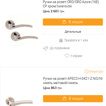
Ручки на розеті ORO/ORO Azore (16E)
CP хром/swarovski
2 601
Ціна
грн.
В кошик
Детальніше
Придбати в 1 клік
До порівняння
У обране
Очікується
Ручки на розеті APECS H-0421-Z NIS/NI
нікель матовий/нікель
863
Ціна
грн.
В кошик