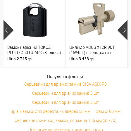
Замок навісний TOKOZ
Циліндр ABUS X12R 90T
PLUTO G50 GUARD (3 ключа)
(45*45T) нікель_сатин
2 745
3 433
Ціна
Ціна
грн.
грн.
Популярні фільтри:
Серцевини для врізних замків CISA ASIX P8
Серцевини для врізних замків 5 шт
Серцевини для врізних замків 5 шт
Врізні замки для дерев'яних дверей 50 мм
Замки 90 мм
Серцевини (личинки) замків, довжина 105 мм (35x70)
Дверні ручки, матеріал цинковий сплав