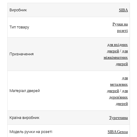
Виробник
SIBA
Ручки на
Тип товару
розеті
для вхідних
дверей
/
для
Призначення
міжкімнатних
дверей
для
металевих
Матеріал дверей
дверей
/
для
дерев'яних
дверей
Країна виробник
Туреччина
Модель ручки на розеті
SIBA Genoa