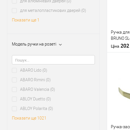
для алюмінієвих дверей
(0)
У о
для металопластикових дверей
(0)
Показати ще 1
Виробник
Тип товару
Ручка для
BRUNO SL-
Матеріал д
Модель ручки на розеті
латунь
20
Країна вир
Ціна
Тип відкри
ABARO Lido
(0)
ABARO Rimini
(0)
Купити
ABARO Valencia
(0)
ABLOY Duetto
(0)
У о
ABLOY Polarita
(0)
Виробник
Показати ще 1021
Ручка-за