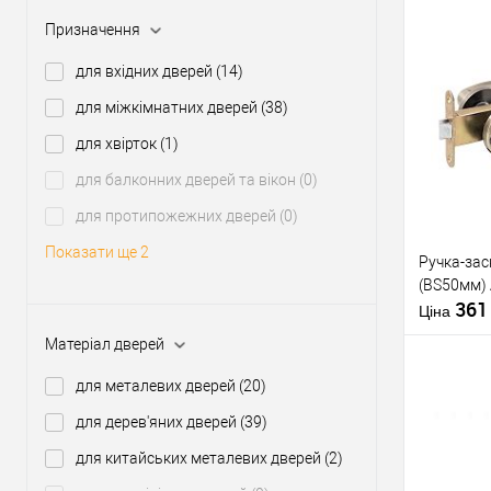
Міжосьова
відстань
Призначення
для вхідних дверей
(14)
Купити
для міжкімнатних дверей
(38)
для хвірток
(1)
У о
для балконних дверей та вікон
(0)
для протипожежних дверей
(0)
Виробник
Показати ще 2
Ручка-зас
(BS50мм) 
Тип товару
36
Країна вир
Ціна
Кольорови
Матеріал дверей
відтінок
Стиль диза
для металевих дверей
(20)
для дерев'яних дверей
(39)
Купити
для китайських металевих дверей
(2)