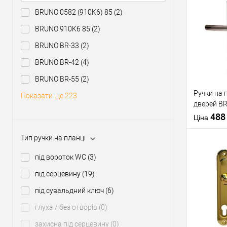
BRUNO 0582 (910K6) 85
(2)
Купити
BRUNO 910K6 85
(2)
BRUNO BR-33
(2)
У о
BRUNO BR-42
(4)
Виробник
BRUNO BR-55
(2)
Тип товару
Ручки на 
Показати ще 223
дверей B
нікель (лі
48
Матеріал д
Ціна
Країна вир
Тип ручки на планці
Міжосьова
відстань
під вороток WC
(3)
під серцевину
(19)
Купити
під сувальдний ключ
(6)
глуха / без отворів
(0)
У о
захисна під серцевину
(0)