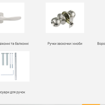
віконні та балконні
Ручки заскочки і кноби
Воро
есуари для ручок