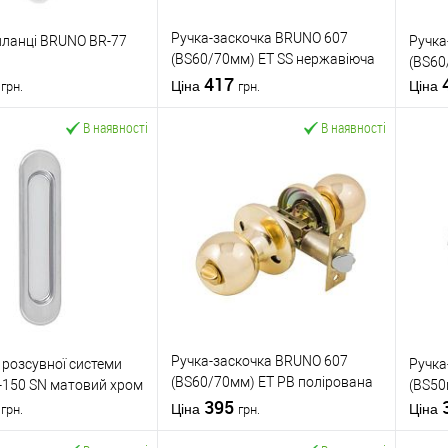
Ручка-заскочка BRUNO 607
планці BRUNO BR-77
Ручка
(BS60/70мм) ET SS нержавіюча
(BS60
2
сталь
417
Ціна
Ціна
грн.
грн.
В наявності
В наявності
У кошик
У кошик
 в 1 клік
До
Купити в 1 клік
До
К
порівняння
порівняння
бране
У обране
BRUNO
Виробник
BRUNO
Вироб
Ручки на планці
Тип товару
Ручка-заскочка
Тип то
Ручка-заскочка BRUNO 607
 розсувної системи
Ручка
для металевих
для дерев'яних
(BS60/70мм) ET PB полірована
-150 SN матовий хром
(BS50
дверей
/
для
Матеріал дверей
дверей
Матері
4
латунь
395
верей
дерев'яних дверей
Країна виробник
Китай
Країна
Ціна
Ціна
грн.
грн.
обник
Китай
фіксована-