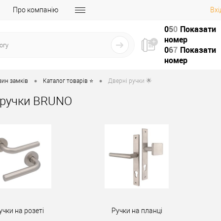
Про компанію
Вхі
0
5
0
Показати
номер
0
6
7
Показати
номер
•
•
зин замків
Каталог товарів ⭐
Дверні ручки 🌟
 ручки BRUNO
учки на розеті
Ручки на планці