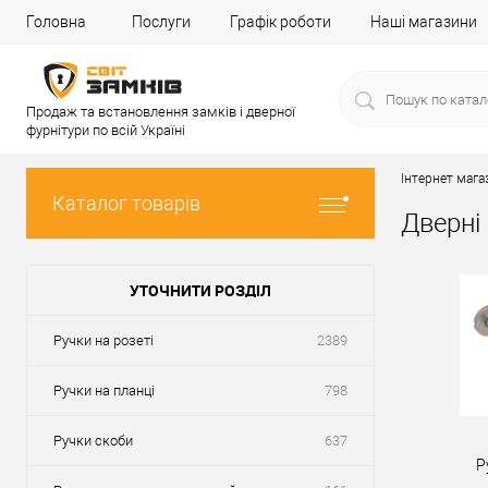
Головна
Послуги
Графік роботи
Наші магазини
Продаж та встановлення замків і дверної
фурнітури по всій Україні
Інтернет мага
Каталог товарів
Дверні
УТОЧНИТИ РОЗДІЛ
Ручки на розеті
2389
Ручки на планці
798
Ручки скоби
637
Р