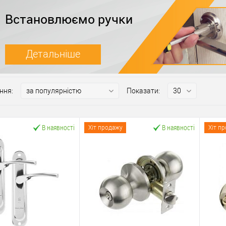
Встановлюємо ручки
Детальніше
ння:
Показати:
В наявності
В наявності
Хіт продажу
Хіт п