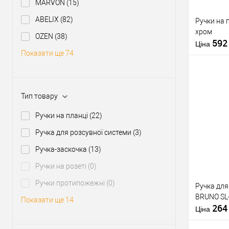
MARVON
(15)
ABELIX
(82)
Ручки на 
хром
OZEN
(38)
59
Ціна
Показати ще 74
Тип товару
Купити
Ручки на планці
(22)
Ручка для розсувної системи
(3)
У о
Ручка-заскочка
(13)
Виробник
Ручки на розеті
(0)
Тип товару
Ручки протипожежні
(0)
Ручка для
BRUNO SL
Показати ще 14
26
Матеріал д
Ціна
Країна вир