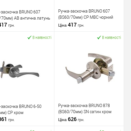
Ручка-заскочка BRUNO 607
-заскочка BRUNO 607
(BS60/70мм) CP MBC чорний
/70мм) AB антична латунь
417
матовий
417
Ціна
грн.
грн.
В наявності
В наявності
У кошик
У кошик
упити в 1 клік
До
Купити в 1 клік
До
порівняння
порівняння
У обране
У обране
ник
BRUNO
Виробник
BRUNO
вару
Ручка-заскочка
Тип товару
Ручка-заскочка
Ручка-заскочка BRUNO 878
-заскочка BRUNO 6-50
для дерев'яних
для дерев'яних
(BS60/70мм) SN сатин хром
мм) CP хром
ал дверей
дверей
Матеріал дверей
дверей
361
(нікель)
626
 виробник
Китай
Країна виробник
Китай
Ціна
грн.
грн.
фіксована-
фіксована-