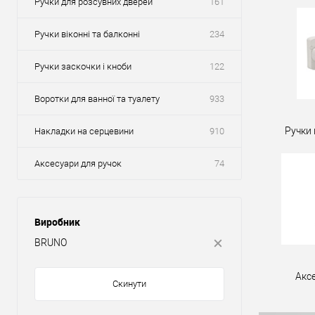
Ручки для розсувних дверей
161
Ручки віконні та балконні
234
Ручки заскочки і кноби
122
Воротки для ванної та туалету
933
Ручки 
Накладки на серцевини
910
Аксесуари для ручок
74
Виробник
BRUNO
Акс
Скинути