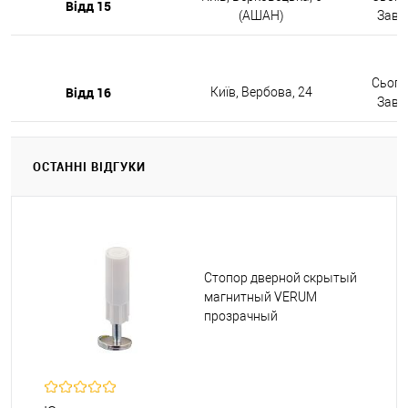
Відд 15
(АШАН)
Завтр
Сьогод
Відд 16
Київ, Вербова, 24
Завтр
ОСТАННІ ВІДГУКИ
Стопор дверной скрытый
магнитный VERUM
прозрачный