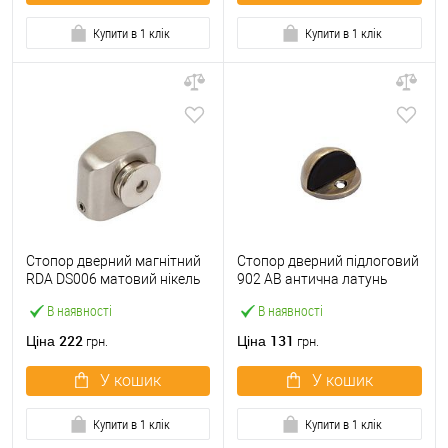
Купити в 1 клік
Купити в 1 клік
Стопор дверний магнітний
Стопор дверний підлоговий
RDA DS006 матовий нікель
902 AB антична латунь
В наявності
В наявності
222
131
Ціна
Ціна
грн.
грн.
У кошик
У кошик
Купити в 1 клік
Купити в 1 клік