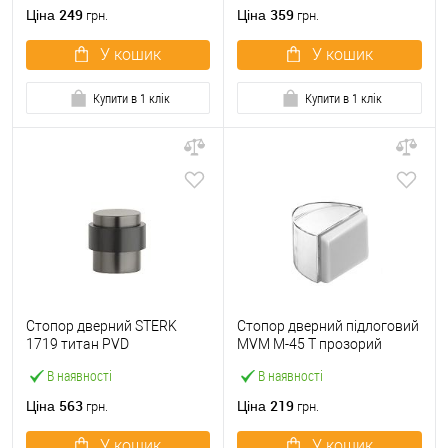
249
359
Ціна
Ціна
грн.
грн.
У кошик
У кошик
Купити в 1 клік
Купити в 1 клік
Стопор дверний STERK
Стопор дверний підлоговий
1719 титан PVD
MVM M-45 T прозорий
В наявності
В наявності
563
219
Ціна
Ціна
грн.
грн.
У кошик
У кошик