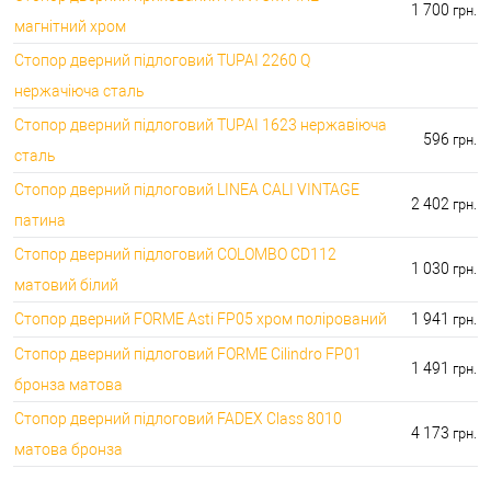
1 700
грн.
магнітний хром
Стопор дверний підлоговий TUPAI 2260 Q
нержачіюча сталь
Стопор дверний підлоговий TUPAI 1623 нержавіюча
596
грн.
сталь
Стопор дверний підлоговий LINEA CALI VINTAGE
2 402
грн.
патина
Стопор дверний підлоговий COLOMBO CD112
1 030
грн.
матовий білий
Стопор дверний FORME Asti FP05 хром полірований
1 941
грн.
Стопор дверний підлоговий FORME Cilindro FP01
1 491
грн.
бронза матова
Стопор дверний підлоговий FADEX Class 8010
4 173
грн.
матова бронза