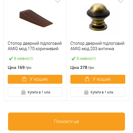
Стопор дверний підлоговий
Стопор дверний підлоговий
AMIG мод.170 коричневий
AMIG мод.203 антична
(2 шт)
бронза
В наявності
В наявності
169
278
Ціна
Ціна
грн.
грн.
У кошик
У кошик
Купити в 1 клік
Купити в 1 клік
Показати ще