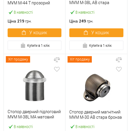
MVM M-38L AB стара
MVM M-44 T прозорий
бронза
В наявності
В наявності
219
249
Ціна
Ціна
грн.
грн.
У кошик
У кошик
Купити в 1 клік
Купити в 1 клік
Хіт продажу
Хіт продажу
Стопор дверний підлоговий
Стопор дверний магнітний
MVM M-38L MA матовий
MVM M-30 AB стара бронза
антрацит
В наявності
В наявності