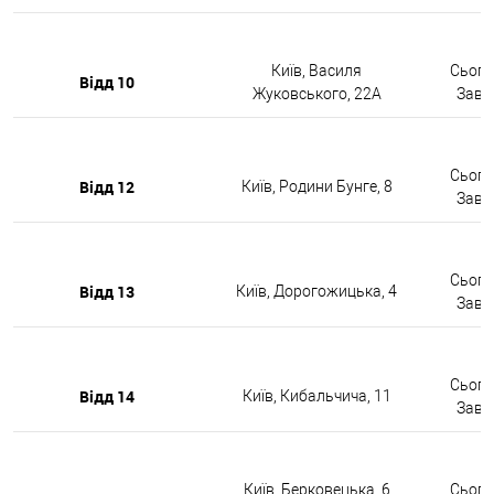
Київ, Василя
Сьогод
Відд 10
Жуковського, 22А
Завтр
Сьогод
Відд 12
Київ, Родини Бунге, 8
Завтр
Сьогод
Відд 13
Київ, Дорогожицька, 4
Завтр
Сьогод
Відд 14
Київ, Кибальчича, 11
Завтр
Київ, Берковецька, 6
Сьогод