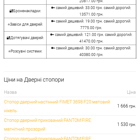
20817.00 грн.
🔑 самий дешевий: 33.00 грн. самий дорогий:
🔐Броненакладки:
13571.00 грн.
🔑 самий дешевий: 19.00 грн. самий дорогий:
⭐Завіси для дверей:
7775.00 грн.
🔑 самий дешевий: 121.00 грн. самий дорогий:
🔐Дотягувачі дверей:
41470.00 грн.
🔑 самий дешевий: 30.00 грн. самий дорогий:
⭐Розсувні системи:
40380.00 грн.
🔑 самий дешевий: 15.00 грн. самий дорогий:
🔐Аксесуари:
8645.00 грн.
🔑 самий дешевий: 780.00 грн. самий дорогий:
⭐Сейфи:
Ціни на Дверні стопори
396000.00 грн.
🔑 самий дешевий: 1050.00 грн. самий дорогий:
🔐Домофони:
Назва
Ціна
11100.00 грн.
Стопор дверний настінний FIMET 3698 F20 матовий
⭐Сигналізація AJAX:
🔑 самий дешевий: грн. самий дорогий: грн.
1 666
грн.
нікель
Стопор дверний прихований FANTOM FIRE
1 530
грн.
магнітний прозорий
Стопор дверний прихований FANTOM FIRE