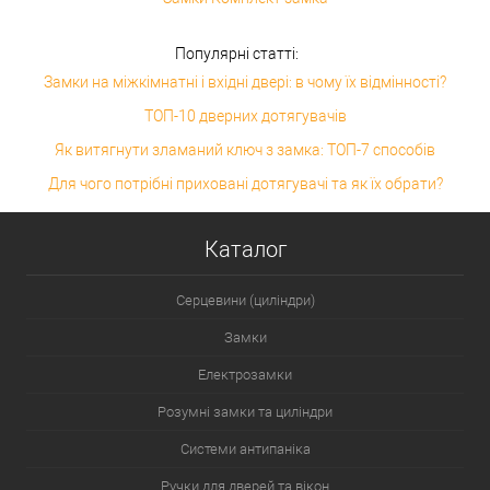
Популярні статті:
Замки на міжкімнатні і вхідні двері: в чому їх відмінності?
ТОП-10 дверних дотягувачів
Як витягнути зламаний ключ з замка: ТОП-7 способів
Для чого потрібні приховані дотягувачі та як їх обрати?
Каталог
Серцевини (циліндри)
Замки
Електрозамки
Розумні замки та циліндри
Системи антипаніка
Ручки для дверей та вікон