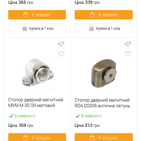
265
339
Ціна
Ціна
грн.
грн.
У кошик
У кошик
Купити в 1 клік
Купити в 1 клік
Стопор дверний магнітний
Стопор дверний магнітний
MVM M-30 SN матовий
RDA DS006 антична латунь
нікель
В наявності
В наявності
359
212
Ціна
Ціна
грн.
грн.
У кошик
У кошик