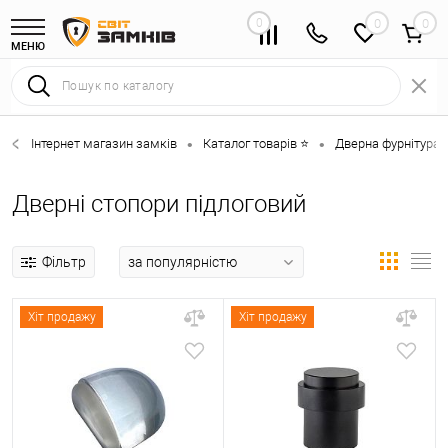
0
0
МЕНЮ
Інтернет магазин замків
Каталог товарів ⭐
Дверна фурнітура 
•
•
Дверні стопори підлоговий
Фільтр
Хіт продажу
Хіт продажу