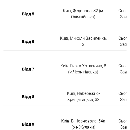
Київ, Федорова, 32 (м.
Сьогод
Відд 5
Олімпійська)
Завтр
Київ, Миколи Василенка,
Сьогод
Відд 6
2
Завтр
Київ, Гната Хоткевича, 8
Сьогод
Відд 7
(м.Чернігівська)
Завтр
Київ, Набережно-
Сьогод
Відд 8
Хрещатицька, 33
Завтр
Київ, В. Чорновола, 54а
Сьогод
Відд 9
(р-н Жуляни)
Завтр