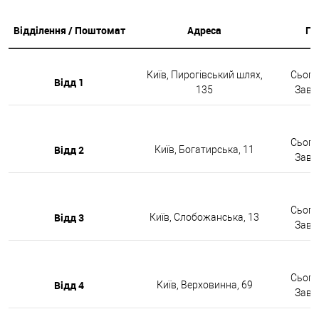
Відділення / Поштомат
Адреса
Гр
Київ, Пирогівський шлях,
Сьогод
Відд 1
135
Завтр
Сьогод
Відд 2
Київ, Богатирська, 11
Завтр
Сьогод
Відд 3
Київ, Слобожанська, 13
Завтр
Сьогод
Відд 4
Київ, Верховинна, 69
Завтр