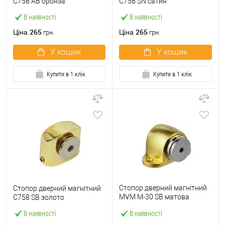
C758 AB бронза
C758 SN сатин
В наявності
В наявності
265
265
Ціна
Ціна
грн.
грн.
У кошик
У кошик
Купити в 1 клік
Купити в 1 клік
Стопор дверний магнітний
Стопор дверний магнітний
MVM M-30 SB матова
C758 SВ золото
латунь
В наявності
В наявності