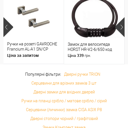
Ручки на розеті GAVROCHE
Замок для велосипеда
Francium AL-A1 SN/CP
HORST HR-V2-6/650 код
нікель/хром
Ціна за запитом
339
Ціна
грн.
Популярні фільтри:
Дверні ручки TRION
Серцевини для врізних замків 3 шт
Дверні замки для вхідних дверей
Ручки на планці срібло / матове срібло / сірий
Серцевини (личинки) замка CISA ASIX P8
Дверні стопори чорний / графітовий
Замки Комплект замка