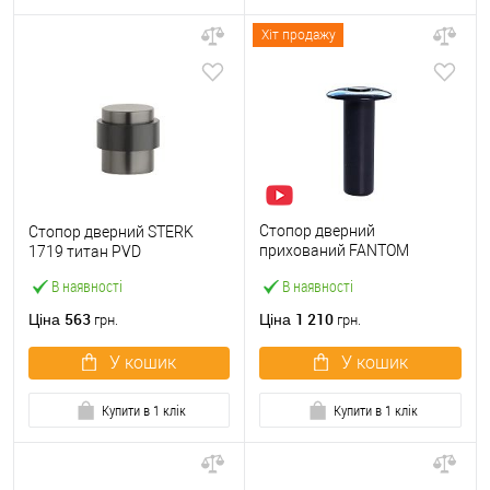
Хіт продажу
Стопор дверний
Стопор дверний STERK
прихований FANTOM
1719 титан PVD
PREMIUM магнітний чорний
В наявності
В наявності
563
1 210
Ціна
Ціна
грн.
грн.
У кошик
У кошик
Купити в 1 клік
Купити в 1 клік