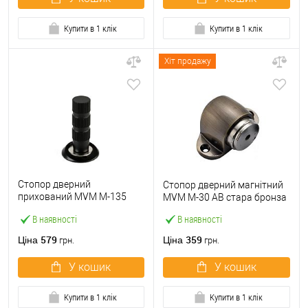
Купити в 1 клік
Купити в 1 клік
Хіт продажу
Стопор дверний
Стопор дверний магнітний
прихований MVM M-135
MVM M-30 AB стара бронза
магнітний Black чорний
В наявності
В наявності
579
359
Ціна
Ціна
грн.
грн.
У кошик
У кошик
Купити в 1 клік
Купити в 1 клік