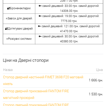
20817.00 грн.
🔑 самий дешевий: 33.00 грн. самий дорогий:
🔐Броненакладки:
14306.00 грн.
🔑 самий дешевий: 19.00 грн. самий дорогий:
⭐Завіси для дверей:
7775.00 грн.
🔑 самий дешевий: 121.00 грн. самий дорогий:
🔐Дотягувачі дверей:
41470.00 грн.
🔑 самий дешевий: 30.00 грн. самий дорогий:
⭐Розсувні системи:
40380.00 грн.
🔑 самий дешевий: 15.00 грн. самий дорогий:
🔐Аксесуари:
8645.00 грн.
🔑 самий дешевий: 780.00 грн. самий дорогий:
⭐Сейфи:
Ціни на Дверні стопори
396000.00 грн.
🔑 самий дешевий: 1050.00 грн. самий дорогий:
🔐Домофони:
Назва
Ціна
11100.00 грн.
Стопор дверний настінний FIMET 3698 F20 матовий
⭐Сигналізація AJAX:
🔑 самий дешевий: грн. самий дорогий: грн.
1 666
грн.
нікель
Стопор дверний прихований FANTOM FIRE
1 530
грн.
магнітний прозорий
Стопор дверний прихований FANTOM FIRE