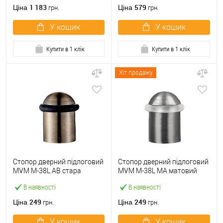
1 183
579
Ціна
Ціна
грн.
грн.
У кошик
У кошик
Купити в 1 клік
Купити в 1 клік
Хіт продажу
Стопор дверний підлоговий
Стопор дверний підлоговий
MVM M-38L AB стара
MVM M-38L MA матовий
бронза
антрацит
В наявності
В наявності
249
249
Ціна
Ціна
грн.
грн.
У кошик
У кошик