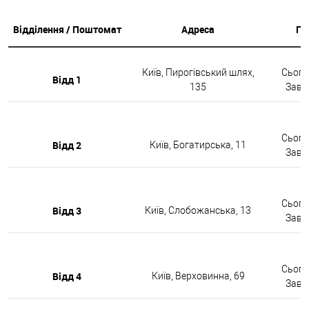
Відділення / Поштомат
Адреса
Гр
Київ, Пирогівський шлях,
Сьогод
Відд 1
135
Завтр
Сьогод
Відд 2
Київ, Богатирська, 11
Завтр
Сьогод
Відд 3
Київ, Слобожанська, 13
Завтр
Сьогод
Відд 4
Київ, Верховинна, 69
Завтр