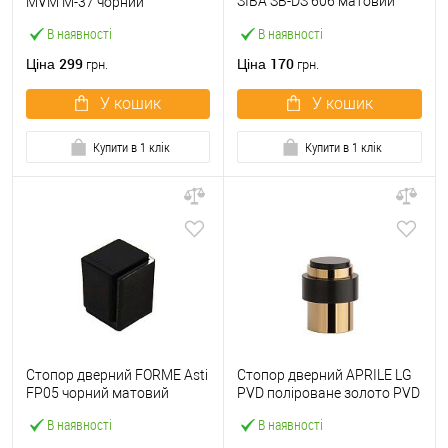
SIBA SB-DS 606 матовий
MVM M-37 чорний
нікель
В наявності
В наявності
299
170
Ціна
Ціна
грн.
грн.
У кошик
У кошик
Купити в 1 клік
Купити в 1 клік
Стопор дверний FORME Asti
Стопор дверний APRILE LG
FP05 чорний матовий
PVD поліроване золото PVD
В наявності
В наявності