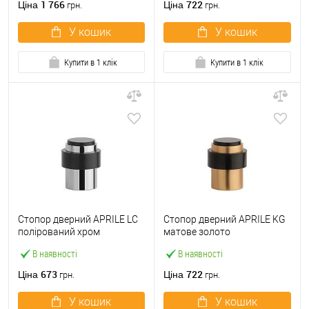
1 766
722
Ціна
Ціна
грн.
грн.
У кошик
У кошик
Купити в 1 клік
Купити в 1 клік
Стопор дверний APRILE LC
Стопор дверний APRILE KG
полірований хром
матове золото
В наявності
В наявності
673
722
Ціна
Ціна
грн.
грн.
У кошик
У кошик