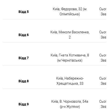
Київ, Федорова, 32 (м.
Сьогод
Відд 5
Олімпійська)
Завтр
Київ, Миколи Василенка,
Сьогод
Відд 6
2
Завтр
Київ, Гната Хоткевича, 8
Сьогод
Відд 7
(м.Чернігівська)
Завтр
Київ, Набережно-
Сьогод
Відд 8
Хрещатицька, 33
Завтр
Київ, В. Чорновола, 54а
Сьогод
Відд 9
(р-н Жуляни)
Завтр