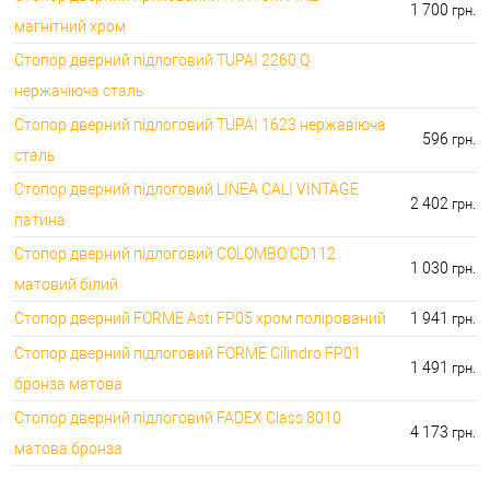
1 700
грн.
магнітний хром
Стопор дверний підлоговий TUPAI 2260 Q
нержачіюча сталь
Стопор дверний підлоговий TUPAI 1623 нержавіюча
596
грн.
сталь
Стопор дверний підлоговий LINEA CALI VINTAGE
2 402
грн.
патина
Стопор дверний підлоговий COLOMBO CD112
1 030
грн.
матовий білий
Стопор дверний FORME Asti FP05 хром полірований
1 941
грн.
Стопор дверний підлоговий FORME Cilindro FP01
1 491
грн.
бронза матова
Стопор дверний підлоговий FADEX Class 8010
4 173
грн.
матова бронза