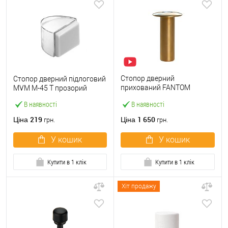
Стопор дверний
Стопор дверний підлоговий
прихований FANTOM
MVM M-45 T прозорий
PREMIUM магнітний латунь
В наявності
В наявності
219
1 650
Ціна
Ціна
грн.
грн.
У кошик
У кошик
Купити в 1 клік
Купити в 1 клік
Хіт продажу