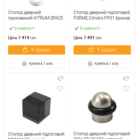
Стопор дверний
Стопор дверний підлоговий
прихований VITRUM SPACE
FORME Cilindro FP01 бронза
магнітний Modello2 білий
матова
В наявності
В наявності
матовий
1 414
1 491
Ціна
Ціна
грн.
грн.
У кошик
У кошик
Купити в 1 клік
Купити в 1 клік
Стопор дверний підлоговий
Стопор дверний підлоговий