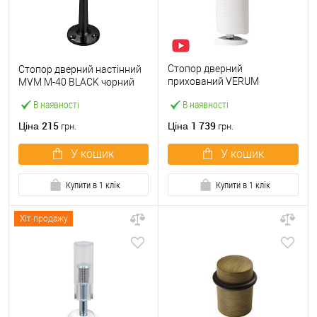
Стопор дверний
Стопор дверний настінний
прихований VERUM
MVM M-40 BLACK чорний
Stoppino X магнітний білий
В наявності
В наявності
215
1 739
Ціна
Ціна
грн.
грн.
У кошик
У кошик
Купити в 1 клік
Купити в 1 клік
Хіт продажу