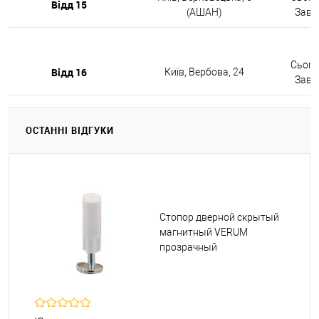
Відд 15
(АШАН)
Завтр
Сьогод
Відд 16
Київ, Вербова, 24
Завтр
ОСТАННІ ВІДГУКИ
Стопор дверной скрытый
магнитный VERUM
прозрачный