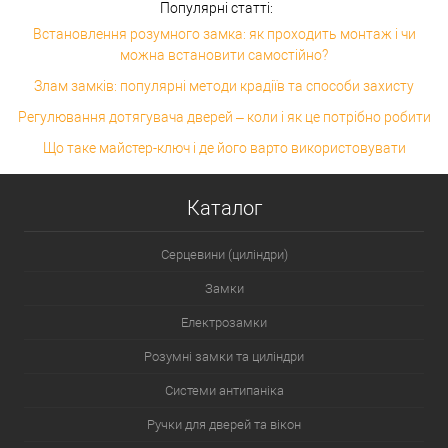
Популярні статті:
Встановлення розумного замка: як проходить монтаж і чи
можна встановити самостійно?
Злам замків: популярні методи крадіїв та способи захисту
Регулювання дотягувача дверей – коли і як це потрібно робити
Що таке майстер-ключ і де його варто використовувати
Каталог
Серцевини (циліндри)
Замки
Електрозамки
Розумні замки та циліндри
Системи антипаніка
Ручки для дверей та вікон