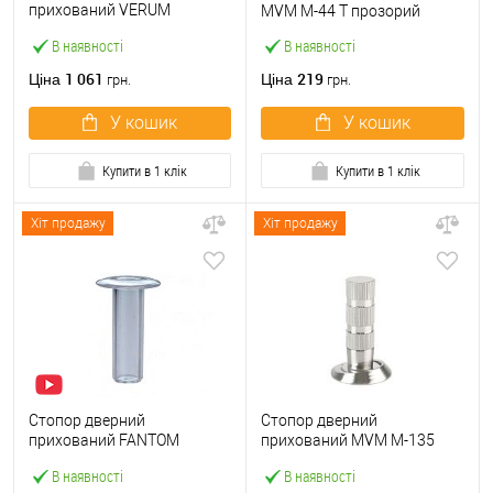
прихований VERUM
MVM M-44 T прозорий
магнітний
В наявності
В наявності
1 061
219
Ціна
Ціна
грн.
грн.
У кошик
У кошик
Купити в 1 клік
Купити в 1 клік
Хіт продажу
Хіт продажу
Стопор дверний
Стопор дверний
прихований FANTOM
прихований MVM M-135
PREMIUM магнітний
магнітний SN матовий
В наявності
В наявності
прозорий
нікель