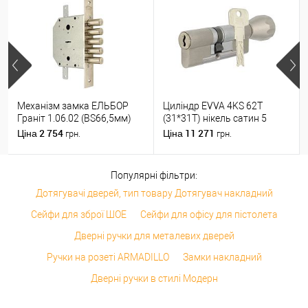
Механізм замка ЕЛЬБОР
Циліндр EVVA 4KS 62T
Граніт 1.06.02 (BS66,5мм)
(31*31T) нікель сатин 5
(н)
ключів
2 754
11 271
Ціна
Ціна
грн.
грн.
Популярні фільтри:
Дотягувачі дверей, тип товару Дотягувач накладний
Сейфи для зброї ШОЕ
Сейфи для офісу для пістолета
Дверні ручки для металевих дверей
Ручки на розеті ARMADILLO
Замки накладний
Дверні ручки в стилі Модерн