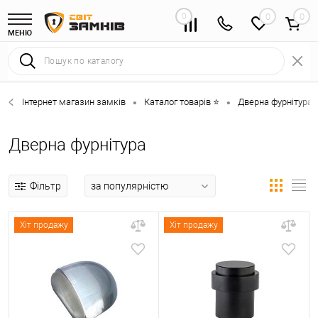
0
0
МЕНЮ
Інтернет магазин замків
Каталог товарів ⭐
Дверна фурнітура 
•
•
Дверна фурнітура
Фільтр
Хіт продажу
Хіт продажу