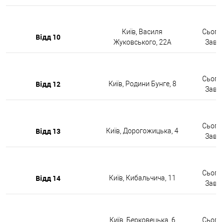
Київ, Василя
Сьогод
Відд 10
Жуковського, 22А
Завтр
Сьогод
Відд 12
Київ, Родини Бунге, 8
Завтр
Сьогод
Відд 13
Київ, Дорогожицька, 4
Завтр
Сьогод
Відд 14
Київ, Кибальчича, 11
Завтр
Київ, Берковецька, 6
Сьогод