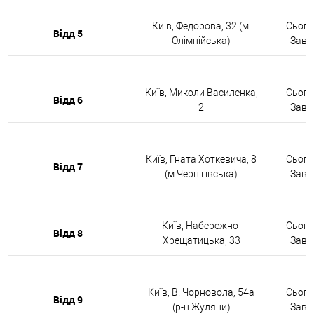
Київ, Федорова, 32 (м.
Сьогод
Відд 5
Олімпійська)
Завтр
Київ, Миколи Василенка,
Сьогод
Відд 6
2
Завтр
Київ, Гната Хоткевича, 8
Сьогод
Відд 7
(м.Чернігівська)
Завтр
Київ, Набережно-
Сьогод
Відд 8
Хрещатицька, 33
Завтр
Київ, В. Чорновола, 54а
Сьогод
Відд 9
(р-н Жуляни)
Завтр