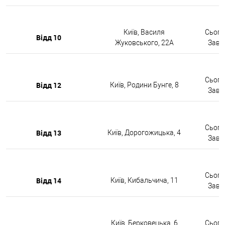
Київ, Василя
Сьогод
Відд 10
Жуковського, 22А
Завтр
Сьогод
Відд 12
Київ, Родини Бунге, 8
Завтр
Сьогод
Відд 13
Київ, Дорогожицька, 4
Завтр
Сьогод
Відд 14
Київ, Кибальчича, 11
Завтр
Київ, Берковецька, 6
Сьогод