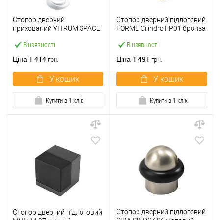
Стопор дверний
Стопор дверний підлоговий
прихований VITRUM SPACE
FORME Cilindro FP01 бронза
магнітний Modello2 білий
матова
В наявності
В наявності
матовий
1 414
1 491
Ціна
Ціна
грн.
грн.
У кошик
У кошик
Купити в 1 клік
Купити в 1 клік
Стопор дверний підлоговий
Стопор дверний підлоговий