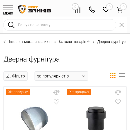
0
0
МЕНЮ
Інтернет магазин замків
Каталог товарів ⭐
Дверна фурнітура 
•
•
Дверна фурнітура
Фільтр
Хіт продажу
Хіт продажу