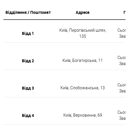
Відділення / Поштомат
Адреса
Гр
Київ, Пирогівський шлях,
Сьогод
Відд 1
135
Завтр
Сьогод
Відд 2
Київ, Богатирська, 11
Завтр
Сьогод
Відд 3
Київ, Слобожанська, 13
Завтр
Сьогод
Відд 4
Київ, Верховинна, 69
Завтр