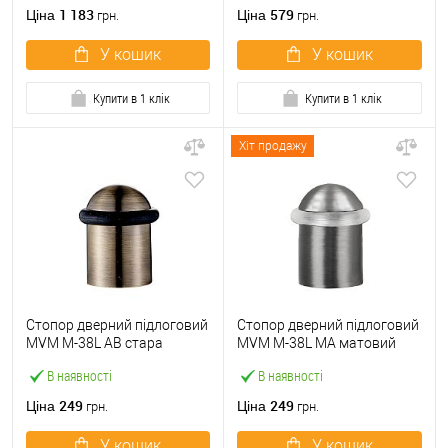
1 183
579
Ціна
Ціна
грн.
грн.
У кошик
У кошик
Купити в 1 клік
Купити в 1 клік
Хіт продажу
Стопор дверний підлоговий
Стопор дверний підлоговий
MVM M-38L AB стара
MVM M-38L MA матовий
бронза
антрацит
В наявності
В наявності
249
249
Ціна
Ціна
грн.
грн.
У кошик
У кошик