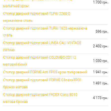
1 700
грн.
магнітний хром
Стопор дверний підлоговий TUPAI 2260 Q
нержачіюча сталь
Стопор дверний підлоговий TUPAI 1623 нержавіюча
596
грн.
сталь
Стопор дверний підлоговий LINEA CALI VINTAGE
2 402
грн.
патина
Стопор дверний підлоговий COLOMBO CD112
1 030
грн.
матовий білий
Стопор дверний FORME Asti FP05 хром полірований
1 941
грн.
Стопор дверний підлоговий FORME Cilindro FP01
1 491
грн.
бронза матова
Стопор дверний підлоговий FADEX Class 8010
4 173
грн.
матова бронза