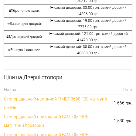
20817.00 грн.
🔑 самий дешевий: 33.00 грн. самий дорогий:
🔐Броненакладки:
14306.00 грн.
🔑 самий дешевий: 19.00 грн. самий дорогий:
⭐Завіси для дверей:
7775.00 грн.
🔑 самий дешевий: 121.00 грн. самий дорогий:
🔐Дотягувачі дверей:
41470.00 грн.
🔑 самий дешевий: 30.00 грн. самий дорогий:
⭐Розсувні системи:
40380.00 грн.
🔑 самий дешевий: 15.00 грн. самий дорогий:
🔐Аксесуари:
8645.00 грн.
🔑 самий дешевий: 780.00 грн. самий дорогий:
⭐Сейфи:
Ціни на Дверні стопори
396000.00 грн.
🔑 самий дешевий: 1050.00 грн. самий дорогий:
🔐Домофони:
Назва
Ціна
11100.00 грн.
Стопор дверний настінний FIMET 3698 F20 матовий
⭐Сигналізація AJAX:
🔑 самий дешевий: грн. самий дорогий: грн.
1 666
грн.
нікель
Стопор дверний прихований FANTOM FIRE
1 530
грн.
магнітний прозорий
Стопор дверний прихований FANTOM FIRE