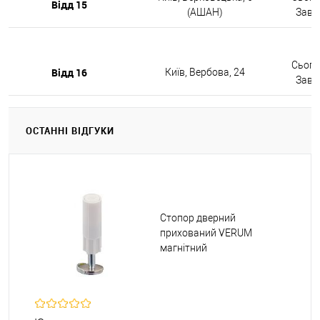
Відд 15
(АШАН)
Завтр
Сьогод
Відд 16
Київ, Вербова, 24
Завтр
ОСТАННІ ВІДГУКИ
Стопор дверний
прихований VERUM
магнітний