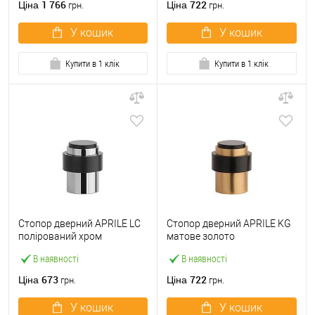
1 766
722
Ціна
Ціна
грн.
грн.
У кошик
У кошик
Купити в 1 клік
Купити в 1 клік
Стопор дверний APRILE LC
Стопор дверний APRILE KG
полірований хром
матове золото
В наявності
В наявності
673
722
Ціна
Ціна
грн.
грн.
У кошик
У кошик