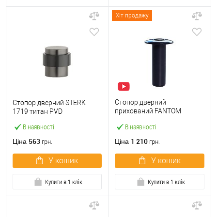
Хіт продажу
Стопор дверний
Стопор дверний STERK
прихований FANTOM
1719 титан PVD
PREMIUM магнітний чорний
В наявності
В наявності
563
1 210
Ціна
Ціна
грн.
грн.
У кошик
У кошик
Купити в 1 клік
Купити в 1 клік