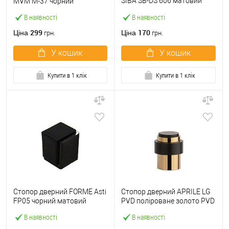
SIBA SB-DS 606 матовий
MVM M-37 чорний
нікель
В наявності
В наявності
299
170
Ціна
Ціна
грн.
грн.
У кошик
У кошик
Купити в 1 клік
Купити в 1 клік
Стопор дверний FORME Asti
Стопор дверний APRILE LG
FP05 чорний матовий
PVD поліроване золото PVD
В наявності
В наявності