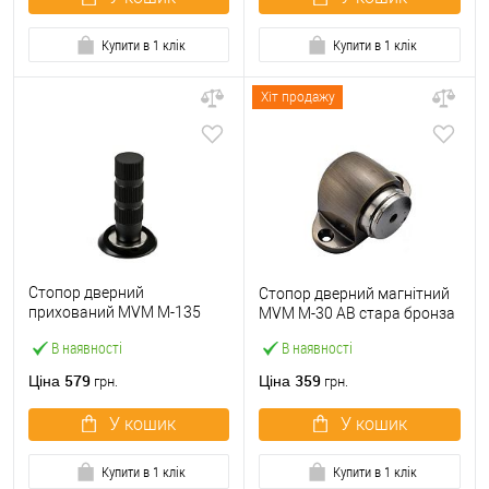
Купити в 1 клік
Купити в 1 клік
Хіт продажу
Стопор дверний
Стопор дверний магнітний
прихований MVM M-135
MVM M-30 AB стара бронза
магнітний Black чорний
В наявності
В наявності
579
359
Ціна
Ціна
грн.
грн.
У кошик
У кошик
Купити в 1 клік
Купити в 1 клік