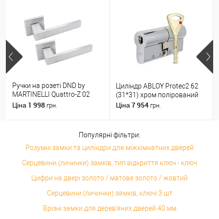
Ручки на розеті DND by
Циліндр ABLOY Protec2 62
MARTINELLI Quattro-Z 02
(31*31) хром полірований
ZCS матовий хром
1 998
7 954
Ціна
Ціна
грн.
грн.
Популярні фільтри:
Розумні замки та циліндри для міжкімнатних дверей
Серцевини (личинки) замків, тип відкриття ключ - ключ
Цифри на двері золото / матове золото / жовтий
Серцевини (личинки) замків, ключі 3 шт
Врізні замки для дерев'яних дверей 40 мм