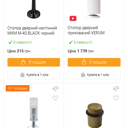
Стопор дверний
Стопор дверний настінний
прихований VERUM
MVM M-40 BLACK чорний
Stoppino X магнітний білий
В наявності
В наявності
215
1 739
Ціна
Ціна
грн.
грн.
У кошик
У кошик
Купити в 1 клік
Купити в 1 клік
Хіт продажу