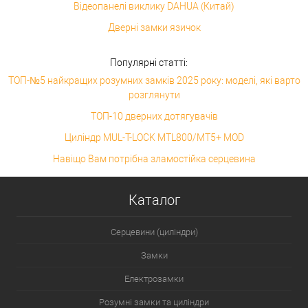
Відеопанелі виклику DAHUA (Китай)
Дверні замки язичок
Популярні статті:
ТОП-№5 найкращих розумних замків 2025 року: моделі, які варто
розглянути
ТОП-10 дверних дотягувачів
Циліндр MUL-T-LOCK MTL800/MT5+ MOD
Навіщо Вам потрібна зламостійка серцевина
Каталог
Серцевини (циліндри)
Замки
Електрозамки
Розумні замки та циліндри