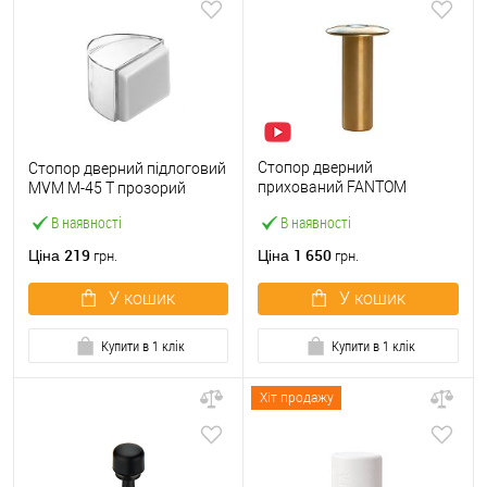
Стопор дверний
Стопор дверний підлоговий
прихований FANTOM
MVM M-45 T прозорий
PREMIUM магнітний латунь
В наявності
В наявності
219
1 650
Ціна
Ціна
грн.
грн.
У кошик
У кошик
Купити в 1 клік
Купити в 1 клік
Хіт продажу