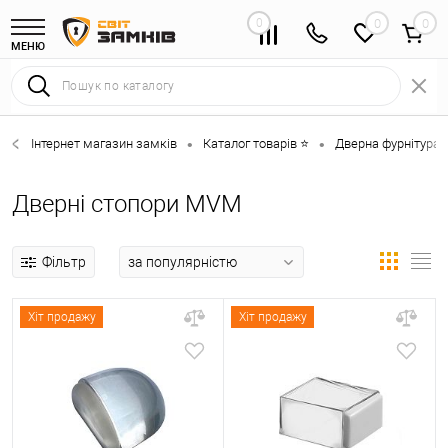
0
0
МЕНЮ
Інтернет магазин замків
Каталог товарів ⭐
Дверна фурнітура 
•
•
Дверні стопори MVM
Фільтр
Хіт продажу
Хіт продажу