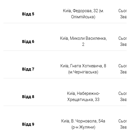
Київ, Федорова, 32 (м.
Сьогод
Відд 5
Олімпійська)
Завтр
Київ, Миколи Василенка,
Сьогод
Відд 6
2
Завтр
Київ, Гната Хоткевича, 8
Сьогод
Відд 7
(м.Чернігівська)
Завтр
Київ, Набережно-
Сьогод
Відд 8
Хрещатицька, 33
Завтр
Київ, В. Чорновола, 54а
Сьогод
Відд 9
(р-н Жуляни)
Завтр