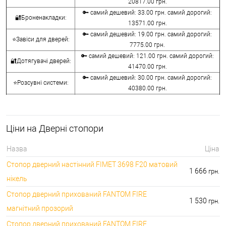
20817.00 грн.
🔑 самий дешевий: 33.00 грн. самий дорогий:
🔐Броненакладки:
13571.00 грн.
🔑 самий дешевий: 19.00 грн. самий дорогий:
⭐Завіси для дверей:
7775.00 грн.
🔑 самий дешевий: 121.00 грн. самий дорогий:
🔐Дотягувачі дверей:
41470.00 грн.
🔑 самий дешевий: 30.00 грн. самий дорогий:
⭐Розсувні системи:
40380.00 грн.
🔑 самий дешевий: 15.00 грн. самий дорогий:
🔐Аксесуари:
8645.00 грн.
🔑 самий дешевий: 780.00 грн. самий дорогий:
⭐Сейфи:
Ціни на Дверні стопори
396000.00 грн.
🔑 самий дешевий: 1050.00 грн. самий дорогий:
🔐Домофони:
Назва
Ціна
11100.00 грн.
Стопор дверний настінний FIMET 3698 F20 матовий
⭐Сигналізація AJAX:
🔑 самий дешевий: грн. самий дорогий: грн.
1 666
грн.
нікель
Стопор дверний прихований FANTOM FIRE
1 530
грн.
магнітний прозорий
Стопор дверний прихований FANTOM FIRE