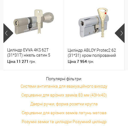
Циліндр EVVA 4KS 62T
Циліндр ABLOY Protec2 62
(31*31T) нікель сатин 5
(31*31) хром полірований
ключів
11 271
7 954
Ціна
Ціна
грн.
грн.
Популярні фільтри:
Системи антипаніка для евакуаційного виходу
Серцевини для врізних замків 83 мм (43Hx40)
Дверні ручки, форма розетки кругла
Серцевини для врізних замків латунь матова
Розумні замки та циліндри Розумний циліндр