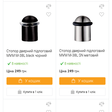
Стопор дверний підлоговий
Стопор дверний підлоговий
MVM M-38L SN матовий
MVM M-38L black чорний
нікель
В наявності
В наявності
249
249
Ціна
Ціна
грн.
грн.
У кошик
У кошик
Купити в 1 клік
Купити в 1 клік