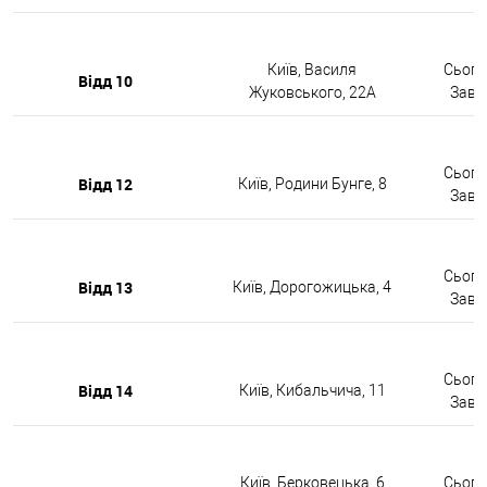
Київ, Василя
Сьогод
Відд 10
Жуковського, 22А
Завтр
Сьогод
Відд 12
Київ, Родини Бунге, 8
Завтр
Сьогод
Відд 13
Київ, Дорогожицька, 4
Завтр
Сьогод
Відд 14
Київ, Кибальчича, 11
Завтр
Київ, Берковецька, 6
Сьогод