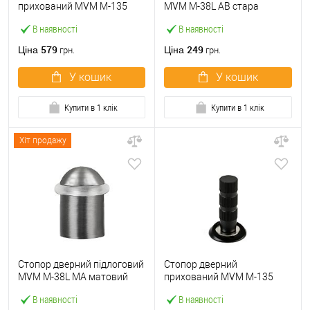
прихований MVM M-135
MVM M-38L AB стара
магнітний SN матовий
бронза
В наявності
В наявності
нікель
579
249
Ціна
Ціна
грн.
грн.
У кошик
У кошик
Купити в 1 клік
Купити в 1 клік
Хіт продажу
Стопор дверний підлоговий
Стопор дверний
MVM M-38L MA матовий
прихований MVM M-135
антрацит
магнітний Black чорний
В наявності
В наявності