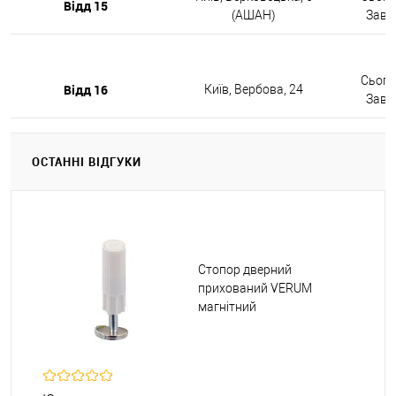
Відд 15
(АШАН)
Завтр
Сьогод
Відд 16
Київ, Вербова, 24
Завтр
ОСТАННІ ВІДГУКИ
Стопор дверний
прихований VERUM
магнітний