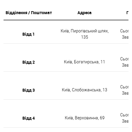
Відділення / Поштомат
Адреса
Гр
Київ, Пирогівський шлях,
Сьогод
Відд 1
135
Завтр
Сьогод
Відд 2
Київ, Богатирська, 11
Завтр
Сьогод
Відд 3
Київ, Слобожанська, 13
Завтр
Сьогод
Відд 4
Київ, Верховинна, 69
Завтр