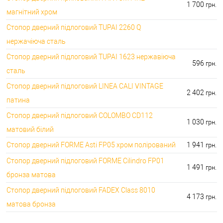
1 700
грн.
магнітний хром
Стопор дверний підлоговий TUPAI 2260 Q
нержачіюча сталь
Стопор дверний підлоговий TUPAI 1623 нержавіюча
596
грн.
сталь
Стопор дверний підлоговий LINEA CALI VINTAGE
2 402
грн.
патина
Стопор дверний підлоговий COLOMBO CD112
1 030
грн.
матовий білий
Стопор дверний FORME Asti FP05 хром полірований
1 941
грн.
Стопор дверний підлоговий FORME Cilindro FP01
1 491
грн.
бронза матова
Стопор дверний підлоговий FADEX Class 8010
4 173
грн.
матова бронза