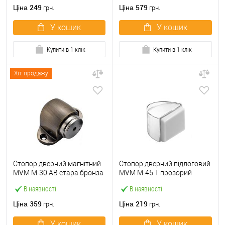
249
579
Ціна
Ціна
грн.
грн.
У кошик
У кошик
Купити в 1 клік
Купити в 1 клік
Хіт продажу
Стопор дверний магнітний
Стопор дверний підлоговий
MVM M-30 AB стара бронза
MVM M-45 T прозорий
В наявності
В наявності
359
219
Ціна
Ціна
грн.
грн.
У кошик
У кошик