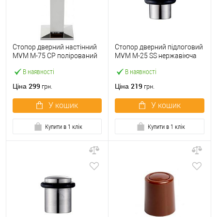
Стопор дверний настінний
Стопор дверний підлоговий
MVM M-75 CP полірований
MVM M-25 SS нержавіюча
хром
сталь
В наявності
В наявності
299
219
Ціна
Ціна
грн.
грн.
У кошик
У кошик
Купити в 1 клік
Купити в 1 клік