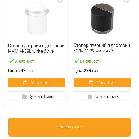
Стопор дверний підлоговий
Стопор дверний підлоговий
MVM M-39 матовий
MVM M-38L white білий
антрацит
В наявності
В наявності
249
299
Ціна
Ціна
грн.
грн.
У кошик
У кошик
Купити в 1 клік
Купити в 1 клік
Показати ще