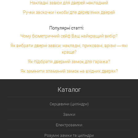
Накладні завіси для дверей накладний
Ручки заскочки і кноби для дерев'яних дверей
Популярні статті:
Чому біометричний сейф Ваш найкращий вибір?
Як вибрати дверні завіси: накладні, приховані, врізні — які
краще?
Як підібрати дверний замок для гаража?
Як замінити зламаний замок на вхідних дверях?
Каталог
Серцевини (циліндри)
Замки
Електрозамки
Розумні замки та циліндри