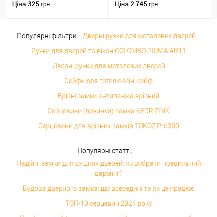
пласт.язичок AB бронза
325
2 745
Ціна
Ціна
грн.
грн.
Популярні фільтри:
Дверні ручки для металевих дверей
Ручки для дверей та вікон COLOMBO PIUMA AR11
Дверні ручки для металевих дверей
Сейфи для готелю Міні сейф
Врізні замки антипаніка врізний
Серцевини (личинки) замка KEDR ZINK
Серцевини для врізних замків TOKOZ Pro300
Популярні статті:
Надійні замки для вхідних дверей: як вибрати правильний
варіант?
Будова дверного замка: що всередині та як це працює
ТОП-10 серцевин 2024 року