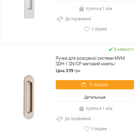
Купити в 1 клік
До порівняння
У обране
В наявності
Ручка для розсувної системи MVM
SDH-1 SN/CP матовий нікель/
полірований хром
239
Ціна
грн.
У кошик
Детальніше
Купити в 1 клік
До порівняння
У обране