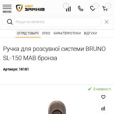
0
0
МЕНЮ
Інтернет магазин замків
ОГЛЯД ТОВАРУ
ОПИС
Каталог товарів ⭐
ХАРАКТЕРИСТИКИ
ВІДГУКИ
Розсувні системи 
•
•
Ручка для розсувної системи BRUNO
SL-150 MAB бронза
Артикул:
16181
В наявності