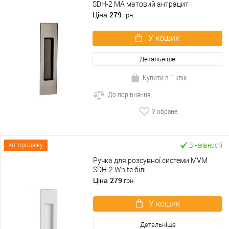
SDH-2 MA матовий антрацит
279
Ціна
грн.
У кошик
Детальніше
Купити в 1 клік
До порівняння
У обране
В наявності
Хіт продажу
Ручка для розсувної системи MVM
SDH-2 White білі
279
Ціна
грн.
У кошик
Детальніше