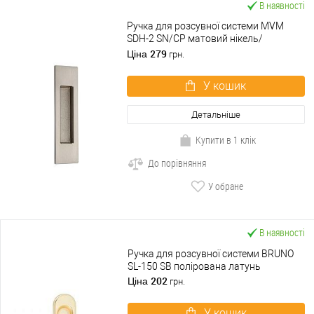
В наявності
Ручка для розсувної системи MVM
SDH-2 SN/CP матовий нікель/
полірований хром
279
Ціна
грн.
У кошик
Детальніше
Купити в 1 клік
До порівняння
У обране
В наявності
Ручка для розсувної системи BRUNO
SL-150 SB полірована латунь
202
Ціна
грн.
У кошик