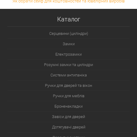
Як обрати сейф для коштовностей та ювелірних виробів
Каталог
Серцевини (циліндри)
Замки
Електрозамки
Розумні замки та циліндри
Системи антипаніка
Ручки для дверей та вікон
Ручки для меблів
Броненакладки
Завіси для дверей
Дотягувачі дверей