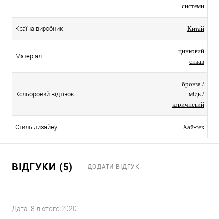
системи
Країна виробник
Китай
цинковий
Матеріал
сплав
бронза /
Кольоровий відтінок
мідь /
коричневий
Стиль дизайну
Хай-тек
ВІДГУКИ (5)
ДОДАТИ ВІДГУК
Дата:
8 лютого 2020