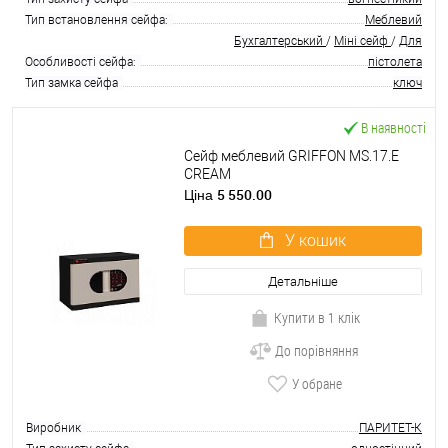
Тип встановлення сейфа:
Меблевий
Бухгалтерський
/
Міні сейф
/
Для
Особливості сейфа:
пістолета
Тип замка сейфа
ключ
В наявності
Сейф меблевий GRIFFON MS.17.E
CREAM
5 550.00
Ціна
У кошик
Детальніше
Купити в 1 клік
До порівняння
У обране
Виробник
ПАРИТЕТ-К