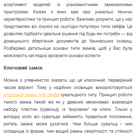
асортимент моделей із різноманітними замикаючими
пристроями. Кожен з яких має свої унікальні технічні
характеристики та принцип роботи. Важливо розуміти, що у нас
представлені всі існуючі на сьогодні популярні типи сейфів. Це
дозволяє підібрати ідеальне рішення під будь-які потреби — від
домашнього зберігання документів до банківських сховищ.
Розберемо детальніше основні типи замків, щоб у Вас була
можливість наглядно зрозуміти основні аспекти.
Ключовий замок
Можна з упевненістю сказати, що це класичний, перевірений
часом варіант. Тому у надійних сховищах використовується
ключовий замок для сейфа
сувальдного типу. Принцип роботи
такого замка такий же як у дверних механізмах: взаємодія
набору пластин (сувальд) із “вирізами” на ключі. Тільки у
випадку коли всі сувальди займають правильне положення,
ригель замка може рухатися. Чим більше сувальд і чим
складніша їх форма, тим вищий рівень секретності та стійкості