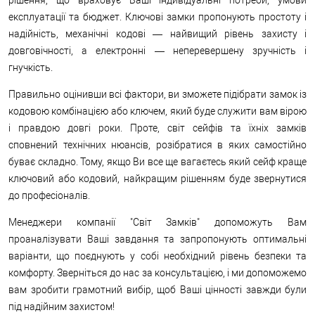
експлуатації та бюджет. Ключові замки пропонують простоту і
надійність, механічні кодові — найвищий рівень захисту і
довговічності, а електронні — неперевершену зручність і
гнучкість.
Правильно оцінивши всі фактори, ви зможете підібрати замок із
кодовою комбінацією або ключем, який буде служити вам вірою
і правдою довгі роки. Проте, світ сейфів та їхніх замків
сповнений технічних нюансів, розібратися в яких самостійно
буває складно. Тому, якщо Ви все ще вагаєтесь який сейф краще
ключовий або кодовий, найкращим рішенням буде звернутися
до професіоналів.
Менеджери компанії "Світ Замків" допоможуть Вам
проаналізувати Ваші завдання та запропонують оптимальні
варіанти, що поєднують у собі необхідний рівень безпеки та
комфорту. Зверніться до нас за консультацією, і ми допоможемо
вам зробити грамотний вибір, щоб Ваші цінності завжди були
під надійним захистом!