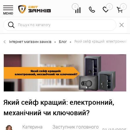
0
0
МЕНЮ
Інтернет магазин замків
Блог
Який сейф кращий: електронний, 
•
•
Який сейф кращий: електронний,
механічний чи ключовий?
Катерина
Заступник головного