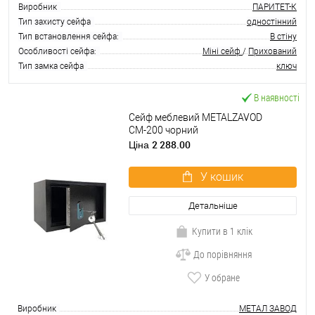
Виробник
ПАРИТЕТ-К
Тип захисту сейфа
одностінний
Тип встановлення сейфа:
В стіну
Особливості сейфа:
Міні сейф
/
Прихований
Тип замка сейфа
ключ
В наявності
Сейф меблевий METALZAVOD
СМ-200 чорний
2 288.00
Ціна
У кошик
Детальніше
Купити в 1 клік
До порівняння
У обране
Виробник
МЕТАЛ ЗАВОД