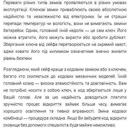
Переваги різних типів замків проявляються в різних умовах
експлуатації. Ключові замки приваблюють своєю абсолютною
надійністю та незалежністю від електроніки. Їм не страшні
перепади температур чи вологість, вони не вимагають заміни
батарейок. Однак, головний їхній недолік — це сам ключ. Його
можна втратити, його можуть вкрасти або зробити дублікат.
Зберігання ключа від сейфа перетворюється на окремий квест,
адже ховати його під килимком означатиме значно знизити
рівень безпеки.
Розглядаючи, який сейф краще з кодовим замком або з ключем,
багато хто схиляється до кодових механічних моделей. Їхній
головний козир — висока зламостійкість та довговічність. Вам
не потрібно носити з собою ключ, а код зберігається лише у
Вашій голові. Але за цю надійність доводиться платити
зручністю: процес відкриття займає більше часу, вимагає
хорошого освітлення та певної вправності. Зміна кодової
комбінації — процедура складна. Якщо Ви забудете код, відкрити
сховище без допомоги спеціаліста буде майже неможливо.