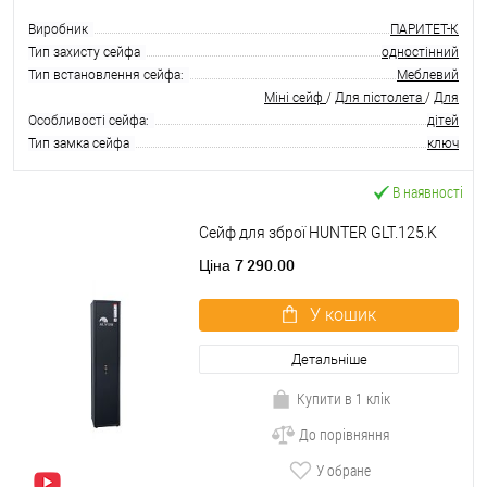
Виробник
ПАРИТЕТ-К
Тип захисту сейфа
одностінний
Тип встановлення сейфа:
Меблевий
Міні сейф
/
Для пістолета
/
Для
Особливості сейфа:
дітей
Тип замка сейфа
ключ
В наявності
Сейф для зброї HUNTER GLT.125.K
7 290.00
Ціна
У кошик
Детальніше
Купити в 1 клік
До порівняння
У обране