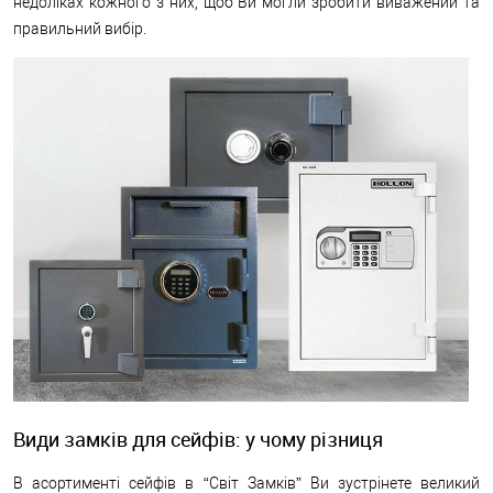
недоліках кожного з них, щоб Ви могли зробити виважений та
правильний вибір.
Види замків для сейфів: у чому різниця
В асортименті сейфів в “Світ Замків” Ви зустрінете великий