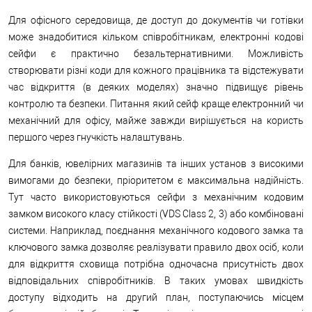
Для офісного середовища, де доступ до документів чи готівки
може знадобитися кільком співробітникам, електронні кодові
сейфи є практично безальтернативними. Можливість
створювати різні коди для кожного працівника та відстежувати
час відкриття (в деяких моделях) значно підвищує рівень
контролю та безпеки. Питання який сейф краще електронний чи
механічний для офісу, майже завжди вирішується на користь
першого через гнучкість налаштувань.
Для банків, ювелірних магазинів та інших установ з високими
вимогами до безпеки, пріоритетом є максимальна надійність.
Тут часто використовуються сейфи з механічним кодовим
замком високого класу стійкості (VDS Class 2, 3) або комбіновані
системи. Наприклад, поєднання механічного кодового замка та
ключового замка дозволяє реалізувати правило двох осіб, коли
для відкриття сховища потрібна одночасна присутність двох
відповідальних співробітників. В таких умовах швидкість
доступу відходить на другий план, поступаючись місцем