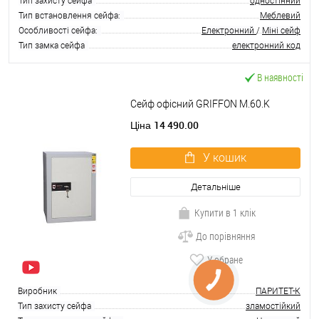
Тип захисту сейфа
одностінний
Тип встановлення сейфа:
Меблевий
Особливості сейфа:
Електронний
/
Міні сейф
Тип замка сейфа
електронний код
В наявності
Сейф офісний GRIFFON M.60.K
14 490.00
Ціна
У кошик
Детальніше
Купити в 1 клік
До порівняння
У обране
Виробник
ПАРИТЕТ-К
Тип захисту сейфа
зламостійкий