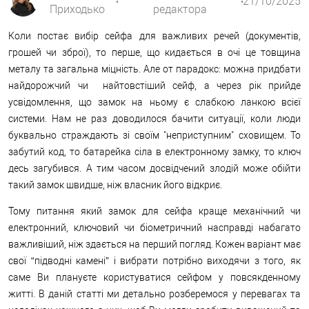
21/10/2025
Приходько
редактора
Коли постає вибір сейфа для важливих речей (документів,
грошей чи зброї), то перше, що кидається в очі це товщина
металу та загальна міцність. Але от парадокс: можна придбати
найдорожчий чи найтовстіший сейф, а через рік прийде
усвідомлення, що замок на ньому є слабкою ланкою всієї
системи. Нам не раз доводилося бачити ситуації, коли люди
буквально страждають зі своїм "неприступним" сховищем. То
забутий код, то батарейка сіла в електронному замку, то ключ
десь загубився. А тим часом досвідчений злодій може обійти
такий замок швидше, ніж власник його відкриє.
Тому питання який замок для сейфа краще механічний чи
електронний, ключовий чи біометричний насправді набагато
важливіший, ніж здається на перший погляд. Кожен варіант має
свої “підводні камені” і вибрати потрібно виходячи з того, як
саме Ви плануєте користуватися сейфом у повсякденному
житті. В даній статті ми детально розберемося у перевагах та