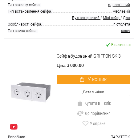
Тип захисту сейфа
одностінний
Тип встановлення сейфа:
Меблевий
Бухгалтерський
/
Міні сейф
/
Для
Особливості сейфа:
пістолета
Тип замка сейфа
ключ
В наявності
Сейф вбудований GRIFFON SK.3
3 000.00
Ціна
У кошик
Детальніше
Купити в 1 клік
До порівняння
У обране
Виробник
ПАРИТЕТ-К