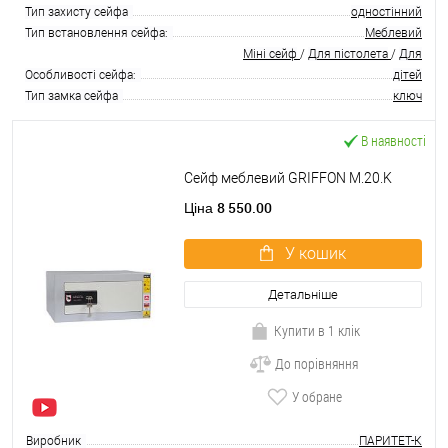
Тип захисту сейфа
одностінний
Тип встановлення сейфа:
Меблевий
Міні сейф
/
Для пістолета
/
Для
Особливості сейфа:
дітей
Тип замка сейфа
ключ
В наявності
Сейф меблевий GRIFFON M.20.K
8 550.00
Ціна
У кошик
Детальніше
Купити в 1 клік
До порівняння
У обране
Виробник
ПАРИТЕТ-К