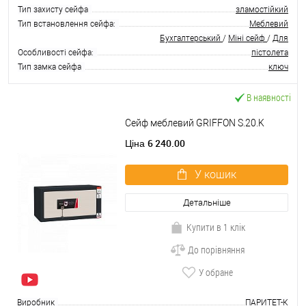
Тип захисту сейфа
зламостійкий
Тип встановлення сейфа:
Меблевий
Бухгалтерський
/
Міні сейф
/
Для
Особливості сейфа:
пістолета
Тип замка сейфа
ключ
В наявності
Сейф меблевий GRIFFON S.20.K
6 240.00
Ціна
У кошик
Детальніше
Купити в 1 клік
До порівняння
У обране
Виробник
ПАРИТЕТ-К