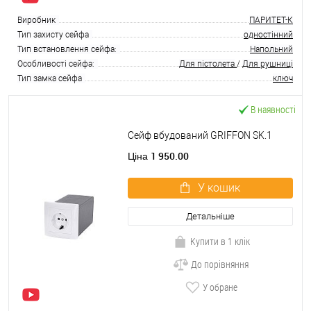
Виробник
ПАРИТЕТ-К
Тип захисту сейфа
одностінний
Тип встановлення сейфа:
Напольний
Особливості сейфа:
Для пістолета
/
Для рушниці
Тип замка сейфа
ключ
В наявності
Сейф вбудований GRIFFON SK.1
1 950.00
Ціна
У кошик
Детальніше
Купити в 1 клік
До порівняння
У обране