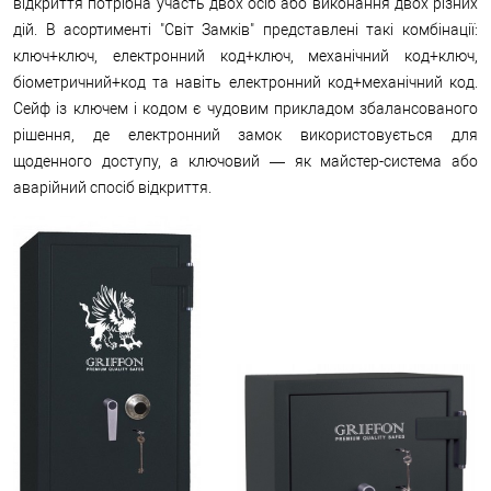
відкриття потрібна участь двох осіб або виконання двох різних
дій. В асортименті "Світ Замків" представлені такі комбінації:
ключ+ключ, електронний код+ключ, механічний код+ключ,
біометричний+код та навіть електронний код+механічний код.
Сейф із ключем і кодом є чудовим прикладом збалансованого
рішення, де електронний замок використовується для
щоденного доступу, а ключовий — як майстер-система або
аварійний спосіб відкриття.