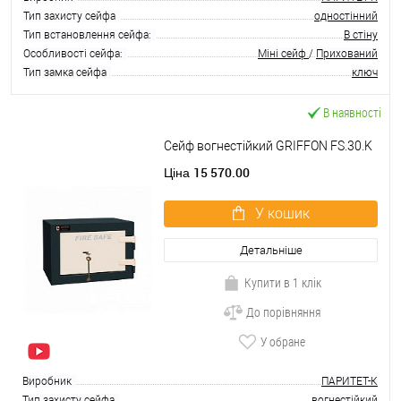
Тип захисту сейфа
одностінний
Тип встановлення сейфа:
В стіну
Особливості сейфа:
Міні сейф
/
Прихований
Тип замка сейфа
ключ
В наявності
Сейф вогнестійкий GRIFFON FS.30.K
15 570.00
Ціна
У кошик
Детальніше
Купити в 1 клік
До порівняння
У обране
Виробник
ПАРИТЕТ-К
Тип захисту сейфа
вогнестійкий