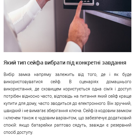
Який тип сейфа вибрати під конкретні завдання
Вибір замка напряму залежить від того, де і як буде
використовуватися сейф. В сценаріях домашнього
використання, де сховищем користується одна сім'я і доступ
потрібен відносно часто, відповідь на питання який сейф краще
купити для дому, часто зводиться до електронного. Він зручний,
швидкий і не вимагає зберігання ключа. Сейф із кодовим замком
і ключем також є чудовим варіантом, що забезпечує додатковий
спокій: якщо батарейки раптово сядуть, завжди є резервний
спосіб доступу.