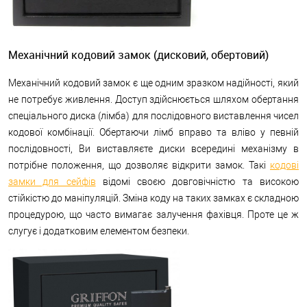
Механічний кодовий замок (дисковий, обертовий)
Механічний кодовий замок є ще одним зразком надійності, який
не потребує живлення. Доступ здійснюється шляхом обертання
спеціального диска (лімба) для послідовного виставлення чисел
кодової комбінації. Обертаючи лімб вправо та вліво у певній
послідовності, Ви виставляєте диски всередині механізму в
потрібне положення, що дозволяє відкрити замок. Такі
кодові
замки для сейфів
відомі своєю довговічністю та високою
стійкістю до маніпуляцій. Зміна коду на таких замках є складною
процедурою, що часто вимагає залучення фахівця. Проте це ж
слугує і додатковим елементом безпеки.