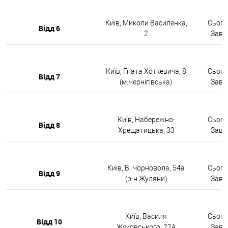
Київ, Миколи Василенка,
Сьогод
Відд 6
2
Завтр
Київ, Гната Хоткевича, 8
Сьогод
Відд 7
(м.Чернігівська)
Завтр
Київ, Набережно-
Сьогод
Відд 8
Хрещатицька, 33
Завтр
Київ, В. Чорновола, 54а
Сьогод
Відд 9
(р-н Жуляни)
Завтр
Київ, Василя
Сьогод
Відд 10
Жуковського, 22А
Завтр