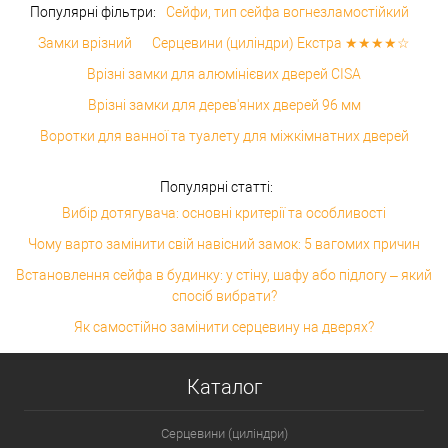
Популярні фільтри:
Сейфи, тип сейфа вогнезламостійкий
Замки врізний
Серцевини (циліндри) Екстра ★★★★☆
Врізні замки для алюмінієвих дверей CISA
Врізні замки для дерев'яних дверей 96 мм
Воротки для ванної та туалету для міжкімнатних дверей
Популярні статті:
Вибір дотягувача: основні критерії та особливості
Чому варто замінити свій навісний замок: 5 вагомих причин
Встановлення сейфа в будинку: у стіну, шафу або підлогу – який
спосіб вибрати?
Як самостійно замінити серцевину на дверях?
Каталог
Серцевини (циліндри)