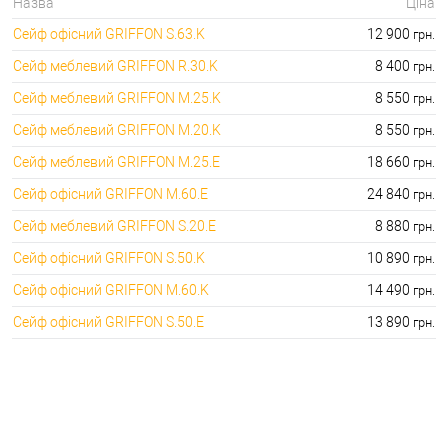
🔐Домофони:
Назва
Ціна
11100.00 грн.
Сейф офісний GRIFFON S.63.K
12 900
грн.
⭐Сигналізація AJAX:
🔑 самий дешевий: грн. самий дорогий: грн.
Сейф меблевий GRIFFON R.30.K
8 400
грн.
Сейф меблевий GRIFFON M.25.K
8 550
грн.
Сейф меблевий GRIFFON M.20.K
8 550
грн.
Сейф меблевий GRIFFON M.25.E
18 660
грн.
Сейф офісний GRIFFON M.60.E
24 840
грн.
Сейф меблевий GRIFFON S.20.E
8 880
грн.
Сейф офісний GRIFFON S.50.K
10 890
грн.
Сейф офісний GRIFFON M.60.K
14 490
грн.
Сейф офісний GRIFFON S.50.E
13 890
грн.