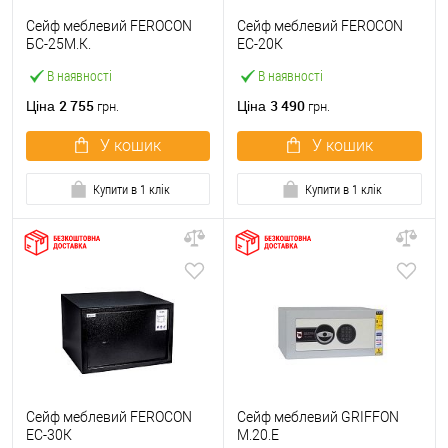
Сейф меблевий FEROCON
Сейф меблевий FEROCON
БС-25М.К.
ЕС-20К
В наявності
В наявності
2 755
3 490
Ціна
Ціна
грн.
грн.
У кошик
У кошик
Купити в 1 клік
Купити в 1 клік
Сейф меблевий FEROCON
Сейф меблевий GRIFFON
ЕС-30К
M.20.E