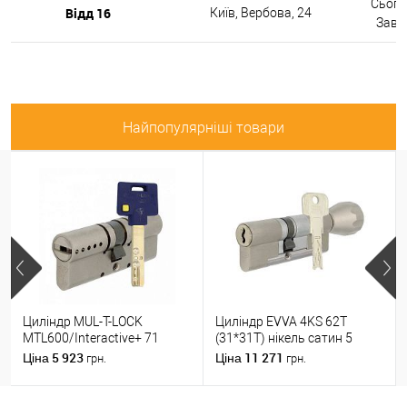
Сьогод
Відд 16
Київ, Вербова, 24
Завтр
Найпопулярніші товари
Циліндр MUL-T-LOCK
Циліндр EVVA 4KS 62T
MTL600/Interactive+ 71
(31*31T) нікель сатин 5
(31*40) нікель сатин
ключів
5 923
11 271
Ціна
Ціна
грн.
грн.