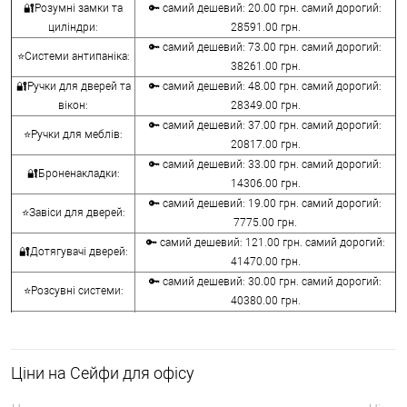
🔐Розумні замки та
🔑 самий дешевий: 20.00 грн. самий дорогий:
циліндри:
28591.00 грн.
🔑 самий дешевий: 73.00 грн. самий дорогий:
⭐Системи антипаніка:
38261.00 грн.
🔐Ручки для дверей та
🔑 самий дешевий: 48.00 грн. самий дорогий:
вікон:
28349.00 грн.
🔑 самий дешевий: 37.00 грн. самий дорогий:
⭐Ручки для меблів:
20817.00 грн.
🔑 самий дешевий: 33.00 грн. самий дорогий:
🔐Броненакладки:
14306.00 грн.
🔑 самий дешевий: 19.00 грн. самий дорогий:
⭐Завіси для дверей:
7775.00 грн.
🔑 самий дешевий: 121.00 грн. самий дорогий:
🔐Дотягувачі дверей:
41470.00 грн.
🔑 самий дешевий: 30.00 грн. самий дорогий:
⭐Розсувні системи:
40380.00 грн.
🔑 самий дешевий: 15.00 грн. самий дорогий:
🔐Аксесуари:
8645.00 грн.
🔑 самий дешевий: 780.00 грн. самий дорогий:
⭐Сейфи:
Ціни на Сейфи для офісу
396000.00 грн.
🔑 самий дешевий: 1050.00 грн. самий дорогий: