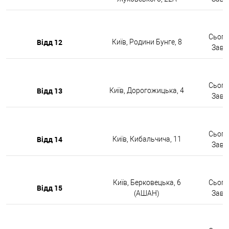
Сьогод
Відд 12
Київ, Родини Бунге, 8
Завтр
Сьогод
Відд 13
Київ, Дорогожицька, 4
Завтр
Сьогод
Відд 14
Київ, Кибальчича, 11
Завтр
Київ, Берковецька, 6
Сьогод
Відд 15
(АШАН)
Завтр