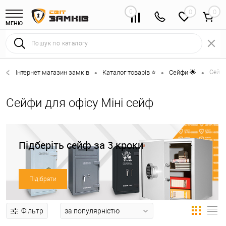
0
0
МЕНЮ
Інтернет магазин замків
Каталог товарів ⭐
Сейфи 🌟
Сейфи
•
•
•
Сейфи для офісу Міні сейф
Підберіть сейф за 3 кроки
Підібрати
Фільтр