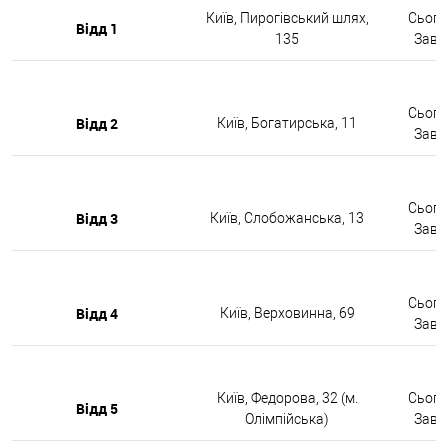
Київ, Пирогівський шлях,
Сьогод
Відд 1
135
Завтр
Сьогод
Відд 2
Київ, Богатирська, 11
Завтр
Сьогод
Відд 3
Київ, Слобожанська, 13
Завтр
Сьогод
Відд 4
Київ, Верховинна, 69
Завтр
Київ, Федорова, 32 (м.
Сьогод
Відд 5
Олімпійська)
Завтр