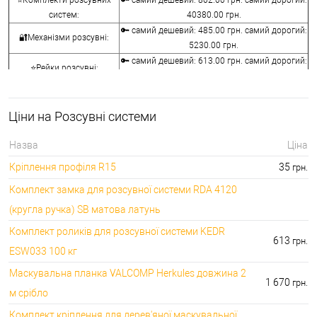
⭐Комплекти розсувних
🔑 самий дешевий: 802.00 грн. самий дорогий:
систем:
40380.00 грн.
🔑 самий дешевий: 485.00 грн. самий дорогий:
🔐Механізми розсувні:
5230.00 грн.
🔑 самий дешевий: 613.00 грн. самий дорогий:
⭐Рейки розсувні:
3025.00 грн.
🔑 самий дешевий: 168.00 грн. самий дорогий:
🔐Ручки розсувні:
15410.00 грн.
Ціни на Розсувні системи
🔑 самий дешевий: 165.00 грн. самий дорогий:
⭐Замки на розсувні двері:
6386.00 грн.
Назва
Ціна
🔐Аксесуари для
🔑 самий дешевий: 30.00 грн. самий дорогий:
Кріплення профіля R15
35
грн.
розсувних систем:
8090.00 грн.
Комплект замка для розсувної системи RDA 4120
(кругла ручка) SB матова латунь
Комплект роликів для розсувної системи KEDR
613
грн.
ESW033 100 кг
Маскувальна планка VALCOMP Herkules довжина 2
1 670
грн.
м срібло
Комплект кріплення для дерев'яної маскувальної