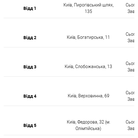
Київ, Пирогівський шлях,
Сьогод
Відд 1
135
Завтр
Сьогод
Відд 2
Київ, Богатирська, 11
Завтр
Сьогод
Відд 3
Київ, Слобожанська, 13
Завтр
Сьогод
Відд 4
Київ, Верховинна, 69
Завтр
Київ, Федорова, 32 (м.
Сьогод
Відд 5
Олімпійська)
Завтр