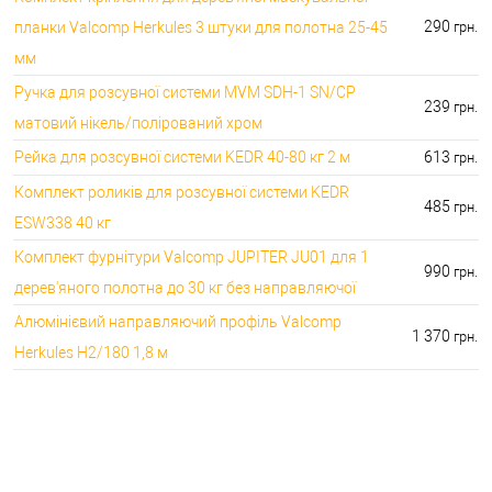
290
планки Valcomp Herkules 3 штуки для полотна 25-45
грн.
мм
Ручка для розсувної системи MVM SDH-1 SN/CP
239
грн.
матовий нікель/полірований хром
Рейка для розсувної системи KEDR 40-80 кг 2 м
613
грн.
Комплект роликів для розсувної системи KEDR
485
грн.
ESW338 40 кг
Комплект фурнітури Valcomp JUPITER JU01 для 1
990
грн.
дерев'яного полотна до 30 кг без направляючої
Алюмінієвий направляючий профіль Valcomp
1 370
грн.
Herkules H2/180 1,8 м