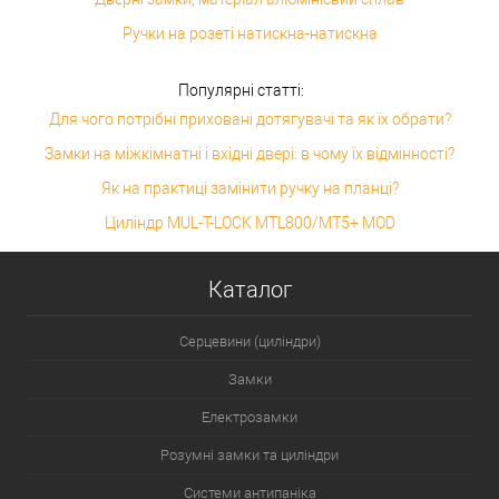
Ручки на розеті натискна-натискна
Популярні статті:
Для чого потрібні приховані дотягувачі та як їх обрати?
Замки на міжкімнатні і вхідні двері: в чому їх відмінності?
Як на практиці замінити ручку на планці?
Циліндр MUL-T-LOCK MTL800/MT5+ MOD
Каталог
Серцевини (циліндри)
Замки
Електрозамки
Розумні замки та циліндри
Системи антипаніка