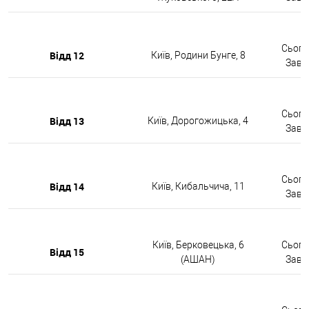
Сьогод
Відд 12
Київ, Родини Бунге, 8
Завтр
Сьогод
Відд 13
Київ, Дорогожицька, 4
Завтр
Сьогод
Відд 14
Київ, Кибальчича, 11
Завтр
Київ, Берковецька, 6
Сьогод
Відд 15
(АШАН)
Завтр