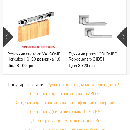
Розсувна система VALCOMP
Ручки на розеті COLOMBO
Herkules HS120 довжина 1,8
Roboquattro S ID51
м на 1 полотно вагою до
(PT19BZG-PT13) матовий
3 100
3 723
Ціна
Ціна
грн.
грн.
120 кг
хром
Популярні фільтри:
Ручки на розеті для металевих дверей
Серцевини для врізних замків ABLOY
Серцевини для врізних замків профільний (лазерний)
Серцевини (личинки) замка TITAN K5
Дверні ручки для металевих дверей
Дверні замки, матеріал алюмінієвий сплав