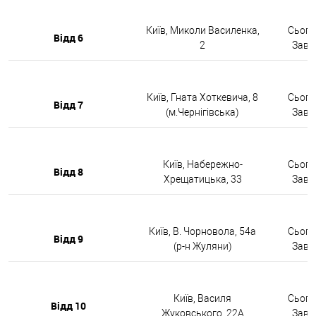
Київ, Миколи Василенка,
Сьогод
Відд 6
2
Завтр
Київ, Гната Хоткевича, 8
Сьогод
Відд 7
(м.Чернігівська)
Завтр
Київ, Набережно-
Сьогод
Відд 8
Хрещатицька, 33
Завтр
Київ, В. Чорновола, 54а
Сьогод
Відд 9
(р-н Жуляни)
Завтр
Київ, Василя
Сьогод
Відд 10
Жуковського, 22А
Завтр