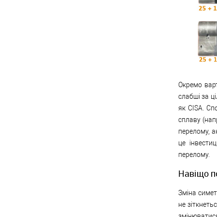
Окремо варт
слабші за ц
як CISA. Сп
сплаву (нап
перелому, а
це інвести
перелому.
Навіщо п
Зміна симет
не зіткнеть
змінюватися