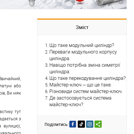
Зміст
Що таке модульний циліндр?
Переваги модульного корпусу
циліндра.
Навіщо потрібна зміна симетрії
циліндра.
Що таке перекодування циліндра?
 Звичайний,
Майстер-ключ – що це таке.
латуні або
Різновиди систем майстер-ключ.
ів, Ви ніяк
Де застосовується система
майстер-ключ?
астику тут
ладається з
Поділитись:
а вулицю),
нувального