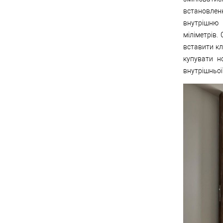
встановле
внутрішню
міліметрів.
вставити кл
купувати н
внутрішньої