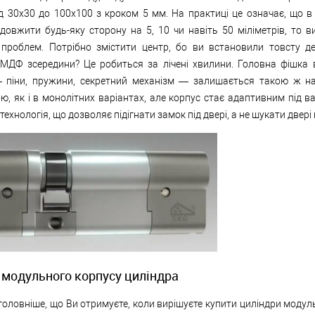
д 30х30 до 100х100 з кроком 5 мм. На практиці це означає, що в 
довжити будь-яку сторону на 5, 10 чи навіть 50 міліметрів, то в
проблем. Потрібно змістити центр, бо ви встановили товсту д
 МДФ зсередини? Це робиться за лічені хвилини. Головна фішка 
— піни, пружини, секретний механізм — залишається такою ж н
ю, як і в монолітних варіантах, але корпус стає адаптивним під в
технологія, що дозволяє підігнати замок під двері, а не шукати двері 
 модульного корпусу циліндра
головніше, що Ви отримуєте, коли вирішуєте купити циліндри модул