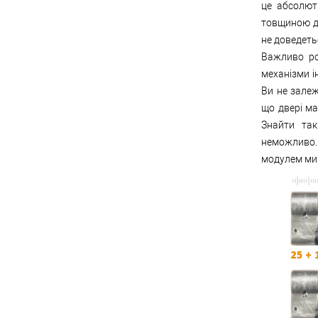
це абсолют
товщиною д
не доведеть
Важливо ро
механізми і
Ви не залеж
що двері ма
Знайти так
неможливо. 
модулем ми 