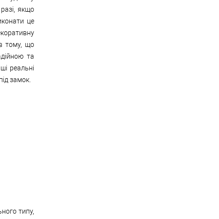
разі, якщо
иконати це
екоративну
в тому, що
адійною та
аші реальні
під замок.
ьного типу,