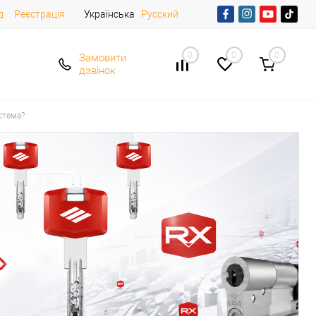
д
Реєстрація
Українська
Русский
0
0
0
Замовити
дзвінок
стема?