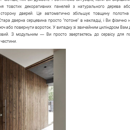
ння товстих декоративних панелей з натурального дерева а
 сторону дверей. Це автоматично збільшує товщину полотна
 Стара дверна серцевина просто "потоне" в накладці, і Ви фізично
юч або повернути вороток. У випадку зі звичайним циліндром Вам 
овий. З модульним — Ви просто звертаєтесь до сервісу для 
 частини.