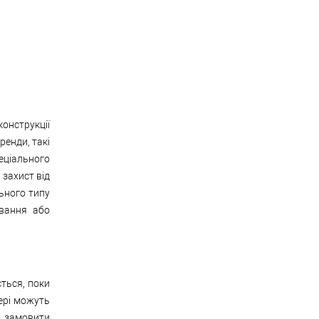
конструкції
ренди, такі
еціального
 захист від
ьного типу
ивання або
ється, поки
ері можуть
и замовити