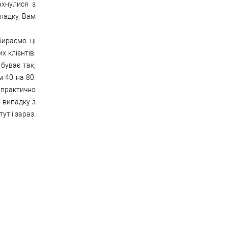
ахнулися з
ладку, Вам
.
бираємо ці
х клієнтів:
 буває так,
 40 на 80.
 практично
 випадку з
ут і зараз.