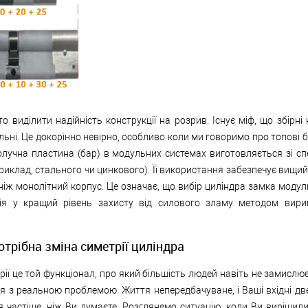
о виділити надійність конструкції на розрив. Існує міф, що збірні 
ільні. Це докорінно невірно, особливо коли ми говоримо про топові б
олучна пластина (бар) в модульних системах виготовляється зі сп
риклад, стального чи цинкового). Її використання забезпечує вищий
ніж монолітний корпус. Це означає, що вибір циліндра замка модул
ція у кращий рівень захисту від силового зламу методом вир
отрібна зміна симетрії циліндра
рії це той функціонал, про який більшість людей навіть не замислю
ся з реальною проблемою. Життя непередбачуване, і Ваші вхідні дв
 частіше, ніж Ви думаєте. Розглянемо ситуацію, коли Ви вирішил