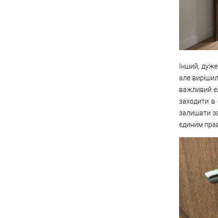
Інший, дуже
але вирішил
важливий ел
заходити в 
залишати за
єдиним прав