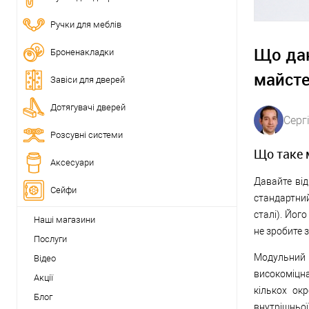
Ручки для меблів
Що даю
Броненакладки
майсте
Завіси для дверей
Дотягувачі дверей
Серг
Розсувні системи
Що таке 
Аксесуари
Давайте від
Сейфи
стандартни
сталі). Його
Наші магазини
не зробите з
Послуги
Модульний ц
Відео
високоміцна
Акції
кількох ок
Блог
внутрішньої