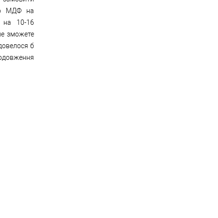
бо МДФ на
 на 10-16
 не зможете
довелося б
подовження