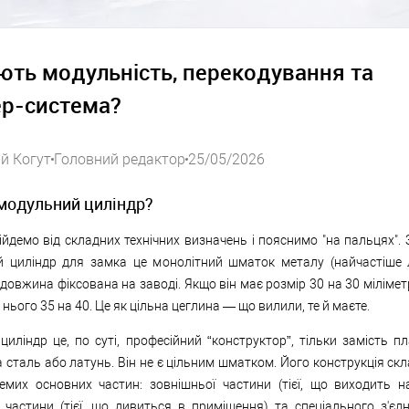
ть модульність, перекодування та
р-система?
ій Когут
Головний редактор
25/05/2026
модульний циліндр?
ійдемо від складних технічних визначень і пояснимо "на пальцях".
й циліндр для замка це монолітний шматок металу (найчастіше 
 довжина фіксована на заводі. Якщо він має розмір 30 на 30 міліметр
 нього 35 на 40. Це як цільна цеглина — що вилили, те й маєте.
иліндр це, по суті, професійний “конструктор”, тільки замість пл
 сталь або латунь. Він не є цільним шматком. Його конструкція ск
ремих основних частин: зовнішньої частини (тієї, що виходить н
 частини (тієї, що дивиться в приміщення) та спеціального з'єд