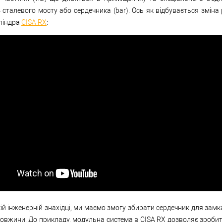
сталевого мосту або сердечника (bar). Ось як відбувається зміна 
ліндра
CISA RX
:
ій інженерній знахідці, ми маємо змогу збирати сердечник для замк
довжини. До прикладу, модульна система в CISA RX дозволяє зробит