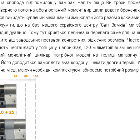
на свобода від помилок у замірах. Навіть якщо Ви трохи пром
верного полотна або в останній момент вирішили додати броненак
ся викидати куплений механізм чи змінювати його разом з ключами
зуміти, що на базі нашого сервісного центру "Світ Замків" ми з
ндивідуально. Тому тут криється величезна перевага саме для наши
ите від заводських поставок конкретних, рідкісних розмірів. Часто
ють нестандартну товщину, наприклад, 120 міліметрів зі зміщенням
ий монолітний циліндр потрібної моделі на полиці магазину
Його доводиться замовляти з-за кордону і чекати довгий термін. У
на місці, маючи необхідні комплектуючі, збираємо потрібний розмір т