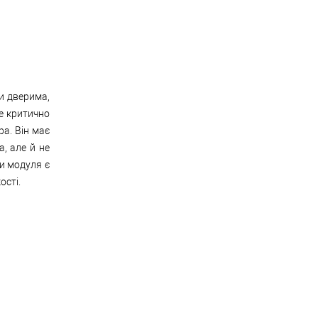
и дверима,
е критично
ра. Він має
, але й не
ни модуля є
ості.