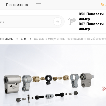
Про компанію
Вхі
0
5
0
Показати
номер
0
6
7
Показати
номер
•
•
зин замків
Блог
Що дають модульність, перекодування та майстер-си