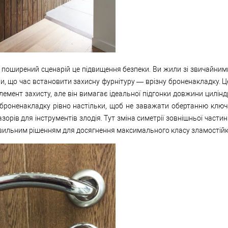
 поширений сценарій це підвищення безпеки. Ви жили зі звичайним
и, що час встановити захисну фурнітуру — врізну броненакладку. Ц
емент захисту, але він вимагає ідеальної підгонки довжини цилінд
броненакладку рівно настільки, щоб не заважати обертанню ключа
зорів для інструментів злодія. Тут зміна симетрії зовнішньої части
ильним рішенням для досягнення максимального класу зламостійк