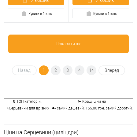
У кошик
У кошик
Купити в 1 клік
Купити в 1 клік
Показати ще
Назад
1
2
3
4
14
Вперед
🔒 ТОП категорій :
🔑 Кращі ціни на :
⭐Серцевини для врізних
🔑 самий дешевий: 155.00 грн. самий дорогий:
замків:
41072.00 грн.
🔐Серцевини для
🔑 самий дешевий: 146.00 грн. самий дорогий:
накладних замків:
2622.00 грн.
Ціни на Серцевини (циліндри)
🔑 самий дешевий: 133.00 грн. самий дорогий: