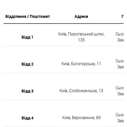
Відділення / Поштомат
Адреса
Гр
Київ, Пирогівський шлях,
Сьогод
Відд 1
135
Завтр
Сьогод
Відд 2
Київ, Богатирська, 11
Завтр
Сьогод
Відд 3
Київ, Слобожанська, 13
Завтр
Сьогод
Відд 4
Київ, Верховинна, 69
Завтр