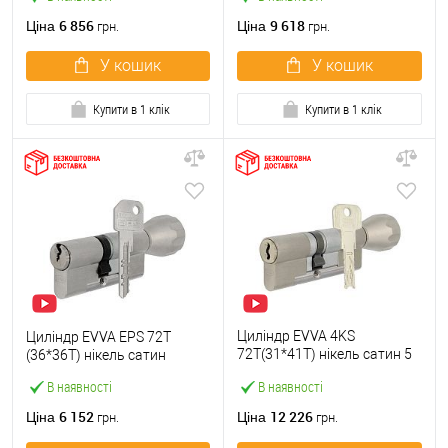
6 856
9 618
Ціна
Ціна
грн.
грн.
У кошик
У кошик
Купити в 1 клік
Купити в 1 клік
Циліндр EVVA 4KS
Циліндр EVVA EPS 72T
72Т(31*41T) нікель сатин 5
(36*36T) нікель сатин
ключів
В наявності
В наявності
6 152
12 226
Ціна
Ціна
грн.
грн.