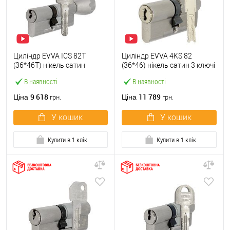
Циліндр EVVA ICS 82T
Циліндр EVVA 4KS 82
(36*46T) нікель сатин
(36*46) нікель сатин 3 ключі
В наявності
В наявності
9 618
11 789
Ціна
Ціна
грн.
грн.
У кошик
У кошик
Купити в 1 клік
Купити в 1 клік