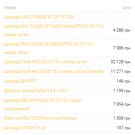
⭐Ключі до серцевин:
9990.00 грн.
Назва
Ціна
🔑 самий дешевий: 30.00 грн. самий дорогий:
🔐Аксесуари для серцевин:
Циліндр KALE 164BNE 62 (31*31) SN
2746.00 грн.
Циліндр MUL-T-LOCK MTL400/ClassicPRO 62 (31*31)
4 286
грн.
нікель сатин
Циліндр MUL-T-LOCK MTL800/MT5+ 62 (31*31)
7 986
грн.
нікель сатин
Циліндр EVVA MCS 62 (31*31) нікель сатин
32 128
грн.
Циліндр EVVA 4KS 62 (31*31) нікель сатин 5 ключів
11 271
грн.
Циліндр ДНІПРО
146
грн.
Дублікат ключа EVVA 3 KS / 4 KS
1 199
грн.
Циліндр ABLOY Protec2 62 (31*31) хром
7 954
грн.
полірований
Вороток MUL-T-LOCK антична бронза
1 308
грн.
Циліндр АТЛАНТ 5 кл
197
грн.