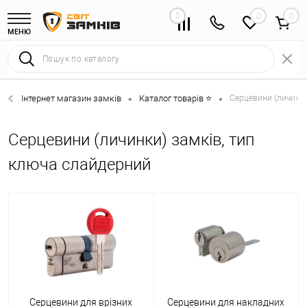
0
0
МЕНЮ
Інтернет магазин замків
Каталог товарів ⭐
Серцевини (личинки
•
•
Серцевини (личинки) замків, тип
ключа слайдерний
Серцевини для врізних
Серцевини для накладних