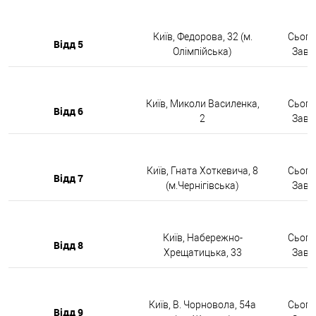
Київ, Федорова, 32 (м.
Сьогод
Відд 5
Олімпійська)
Завтр
Київ, Миколи Василенка,
Сьогод
Відд 6
2
Завтр
Київ, Гната Хоткевича, 8
Сьогод
Відд 7
(м.Чернігівська)
Завтр
Київ, Набережно-
Сьогод
Відд 8
Хрещатицька, 33
Завтр
Київ, В. Чорновола, 54а
Сьогод
Відд 9