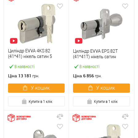
Циліндр EVVA 4KS 82
Циліндр EVVA EPS 82T
(41*41) нікель сатин 5
(41*41T) нікель сатин
ключів
В наявності
В наявності
13 181
6 856
Ціна
Ціна
грн.
грн.
У кошик
У кошик
Купити в 1 клік
Купити в 1 клік