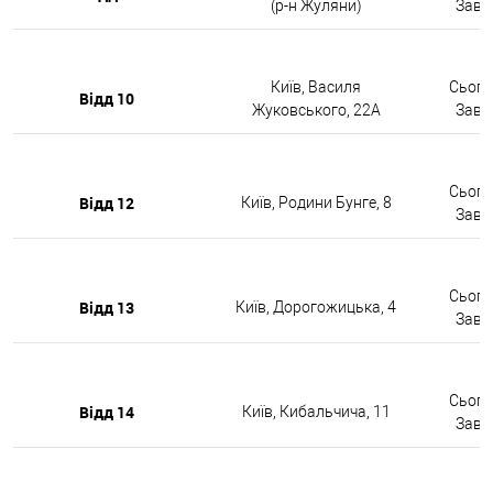
(р-н Жуляни)
Завтр
Київ, Василя
Сьогод
Відд 10
Жуковського, 22А
Завтр
Сьогод
Відд 12
Київ, Родини Бунге, 8
Завтр
Сьогод
Відд 13
Київ, Дорогожицька, 4
Завтр
Сьогод
Відд 14
Київ, Кибальчича, 11
Завтр