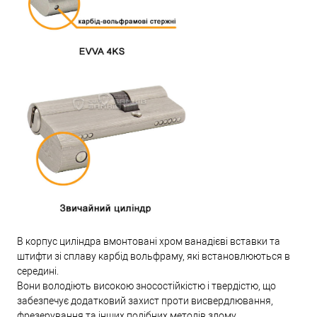
В корпус циліндра вмонтовані хром ванадієві вставки та
штифти зі сплаву карбід вольфраму, які встановлюються в
середині.
Вони володіють високою зносостійкістю і твердістю, що
забезпечує додатковий захист проти висвердлювання,
фрезерування та інших подібних методів злому.