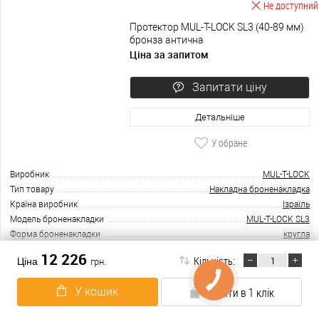
Не доступний
Протектор MUL-T-LOCK SL3 (40-89 мм)
бронза антична
Ціна за запитом
Запитати ціну
Детальніше
У обране
Виробник
MUL-T-LOCK
Тип товару
Накладна броненакладка
Країна виробник
Ізраїль
Модель броненакладки
MUL-T-LOCK SL3
Форма броненакладки
кругла
12 226
Кількість:
Ціна
грн.
В наявності
Протектор DISEC SFERIK BDS16 25мм
У кошик
Купити в 1 клік
бронза сатин
2 410
Ціна
грн.