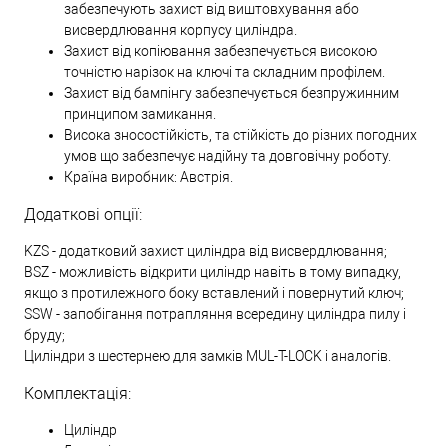
забезпечують захист від виштовхування або
висвердлювання корпусу циліндра.
Захист від копіювання забезпечується високою
точністю нарізок на ключі та складним профілем.
Захист від бампінгу забезпечується безпружинним
принципом замикання.
Висока зносостійкість, та стійкість до різних погодних
умов що забезпечує надійну та довговічну роботу.
Країна виробник: Австрія.
Додаткові опції:
KZS - додатковий захист циліндра від висвердлювання;
BSZ - можливість відкрити циліндр навіть в тому випадку,
якщо з протилежного боку вставлений і повернутий ключ;
SSW - запобігання потрапляння всередину циліндра пилу і
бруду;
Циліндри з шестернею для замків MUL-T-LOCK і аналогів.
Комплектація:
Циліндр