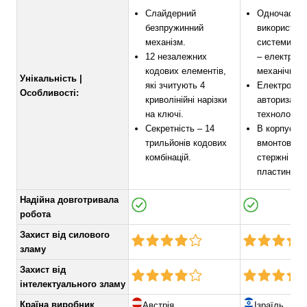
Слайдерний
Одночасно
безпружинний
використов
механізм.
системи сек
12 незалежних
– електронн
кодових елементів,
механічна.
Унікальність |
які зчитують 4
Електронна
Особливості:
криволінійні нарізки
авторизації 
на ключі.
технологією
Секретність – 14
В корпус ци
трильйонів кодових
вмонтовані 
комбінацій.
стержні та 
пластина.
Надійна довготривала
робота
Захист від силового
зламу
Захист від
інтелектуального зламу
Країна виробник
Австрія
Ізраїль