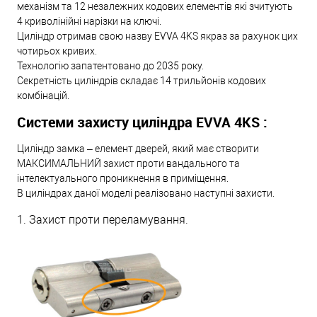
механізм та 12 незалежних кодових елементів які зчитують
4 криволінійні нарізки на ключі.
Циліндр отримав свою назву EVVA 4KS якраз за рахунок цих
чотирьох кривих.
Технологію запатентовано до 2035 року.
Секретність циліндрів складає 14 трильйонів кодових
комбінацій.
Системи захисту циліндра EVVA 4KS :
Циліндр замка – елемент дверей, який має створити
МАКСИМАЛЬНИЙ захист проти вандального та
інтелектуального проникнення в приміщення.
В циліндрах даної моделі реалізовано наступні захисти.
1. Захист проти переламування.