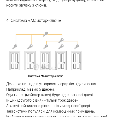
носити зв’язку з ключів.
4. Система «Майстер-ключ».
Декілька циліндрів утворюють ієрархію відкривання.
Наприклад, маємо 5 дверей.
Один ключ (майстер-ключ) буде відчиняти всі двері.
Інший (другого рівня) – тільки троє дверей.
А ключі найнижчого рівня – тільки одні свої двері.
Такі системи популярні для комерційних приміщень.
Майстер-системи створюємо індивідуально під конкретний