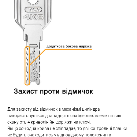
Для захисту від відмичок в механізмі циліндра
використовується дванадцять слайдерних елементів які
сканують 4 криволінійні доріжки на ключі.
Якщо хоч одна крива не співпадає, то дві контрольні планки
не будуть знаходитись у відповідному положенні та