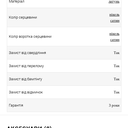
Матеріал
латунь
нікель
Колір серцевини
сатин
нікель
Колір воротка серцевини
сатин
Захист від свердління
Так
Захист від перелому
Так
Захист від бампінгу
Так
Захист від відмичок
Так
Гарантія
3 роки