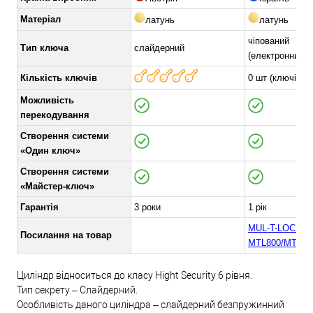
Матеріал
латунь
латунь
чіпований
Тип ключа
слайдерний
(електронний+
Кількість ключів
0 шт (ключі ок
Можливість
перекодування
Створення системи
«Один ключ»
Створення системи
«Майстер-ключ»
Гарантія
3 роки
1 рік
MUL-T-LOCK
Посилання на товар
MTL800/MT5+ 
Циліндр відноситься до класу Hight Security 6 рівня.
Тип секрету – Слайдерний.
Особливість даного циліндра – слайдерний безпружинний