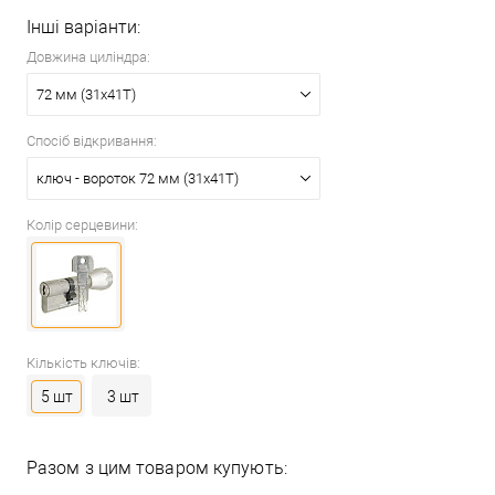
Інші варіанти:
Довжина циліндра:
72 мм (31x41T)
Спосіб відкривання:
ключ - вороток 72 мм (31x41T)
Колір серцевини:
Кількість ключів:
5 шт
3 шт
Разом з цим товаром купують: