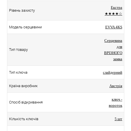
Екстра
Рівень захисту
★★★★☆
Модель серцевини
EVVA 4KS
Серцевина
для
Тип товару
ВРІЗНОГО
замка
Тип ключа
слайдерний
Країна виробник
Австрія
ключ -
Спосіб відкривання
вороток
Кількість ключів
5 шт