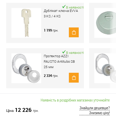
В наявності
Дублікат ключа EVVA
3 KS / 4 KS
1 199
грн.
В наявності
Протектор AZZI
FAUSTO Antitubo SB
25 мм
ME50/85X70/CL
2 334
грн.
овальний широкий
хром полірований
Наявність в роздрібних магазинах уточнюйте
Знайшли дешевше?
12 226
Ціна
грн.
Знизимо ціну!