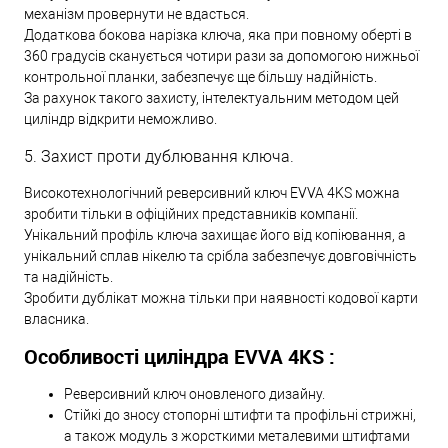
механізм провернути не вдасться.
Додаткова бокова нарізка ключа, яка при повному оберті в
360 градусів сканується чотири рази за допомогою нижньої
контрольної планки, забезпечує ще більшу надійність.
За рахунок такого захисту, інтелектуальним методом цей
циліндр відкрити неможливо.
5. Захист проти дублювання ключа.
Високотехнологічний реверсивний ключ EVVA 4KS можна
зробити тільки в офіційних представників компанії.
Унікальний профіль ключа захищає його від копіювання, а
унікальний сплав нікелю та срібла забезпечує довговічність
та надійність.
Зробити дублікат можна тільки при наявності кодової карти
власника.
Особливості циліндра EVVA 4KS :
Реверсивний ключ оновленого дизайну.
Стійкі до зносу стопорні штифти та профільні стрижні,
а також модуль з жорсткими металевими штифтами