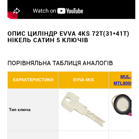
ОПИС ЦИЛІНДР EVVA 4KS 72Т(31*41T)
НІКЕЛЬ САТИН 5 КЛЮЧІВ
ПОРІВНЯЛЬНА ТАБЛИЦЯ АНАЛОГІВ
MUL-T-
ХАРАКТЕРИСТИКИ
EVVA 4KS
MTL800/MT
Тип ключа