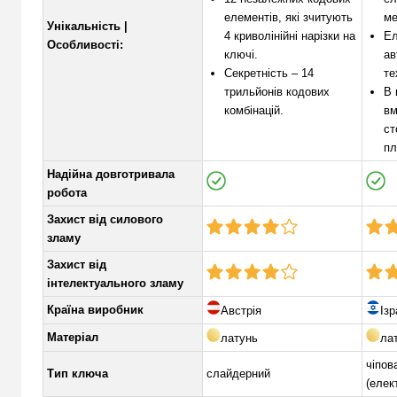
елементів, які зчитують
ме
Унікальність |
4 криволінійні нарізки на
Ел
Особливості:
ключі.
ав
Секретність – 14
те
трильйонів кодових
В 
комбінацій.
вм
ст
пл
Надійна довготривала
робота
Захист від силового
зламу
Захист від
інтелектуального зламу
Країна виробник
Австрія
Ізр
Матеріал
латунь
ла
чіпов
Тип ключа
слайдерний
(елек