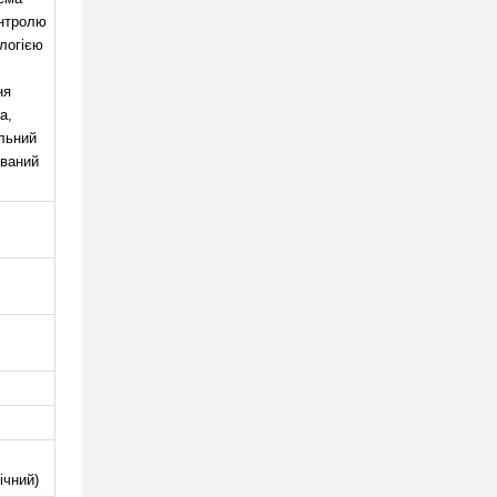
онтролю
логією
ня
а,
льний
ований
ічний)