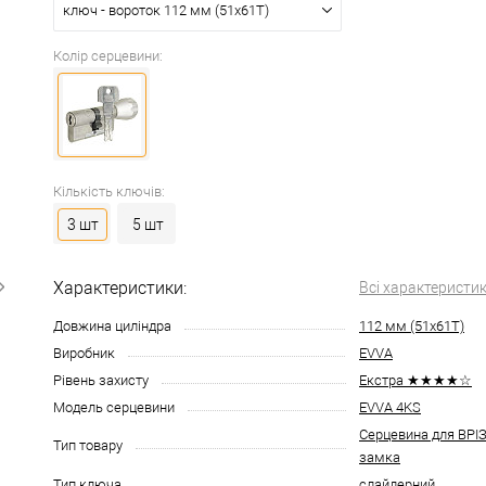
ключ - вороток 112 мм (51x61T)
Колір серцевини:
Кількість ключів:
3 шт
5 шт
Характеристики:
Всі характеристи
Довжина циліндра
112 мм (51x61T)
Виробник
EVVA
Рівень захисту
Екстра ★★★★☆
Модель серцевини
EVVA 4KS
Серцевина для ВР
Тип товару
замка
Тип ключа
слайдерний