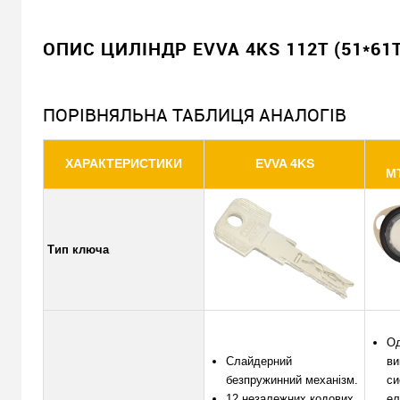
ОПИС ЦИЛІНДР EVVA 4KS 112T (51*61
ПОРІВНЯЛЬНА ТАБЛИЦЯ АНАЛОГІВ
ХАРАКТЕРИСТИКИ
EVVA 4KS
M
Тип ключа
Од
Слайдерний
ви
безпружинний механізм.
си
12 незалежних кодових
ел