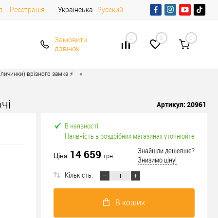
д
Реєстрація
Українська
Русский
0
0
0
Замовити
дзвінок
•
личинки) врізного замка ⚡️
чі
Артикул:
20961
В наявності
Наявність в роздрібних магазинах уточнюйте
Знайшли дешевше?
14 659
Ціна
грн.
Знизимо ціну!
Кількість:
В кошик