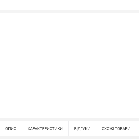
Наявність в роздрібних магазинах уточн
Знайшли деше
Знизимо 
Купити в 1 клік
ей товар. Деталі запитуйте у менеджера.
Оплата
вно
ОПИС
ХАРАКТЕРИСТИКИ
ВІДГУКИ
СХОЖІ ТОВАРИ