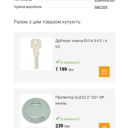
Країна виробник
Австрія
Разом з цим товаром купують:
Дублікат ключа EVVA 3 KS / 4
KS
В наявності
1 199
грн.
Протектор CLASS Z 1021 NP
нікель
В наявності
239
грн.