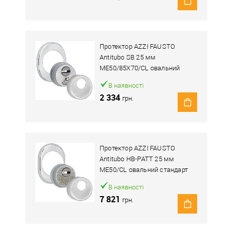
Протектор AZZI FAUSTO
Antitubo SB 25 мм
ME50/85X70/CL овальний
широкий хром полірований
В наявності
2 334
грн.
Протектор AZZI FAUSTO
Antitubo HB-PATT 25 мм
ME50/CL овальний стандарт
хром полірований
В наявності
7 821
грн.