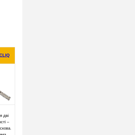
CLIQ
я дві
сті –
искова.
ема