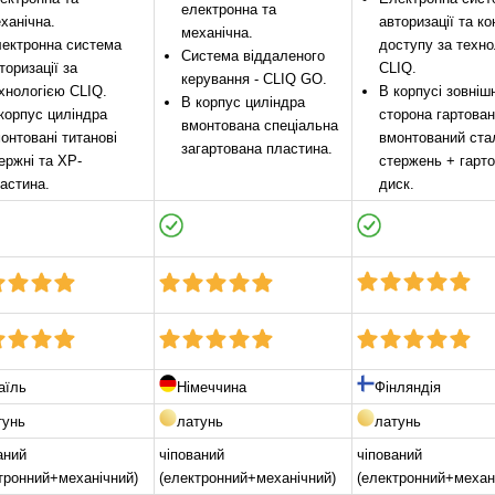
електронна та
ханічна.
авторизації та к
механічна.
ектронна система
доступу за техно
Система віддаленого
торизації за
CLIQ.
керування - CLIQ GO.
хнологією CLIQ.
В корпусі зовніш
В корпус циліндра
корпус циліндра
сторона гартован
вмонтована спеціальна
онтовані титанові
вмонтований ста
загартована пластина.
ержні та ХР-
стержень + гарт
астина.
диск.
аїль
Німеччина
Фінляндія
тунь
латунь
латунь
аний
чіпований
чіпований
тронний+механічний)
(електронний+механічний)
(електронний+механ