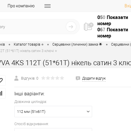
Про компанію
Вхі
0
5
0
Показати
номер
0
6
7
Показати
номер
•
•
•
ків
Каталог товарів ⭐
Серцевини (личинки) замка 🌟
Серцевини (
T (51*61T) нікель сатин 3 ключі ⭐
VA 4KS 112T (51*61T) нікель сатин 3 клю
Відгуків: 0
Додати відгук
Інші варіанти:
Довжина циліндра:
112 мм (51x61T)
Спосіб відкривання: