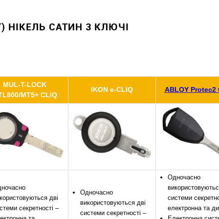
T) НІКЕЛЬ САТИН 3 КЛЮЧІ
MUL-T-LOCK
IKON e-CLIQ
ABLOY Protec2 
TL800/MT5+ CLIQ
Одночасно
ночасно
використовуютьс
Одночасно
користовуються дві
системи секретно
використовуються дві
стеми секретності –
електронна та д
системи секретності –
ектронна та
Електронна сист