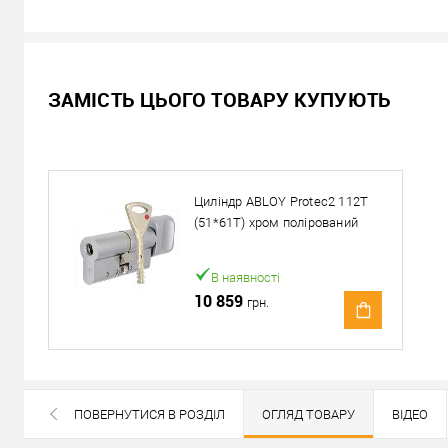
В наявності
ЗАМІСТЬ ЦЬОГО ТОВАРУ КУПУЮТЬ
14 659
Ціна
грн.
Кількість:
Циліндр ABLOY Protec2 112T
У кошик
(51*61T) хром полірований
Можемо встановити ц
В наявності
10 859
грн.
Доставка
Доставка серцевин від 4000 грн здійснюється безкошто
«Новою Поштою» по Україні
ПОВЕРНУТИСЯ В РОЗДІЛ
ОГЛЯД ТОВАРУ
ВІДЕО
Самовивіз