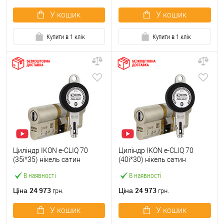
У кошик
У кошик
Купити в 1 клік
Купити в 1 клік
Циліндр IKON e-CLIQ 70
Циліндр IKON e-CLIQ 70
(35i*35) нікель сатин
(40i*30) нікель сатин
В наявності
В наявності
24 973
24 973
Ціна
Ціна
грн.
грн.
У кошик
У кошик