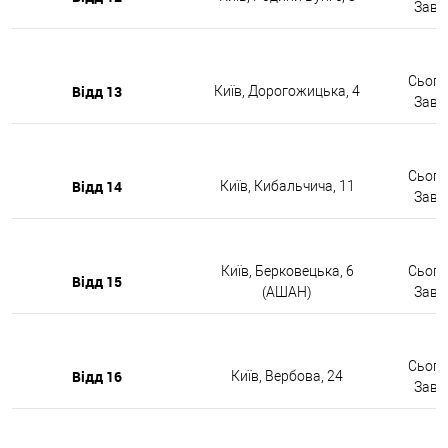
Завтр
Сьогод
Відд 13
Київ, Дорогожицька, 4
Завтр
Сьогод
Відд 14
Київ, Кибальчича, 11
Завтр
Київ, Берковецька, 6
Сьогод
Відд 15
(АШАН)
Завтр
Сьогод
Відд 16
Київ, Вербова, 24
Завтр