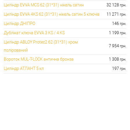
Циліндр EVVA MCS 62 (31*31) нікель сатин
32 128
грн.
Циліндр EVVA 4KS 62 (31*31) нікель сатин 5 ключів
11 271
грн.
Циліндр ДНІПРО
146
грн.
Дублікат ключа EVVA 3 KS / 4 KS
1 199
грн.
Циліндр ABLOY Protec2 62 (31*31) хром
7 954
грн.
полірований
Вороток MUL-T-LOCK антична бронза
1 308
грн.
Циліндр АТЛАНТ 5 кл
197
грн.