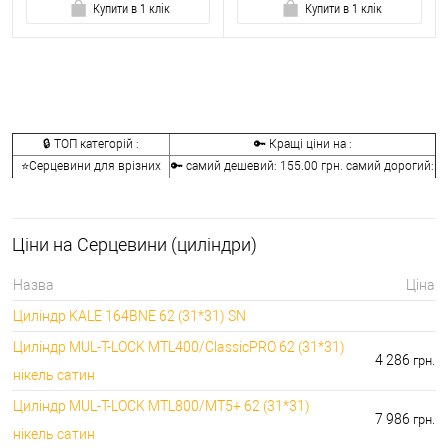
Купити в 1 клік
Купити в 1 клік
🔒 ТОП категорій :
🔑 Кращі ціни на :
⭐Серцевини для врізних
🔑 самий дешевий: 155.00 грн. самий дорогий:
замків:
41072.00 грн.
🔐Серцевини для
🔑 самий дешевий: 146.00 грн. самий дорогий:
накладних замків:
2622.00 грн.
Ціни на Серцевини (циліндри)
🔑 самий дешевий: 133.00 грн. самий дорогий:
⭐Ключі до серцевин:
9990.00 грн.
Назва
Ціна
🔑 самий дешевий: 30.00 грн. самий дорогий:
🔐Аксесуари для серцевин:
Циліндр KALE 164BNE 62 (31*31) SN
2746.00 грн.
Циліндр MUL-T-LOCK MTL400/ClassicPRO 62 (31*31)
4 286
грн.
нікель сатин
Циліндр MUL-T-LOCK MTL800/MT5+ 62 (31*31)
7 986
грн.
нікель сатин