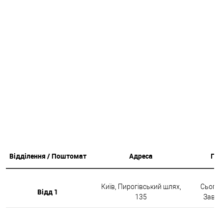
Відділення / Поштомат
Адреса
Гр
Київ, Пирогівський шлях,
Сьогод
Відд 1
135
Завтр