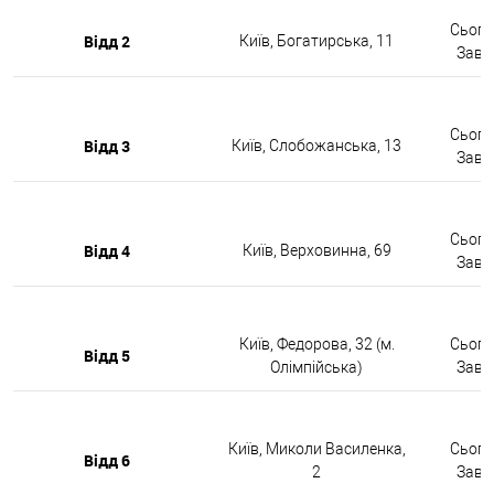
Сьогод
Відд 2
Київ, Богатирська, 11
Завтр
Сьогод
Відд 3
Київ, Слобожанська, 13
Завтр
Сьогод
Відд 4
Київ, Верховинна, 69
Завтр
Київ, Федорова, 32 (м.
Сьогод
Відд 5
Олімпійська)
Завтр
Київ, Миколи Василенка,
Сьогод
Відд 6
2
Завтр