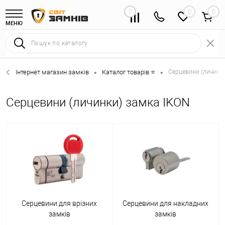
0
0
МЕНЮ
Інтернет магазин замків
Каталог товарів ⭐
Серцевини (личинки
•
•
Серцевини (личинки) замка IKON
Серцевини для врізних
Серцевини для накладних
замків
замків