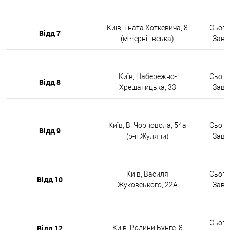
Київ, Гната Хоткевича, 8
Сьогод
Відд 7
(м.Чернігівська)
Завтр
Київ, Набережно-
Сьогод
Відд 8
Хрещатицька, 33
Завтр
Київ, В. Чорновола, 54а
Сьогод
Відд 9
(р-н Жуляни)
Завтр
Київ, Василя
Сьогод
Відд 10
Жуковського, 22А
Завтр
Сьогод
Відд 12
Київ, Родини Бунге, 8