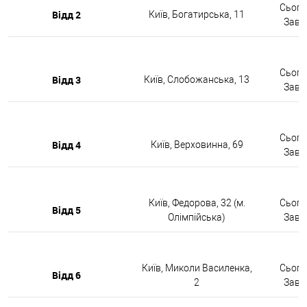
Сьогод
Відд 2
Київ, Богатирська, 11
Завтр
Сьогод
Відд 3
Київ, Слобожанська, 13
Завтр
Сьогод
Відд 4
Київ, Верховинна, 69
Завтр
Київ, Федорова, 32 (м.
Сьогод
Відд 5
Олімпійська)
Завтр
Київ, Миколи Василенка,
Сьогод
Відд 6
2
Завтр