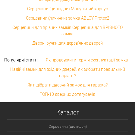
Серцевини (циліндри) Модульний корпус
Серцевини (личинки) замка ABLOY Protec2
Серцевини для врізних замків Серцевина для ВРІЗНОГО
замка
Дверні ручки для дерев'яних дверей
Популярні статті:
Як продовжити термін експлуатації замка
Надійні замки для вхідних дверей: як вибрати правильний
варіант?
Як підібрати дверний замок для гаража?
ТОП-10 дверних дотягувачів
Каталог
Серцевини (циліндри)