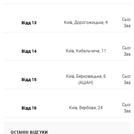
Сьогод
Відд 13
Київ, Дорогожицька, 4
Завтр
Сьогод
Відд 14
Київ, Кибальчича, 11
Завтр
Київ, Берковецька, 6
Сьогод
Відд 15
(АШАН)
Завтр
Сьогод
Відд 16
Київ, Вербова, 24
Завтр
ОСТАННІ ВІДГУКИ