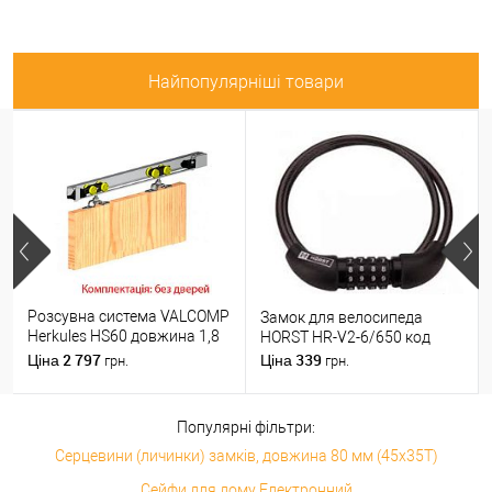
Найпопулярніші товари
Розсувна система VALCOMP
Замок для велосипеда
Herkules HS60 довжина 1,8
HORST HR-V2-6/650 код
м на 1 полотно вагою до 60
2 797
339
Ціна
Ціна
грн.
грн.
кг
Популярні фільтри:
Серцевини (личинки) замків, довжина 80 мм (45x35T)
Сейфи для дому Електронний