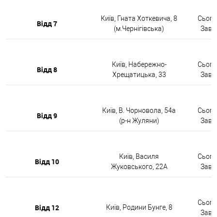
Київ, Гната Хоткевича, 8
Сьогод
Відд 7
(м.Чернігівська)
Завтр
Київ, Набережно-
Сьогод
Відд 8
Хрещатицька, 33
Завтр
Київ, В. Чорновола, 54а
Сьогод
Відд 9
(р-н Жуляни)
Завтр
Київ, Василя
Сьогод
Відд 10
Жуковського, 22А
Завтр
Сьогод
Відд 12
Київ, Родини Бунге, 8
Завтр