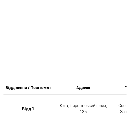
Відділення / Поштомат
Адреса
Гр
Київ, Пирогівський шлях,
Сьогод
Відд 1
135
Завтр