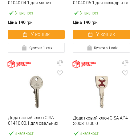
01040.04.1 для малих
01040.05.1 для циліндрів та
навісних замків Locking Line
навісних замків Locking Line
В наявності
В наявності
140
140
Ціна
Ціна
грн.
грн.
У кошик
У кошик
Купити в 1 клік
Купити в 1 клік
Додатковий ключ CISA
Додатковий ключ CISA AP4
01410.00.1 для овальних
S 00810.00.0
циліндрів
В наявності
В наявності