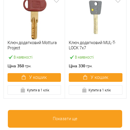
Ключ додатковий Mottura
Ключ додатковий MUL-T-
Project
LOCK 7x7
В наявності
В наявності
350
330
Ціна
Ціна
грн.
грн.
У кошик
У кошик
Купити в 1 клік
Купити в 1 клік
Показати ще