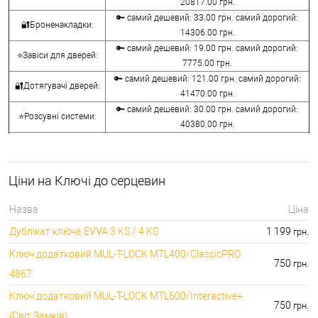
20817.00 грн.
🔑 самий дешевий: 33.00 грн. самий дорогий:
🔐Броненакладки:
14306.00 грн.
🔑 самий дешевий: 19.00 грн. самий дорогий:
⭐Завіси для дверей:
7775.00 грн.
🔑 самий дешевий: 121.00 грн. самий дорогий:
🔐Дотягувачі дверей:
41470.00 грн.
🔑 самий дешевий: 30.00 грн. самий дорогий:
⭐Розсувні системи:
40380.00 грн.
🔑 самий дешевий: 15.00 грн. самий дорогий:
🔐Аксесуари:
8645.00 грн.
🔑 самий дешевий: 780.00 грн. самий дорогий:
⭐Сейфи:
Ціни на Ключі до серцевин
396000.00 грн.
🔑 самий дешевий: 1050.00 грн. самий дорогий:
🔐Домофони:
Назва
Ціна
11100.00 грн.
Дублікат ключа EVVA 3 KS / 4 KS
1 199
грн.
⭐Сигналізація AJAX:
🔑 самий дешевий: грн. самий дорогий: грн.
Ключ додатковий MUL-T-LOCK MTL400/ClassicPRO
750
грн.
4867
Ключ додатковий MUL-T-LOCK MTL600/Interactive+
750
грн.
(Світ Замків)