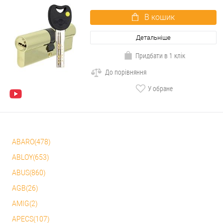
В кошик
Детальніше
Придбати в 1 клік
До порівняння
У обране
ABARO(478)
ABLOY(653)
ABUS(860)
AGB(26)
AMIG(2)
APECS(107)