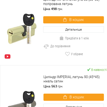
полірована латунь
498
Ціна
грн.
В кошик
Детальніше
Придбати в 1 клік
До порівняння
У обране
В наявності
Циліндр IMPERIAL латунь 90 (45*45)
нікель сатин
563
Ціна
грн.
В кошик
Детальніше