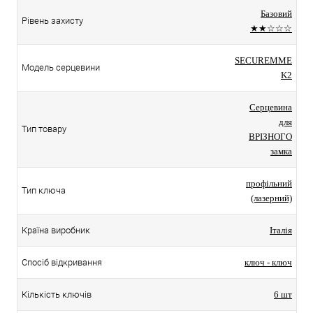
Базовий
Рівень захисту
★★☆☆☆
SECUREMME
Модель серцевини
K2
Серцевина
для
Тип товару
ВРІЗНОГО
замка
профільний
Тип ключа
(лазерний)
Країна виробник
Італія
Спосіб відкривання
ключ - ключ
Кількість ключів
6 шт