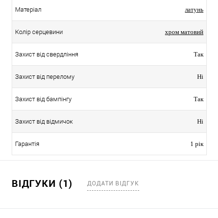
Матеріал
латунь
Колір серцевини
хром матовий
Захист від свердління
Так
Захист від перелому
Ні
Захист від бампінгу
Так
Захист від відмичок
Ні
Гарантія
1 рік
ВІДГУКИ (1)
ДОДАТИ ВІДГУК