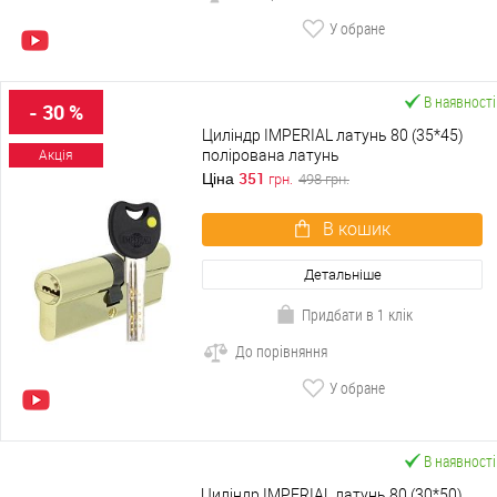
У обране
В наявності
- 30 %
Циліндр IMPERIAL латунь 80 (35*45)
полірована латунь
Акція
351
Ціна
грн.
498
грн.
В кошик
Детальніше
Придбати в 1 клік
До порівняння
У обране
В наявності
Циліндр IMPERIAL латунь 80 (30*50)