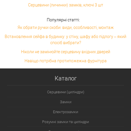
Серцевини (личинки) замків, ключі 3 шт
Популярні статті:
Як обрати ручки скоби: види, особливості, монтаж
Встановлення сейфа в будинку: у стіну, шафу або підлогу – який
спосіб вибрати?
Ніколи не замінюйте серцевину вхідних дверей
Навіщо потрібна протипожежна фурнітура
Каталог
Серцевини (циліндри)
Замки
Електрозамки
Розумні замки та циліндри