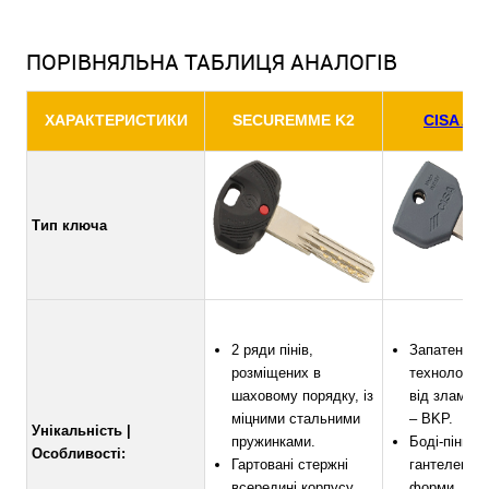
ПОРІВНЯЛЬНА ТАБЛИЦЯ АНАЛОГІВ
ХАРАКТЕРИСТИКИ
SECUREMME K2
CISA ASI
Тип ключа
2 ряди пінів,
Запатентов
розміщених в
технологія 
шаховому порядку, із
від зламу “
міцними стальними
– BKP.
Унікальність |
пружинками.
Боді-піни с
Особливості:
Гартовані стержні
гантелеподі
всередині корпусу.
форми.