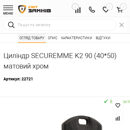
0
0
МЕНЮ
Інтернет магазин замків
ОГЛЯД ТОВАРУ
ОПИС
Каталог товарів ⭐
ХАРАКТЕРИСТИКИ
ВІДГУКИ
Серцевини (личинк
•
•
Циліндр SECUREMME K2 90 (40*50)
матовий хром
Артикул:
22721
В наявності