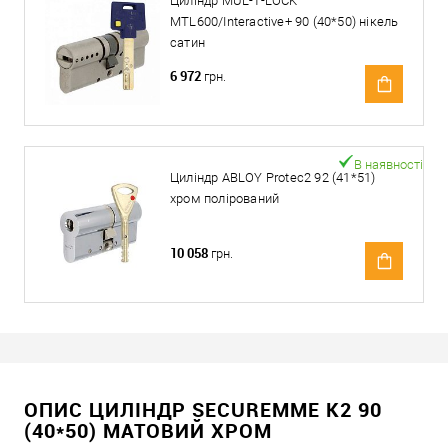
Циліндр MUL-T-LOCK
MTL600/Interactive+ 90 (40*50) нікель
сатин
6 972
грн.
В наявності
Циліндр ABLOY Protec2 92 (41*51)
хром полірований
10 058
грн.
ОПИС ЦИЛІНДР SECUREMME K2 90
(40*50) МАТОВИЙ ХРОМ