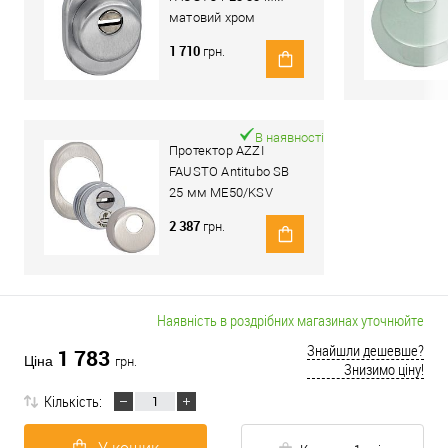
матовий хром
1 710
грн.
В наявності
Протектор AZZI
FAUSTO Antitubo SB
25 мм ME50/KSV
овальний стандарт
2 387
грн.
нікель матовий
Наявність в роздрібних магазинах уточнюйте
Знайшли дешевше?
1 783
Ціна
грн.
Знизимо ціну!
Кількість: