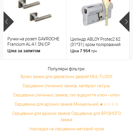
Ручки на розеті GAVROCHE
Циліндр ABLOY Protec2 62
Francium AL-A1 SN/CP
(31*31) хром полірований
нікель/хром
Ціна за запитом
7 954
Ціна
грн.
Популярні фільтри:
Врізні замки для дерев'яних дверей MUL-T-LOCK
Серцевини (личинки) замків, матеріал латунь
Серцевини (личинки) замків, тип відкриття ключ - ключ
Серцевини для врізних замків Мінімальний ★☆☆☆☆
Серцевини для врізних замків Серцевина для ВРІЗНОГО
замка
Накладки на серцевини матовий хром