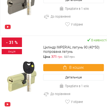
Придбати в 1 клік
До порівняння
У обране
В наявності
- 31 %
Циліндр IMPERIAL латунь 90 (40*50)
полірована латунь
Акція
371
Ціна
грн.
537
грн.
В кошик
Детальніше
Придбати в 1 клік
До порівняння
У обране