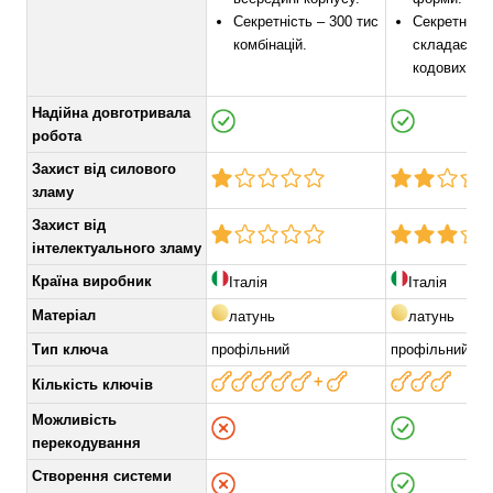
Секретність – 300 тис
Секретність
комбінацій.
складає 26
кодових ком
Надійна довготривала
робота
Захист від силового
зламу
Захист від
інтелектуального зламу
Країна виробник
Італія
Італія
Матеріал
латунь
латунь
Тип ключа
профільний
профільний
Кількість ключів
Можливість
перекодування
Створення системи