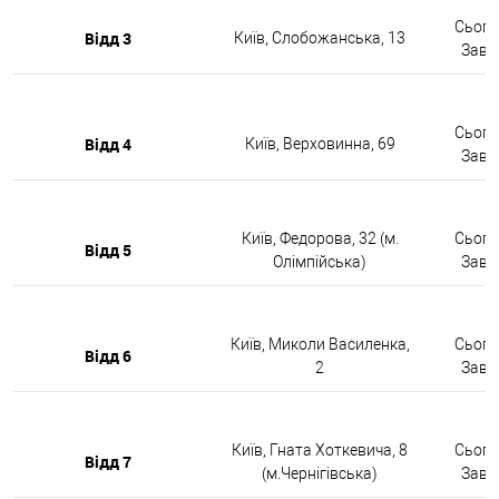
Сьогод
Відд 3
Київ, Слобожанська, 13
Завтр
Сьогод
Відд 4
Київ, Верховинна, 69
Завтр
Київ, Федорова, 32 (м.
Сьогод
Відд 5
Олімпійська)
Завтр
Київ, Миколи Василенка,
Сьогод
Відд 6
2
Завтр
Київ, Гната Хоткевича, 8
Сьогод
Відд 7
(м.Чернігівська)
Завтр