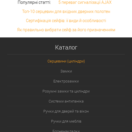
Популярні статті:
5 переваг сигналізації AJAX
Топ-10 серцевин для вхідних дверних полотен
Сертифікація сейфів: її види й особливості
Як правильно вибрати сейф за його призначенням
Каталог
Серцевини (циліндри)
Замки
Електрозамки
Розумні замки та циліндри
Системи антипаніка
Ручки для дверей та вікон
Ручки для меблів
Броненакладки