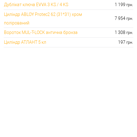
Дублікат ключа EVVA 3 KS / 4 KS
1 199
грн.
Циліндр ABLOY Protec2 62 (31*31) хром
7 954
грн.
полірований
Вороток MUL-T-LOCK антична бронза
1 308
грн.
Циліндр АТЛАНТ 5 кл
197
грн.