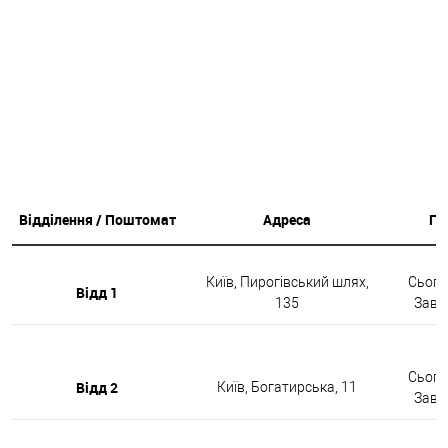
Відділення / Поштомат
Адреса
Гр
Київ, Пирогівський шлях,
Сьогод
Відд 1
135
Завтр
Сьогод
Відд 2
Київ, Богатирська, 11
Завтр