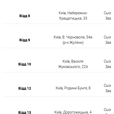
Київ, Набережно-
Сьогод
Відд 8
Хрещатицька, 33
Завтр
Київ, В. Чорновола, 54а
Сьогод
Відд 9
(р-н Жуляни)
Завтр
Київ, Василя
Сьогод
Відд 10
Жуковського, 22А
Завтр
Сьогод
Відд 12
Київ, Родини Бунге, 8
Завтр
Сьогод
Відд 13
Київ, Дорогожицька, 4