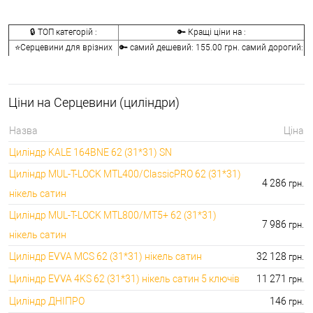
🔒 ТОП категорій :
🔑 Кращі ціни на :
⭐Серцевини для врізних
🔑 самий дешевий: 155.00 грн. самий дорогий:
замків:
41072.00 грн.
🔐Серцевини для
🔑 самий дешевий: 146.00 грн. самий дорогий:
накладних замків:
2622.00 грн.
Ціни на Серцевини (циліндри)
🔑 самий дешевий: 133.00 грн. самий дорогий:
⭐Ключі до серцевин:
9990.00 грн.
Назва
Ціна
🔑 самий дешевий: 30.00 грн. самий дорогий:
🔐Аксесуари для серцевин:
Циліндр KALE 164BNE 62 (31*31) SN
2746.00 грн.
Циліндр MUL-T-LOCK MTL400/ClassicPRO 62 (31*31)
4 286
грн.
нікель сатин
Циліндр MUL-T-LOCK MTL800/MT5+ 62 (31*31)
7 986
грн.
нікель сатин
Циліндр EVVA MCS 62 (31*31) нікель сатин
32 128
грн.
Циліндр EVVA 4KS 62 (31*31) нікель сатин 5 ключів
11 271
грн.
Циліндр ДНІПРО
146
грн.