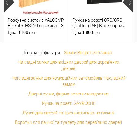
Розсувна система VALCOMP
Ручки на розеті ORO/ORO
Herkules HS120 довжина 1,8
Quattro (15E) Black чорний
м на 1 полотно вагою до
матовий
3 100
1 803
Ціна
Ціна
грн.
грн.
120 кг
Популярні фільтри:
Замки Зворотня планка
Накладні замки для вхідних дверей для дерев'яних
дверей
Накладні замки для комерційних автомобілів Накладний
замок
Дверні ручки, форма розетки квадратна
Ручки на розеті GAVROCHE
Ручки для дверей та вікон натискна-натискна
Воротки для ванної та туалету для дерев'яних дверей