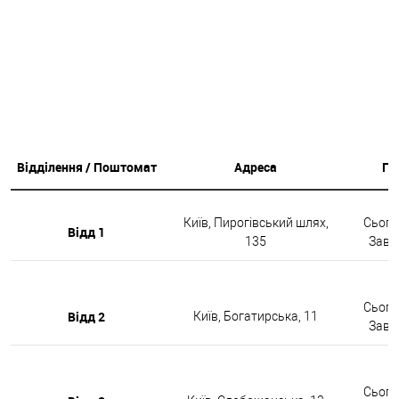
Відділення / Поштомат
Адреса
Гр
Київ, Пирогівський шлях,
Сьогод
Відд 1
135
Завтр
Сьогод
Відд 2
Київ, Богатирська, 11
Завтр
Сьогод