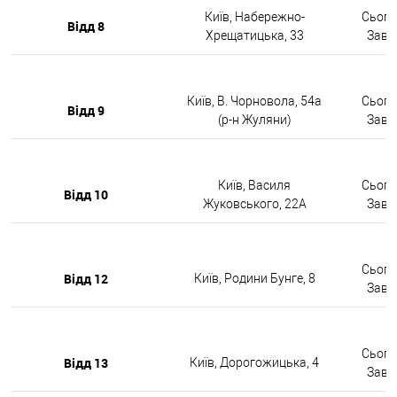
Київ, Набережно-
Сьогод
Відд 8
Хрещатицька, 33
Завтр
Київ, В. Чорновола, 54а
Сьогод
Відд 9
(р-н Жуляни)
Завтр
Київ, Василя
Сьогод
Відд 10
Жуковського, 22А
Завтр
Сьогод
Відд 12
Київ, Родини Бунге, 8
Завтр
Сьогод
Відд 13
Київ, Дорогожицька, 4
Завтр