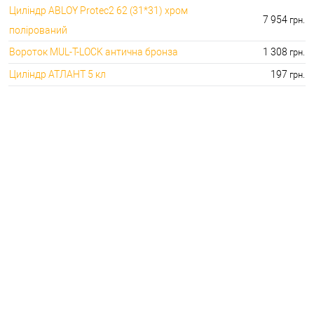
Циліндр ABLOY Protec2 62 (31*31) хром
7 954
грн.
полірований
Вороток MUL-T-LOCK антична бронза
1 308
грн.
Циліндр АТЛАНТ 5 кл
197
грн.