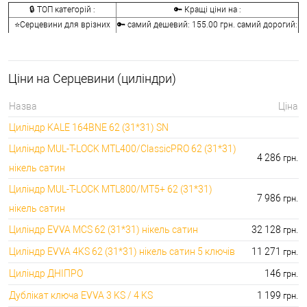
🔒 ТОП категорій :
🔑 Кращі ціни на :
⭐Серцевини для врізних
🔑 самий дешевий: 155.00 грн. самий дорогий:
замків:
41072.00 грн.
🔐Серцевини для
🔑 самий дешевий: 146.00 грн. самий дорогий:
накладних замків:
2622.00 грн.
Ціни на Серцевини (циліндри)
🔑 самий дешевий: 133.00 грн. самий дорогий:
⭐Ключі до серцевин:
9990.00 грн.
Назва
Ціна
🔑 самий дешевий: 30.00 грн. самий дорогий:
🔐Аксесуари для серцевин:
Циліндр KALE 164BNE 62 (31*31) SN
2746.00 грн.
Циліндр MUL-T-LOCK MTL400/ClassicPRO 62 (31*31)
4 286
грн.
нікель сатин
Циліндр MUL-T-LOCK MTL800/MT5+ 62 (31*31)
7 986
грн.
нікель сатин
Циліндр EVVA MCS 62 (31*31) нікель сатин
32 128
грн.
Циліндр EVVA 4KS 62 (31*31) нікель сатин 5 ключів
11 271
грн.
Циліндр ДНІПРО
146
грн.
Дублікат ключа EVVA 3 KS / 4 KS
1 199
грн.