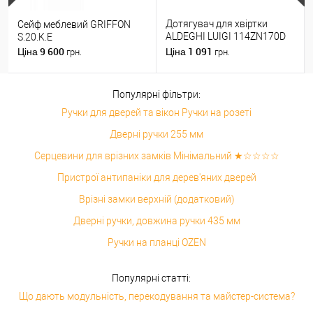
Дотягувач для хвіртки
Сейф меблевий GRIFFON
ALDEGHI LUIGI 114ZN170D
S.20.K.E
правий ZN чорний цинк
9 600
1 091
Ціна
Ціна
грн.
грн.
Популярні фільтри:
Ручки для дверей та вікон Ручки на розеті
Дверні ручки 255 мм
Серцевини для врізних замків Мінімальний ★☆☆☆☆
Пристрої антипаніки для дерев'яних дверей
Врізні замки верхній (додатковий)
Дверні ручки, довжина ручки 435 мм
Ручки на планці OZEN
Популярні статті:
Що дають модульність, перекодування та майстер-система?