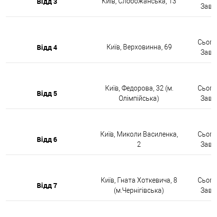
Відд 3
Київ, Слобожанська, 13
Завтр
Сьогод
Відд 4
Київ, Верховинна, 69
Завтр
Київ, Федорова, 32 (м.
Сьогод
Відд 5
Олімпійська)
Завтр
Київ, Миколи Василенка,
Сьогод
Відд 6
2
Завтр
Київ, Гната Хоткевича, 8
Сьогод
Відд 7
(м.Чернігівська)
Завтр