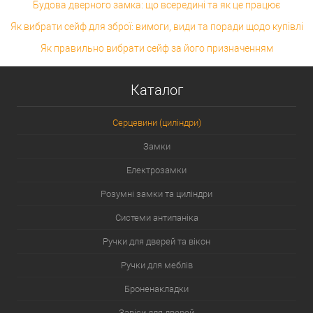
Будова дверного замка: що всередині та як це працює
Як вибрати сейф для зброї: вимоги, види та поради щодо купівлі
Як правильно вибрати сейф за його призначенням
Каталог
Серцевини (циліндри)
Замки
Електрозамки
Розумні замки та циліндри
Системи антипаніка
Ручки для дверей та вікон
Ручки для меблів
Броненакладки
Завіси для дверей