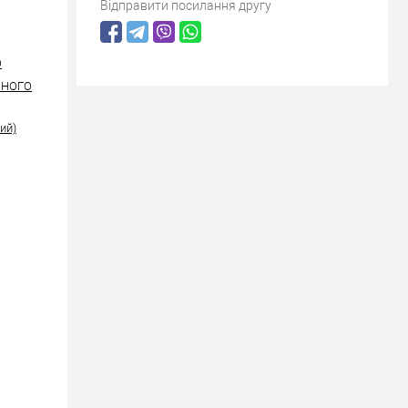
Відправити посилання другу
O
ІЗНОГО
ий)