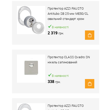
Протектор AZZI FAUSTO
Antitubo SB 25 мм ME50/CL
овальний стандарт хром
полірований
В наявності
2 319
грн.
Протектор CLASS Qvadro SN
нікель сатинований
В наявності
338
грн.
Протектор AZZI FAUSTO