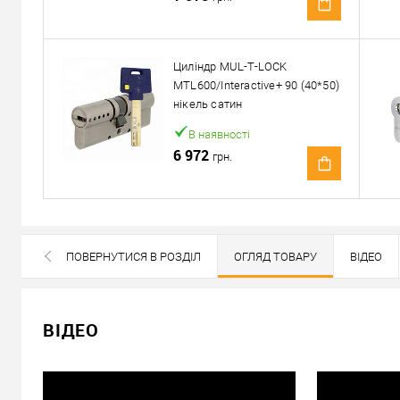
Доставка
Доставка серцевин від 4000 грн здійснюється безкошто
Циліндр MUL-T-LOCK
MTL600/Interactive+ 90 (40*50)
«Новою Поштою» по Україні
нікель сатин
Самовивіз
В наявності
Мінімальна сума замовлення 400 грн
6 972
грн.
Доставка накладеним платежем від 400 грн
Відправити посилання другу
ПОВЕРНУТИСЯ В РОЗДІЛ
ОГЛЯД ТОВАРУ
ВІДЕО
СХОЖІ ТОВАРИ
ВСІ БРЕНДИ ДАНОЇ КАТЕГОРІЇ
ВІДЕО