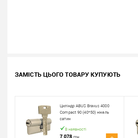
В наявності
ЗАМІСТЬ ЦЬОГО ТОВАРУ КУПУЮТЬ
5 898
Ціна
грн.
Кількість:
Циліндр ABUS Bravus 4000
У кошик
Compact 90 (40*50) нікель
сатин
Можемо встановити ц
В наявності
7 078
грн.