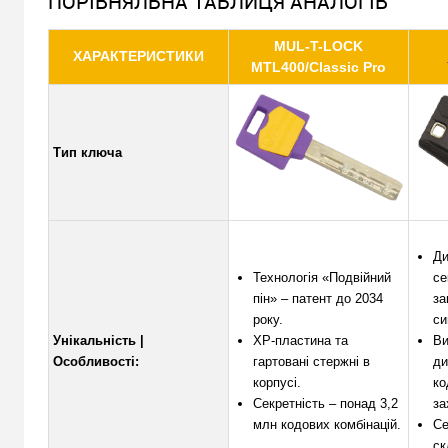
ПОРІВНЯЛЬНА ТАБЛИЦЯ АНАЛОГІВ
MUL-T-LOCK
ХАРАКТЕРИСТИКИ
MTL400/Classic Pro
Тип ключа
Ди
Технологія «Подвійний
се
пін» – патент до 2034
за
року.
си
Унікальність |
XP-пластина та
Ви
Особливості:
гартовані стержні в
ди
корпусі.
ко
Секретність – понад 3,2
за
млн кодових комбінацій.
Се
ск