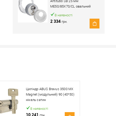
Antitubo SB 25 мм
ME50/85X70/CL овальний
широкий хром полірований
В наявності
2 334
грн.
Наявність в роздрібних магазинах уточн
Знайшли деше
Знизимо 
Циліндр ABUS Bravus 3500 MX
Купити в 1 клік
Magnet (модульний) 90 (40*50)
нікель сатин
ей товар. Деталі запитуйте у менеджера.
В наявності
10 241
грн.