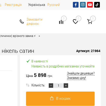
д
Реєстрація
Українська
Русский
0
0
0
Замовити
дзвінок
•
личинки) врізного замка ⚡️
 нікель сатин
Артикул:
21964
В наявності
Наявність в роздрібних магазинах уточнюйте
Знайшли дешевше?
5 898
Ціна
грн.
Знизимо ціну!
Кількість:
В кошик