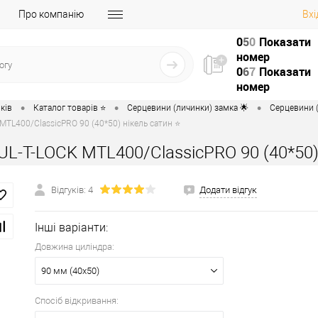
Про компанію
Вхі
0
5
0
Показати
номер
0
6
7
Показати
номер
•
•
•
ків
Каталог товарів ⭐
Серцевини (личинки) замка 🌟
Серцевини (
MTL400/ClassicPRO 90 (40*50) нікель сатин ⭐
L-T-LOCK MTL400/ClassicPRO 90 (40*50)
Відгуків: 4
Додати відгук
Інші варіанти:
Довжина циліндра:
90 мм (40x50)
Спосіб відкривання: