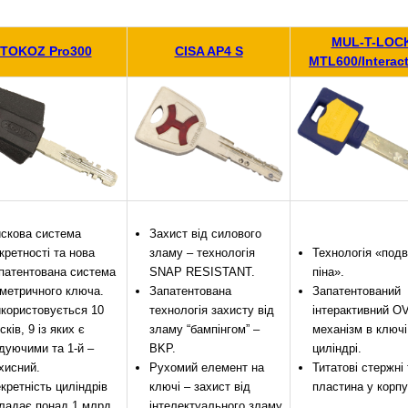
MUL-T-LOC
TOKOZ Pro300
CISA AP4 S
MTL600/Interact
скова система
Захист від силового
кретності та нова
зламу – технологія
Технологія «подв
патентована система
SNAP RESISTANT.
піна».
метричного ключа.
Запатентована
Запатентований
користовується 10
технологія захисту від
інтерактивний OV
сків, 9 із яких є
зламу “бампінгом” –
механізм в ключі
дуючими та 1-й –
BKP.
циліндрі.
хисний.
Рухомий елемент на
Титатові стержні
кретність циліндрів
ключі – захист від
пластина у корпу
ладає понад 1 млрд
інтелектуального зламу.