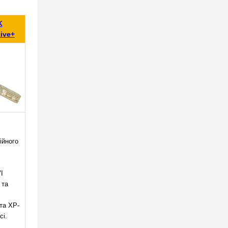
K
ive+
ійного
I
 та
 та ХР-
сі.