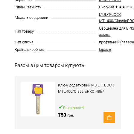
Рівень захисту
Високий ★★★☆☆
MUL-T-LOCK
Модель серцевини
MTL400/ClassicPR
Серцевина для ВР
Тип товару
замка
Тип ключа
профільний (лазерн
Країна виробник
Ізраїль
Разом з цим товаром купують:
Ключ додатковий MUL-T-LOCK
MTL400/ClassicPRO 4867
В наявності
750
грн.