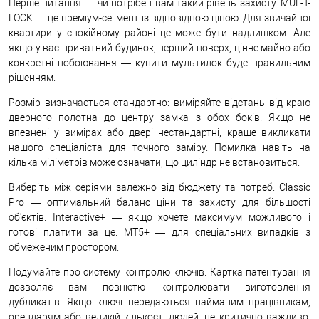
Перше питання — чи потрібен вам такий рівень захисту. MUL-T-
LOCK — це преміум-сегмент із відповідною ціною. Для звичайної
квартири у спокійному районі це може бути надлишком. Але
якщо у вас приватний будинок, перший поверх, цінне майно або
конкретні побоювання — купити мультилок буде правильним
рішенням.
Розмір визначається стандартно: виміряйте відстань від краю
дверного полотна до центру замка з обох боків. Якщо не
впевнені у вимірах або двері нестандартні, краще викликати
нашого спеціаліста для точного заміру. Помилка навіть на
кілька міліметрів може означати, що циліндр не встановиться.
Виберіть між серіями залежно від бюджету та потреб. Classic
Pro — оптимальний баланс ціни та захисту для більшості
об'єктів. Interactive+ — якщо хочете максимум можливого і
готові платити за це. MT5+ — для спеціальних випадків з
обмеженим простором.
Подумайте про систему контролю ключів. Картка патентування
дозволяє вам повністю контролювати виготовлення
дубликатів. Якщо ключі передаються найманим працівникам,
орендарям або великій кількості людей, це критично важливо.