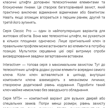
класичні штифти доповнені телескопічними елементами та
блокуючими пінами. Це створює багаторівневий захист, який
практично виключає відмикання відмичками або бампінгом.
Навіть якщо зломщик впорається з першим рівнем, другий та
третій його зупинять.
Серія Classic Pro — один із найпопулярніших варіантів для
житлових об'єктів. Вона має телескопічні штифти, які рухаються
в кількох площинах одночасно. Лише оригінальний ключ із
правильним профілем може встановити всі елементи в потрібну
позицію. Мультилок серцевина цієї серії витримує спроби
висвердлювання завдяки загартованим вставкам.
Interactive+ — топова серія з максимальним захистом. Тут до
телескопічних штифтів додані рухомі елементи всередині самого
ключа. Коли ключ вставляється в циліндр, внутрішні
компоненти ключа взаємодіють з механізмом личинки,
створюючи додатковий рівень кодування. Підробити такий
ключ майже неможливо без заводського обладнання.
Серія MT5+ — компактний варіант для вузьких дверей або
спеціальних замків. Попри менші розміри, рівень захисту