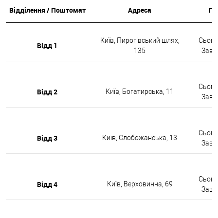
Відділення / Поштомат
Адреса
Гр
Київ, Пирогівський шлях,
Сьогод
Відд 1
135
Завтр
Сьогод
Відд 2
Київ, Богатирська, 11
Завтр
Сьогод
Відд 3
Київ, Слобожанська, 13
Завтр
Сьогод
Відд 4
Київ, Верховинна, 69
Завтр