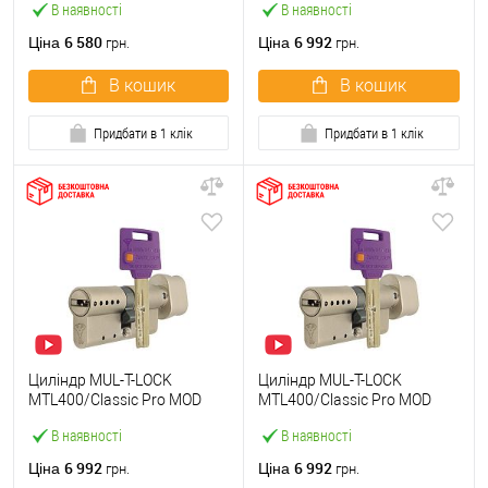
В наявності
В наявності
нікель сатин
нікель сатин
6 580
6 992
Ціна
Ціна
грн.
грн.
В кошик
В кошик
Придбати в 1 клік
Придбати в 1 клік
Циліндр MUL-T-LOCK
Циліндр MUL-T-LOCK
MTL400/Classic Pro MOD
MTL400/Classic Pro MOD
101T (31*70T) (модульний)
101T (70*31T) (модульний)
В наявності
В наявності
нікель сатин
нікель сатин
6 992
6 992
Ціна
Ціна
грн.
грн.