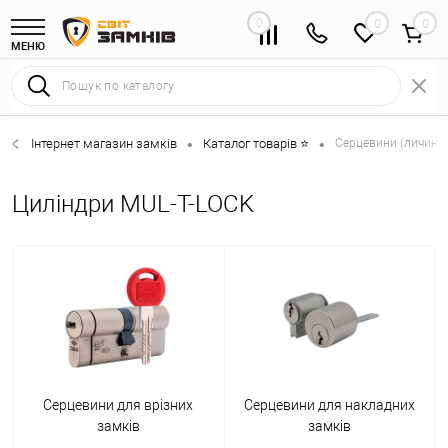
0
0
МЕНЮ
Інтернет магазин замків
Каталог товарів ⭐
Серцевини (личинки
•
•
Циліндри MUL-T-LOCK
Серцевини для врізних
Серцевини для накладних
замків
замків