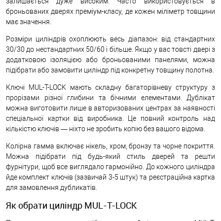
залишається дуже високим. Часто використовується в
броньованих дверях преміум-класу, де кожен міліметр товщини
має значення.
Розміри циліндрів охоплюють весь діапазон: від стандартних
30/30 до нестандартних 50/60 і більше. Якщо у вас товсті двері з
додатковою ізоляцією або броньованими панелями, можна
підібрати або замовити циліндр під конкретну товщину полотна.
Ключі MUL-T-LOCK мають складну багаторівневу структуру з
прорізами різної глибини та бічними елементами. Дублікат
можна виготовити лише в авторизованих центрах за наявності
спеціальної картки від виробника. Це повний контроль над
кількістю ключів — ніхто не зробить копію без вашого відома.
Колірна гамма включає нікель, хром, бронзу та чорне покриття.
Можна підібрати під будь-який стиль дверей та решти
фурнітури, щоб все виглядало гармонійно. До кожного циліндра
йде комплект ключів (зазвичай 3-5 штук) та реєстраційна картка
для замовлення дубликатів.
Як обрати циліндр MUL-T-LOCK