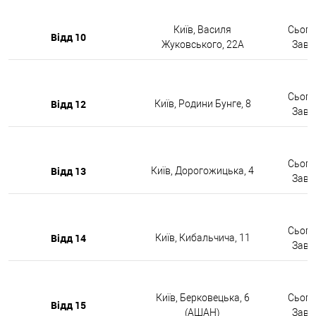
Київ, Василя
Сьогод
Відд 10
Жуковського, 22А
Завтр
Сьогод
Відд 12
Київ, Родини Бунге, 8
Завтр
Сьогод
Відд 13
Київ, Дорогожицька, 4
Завтр
Сьогод
Відд 14
Київ, Кибальчича, 11
Завтр
Київ, Берковецька, 6
Сьогод
Відд 15
(АШАН)
Завтр