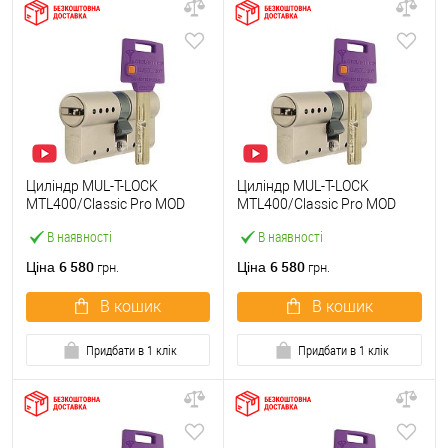
Циліндр MUL-T-LOCK
Циліндр MUL-T-LOCK
MTL400/Classic Pro MOD
MTL400/Classic Pro MOD
100 (35*65) (модульний)
100 (40*60) (модульний)
В наявності
В наявності
нікель сатин
нікель сатин
6 580
6 580
Ціна
Ціна
грн.
грн.
В кошик
В кошик
Придбати в 1 клік
Придбати в 1 клік