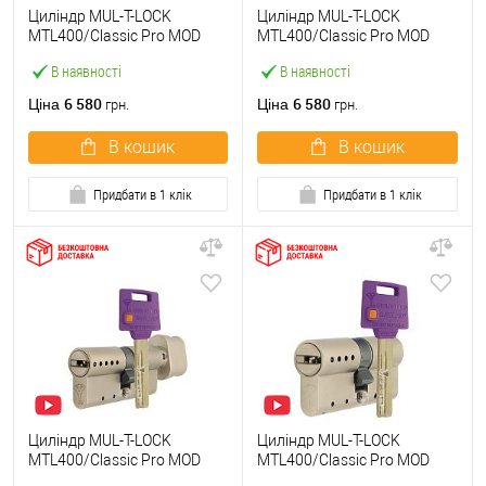
Циліндр MUL-T-LOCK
Циліндр MUL-T-LOCK
MTL400/Classic Pro MOD
MTL400/Classic Pro MOD
100T (50*50T) (модульний)
100T (60*40T) (модульний)
В наявності
В наявності
нікель сатин
нікель сатин
6 580
6 580
Ціна
Ціна
грн.
грн.
В кошик
В кошик
Придбати в 1 клік
Придбати в 1 клік
Циліндр MUL-T-LOCK
Циліндр MUL-T-LOCK
MTL400/Classic Pro MOD
MTL400/Classic Pro MOD
100T (65*35T) (модульний)
101 (31*70) (модульний)