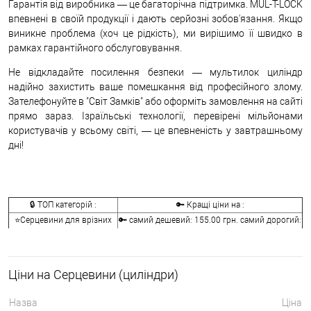
Гарантія від виробника — це багаторічна підтримка. MUL-T-LOCK
впевнені в своїй продукції і дають серйозні зобов'язання. Якщо
виникне проблема (хоч це рідкість), ми вирішимо її швидко в
рамках гарантійного обслуговування.
Не відкладайте посилення безпеки — мультилок циліндр
надійно захистить ваше помешкання від професійного злому.
Зателефонуйте в "Світ Замків" або оформіть замовлення на сайті
прямо зараз. Ізраїльські технології, перевірені мільйонами
користувачів у всьому світі, — це впевненість у завтрашньому
дні!
🔒 ТОП категорій :
🔑 Кращі ціни на :
⭐Серцевини для врізних
🔑 самий дешевий: 155.00 грн. самий дорогий:
замків:
41072.00 грн.
🔐Серцевини для
🔑 самий дешевий: 146.00 грн. самий дорогий:
накладних замків:
2622.00 грн.
Ціни на Серцевини (циліндри)
🔑 самий дешевий: 133.00 грн. самий дорогий:
⭐Ключі до серцевин:
9990.00 грн.
Назва
Ціна
🔑 самий дешевий: 30.00 грн. самий дорогий: