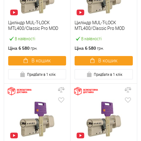
Циліндр MUL-T-LOCK
Циліндр MUL-T-LOCK
MTL400/Classic Pro MOD
MTL400/Classic Pro MOD
100T (35*65T) (модульний)
100T (40*60T) (модульний)
В наявності
В наявності
нікель сатин
нікель сатин
6 580
6 580
Ціна
Ціна
грн.
грн.
В кошик
В кошик
Придбати в 1 клік
Придбати в 1 клік