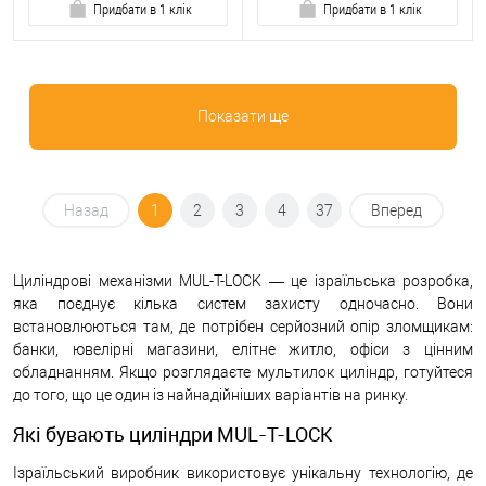
Придбати в 1 клік
Придбати в 1 клік
Показати ще
Назад
1
2
3
4
37
Вперед
Циліндрові механізми MUL-T-LOCK — це ізраїльська розробка,
яка поєднує кілька систем захисту одночасно. Вони
встановлюються там, де потрібен серйозний опір зломщикам:
банки, ювелірні магазини, елітне житло, офіси з цінним
обладнанням. Якщо розглядаєте мультилок циліндр, готуйтеся
до того, що це один із найнадійніших варіантів на ринку.
Які бувають циліндри MUL-T-LOCK
Ізраїльський виробник використовує унікальну технологію, де