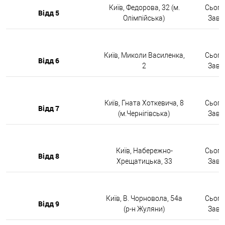
Київ, Федорова, 32 (м.
Сьогод
Відд 5
Олімпійська)
Завтр
Київ, Миколи Василенка,
Сьогод
Відд 6
2
Завтр
Київ, Гната Хоткевича, 8
Сьогод
Відд 7
(м.Чернігівська)
Завтр
Київ, Набережно-
Сьогод
Відд 8
Хрещатицька, 33
Завтр
Київ, В. Чорновола, 54а
Сьогод
Відд 9
(р-н Жуляни)
Завтр