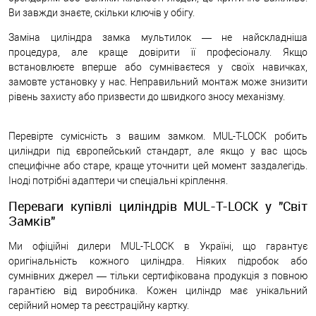
Ви завжди знаєте, скільки ключів у обігу.
Заміна циліндра замка мультилок — не найскладніша
процедура, але краще довірити її професіоналу. Якщо
встановлюєте вперше або сумніваєтеся у своїх навичках,
замовте установку у нас. Неправильний монтаж може знизити
рівень захисту або призвести до швидкого зносу механізму.
Перевірте сумісність з вашим замком. MUL-T-LOCK робить
циліндри під європейський стандарт, але якщо у вас щось
специфічне або старе, краще уточнити цей момент заздалегідь.
Іноді потрібні адаптери чи спеціальні кріплення.
Переваги купівлі циліндрів MUL-T-LOCK у "Світ
Замків"
Ми офіційні дилери MUL-T-LOCK в Україні, що гарантує
оригінальність кожного циліндра. Ніяких підробок або
сумнівних джерел — тільки сертифікована продукція з повною
гарантією від виробника. Кожен циліндр має унікальний
серійний номер та реєстраційну картку.