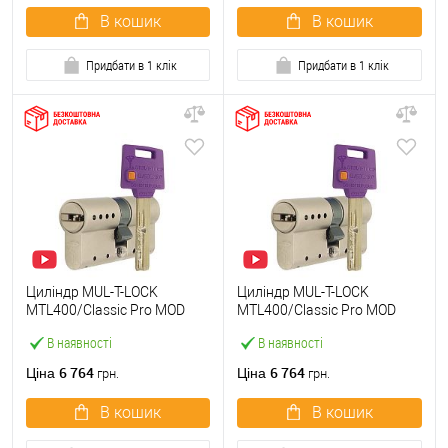
В кошик
В кошик
Придбати в 1 клік
Придбати в 1 клік
Циліндр MUL-T-LOCK
Циліндр MUL-T-LOCK
MTL400/Classic Pro MOD
MTL400/Classic Pro MOD
105 (35*70) (модульний)
105 (40*65) (модульний)
В наявності
В наявності
нікель сатин
нікель сатин
6 764
6 764
Ціна
Ціна
грн.
грн.
В кошик
В кошик