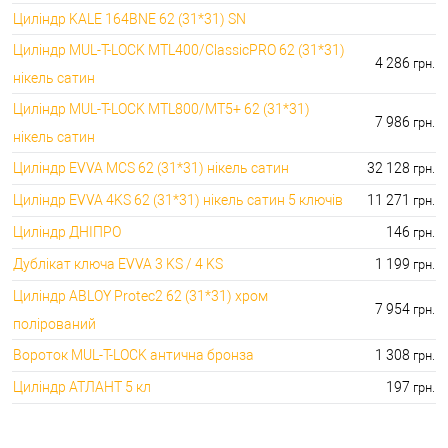
🔐Аксесуари для серцевин:
Циліндр KALE 164BNE 62 (31*31) SN
2746.00 грн.
Циліндр MUL-T-LOCK MTL400/ClassicPRO 62 (31*31)
4 286
грн.
нікель сатин
Циліндр MUL-T-LOCK MTL800/MT5+ 62 (31*31)
7 986
грн.
нікель сатин
Циліндр EVVA MCS 62 (31*31) нікель сатин
32 128
грн.
Циліндр EVVA 4KS 62 (31*31) нікель сатин 5 ключів
11 271
грн.
Циліндр ДНІПРО
146
грн.
Дублікат ключа EVVA 3 KS / 4 KS
1 199
грн.
Циліндр ABLOY Protec2 62 (31*31) хром
7 954
грн.
полірований
Вороток MUL-T-LOCK антична бронза
1 308
грн.
Циліндр АТЛАНТ 5 кл
197
грн.