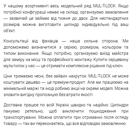
У нашому асортименті весь модельний ряд MUL-T-LOCK. Якщо
потрібної конфігурації немає на складі, організуємо замовлення
— зазвичай це займає від тижня до двох. Для нестандартних
розмірів можна виготовити циліндр індивідуально під ваш
об'єкт.
Консультації від фахівців — наша сильна сторона. Ми
допоможемо визначитися з серією, розміром, кольором та
типом виконання. Якщо потрібно, організуємо виїзд майстра
для заміру на місці та професійного монтажу. Купити серцевину
мультилок у нас — це отримати комплексне рішення під ключ.
Ціни тримаємо чесні, без зайвих накруток. MUL-T-LOCK не може
коштувати дешево — це преміум-продукт. Але ми працюємо на
мінімальній маржі та іноді робимо акції на окремі моделі. Можна
зловити вигідну пропозицію без втрати якості.
Доставка працює по всій Україні швидко та надійно. Циліндри
пакуємо ретельно, щоб виключити пошкодження при
транспортуванні. Можна оплатити при отриманні після огляду
товару — так ви переконаєтесь, що все відповідає замовленню.