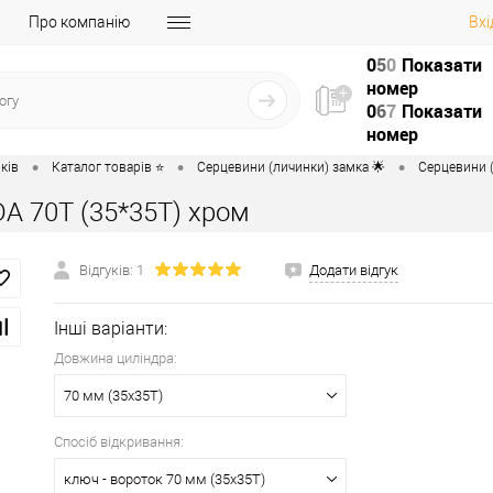
Про компанію
Вхі
0
5
0
Показати
номер
0
6
7
Показати
номер
•
•
•
ків
Каталог товарів ⭐
Серцевини (личинки) замка 🌟
Серцевини (
A 70T (35*35T) хром
Відгуків: 1
Додати відгук
Інші варіанти:
Довжина циліндра:
70 мм (35x35T)
Спосіб відкривання:
ключ - вороток 70 мм (35x35T)