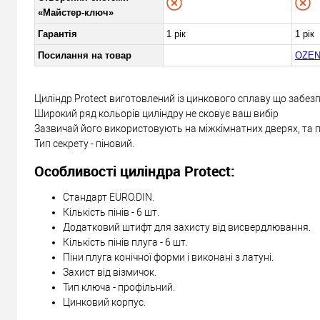
«Майстер-ключ»
Гарантія
1 рік
1 рік
Посилання на товар
OZEN
Циліндр Protect виготовлений із цинкового сплаву що забезп
Широкий ряд кольорів циліндру не сковує ваш вибір
Зазвичай його використовують на міжкімнатних дверях, та п
Тип секрету - піновий.
Особливості циліндра Protect:
Стандарт EURO.DIN.
Кількість пінів - 6 шт.
Додатковий штифт для захисту від висвердлювання.
Кількість пінів плуга - 6 шт.
Піни плуга конічної форми і виконані з латуні.
Захист від візмичок.
Тип ключа - профільний.
Цинковий корпус.