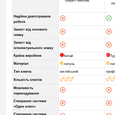
покриті нікелем.
ні
Надійна довготривала
робота
Захист від силового
зламу
Захист від
інтелектуального зламу
Країна виробник
Китай
Ту
Матеріал
латунь
ла
Тип ключа
англійський
проф
Кількість ключів
Можливість
перекодування
Створення системи
«Один ключ»
Створення системи