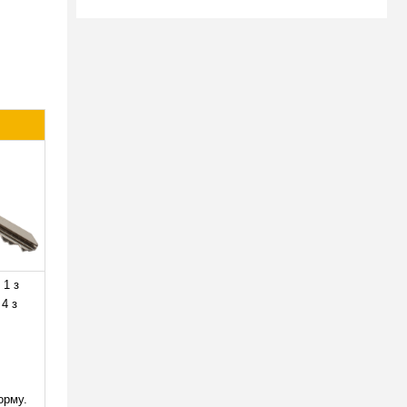
ціну!
 1 з
 4 з
орму.