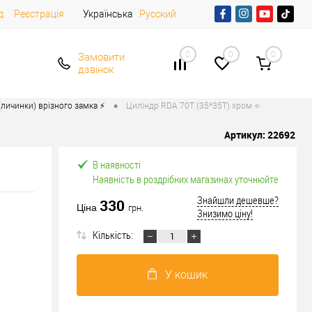
д
Реєстрація
Українська
Русский
0
0
0
Замовити
дзвінок
•
личинки) врізного замка ⚡️
Циліндр RDA 70T (35*35T) хром ⭐
Артикул:
22692
В наявності
Наявність в роздрібних магазинах уточнюйте
Знайшли дешевше?
330
Ціна
грн.
Знизимо ціну!
Кількість:
У кошик