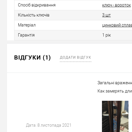
Спосіб відкривання
ключ - вороток
Кількість ключів
3 шт
Матеріал
цинковий спла
Гарантія
1 рік
ВІДГУКИ (1)
ДОДАТИ ВІДГУК
Загальні враженн
Как замерять дл
Дата:
8 листопада 2021