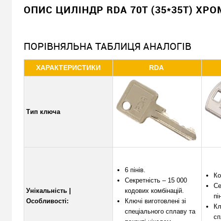
330
Ціна
грн.
ОПИС ЦИЛІНДР RDA 70T (35*35T) ХРО
Кількість:
ПОРІВНЯЛЬНА ТАБЛИЦЯ АНАЛОГІВ
У кошик
ХАРАКТЕРИСТИКИ
RDA
Можемо встановити ц
Доставка
Тип ключа
«Новою Поштою» по Україні
Самовивіз
Мінімальна сума замовлення 400 грн
6 пінів.
Доставка накладеним платежем від 400 грн
Ко
Секретність – 15 000
Се
Унікальність |
кодових комбінацій.
пі
Особливості:
Ключі виготовлені зі
Кл
спеціального сплаву та
Відправити посилання другу
сп