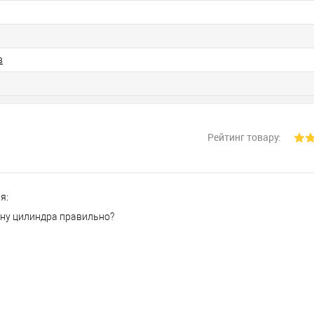
в
Рейтинг товару:
я:
ину цилиндра правильно?