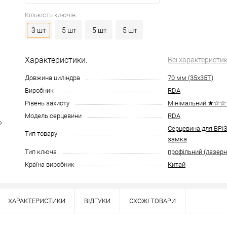
Кількість ключів:
3 шт
5 шт
5 шт
5 шт
Характеристики:
Всі характеристи
Довжина циліндра
70 мм (35x35T)
Виробник
RDA
Рівень захисту
Мінімальний ★☆
Модель серцевини
RDA
Серцевина для ВР
Тип товару
замка
Тип ключа
профільний (лазерн
Країна виробник
Китай
ХАРАКТЕРИСТИКИ
ВІДГУКИ
СХОЖІ ТОВАРИ
Наявність в роздрібних магазинах уточн
Знайшли деше