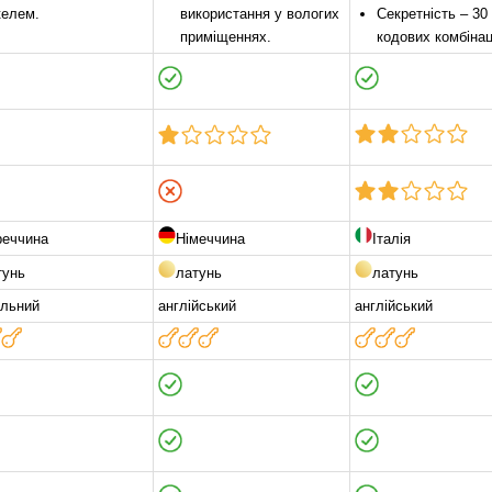
келем.
використання у вологих
Секретність – 30
приміщеннях.
кодових комбінац
реччина
Німеччина
Італія
тунь
латунь
латунь
ільний
англійський
англійський