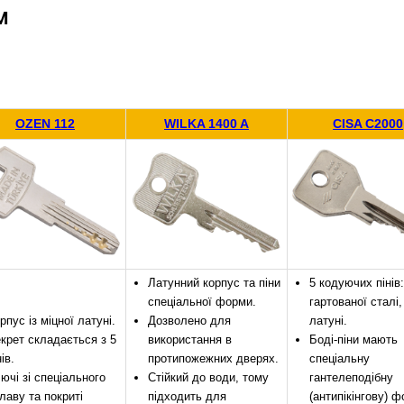
М
Знизимо 
Купити в 1 клік
OZEN 112
WILKA 1400 A
CISA C2000
ей товар. Деталі запитуйте у менеджера.
Оплата
Латунний корпус та піни
5 кодуючих пінів:
спеціальної форми.
гартованої сталі,
рпус із міцної латуні.
Дозволено для
латуні.
крет складається з 5
використання в
Боді-піни мають
нів.
протипожежних дверях.
спеціальну
ючі зі спеціального
Стійкий до води, тому
гантелеподібну
лаву та покриті
підходить для
(антипікінгову) ф