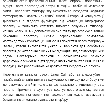
основних серій дозволяє оцінити якість обробки поверхонь і
відчути вагу благородної латуні в руці – італійські матеріали
мають особливу фактуру яку неможливо передати жодними
фотографіями навіть найвищої якості. Авторські консультації
дизайнерів з підбору фурнітури під концепцію інтер'єрного
проекту – італійська естетика вимагає розуміння філософії
кожної колекції і ми допоможемо знайти ту що резонує з вашим
баченням простору. Сервіс персональних замовлень
нестандартних комбінацій кольорів і покриттів через фабрику –
італійці готові виготовити унікальні варіанти для особливих
проектів де каталожні рішення не підходять під архітекторський
задум. Багаторічна гарантія з безкоштовною заміною
дефектних елементів підтверджує впевненість італійців у своїй
продукції яка розрахована на десятиліття бездоганної служби.
Перегляньте каталог ручок Linea Cali або зателефонуйте –
італійський дизайн вимагає вдумливого підходу до вибору і ми
допоможемо знайти колекцію що ідеально впишеться у ваш
простір. Преміальна фурнітура коштує дорого але окупається
роками щоденної естетичної насолоди від кожної взаємодії з
бездоганно виконаною деталлю інтер'єру.