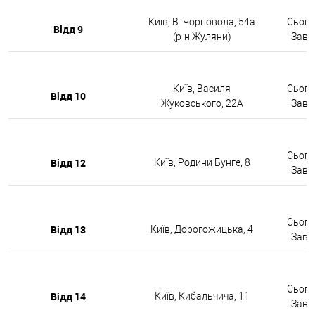
Київ, В. Чорновола, 54а
Сьогод
Відд 9
(р-н Жуляни)
Завтр
Київ, Василя
Сьогод
Відд 10
Жуковського, 22А
Завтр
Сьогод
Відд 12
Київ, Родини Бунге, 8
Завтр
Сьогод
Відд 13
Київ, Дорогожицька, 4
Завтр
Сьогод
Відд 14
Київ, Кибальчича, 11
Завтр