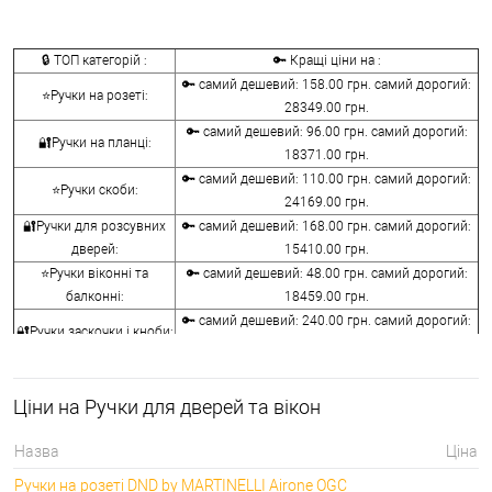
🔒 ТОП категорій :
🔑 Кращі ціни на :
🔑 самий дешевий: 158.00 грн. самий дорогий:
⭐Ручки на розеті:
28349.00 грн.
🔑 самий дешевий: 96.00 грн. самий дорогий:
🔐Ручки на планці:
18371.00 грн.
🔑 самий дешевий: 110.00 грн. самий дорогий:
⭐Ручки скоби:
24169.00 грн.
🔐Ручки для розсувних
🔑 самий дешевий: 168.00 грн. самий дорогий:
дверей:
15410.00 грн.
⭐Ручки віконні та
🔑 самий дешевий: 48.00 грн. самий дорогий:
балконні:
18459.00 грн.
🔑 самий дешевий: 240.00 грн. самий дорогий:
🔐Ручки заскочки і кноби:
10440.00 грн.
⭐Воротки для ванної та
🔑 самий дешевий: 76.00 грн. самий дорогий:
туалету:
12236.00 грн.
Ціни на Ручки для дверей та вікон
🔐Накладки на
🔑 самий дешевий: 76.00 грн. самий дорогий:
серцевини:
7276.00 грн.
Назва
Ціна
🔑 самий дешевий: 50.00 грн. самий дорогий:
⭐Аксесуари для ручок:
Ручки на розеті DND by MARTINELLI Aironе OGC
1442.00 грн.