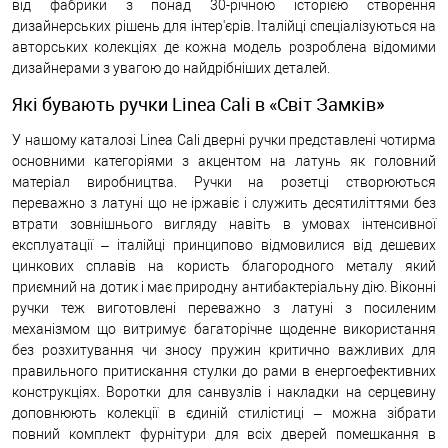
від фабрики з понад 30-річною історією створення
дизайнерських рішень для інтер'єрів. Італійці спеціалізуються на
авторських колекціях де кожна модель розроблена відомими
дизайнерами з увагою до найдрібніших деталей.
Які бувають ручки Linea Cali в «Світ Замків»
У нашому каталозі Linea Cali дверні ручки представлені чотирма
основними категоріями з акцентом на латунь як головний
матеріал виробництва. Ручки на розетці створюються
переважно з латуні що не іржавіє і служить десятиліттями без
втрати зовнішнього вигляду навіть в умовах інтенсивної
експлуатації – італійці принципово відмовилися від дешевих
цинкових сплавів на користь благородного металу який
приємний на дотик і має природну антибактеріальну дію. Віконні
ручки теж виготовлені переважно з латуні з посиленим
механізмом що витримує багаторічне щоденне використання
без розхитування чи зносу пружин критично важливих для
правильного притискання стулки до рами в енергоефективних
конструкціях. Воротки для санвузлів і накладки на серцевину
доповнюють колекції в єдиній стилістиці – можна зібрати
повний комплект фурнітури для всіх дверей помешкання в