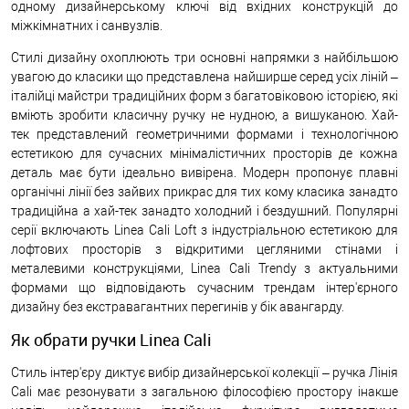
одному дизайнерському ключі від вхідних конструкцій до
міжкімнатних і санвузлів.
Стилі дизайну охоплюють три основні напрямки з найбільшою
увагою до класики що представлена найширше серед усіх ліній –
італійці майстри традиційних форм з багатовіковою історією, які
вміють зробити класичну ручку не нудною, а вишуканою. Хай-
тек представлений геометричними формами і технологічною
естетикою для сучасних мінімалістичних просторів де кожна
деталь має бути ідеально вивірена. Модерн пропонує плавні
органічні лінії без зайвих прикрас для тих кому класика занадто
традиційна а хай-тек занадто холодний і бездушний. Популярні
серії включають Linea Cali Loft з індустріальною естетикою для
лофтових просторів з відкритими цегляними стінами і
металевими конструкціями, Linea Cali Trendy з актуальними
формами що відповідають сучасним трендам інтер'єрного
дизайну без екстравагантних перегинів у бік авангарду.
Як обрати ручки Linea Cali
Стиль інтер'єру диктує вибір дизайнерської колекції – ручка Лінія
Cali має резонувати з загальною філософією простору інакше