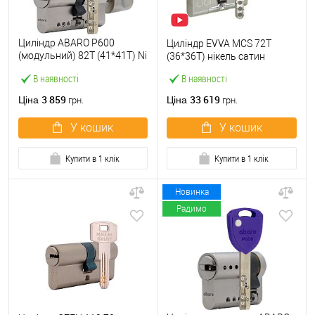
Циліндр ABARO P600
Циліндр EVVA MCS 72T
(модульний) 82T (41*41T) Ni
(36*36T) нікель сатин
нікель сатин 5 ключів
В наявності
В наявності
3 859
33 619
Ціна
Ціна
грн.
грн.
У кошик
У кошик
Купити в 1 клік
Купити в 1 клік
Новинка
Радимо