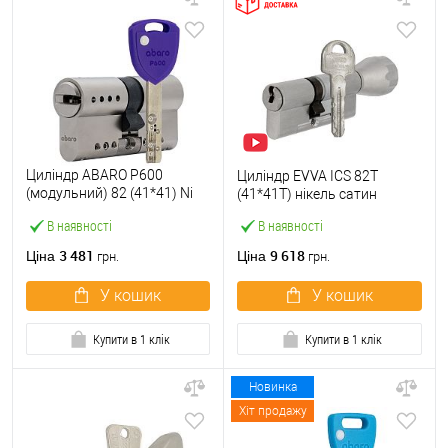
Циліндр ABARO P600
Циліндр EVVA ICS 82T
(модульний) 82 (41*41) Ni
(41*41T) нікель сатин
нікель сатин 5 ключів
В наявності
В наявності
3 481
9 618
Ціна
Ціна
грн.
грн.
У кошик
У кошик
Купити в 1 клік
Купити в 1 клік
Новинка
Хіт продажу