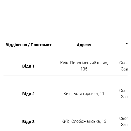
Відділення / Поштомат
Адреса
Гр
Київ, Пирогівський шлях,
Сьогод
Відд 1
135
Завтр
Сьогод
Відд 2
Київ, Богатирська, 11
Завтр
Сьогод
Відд 3
Київ, Слобожанська, 13
Завтр