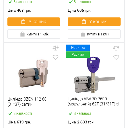
В наявності
В наявності
467
605
Ціна
Ціна
грн.
грн.
У кошик
У кошик
Купити в 1 клік
Купити в 1 клік
Новинка
Радимо
Циліндр ABARO P600
Циліндр OZEN 112 68
(модульний) 62T (31*31T) зі
(31*37) сатин
штоком Ni нікель сатин 5
В наявності
В наявності
ключів
619
2 833
Ціна
Ціна
грн.
грн.