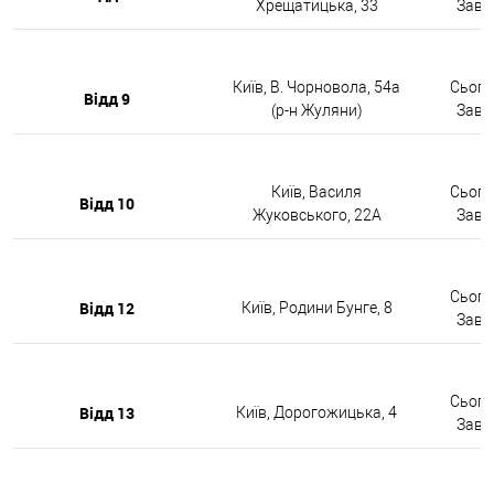
Хрещатицька, 33
Завтр
Київ, В. Чорновола, 54а
Сьогод
Відд 9
(р-н Жуляни)
Завтр
Київ, Василя
Сьогод
Відд 10
Жуковського, 22А
Завтр
Сьогод
Відд 12
Київ, Родини Бунге, 8
Завтр
Сьогод
Відд 13
Київ, Дорогожицька, 4
Завтр