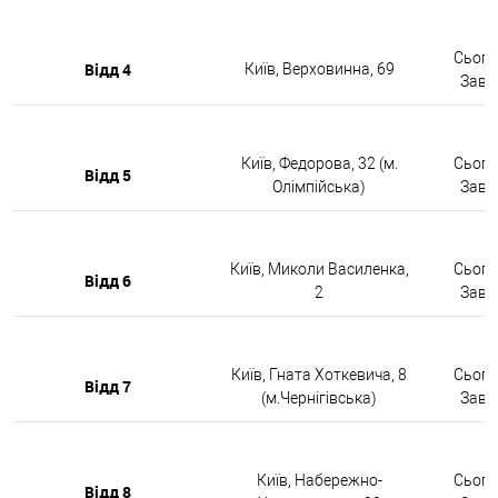
Сьогод
Відд 4
Київ, Верховинна, 69
Завтр
Київ, Федорова, 32 (м.
Сьогод
Відд 5
Олімпійська)
Завтр
Київ, Миколи Василенка,
Сьогод
Відд 6
2
Завтр
Київ, Гната Хоткевича, 8
Сьогод
Відд 7
(м.Чернігівська)
Завтр
Київ, Набережно-
Сьогод
Відд 8