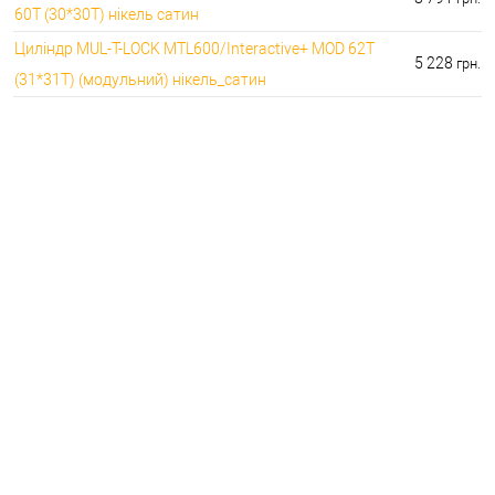
60T (30*30T) нікель сатин
Циліндр MUL-T-LOCK MTL600/Interactive+ MOD 62T
5 228
грн.
(31*31T) (модульний) нікель_сатин