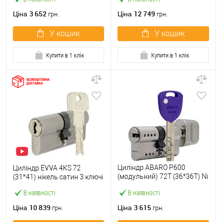
3 652
12 749
Ціна
Ціна
грн.
грн.
У кошик
У кошик
Купити в 1 клік
Купити в 1 клік
Циліндр ABARO P600
Циліндр EVVA 4KS 72
(модульний) 72T (36*36T) Ni
(31*41) нікель сатин 3 ключі
нікель сатин 5 ключів
В наявності
В наявності
10 839
3 615
Ціна
Ціна
грн.
грн.