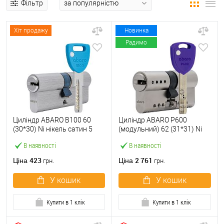
Фільтр
Хіт продажу
Новинка
Радимо
Циліндр ABARO B100 60
Циліндр ABARO P600
(30*30) Ni нікель сатин 5
(модульний) 62 (31*31) Ni
ключів
нікель сатин 5 ключів
В наявності
В наявності
423
2 761
Ціна
Ціна
грн.
грн.
У кошик
У кошик
Купити в 1 клік
Купити в 1 клік