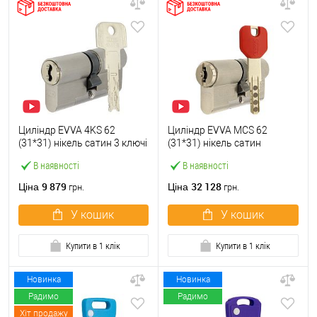
Циліндр EVVA 4KS 62
Циліндр EVVA MCS 62
(31*31) нікель сатин 3 ключі
(31*31) нікель сатин
В наявності
В наявності
9 879
32 128
Ціна
Ціна
грн.
грн.
У кошик
У кошик
Купити в 1 клік
Купити в 1 клік
Новинка
Новинка
Радимо
Радимо
Хіт продажу