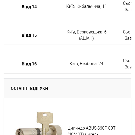
Сьогод
Відд 14
Київ, Кибальчича, 11
Завтр
Київ, Берковецька, 6
Сьогод
Відд 15
(АШАН)
Завтр
Сьогод
Відд 16
Київ, Вербова, 24
Завтр
ОСТАННІ ВІДГУКИ
Цилиндр ABUS S60P 80T
(40*40T) никель