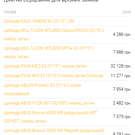
396000.00 грн.
🔑 самий дешевий: 1050.00 грн. самий дорогий:
🔐Домофони:
Назва
Ціна
11100.00 грн.
Циліндр KALE 164BNE 62 (31*31) SN
⭐Сигналізація AJAX:
🔑 самий дешевий: грн. самий дорогий: грн.
Циліндр MUL-T-LOCK MTL400/ClassicPRO 62 (31*31)
4 286
грн.
нікель сатин
Циліндр MUL-T-LOCK MTL800/MT5+ 62 (31*31)
7 986
грн.
нікель сатин
Циліндр EVVA MCS 62 (31*31) нікель сатин
32 128
грн.
Циліндр EVVA 4KS 62 (31*31) нікель сатин 5 ключів
11 271
грн.
Циліндр ABLOY Protec2 62 (31*31) хром
7 954
грн.
полірований
Циліндр ABUS X12R 60T (30*30T) нікель_сатин
2 482
грн.
Циліндр ABUS Bravus 4000 MX (модульний) 60T
7 375
грн.
(30*30T) нікель сатин
Циліндр ABUS Bravus 3500 MX Magnet (модульний)
8 791
грн.