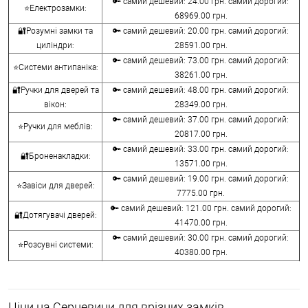
🔑 самий дешевий: 24.00 грн. самий дорогий:
⭐Електрозамки:
68969.00 грн.
🔐Розумні замки та
🔑 самий дешевий: 20.00 грн. самий дорогий:
циліндри:
28591.00 грн.
🔑 самий дешевий: 73.00 грн. самий дорогий:
⭐Системи антипаніка:
38261.00 грн.
🔐Ручки для дверей та
🔑 самий дешевий: 48.00 грн. самий дорогий:
вікон:
28349.00 грн.
🔑 самий дешевий: 37.00 грн. самий дорогий:
⭐Ручки для меблів:
20817.00 грн.
🔑 самий дешевий: 33.00 грн. самий дорогий:
🔐Броненакладки:
13571.00 грн.
🔑 самий дешевий: 19.00 грн. самий дорогий:
⭐Завіси для дверей:
7775.00 грн.
🔑 самий дешевий: 121.00 грн. самий дорогий:
🔐Дотягувачі дверей:
41470.00 грн.
🔑 самий дешевий: 30.00 грн. самий дорогий:
⭐Розсувні системи:
40380.00 грн.
🔑 самий дешевий: 15.00 грн. самий дорогий:
🔐Аксесуари:
8645.00 грн.
🔑 самий дешевий: 780.00 грн. самий дорогий:
⭐Сейфи:
Ціни на Серцевини для врізних замків