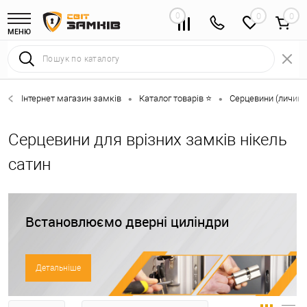
0
0
МЕНЮ
Інтернет магазин замків
Каталог товарів ⭐
Серцевини (личинк
•
•
Серцевини для врізних замків нікель
сатин
Встановлюємо дверні циліндри
Детальніше