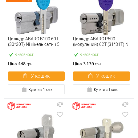
Циліндр ABARO B100 60T
Циліндр ABARO P600
(30*30T) Ni нікель сатин 5
(модульний) 62T (31*31T) Ni
ключів
нікель сатин 5 ключів
В наявності
В наявності
448
3 139
Ціна
Ціна
грн.
грн.
У кошик
У кошик
Купити в 1 клік
Купити в 1 клік