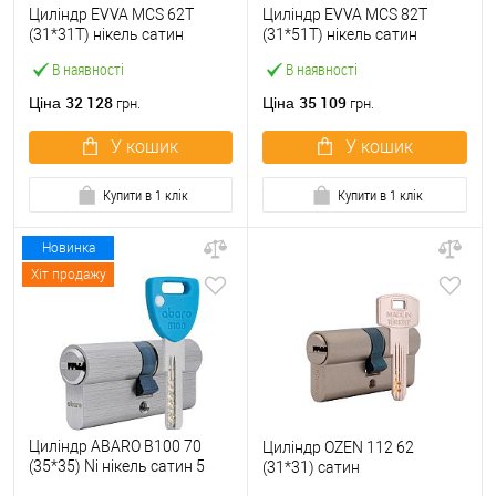
Циліндр EVVA MCS 62T
Циліндр EVVA MCS 82T
(31*31T) нікель сатин
(31*51T) нікель сатин
В наявності
В наявності
32 128
35 109
Ціна
Ціна
грн.
грн.
У кошик
У кошик
Купити в 1 клік
Купити в 1 клік
Новинка
Хіт продажу
Циліндр ABARO B100 70
Циліндр OZEN 112 62
(35*35) Ni нікель сатин 5
(31*31) сатин
ключів