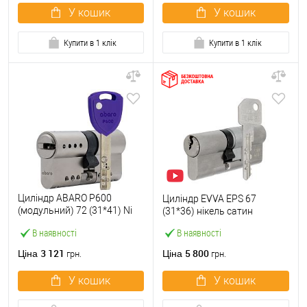
У кошик
У кошик
Купити в 1 клік
Купити в 1 клік
Циліндр ABARO P600
Циліндр EVVA EPS 67
(модульний) 72 (31*41) Ni
(31*36) нікель сатин
нікель сатин 5 ключів
В наявності
В наявності
3 121
5 800
Ціна
Ціна
грн.
грн.
У кошик
У кошик