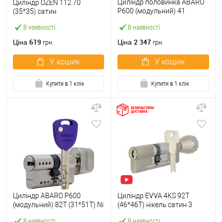
Циліндр половинка ABARO
Циліндр OZEN 112 70
P600 (модульний) 41
(35*35) сатин
(31*10) Ni нікель сатин 5
В наявності
В наявності
ключів
619
2 347
Ціна
Ціна
грн.
грн.
У кошик
У кошик
Купити в 1 клік
Купити в 1 клік
Циліндр ABARO P600
Циліндр EVVA 4KS 92T
(модульний) 82T (31*51T) Ni
(46*46T) нікель сатин 3
нікель сатин 5 ключів
ключі
В наявності
В наявності