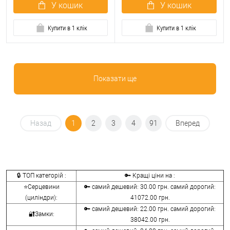
У кошик
У кошик
Купити в 1 клік
Купити в 1 клік
Показати ще
Назад
1
2
3
4
91
Вперед
🔒 ТОП категорій :
🔑 Кращі ціни на :
⭐Серцевини
🔑 самий дешевий: 30.00 грн. самий дорогий:
(циліндри):
41072.00 грн.
🔑 самий дешевий: 22.00 грн. самий дорогий:
🔐Замки:
38042.00 грн.