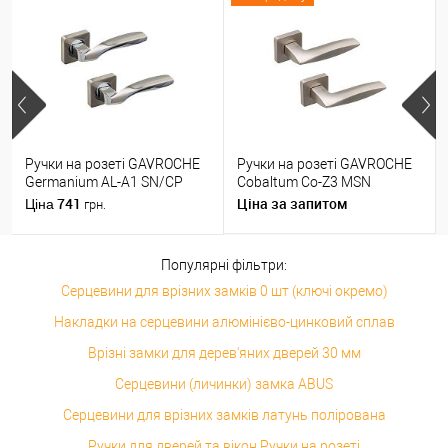
Ручки на розеті GAVROCHE
Ручки на розеті GAVROCHE
Germanium AL-A1 SN/CP
Cobaltum Co-Z3 MSN
нікель/хром
матовий нікель
741
Ціна за запитом
Ціна
грн.
Популярні фільтри:
Серцевини для врізних замків 0 шт (ключі окремо)
Накладки на серцевини алюмінієво-цинковий сплав
Врізні замки для дерев'яних дверей 30 мм
Серцевини (личинки) замка ABUS
Серцевини для врізних замків латунь полірована
Ручки для дверей та вікон Ручки на розеті