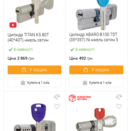
Циліндр ABARO B100 70T
Циліндр TITAN K5 80T
(35*35T) Ni нікель сатин 5
(40*40T) нікель сатин
ключів
В наявності
В наявності
2 869
492
Ціна
Ціна
грн.
грн.
У кошик
У кошик
Купити в 1 клік
Купити в 1 клік