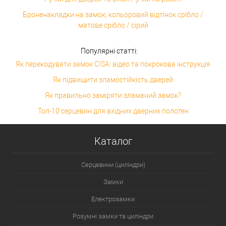
Броненакладки на замок, кольоровий відтінок срібло /
матове срібло / сірий
Популярні статті:
Як перекодувати замок CISA: відео та покрокова інструкція
Як підвищити зламостійкість дверей
Як правильно заміряти зламаний замок?
Топ-10 серцевин для вхідних дверних полотен
Каталог
Серцевини (циліндри)
Замки
Електрозамки
Розумні замки та циліндри