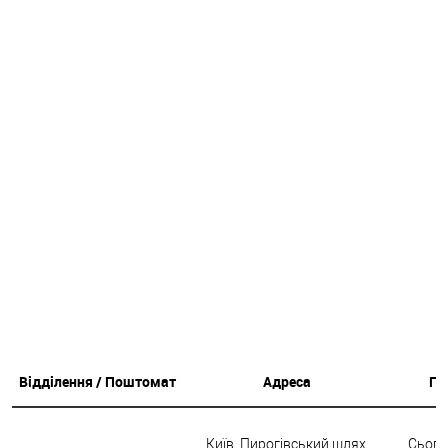
Відділення / Поштомат
Адреса
Гр
Київ, Пирогівський шлях,
Сьогод