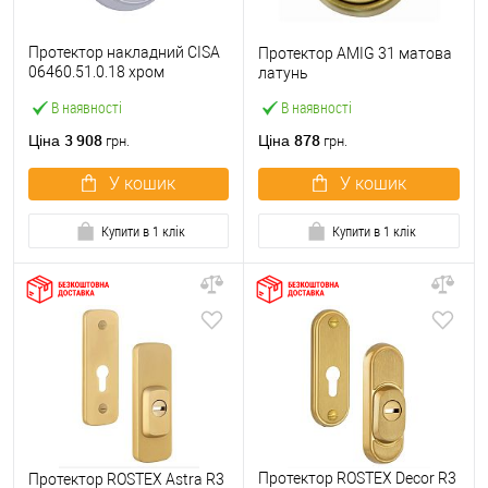
Протектор накладний CISA
Протектор AMIG 31 матова
06460.51.0.18 хром
латунь
полірований
В наявності
В наявності
3 908
878
Ціна
Ціна
грн.
грн.
У кошик
У кошик
Купити в 1 клік
Купити в 1 клік
Протектор ROSTEX Decor R3
Протектор ROSTEX Astra R3