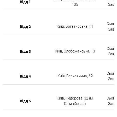
Відд 1
135
Завтр
Сьогод
Відд 2
Київ, Богатирська, 11
Завтр
Сьогод
Відд 3
Київ, Слобожанська, 13
Завтр
Сьогод
Відд 4
Київ, Верховинна, 69
Завтр
Київ, Федорова, 32 (м.
Сьогод
Відд 5
Олімпійська)
Завтр