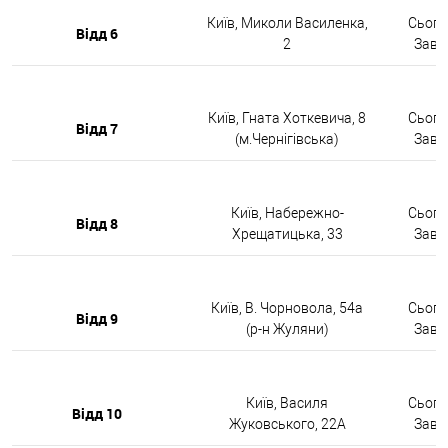
Київ, Миколи Василенка,
Сьогод
Відд 6
2
Завтр
Київ, Гната Хоткевича, 8
Сьогод
Відд 7
(м.Чернігівська)
Завтр
Київ, Набережно-
Сьогод
Відд 8
Хрещатицька, 33
Завтр
Київ, В. Чорновола, 54а
Сьогод
Відд 9
(р-н Жуляни)
Завтр
Київ, Василя
Сьогод
Відд 10
Жуковського, 22А
Завтр