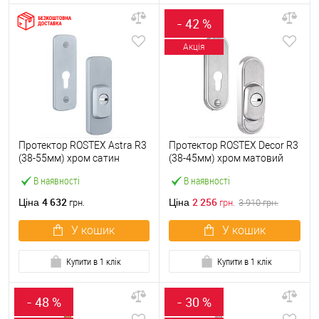
- 42 %
Акція
Протектор ROSTEX Astra R3
Протектор ROSTEX Decor R3
(38-55мм) хром сатин
(38-45мм) хром матовий
В наявності
В наявності
4 632
2 256
Ціна
Ціна
грн.
грн.
3 910
грн.
У кошик
У кошик
Купити в 1 клік
Купити в 1 клік
- 48 %
- 30 %