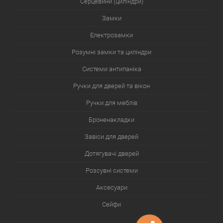
Серцевини (циліндри)
Замки
Електрозамки
Розумні замки та циліндри
Системи антипаніка
Ручки для дверей та вікон
Ручки для меблів
Броненакладки
Завіси для дверей
Дотягувачі дверей
Розсувні системи
Аксесуари
Сейфи