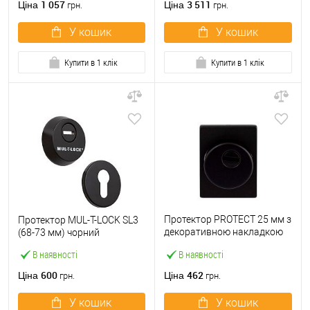
1 057
3 511
Ціна
Ціна
грн.
грн.
У кошик
У кошик
Купити в 1 клік
Купити в 1 клік
Протектор PROTECT 25 мм з
Протектор MUL-T-LOCK SL3
декоративною накладкою
(68-73 мм) чорний
60х80 мм матовий чорний
В наявності
В наявності
600
462
Ціна
Ціна
грн.
грн.
У кошик
У кошик