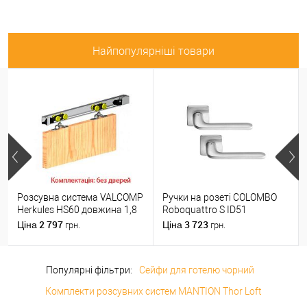
Найпопулярніші товари
Розсувна система VALCOMP
Ручки на розеті COLOMBO
Herkules HS60 довжина 1,8
Roboquattro S ID51
м на 1 полотно вагою до 60
(PT19BZG-PT13) матовий
2 797
3 723
Ціна
Ціна
грн.
грн.
кг
хром
Популярні фільтри:
Сейфи для готелю чорний
Комплекти розсувних систем MANTION Thor Loft