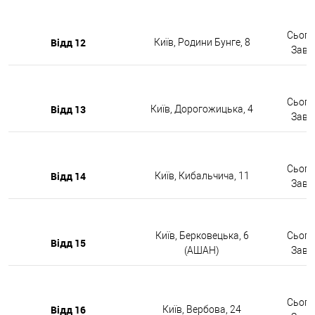
Сьогод
Відд 12
Київ, Родини Бунге, 8
Завтр
Сьогод
Відд 13
Київ, Дорогожицька, 4
Завтр
Сьогод
Відд 14
Київ, Кибальчича, 11
Завтр
Київ, Берковецька, 6
Сьогод
Відд 15
(АШАН)
Завтр
Сьогод
Відд 16
Київ, Вербова, 24