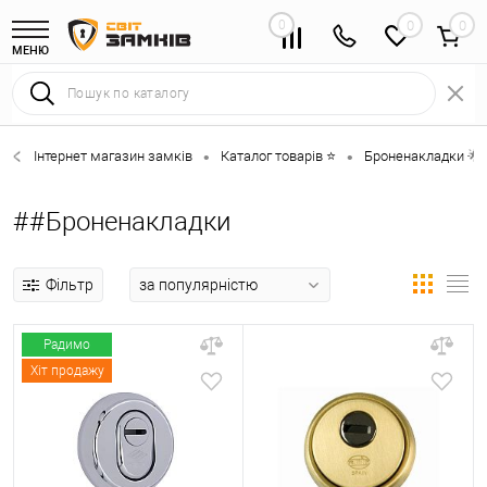
0
0
МЕНЮ
Інтернет магазин замків
Каталог товарів ⭐
Броненакладки 🌟
•
•
##Броненакладки
Фільтр
Радимо
Хіт продажу