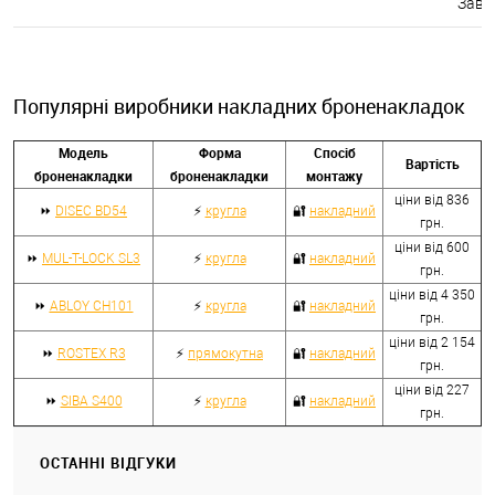
Завтр
Популярні виробники накладних броненакладок
Модель
Форма
Спосіб
Вартість
броненакладки
броненакладки
монтажу
ціни від 836
⏩
DISEC BD54
⚡
кругла
🔐
накладний
грн.
ціни від 600
⏩
MUL-T-LOCK SL3
⚡
кругла
🔐
накладний
грн.
ціни від 4 350
⏩
ABLOY CH101
⚡
кругла
🔐
накладний
грн.
ціни від 2 154
⏩
ROSTEX R3
⚡
прямокутна
🔐
накладний
грн.
ціни від 227
⏩
SIBA S400
⚡
кругла
🔐
накладний
грн.
ОСТАННІ ВІДГУКИ