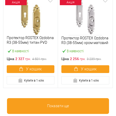
Акція
Акція
Протектор ROSTEX Ozdobna
Протектор ROSTEX Ozdobna
R3 (38-55мм) титан PVD
R3 (38-55мм) хром матовий
матовий
В наявності
В наявності
2 327
2 256
Ціна
Ціна
грн.
4 501
грн.
грн.
3 239
грн.
У кошик
У кошик
Купити в 1 клік
Купити в 1 клік
Показати ще