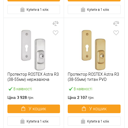
Купити в 1 клік
Купити в 1 клік
Протектор ROSTEX Astra R3
Протектор ROSTEX Astra R3
(38-55мм) нержавіюча
(38-55мм) титан PVD
сталь матова
матовий
В наявності
В наявності
3 928
2 107
Ціна
Ціна
грн.
грн.
У кошик
У кошик
Купити в 1 клік
Купити в 1 клік