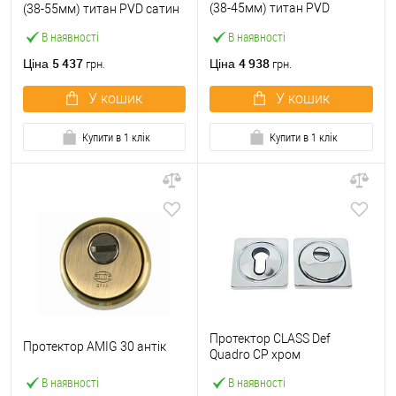
(38-45мм) титан PVD
(38-55мм) титан PVD сатин
матовий
В наявності
В наявності
5 437
4 938
Ціна
Ціна
грн.
грн.
У кошик
У кошик
Купити в 1 клік
Купити в 1 клік
Протектор CLASS Def
Протектор AMIG 30 антік
Quadro CP хром
В наявності
В наявності