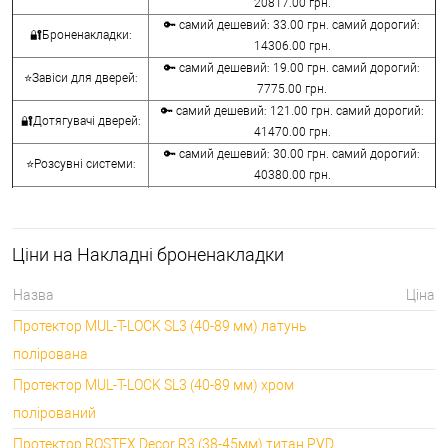
20817.00 грн.
🔑 самий дешевий: 33.00 грн. самий дорогий:
🔐Броненакладки:
14306.00 грн.
🔑 самий дешевий: 19.00 грн. самий дорогий:
⭐Завіси для дверей:
7775.00 грн.
🔑 самий дешевий: 121.00 грн. самий дорогий:
🔐Дотягувачі дверей:
41470.00 грн.
🔑 самий дешевий: 30.00 грн. самий дорогий:
⭐Розсувні системи:
40380.00 грн.
🔑 самий дешевий: 15.00 грн. самий дорогий:
🔐Аксесуари:
8645.00 грн.
🔑 самий дешевий: 780.00 грн. самий дорогий:
⭐Сейфи:
Ціни на Накладні броненакладки
396000.00 грн.
🔑 самий дешевий: 1050.00 грн. самий дорогий:
🔐Домофони:
Назва
Ціна
11100.00 грн.
Протектор MUL-T-LOCK SL3 (40-89 мм) латунь
⭐Сигналізація AJAX:
🔑 самий дешевий: грн. самий дорогий: грн.
полірована
Протектор MUL-T-LOCK SL3 (40-89 мм) хром
полірований
Протектор ROSTEX Decor R3 (38-45мм) титан PVD