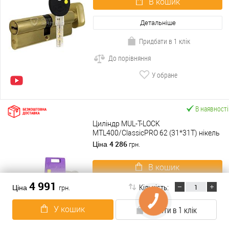
В кошик
Детальніше
Придбати в 1 клік
До порівняння
У обране
В наявності
Циліндр MUL-T-LOCK
MTL400/ClassicPRO 62 (31*31T) нікель
сатин
4 286
Ціна
грн.
В кошик
4 991
Кількість:
Ціна
грн.
Детальніше
Придбати в 1 клік
У кошик
Купити в 1 клік
До порівняння