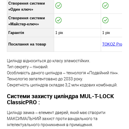
Створення системи
«Один ключ»
Створення системи
«Майстер-ключ»
Гарантія
1 рік
1 рік
Посилання на товар
TOKOZ Pro300
Циліндр відноситься до класу зламостійких.
Тип секрету – піновий.
Особливість даного циліндра – технологія «Подвійний пін».
Технологію запатентовано до 2033 року.
Секретність циліндрів складає 3,2 млн кодових комбінацій.
Системи захисту циліндра MUL-T-LOCK
ClassicPRO :
Циліндр замка – елемент дверей, який має створити
МАКСИМАЛЬНИЙ захист проти вандального та
інтелектуального проникнення в приміщення.