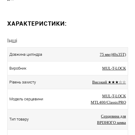
ХАРАКТЕРИСТИКИ:
Інші
Довжина циліндра
75 мм (40x35T)
Виробник
MUL-T-LOCK
Рівень захисту
Високий ★★★☆☆
MUL-T-LOCK
Модель серцевини
MTL400/ClassicPRO
Серцевина для
Тип товару
ВРІЗНОГО замка