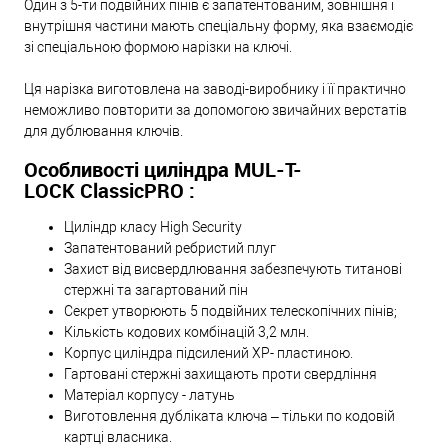
Один з 5-ти подвійних пінів є запатентованим, зовнішня і
внутрішня частини мають спеціальну форму, яка взаємодіє
зі спеціальною формою нарізки на ключі.
Ця нарізка виготовлена на заводі-виробнику і її практично
неможливо повторити за допомогою звичайних верстатів
для дублювання ключів.
Особливості циліндра MUL-T-
LOCK ClassicPRO :
Циліндр класу High Security
Запатентований ребристий плуг
Захист від висвердлювання забезпечують титанові
стержні та загартований пін
Секрет утворюють 5 подвійних телескопічних пінів;
Кількість кодових комбінацій 3,2 млн.
Корпус циліндра підсилений XP- пластиною.
Гартовані стержні захищають проти свердління
Матеріал корпусу - латунь
Виготовлення дубліката ключа – тільки по кодовій
картці власника.