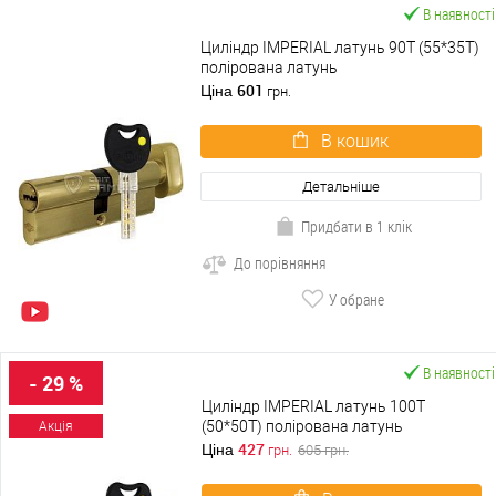
В наявності
Циліндр IMPERIAL латунь 90T (55*35T)
полірована латунь
601
Ціна
грн.
В кошик
Детальніше
Придбати в 1 клік
До порівняння
У обране
В наявності
- 29 %
Циліндр IMPERIAL латунь 100T
(50*50T) полірована латунь
Акція
427
Ціна
грн.
605
грн.