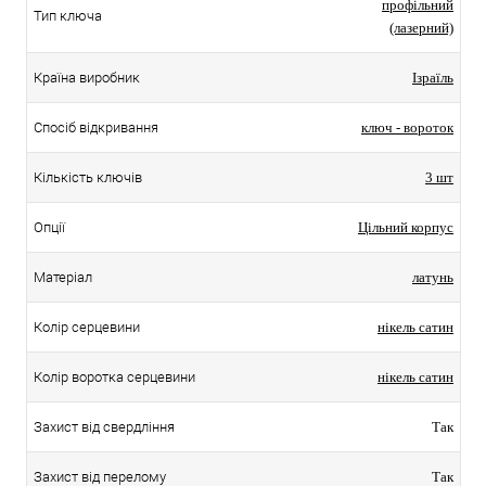
профільний
Тип ключа
(лазерний)
Країна виробник
Ізраїль
Спосіб відкривання
ключ - вороток
Кількість ключів
3 шт
Опції
Цільний корпус
Матеріал
латунь
Колір серцевини
нікель сатин
Колір воротка серцевини
нікель сатин
Захист від свердління
Так
Захист від перелому
Так