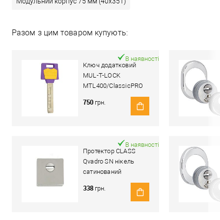
Модульний корпус 75 мм (40x35T)
Разом з цим товаром купують:
В наявності
Ключ додатковий
MUL-T-LOCK
MTL400/ClassicPRO
4867
750
грн.
В наявності
Протектор CLASS
Qvadro SN нікель
сатинований
338
грн.