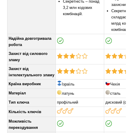
Секретність – понад
захисний.
3,2 млн кодових
Секретність
комбінацій.
складає по
млрд кодов
комбінацій.
Надійна довготривала
робота
Захист від силового
зламу
Захист від
інтелектуального зламу
Країна виробник
Ізраїль
Чехія
Матеріал
латунь
сталь
Тип ключа
профільний
дисковий (фінс
Кількість ключів
Можливість
перекодування