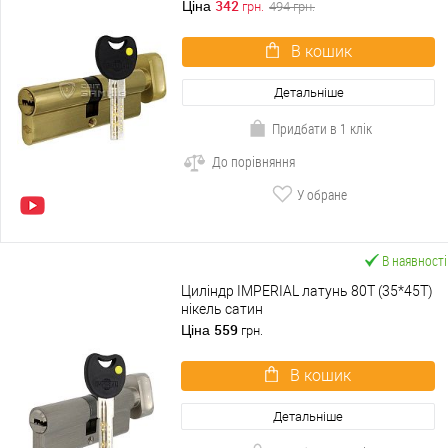
342
Ціна
грн.
494
грн.
В кошик
Детальніше
Придбати в 1 клік
До порівняння
У обране
В наявності
Циліндр IMPERIAL латунь 80T (35*45T)
нікель сатин
559
Ціна
грн.
В кошик
Детальніше