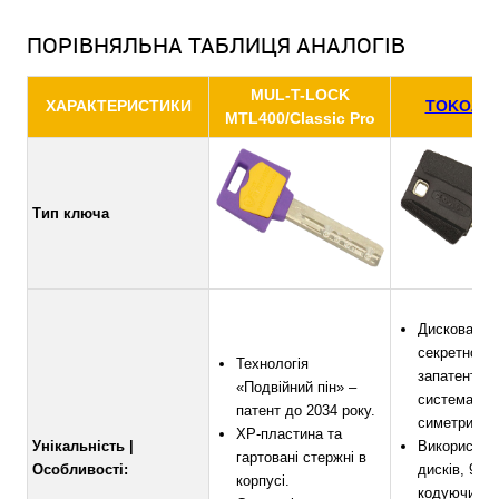
ПОРІВНЯЛЬНА ТАБЛИЦЯ АНАЛОГІВ
MUL-T-LOCK
ХАРАКТЕРИСТИКИ
TOKOZ P
MTL400/Classic Pro
Тип ключа
Дискова си
секретності
Технологія
запатентов
«Подвійний пін» –
система
патент до 2034 року.
симетрично
XP-пластина та
Унікальність |
Використов
гартовані стержні в
Особливості:
дисків, 9 із
корпусі.
кодуючими т