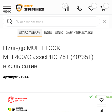
0
0
МЕНЮ
Інтернет магазин замків
ОГЛЯД ТОВАРУ
ВІДЕО
Каталог товарів ⭐
ОПИС
ХАРАКТЕРИСТИКИ
Серцевини (личинк
•
•
Циліндр MUL-T-LOCK
MTL400/ClassicPRO 75T (40*35T)
нікель сатин
Артикул:
21914
В наявності