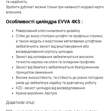
та надійність.
Зробити дублікат можна тільки при наявності кодової карти
власника.
Особливості циліндра EVVA 4KS :
Реверсивний ключ оновленого дизайну.
Стійкі до зносу стопорні штифти та профільні стрижні,
а також модуль з жорсткими металевими штифтами
забезпечують захист від виштовхування або
висвердлювання корпусу циліндра.
Захист від копіювання забезпечується високою
точністю нарізок на ключі та складним профілем.
Захист від бампінгу забезпечується безпружинним
принципом замикання.
Висока зносостійкість, та стійкість до різних погодних
умов що забезпечує надійну та довговічну роботу.
KZS - захист циліндра від висвердлювання.
Країна виробник: Австрія.
Додаткові опції: