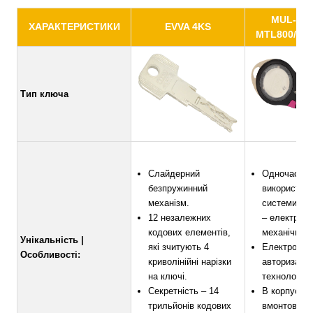
MUL-T-
ХАРАКТЕРИСТИКИ
EVVA 4KS
MTL800/MT
Тип ключа
Слайдерний
Одночасно
безпружинний
використов
механізм.
системи сек
12 незалежних
– електронн
кодових елементів,
механічна.
Унікальність |
які зчитують 4
Електронна
Особливості:
криволінійні нарізки
авторизації 
на ключі.
технологією
Секретність – 14
В корпус ци
трильйонів кодових
вмонтовані 