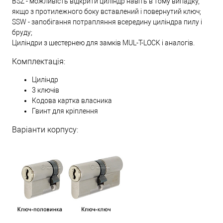
BSZ - можливість відкрити циліндр навіть в тому випадку,
якщо з протилежного боку вставлений і повернутий ключ;
SSW - запобігання потрапляння всередину циліндра пилу і
бруду;
Циліндри з шестернею для замків MUL-T-LOCK і аналогів.
Комплектація:
Циліндр
3 ключів
Кодова картка власника
Гвинт для кріплення
Варіанти корпусу: