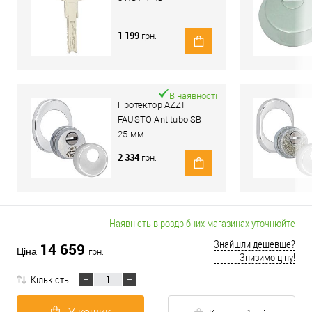
1 199
грн.
В наявності
Протектор AZZI
FAUSTO Antitubo SB
25 мм
ME50/85X70/CL
2 334
грн.
овальний широкий
хром полірований
Наявність в роздрібних магазинах уточнюйте
Знайшли дешевше?
14 659
Ціна
грн.
Знизимо ціну!
Кількість: