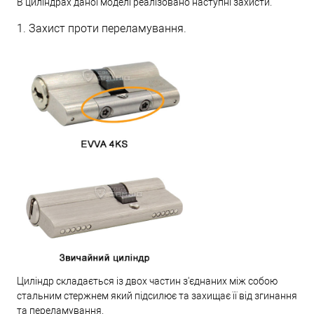
В циліндрах даної моделі реалізовано наступні захисти.
1. Захист проти переламування.
Циліндр складається із двох частин з'єднаних між собою
стальним стержнем який підсилює та захищає її від згинання
та переламування.