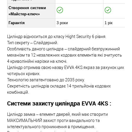
Створення системи
«Майстер-ключ»
Гарантія
3 роки
1 рік
Циліндр відноситься до класу Hight Security 6 рівня.
Тип секрету – Слайдерний.
Особливість даного циліндра – слайдерний безпружинний
механізм та 12 незалежних кодових елементів які зчитують
4 криволінійні нарізки на ключі.
Циліндр отримав свою назву EVVA 4KS якраз за рахунок цих
чотирьох кривих.
Технологію запатентовано до 2035 року.
Секретність циліндрів складає 14 трильйонів кодових
комбінацій.
Системи захисту циліндра EVVA 4KS :
Циліндр замка – елемент дверей, який має створити
МАКСИМАЛЬНИЙ захист проти вандального та
інтелектуального проникнення в приміщення.