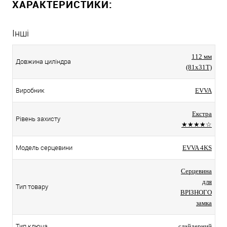
ХАРАКТЕРИСТИКИ:
Інші
112 мм
Довжина циліндра
(81x31T)
Виробник
EVVA
Екстра
Рівень захисту
★★★★☆
Модель серцевини
EVVA 4KS
Серцевина
для
Тип товару
ВРІЗНОГО
замка
Тип ключа
слайдерний