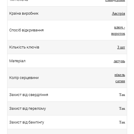
Країна виробник
Австрія
ключ -
Спосіб відкривання
вороток
Кількість ключів
3 шт
Матеріал
латунь
нікель
Колір серцевини
сатин
Захист від свердління
Так
Захист від перелому
Так
Захист від бампінгу
Так