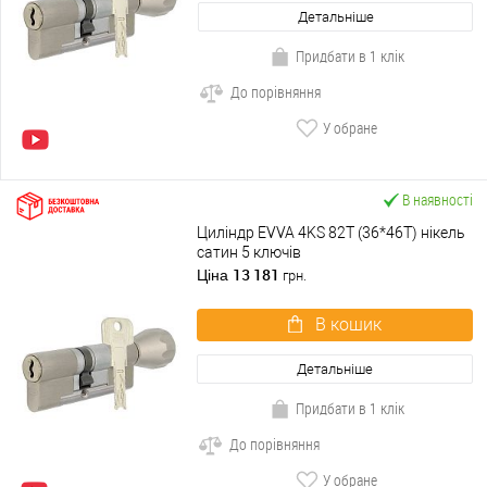
Детальніше
Придбати в 1 клік
До порівняння
У обране
В наявності
Циліндр EVVA 4KS 82T (36*46T) нікель
сатин 5 ключів
13 181
Ціна
грн.
В кошик
Детальніше
Придбати в 1 клік
До порівняння
У обране