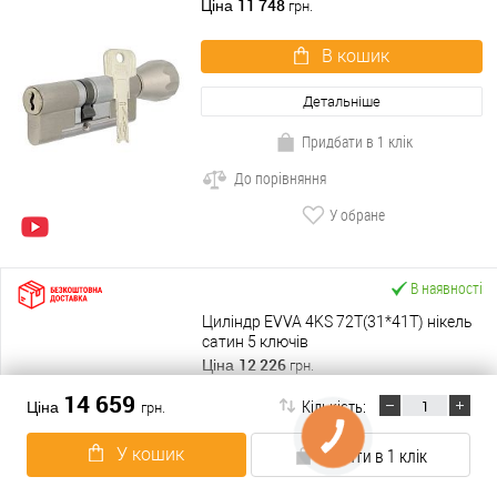
11 748
Ціна
грн.
В кошик
Детальніше
Придбати в 1 клік
До порівняння
У обране
В наявності
Циліндр EVVA 4KS 72Т(31*41T) нікель
сатин 5 ключів
12 226
Ціна
грн.
14 659
Кількість:
Ціна
грн.
В кошик
У кошик
Купити в 1 клік
Детальніше