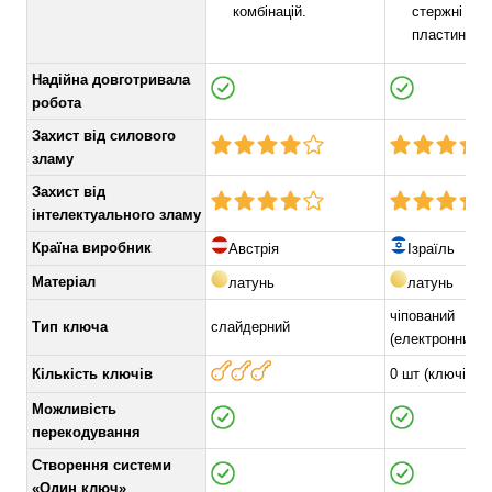
комбінацій.
стержні та 
пластина.
Надійна довготривала
робота
Захист від силового
зламу
Захист від
інтелектуального зламу
Країна виробник
Австрія
Ізраїль
Матеріал
латунь
латунь
чіпований
Тип ключа
слайдерний
(електронний+
Кількість ключів
0 шт (ключі ок
Можливість
перекодування
Створення системи
«Один ключ»