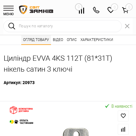
0
0
МЕНЮ
Інтернет магазин замків
ОГЛЯД ТОВАРУ
ВІДЕО
Каталог товарів ⭐
ОПИС
ХАРАКТЕРИСТИКИ
Серцевини (личинк
•
•
Циліндр EVVA 4KS 112T (81*31T)
нікель сатин 3 ключі
Артикул:
20973
В наявності