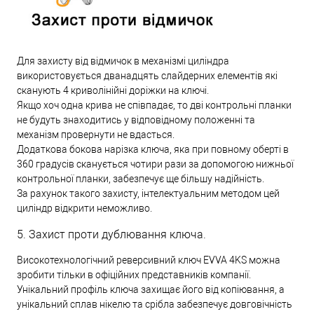
Для захисту від відмичок в механізмі циліндра
використовується дванадцять слайдерних елементів які
сканують 4 криволінійні доріжки на ключі.
Якщо хоч одна крива не співпадає, то дві контрольні планки
не будуть знаходитись у відповідному положенні та
механізм провернути не вдасться.
Додаткова бокова нарізка ключа, яка при повному оберті в
360 градусів сканується чотири рази за допомогою нижньої
контрольної планки, забезпечує ще більшу надійність.
За рахунок такого захисту, інтелектуальним методом цей
циліндр відкрити неможливо.
5. Захист проти дублювання ключа.
Високотехнологічний реверсивний ключ EVVA 4KS можна
зробити тільки в офіційних представників компанії.
Унікальний профіль ключа захищає його від копіювання, а
унікальний сплав нікелю та срібла забезпечує довговічність