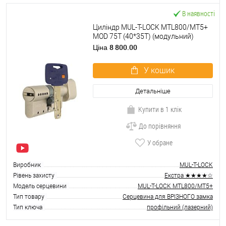
В наявності
Циліндр MUL-T-LOCK MTL800/MT5+
MOD 75T (40*35T) (модульний)
нікель сатин
8 800.00
Ціна
У кошик
Детальніше
Купити в 1 клік
До порівняння
У обране
Виробник
MUL-T-LOCK
Рівень захисту
Екстра ★★★★☆
Модель серцевини
MUL-T-LOCK MTL800/MT5+
Тип товару
Серцевина для ВРІЗНОГО замка
Тип ключа
профільний (лазерний)