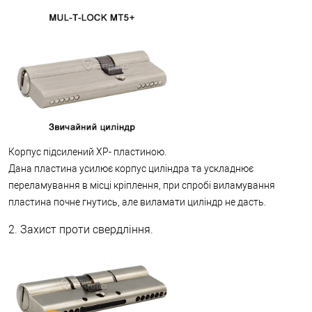
Корпус підсилений XP- пластиною.
Дана пластина усилює корпус циліндра та ускладнює
переламування в місці кріплення, при спробі виламування
пластина почне гнутись, але виламати циліндр не дасть.
2. Захист проти свердління.