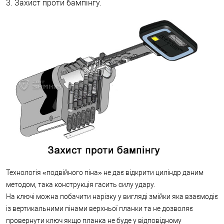
3. Захист проти бампінгу.
Технологія «подвійного піна» не дає відкрити циліндр даним
методом, така конструкція гасить силу удару.
На ключі можна побачити нарізку у вигляді змійки яка взаємодіє
із вертикальними пінами верхньої планки та не дозволяє
провернути ключ якщо планка не буде у відповідному