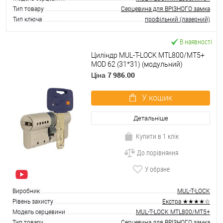
Тип товару
Серцевина для ВРІЗНОГО замка
Тип ключа
профільний (лазерний)
В наявності
Циліндр MUL-T-LOCK MTL800/MT5+
MOD 62 (31*31) (модульний)
нікель_сатин
7 986.00
Ціна
У кошик
Детальніше
Купити в 1 клік
До порівняння
У обране
Виробник
MUL-T-LOCK
Рівень захисту
Екстра ★★★★☆
Модель серцевини
MUL-T-LOCK MTL800/MT5+
Тип товару
Серцевина для ВРІЗНОГО замка