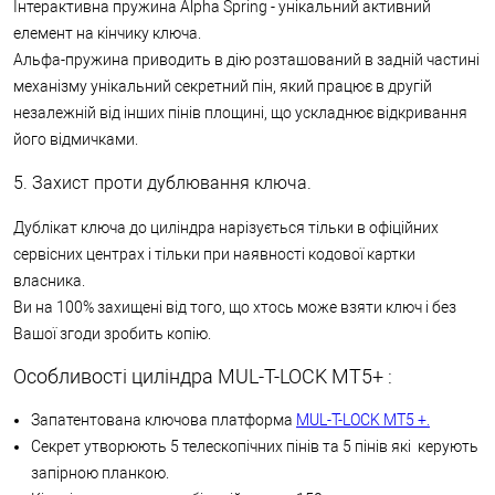
Інтерактивна пружина Alpha Spring - унікальний активний
елемент на кінчику ключа.
Альфа-пружина приводить в дію розташований в задній частині
механізму унікальний секретний пін, який працює в другій
незалежній від інших пінів площині, що ускладнює відкривання
його відмичками.
5. Захист проти дублювання ключа.
Дублікат ключа до циліндра нарізується тільки в офіційних
сервісних центрах і тільки при наявності кодової картки
власника.
Ви на 100% захищені від того, що хтось може взяти ключ і без
Вашої згоди зробить копію.
Особливості циліндра MUL-T-LOCK МТ5+ :
Запатентована ключова платформа
MUL-T-LOCK МТ5 +.
Секрет утворюють 5 телескопічних пінів та 5 пінів які керують
запірною планкою.