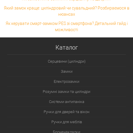
Який замок краще: циліндровий чи сувальдний? Розбираємося в
нюансах
Як керувати смарт-замком PES зі смартфона? Детальний гайд і
можливості
Каталог
Серцевини (циліндри)
Замки
Електрозамки
Розумні замки та циліндри
Системи антипаніка
Ручки для дверей та вікон
Ручки для меблів
Броненакладки