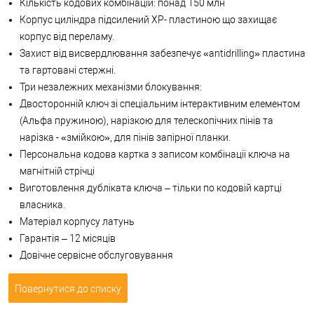
Кількість кодових комбінацій: понад 150 млн
Корпус циліндра підсилений XP- пластиною що захищає
корпус від переламу.
Захист від висвердлювання забезпечує «antidrilling» пластина
та гартовані стержні.
Три незалежних механізми блокування:
Двосторонній ключ зі спеціальним інтерактивним елементом
(Альфа пружиною), нарізкою для телескопічних пінів та
нарізка - «змійкою», для пінів запірної планки.
Персональна кодова картка з записом комбінації ключа на
магнітній стрічці
Виготовлення дубліката ключа – тільки по кодовій картці
власника.
Матеріал корпусу латунь
Гарантія – 12 місяців
Довічне сервісне обслуговування
Повернутися до списку