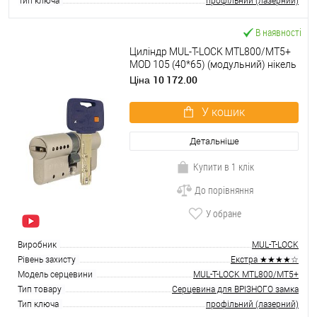
Тип ключа
профільний (лазерний)
В наявності
Циліндр MUL-T-LOCK MTL800/MT5+
MOD 105 (40*65) (модульний) нікель
сатин
10 172.00
Ціна
У кошик
Детальніше
Купити в 1 клік
До порівняння
У обране
Виробник
MUL-T-LOCK
Рівень захисту
Екстра ★★★★☆
Модель серцевини
MUL-T-LOCK MTL800/MT5+
Тип товару
Серцевина для ВРІЗНОГО замка
Тип ключа
профільний (лазерний)