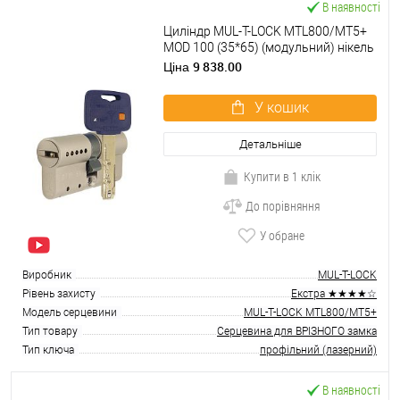
В наявності
Циліндр MUL-T-LOCK MTL800/MT5+
MOD 100 (35*65) (модульний) нікель
сатин
9 838.00
Ціна
У кошик
Детальніше
Купити в 1 клік
До порівняння
У обране
Виробник
MUL-T-LOCK
Рівень захисту
Екстра ★★★★☆
Модель серцевини
MUL-T-LOCK MTL800/MT5+
Тип товару
Серцевина для ВРІЗНОГО замка
Тип ключа
профільний (лазерний)
В наявності