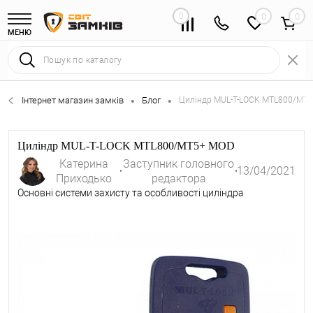
0
0
МЕНЮ
Інтернет магазин замків
Блог
Циліндр MUL-T-LOCK MTL800/MT
•
•
Циліндр MUL-T-LOCK MTL800/MT5+ MOD
Катерина
Заступник головного
13/04/2021
Приходько
редактора
Основні системи захисту та особливості циліндра