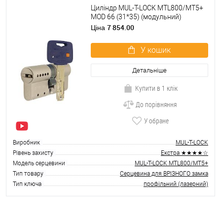
Циліндр MUL-T-LOCK MTL800/MT5+
MOD 66 (31*35) (модульний)
нікель_сатин
7 854.00
Ціна
У кошик
Детальніше
Купити в 1 клік
До порівняння
У обране
Виробник
MUL-T-LOCK
Рівень захисту
Екстра ★★★★☆
Модель серцевини
MUL-T-LOCK MTL800/MT5+
Тип товару
Серцевина для ВРІЗНОГО замка
Тип ключа
профільний (лазерний)