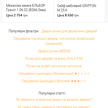
Механізм замка ЕЛЬБОР
Сейф меблевий GRIFFON
Граніт 1.06.02 (BS66,5мм)
M.25.K
(н)
2 754
8 550
Ціна
Ціна
грн.
грн.
Популярні фільтри:
Дверні вічка для дерев'яних дверей
Серцевини (личинки) замків, тип ключа профільний
(лазерний)
Дверні ручки MEDOS
Ручки для дверей та вікон WALA P45
Ручки на розеті натискна-натискна
Серцевини (циліндри) Мінімальний ★☆☆☆☆
Серцевини (циліндри) Високий ★★★☆☆
Популярні статті:
Як замінити зламаний замок на вхідних дверях?
Як самостійно замінити серцевину на дверях?