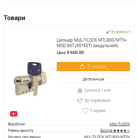
Товари
В наявності
Циліндр MUL-T-LOCK MTL800/MT5+
MOD 90T (45*45T) (модульний)
нікель сатин
9 650.00
Ціна
У кошик
Детальніше
Купити в 1 клік
До порівняння
У обране
Виробник
MUL-T-LOCK
Рівень захисту
Екстра ★★★★☆
Модель серцевини
MUL-T-LOCK MTL800/MT5+