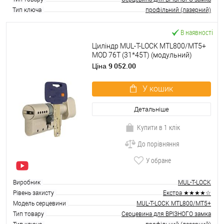
Тип ключа
профільний (лазерний)
В наявності
Циліндр MUL-T-LOCK MTL800/MT5+
MOD 76T (31*45T) (модульний)
нікель сатин
9 052.00
Ціна
У кошик
Детальніше
Купити в 1 клік
До порівняння
У обране
Виробник
MUL-T-LOCK
Рівень захисту
Екстра ★★★★☆
Модель серцевини
MUL-T-LOCK MTL800/MT5+
Тип товару
Серцевина для ВРІЗНОГО замка