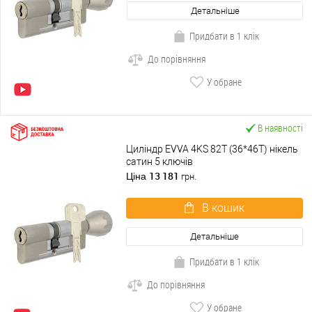
Детальніше
Придбати в 1 клік
До порівняння
У обране
В наявності
Циліндр EVVA 4KS 82T (36*46T) нікель
сатин 5 ключів
13 181
Ціна
грн.
В кошик
Детальніше
Придбати в 1 клік
До порівняння
У обране