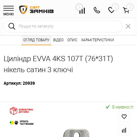
0
0
МЕНЮ
Інтернет магазин замків
ОГЛЯД ТОВАРУ
ВІДЕО
Каталог товарів ⭐
ОПИС
ХАРАКТЕРИСТИКИ
Серцевини (личинк
•
•
Циліндр EVVA 4KS 107T (76*31T)
нікель сатин 3 ключі
Артикул:
20939
В наявності