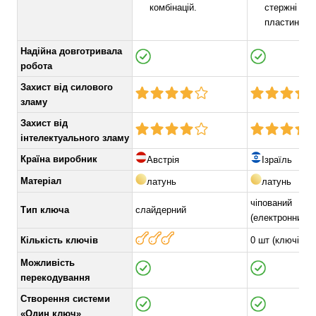
комбінацій.
стержні та 
пластина.
Надійна довготривала
робота
Захист від силового
зламу
Захист від
інтелектуального зламу
Країна виробник
Австрія
Ізраїль
Матеріал
латунь
латунь
чіпований
Тип ключа
слайдерний
(електронний+
Кількість ключів
0 шт (ключі ок
Можливість
перекодування
Створення системи
«Один ключ»