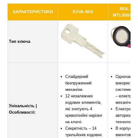
MUL-T-
ХАРАКТЕРИСТИКИ
EVVA 4KS
MTL800/MT
Тип ключа
Слайдерний
Одночасно
безпружинний
використов
механізм.
системи сек
12 незалежних
– електронн
кодових елементів,
механічна.
Унікальність |
які зчитують 4
Електронна
Особливості:
криволінійні нарізки
авторизації 
на ключі.
технологією
Секретність – 14
В корпус ци
трильйонів кодових
вмонтовані 