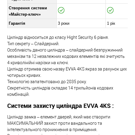
Створення системи
«Майстер-ключ»
Гарантія
3 роки
1 рік
Циліндр відноситься до класу Hight Security 6 рівня.
Тип секрету – Слайдерний.
Особливість даного циліндра – слайдерний безпружинний
механізм та 12 незалежних кодових елементів які зчитують
4 криволінійні нарізки на ключі.
Циліндр отримав свою назву EVVA 4KS якраз за рахунок цих
чотирьох кривих.
Технологію запатентовано до 2035 року.
Секретність циліндрів складає 14 трильйонів кодових
комбінацій.
Системи захисту циліндра EVVA 4KS :
Циліндр замка – елемент дверей, який має створити
МАКСИМАЛЬНИЙ захист проти вандального та
інтелектуального проникнення в приміщення.