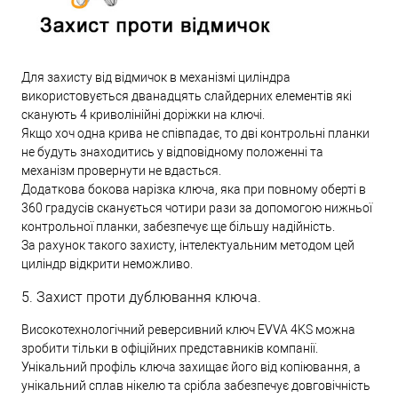
Для захисту від відмичок в механізмі циліндра
використовується дванадцять слайдерних елементів які
сканують 4 криволінійні доріжки на ключі.
Якщо хоч одна крива не співпадає, то дві контрольні планки
не будуть знаходитись у відповідному положенні та
механізм провернути не вдасться.
Додаткова бокова нарізка ключа, яка при повному оберті в
360 градусів сканується чотири рази за допомогою нижньої
контрольної планки, забезпечує ще більшу надійність.
За рахунок такого захисту, інтелектуальним методом цей
циліндр відкрити неможливо.
5. Захист проти дублювання ключа.
Високотехнологічний реверсивний ключ EVVA 4KS можна
зробити тільки в офіційних представників компанії.
Унікальний профіль ключа захищає його від копіювання, а
унікальний сплав нікелю та срібла забезпечує довговічність