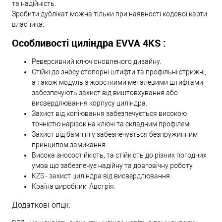
та надійність.
Зробити дублікат можна тільки при наявності кодової карти
власника.
Особливості циліндра EVVA 4KS :
Реверсивний ключ оновленого дизайну.
Стійкі до зносу стопорні штифти та профільні стрижні,
а також модуль з жорсткими металевими штифтами
забезпечують захист від виштовхування або
висвердлювання корпусу циліндра.
Захист від копіювання забезпечується високою
точністю нарізок на ключі та складним профілем.
Захист від бампінгу забезпечується безпружинним
принципом замикання.
Висока зносостійкість, та стійкість до різних погодних
умов що забезпечує надійну та довговічну роботу.
KZS - захист циліндра від висвердлювання.
Країна виробник: Австрія.
Додаткові опції: