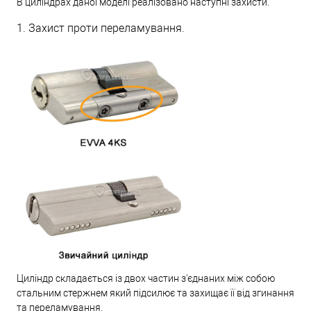
В циліндрах даної моделі реалізовано наступні захисти.
1. Захист проти переламування.
Циліндр складається із двох частин з'єднаних між собою
стальним стержнем який підсилює та захищає її від згинання
та переламування.