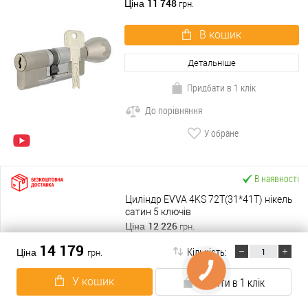
11 748
Ціна
грн.
В кошик
Детальніше
Придбати в 1 клік
До порівняння
У обране
В наявності
Циліндр EVVA 4KS 72Т(31*41T) нікель
сатин 5 ключів
12 226
Ціна
грн.
14 179
Кількість:
Ціна
грн.
В кошик
У кошик
Купити в 1 клік
Детальніше