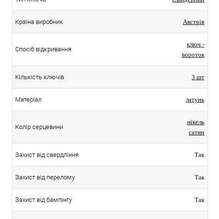
Країна виробник
Австрія
ключ -
Спосіб відкривання
вороток
Кількість ключів
3 шт
Матеріал
латунь
нікель
Колір серцевини
сатин
Захист від свердління
Так
Захист від перелому
Так
Захист від бампінгу
Так