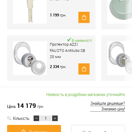
1 199
грн.
В наявності
Протектор AZZI
FAUSTO Antitubo SB
25 мм
ME50/85X70/CL
2 334
грн.
овальний широкий
хром полірований
Наявність в роздрібних магазинах уточнюйте
Знайшли дешевше?
14 179
Ціна
грн.
Знизимо ціну!
Кількість: