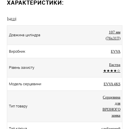
ХАРАКТЕРИСТИКИ:
Інші
107 мм
Довжина циліндра
(76x31T)
Виробник
EVVA
Екстра
Рівень захисту
★★★★☆
Модель серцевини
EVVA 4KS
Серцевина
для
Тип товару
ВРІЗНОГО
замка
Тип ключа
слайдерний