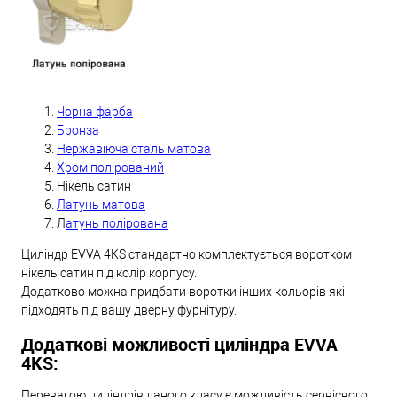
Чорна фарба
Бронза
Нержавіюча сталь матова
Хром полірований
Нікель сатин
Латунь матова
Л
атунь полірована
Циліндр EVVA 4KS стандартно комплектується воротком
нікель сатин під колір корпусу.
Додатково можна придбати воротки інших кольорів які
підходять під вашу дверну фурнітуру.
Додаткові можливості циліндра EVVA
4KS:
Перевагою циліндрів даного класу є можливість сервісного