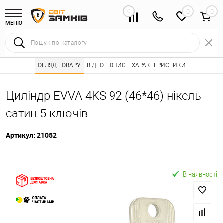
0
0
МЕНЮ
Інтернет магазин замків
ОГЛЯД ТОВАРУ
ВІДЕО
Каталог товарів ⭐
ОПИС
ХАРАКТЕРИСТИКИ
Серцевини (личинк
•
•
Циліндр EVVA 4KS 92 (46*46) нікель
сатин 5 ключів
Артикул:
21052
В наявності