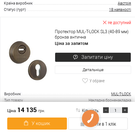
Країна виробник
Австрія
Статус (гурт)
1В наявності
Не доступний
Протектор MUL-T-LOCK SL3 (40-89 мм)
бронза антична
Ціна за запитом
Запитати ціну
Детальніше
У обране
Виробник
MUL-T-LOCK
Тип товару
Накладна броненакладка
Країна виробник
Ізраїль
14 135
Кількість:
Ціна
грн.
Модель броненакладки
MUL-T-LOCK SL3
Форма броненакладки
кругла
У кошик
Купити в 1 клік
В наявності