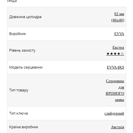
Інші
92 мм
Довжина циліндра
(46x46)
Виробник
EVVA
Екстра
Рівень захисту
★★★★☆
Модель серцевини
EVVA 4KS
Серцевина
для
Тип товару
ВРІЗНОГО
замка
Тип ключа
слайдерний
Країна виробник
Австрія