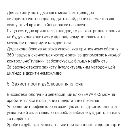
Для захисту від відмичок в механізмі циліндра
використовується дванадцять слайдерних елементів які
сканують 4 криволінійні доріжки на ключі.
Якщо хоч одна крива не співпадає, то дві контрольні планки
не будуть знаходитись у відповідному положенні та
механізм провернути не вдасться.
Додаткова бокова нарізка ключа, яка при повному оберті в
360 градусів сканується чотири рази за допомогою нижньої
контрольної планки, забезпечує ще більшу надійність.
За рахунок такого захисту, інтелектуальним методом цей
циліндр відкрити неможливо.
5. Захист проти дублювання ключа.
Високотехнологічний реверсивний ключ EVVA 4KS можна
зробити тільки в офіційних представників компанії.
Унікальний профіль ключа захищає його від копіювання, а
унікальний сплав нікелю та срібла забезпечує довговічність
та надійність.
Зробити дублікат можна тільки при наявності кодової карти