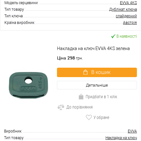
Модель серцевини
EVVA 4KS
Тип товару
Дублікат ключа
Тип ключа
слайдерний
Країна виробник
Австрія
В наявності
Накладка на ключ EVVA 4KS зелена
298
Ціна
грн.
В кошик
Детальніше
Придбати в 1 клік
До порівняння
У обране
Виробник
EVVA
Тип товару
Накладка на ключ