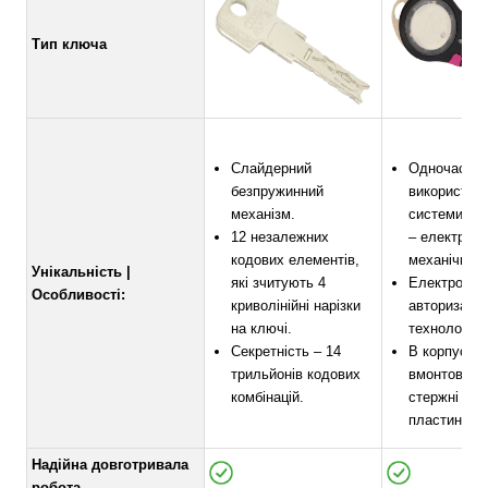
Тип ключа
Слайдерний
Одночасно
безпружинний
використов
механізм.
системи сек
12 незалежних
– електронн
кодових елементів,
механічна.
Унікальність |
які зчитують 4
Електронна
Особливості:
криволінійні нарізки
авторизації 
на ключі.
технологією
Секретність – 14
В корпус ци
трильйонів кодових
вмонтовані 
комбінацій.
стержні та 
пластина.
Надійна довготривала
робота