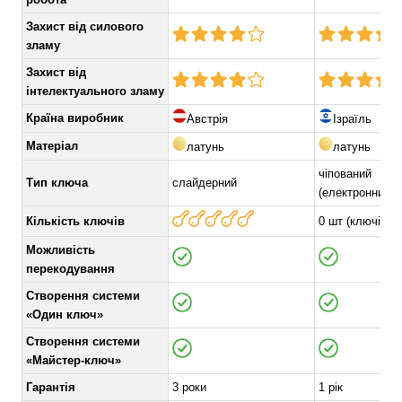
Захист від силового
зламу
Захист від
інтелектуального зламу
Країна виробник
Австрія
Ізраїль
Матеріал
латунь
латунь
чіпований
Тип ключа
слайдерний
(електронний+
Кількість ключів
0 шт (ключі ок
Можливість
перекодування
Створення системи
«Один ключ»
Створення системи
«Майстер-ключ»
Гарантія
3 роки
1 рік