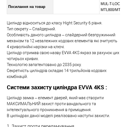
MUL-T-LOCK
Посилання на товар
MTL800/MT5+ 
Циліндр відноситься до класу Hight Security 6 рівня.
Тип секрету – Слайдерний.
Особливість даного циліндра – слайдерний безпружинний
механізм та 12 незалежних кодових елементів які зчитують
4 криволінійні нарізки на ключі.
Циліндр отримав свою назву EVVA 4KS якраз за рахунок цих
чотирьох кривих.
Технологію запатентовано до 2035 року.
Секретність циліндрів складає 14 трильйонів кодових
комбінацій.
Системи захисту циліндра EVVA 4KS :
Циліндр замка – елемент дверей, який має створити
МАКСИМАЛЬНИЙ захист проти вандального та
інтелектуального проникнення в приміщення.
В циліндрах даної моделі реалізовано наступні захисти.
1. Захист проти переламування.