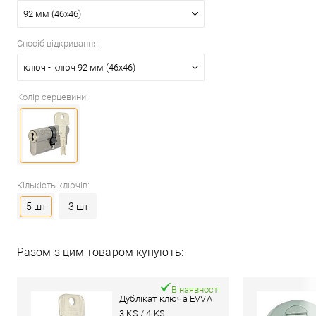
92 мм (46x46)
Спосіб відкривання:
ключ - ключ 92 мм (46x46)
Колір серцевини:
Кількість ключів:
5 шт
3 шт
Разом з цим товаром купують:
В наявності
Дублікат ключа EVVA
3 KS / 4 KS