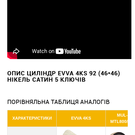
ОПИС ЦИЛІНДР EVVA 4KS 92 (46*46)
НІКЕЛЬ САТИН 5 КЛЮЧІВ
ПОРІВНЯЛЬНА ТАБЛИЦЯ АНАЛОГІВ
MUL-T-
ХАРАКТЕРИСТИКИ
EVVA 4KS
MTL800/MT