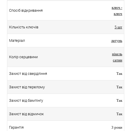
ключ -
Спосіб відкривання
ключ
Кількість ключів
5 шт
Матеріал
латунь
нікель
Колір серцевини
сатин
Захист від свердління
Так
Захист від перелому
Так
Захист від бампінгу
Так
Захист від відмичок
Так
Гарантія
3 роки