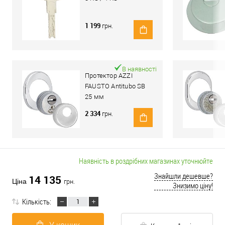
1 199
грн.
В наявності
Протектор AZZI
FAUSTO Antitubo SB
25 мм
ME50/85X70/CL
2 334
грн.
овальний широкий
хром полірований
Наявність в роздрібних магазинах уточнюйте
Знайшли дешевше?
14 135
Ціна
грн.
Знизимо ціну!
Кількість: