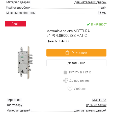
Матеріал дверей
для металевих дверей
Країна виробник
Італія
Міжосьова відстань
85 мм
В наявності
Акція
Механізм замка MOTTURA
54.797L8B00CS3Z MATIC
(BS66*85мм) ключ 60мм
6 394.00
Ціна
У кошик
Детальніше
Купити в 1 клік
До порівняння
У обране
Виробник
MOTTURA
Тип товару
Врізний замок
Матеріал дверей
для металевих дверей