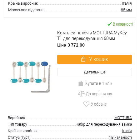
Країна виробник
Італія
Міжосьова відстань
85 мм
В наявності
Комплект ключів MOTTURA MyKey
Т1 для перекодування 60мм
3 772.00
Ціна
У кошик
Детальніше
Купити в 1 клік
До порівняння
У обране
Виробник
MOTTURA
Тип товару
Набір для перекодування замка
Країна виробник
Італія
Статус (гурт)
1В наявності