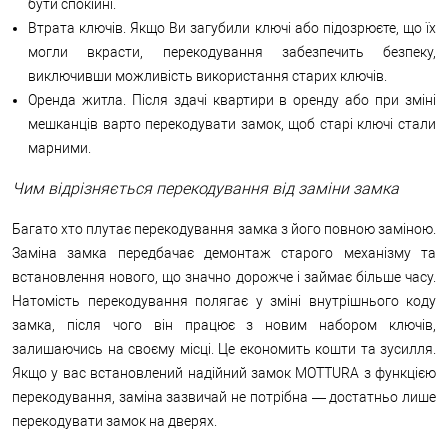
бути спокійні.
Втрата ключів. Якщо Ви загубили ключі або підозрюєте, що їх
могли вкрасти, перекодування забезпечить безпеку,
виключивши можливість використання старих ключів.
Оренда житла. Після здачі квартири в оренду або при зміні
мешканців варто перекодувати замок, щоб старі ключі стали
марними.
Чим відрізняється перекодування від заміни замка
Багато хто плутає перекодування замка з його повною заміною.
Заміна замка передбачає демонтаж старого механізму та
встановлення нового, що значно дорожче і займає більше часу.
Натомість перекодування полягає у зміні внутрішнього коду
замка, після чого він працює з новим набором ключів,
залишаючись на своєму місці. Це економить кошти та зусилля.
Якщо у вас встановлений надійний замок MOTTURA з функцією
перекодування, заміна зазвичай не потрібна — достатньо лише
перекодувати замок на дверях.