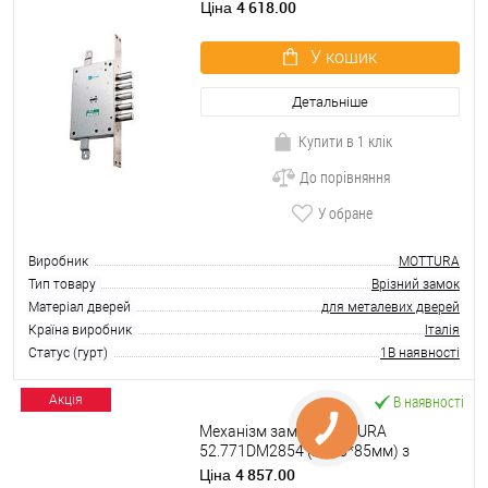
4 618.00
Ціна
У кошик
Детальніше
Купити в 1 клік
До порівняння
У обране
Виробник
MOTTURA
Тип товару
Врізний замок
Матеріал дверей
для металевих дверей
Країна виробник
Італія
Статус (гурт)
1В наявності
В наявності
Акція
Механізм замка MOTTURA
52.771DM2854 (BS66*85мм) з
перекодуванням MATIC ключ 40мм
4 857.00
Ціна