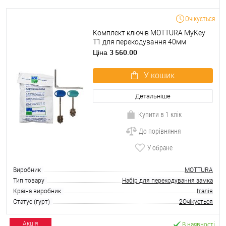
Очікується
Комплект ключів MOTTURA MyKey
Т1 для перекодування 40мм
3 560.00
Ціна
У кошик
Детальніше
Купити в 1 клік
До порівняння
У обране
Виробник
MOTTURA
Тип товару
Набір для перекодування замка
Країна виробник
Італія
Статус (гурт)
2Очікується
В наявності
Акція