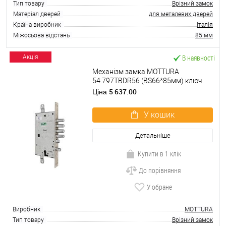
Тип товару
Врізний замок
Матеріал дверей
для металевих дверей
Країна виробник
Італія
Міжосьова відстань
85 мм
В наявності
Акція
Механізм замка MOTTURA
54.797TBDR56 (BS66*85мм) ключ
60мм R правий
5 637.00
Ціна
У кошик
Детальніше
Купити в 1 клік
До порівняння
У обране
Виробник
MOTTURA
Тип товару
Врізний замок