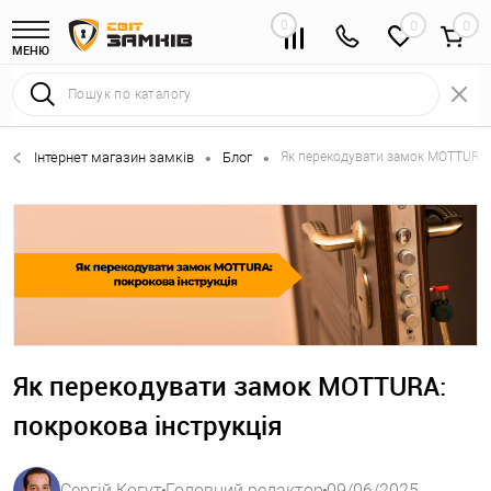
0
0
МЕНЮ
Інтернет магазин замків
Блог
Як перекодувати замок MOTTURA:
•
•
Як перекодувати замок MOTTURA:
покрокова інструкція
Сергій Когут
Головний редактор
09/06/2025