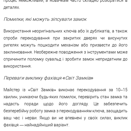
процес неможливий, а новачкам часто складно розібратися в
деталях.
Помилки, які можуть зіпсувати замок
Використання неоригінальних ключів або їх дублікатів, а також
спроби перекодування при закритих дверях чи висунутих
ригелях можуть пошкодити механізм або призвести до його
заклинювання. Необережне поводження з інструментами може
спричинити поломку сувальд і зробити замок непридатним до
використання.
Переваги виклику фахівця «Світ Замків»
Майстер із «Світ Замків» виконає перекодування за 10–15
хвилин, уникаючи будь-яких помилок, перевірить стан замка та
надасть поради щодо його догляду. Це забезпечить
безперебійну роботу замка з перекодуванням ключа, заощадить
ваш час і нерви. Якщо ви не впевнені у своїх силах, виклик
фахівця — найнадійніший варіант.