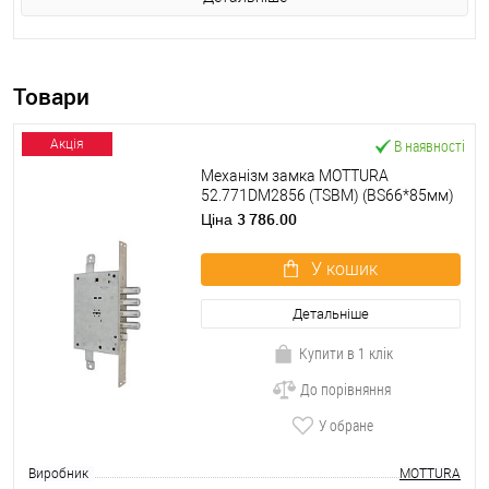
Товари
В наявності
Акція
Механізм замка MOTTURA
52.771DM2856 (TSBM) (BS66*85мм)
ключ 60мм
3 786.00
Ціна
У кошик
Детальніше
Купити в 1 клік
До порівняння
У обране
Виробник
MOTTURA