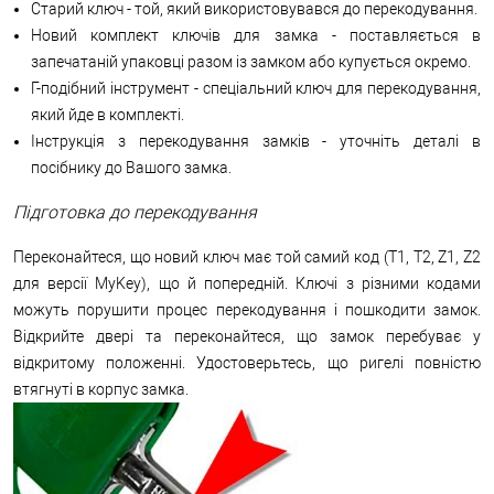
Старий ключ - той, який використовувався до перекодування.
Новий комплект ключів для замка - поставляється в
запечатаній упаковці разом із замком або купується окремо.
Г-подібний інструмент - спеціальний ключ для перекодування,
який йде в комплекті.
Інструкція з перекодування замків - уточніть деталі в
посібнику до Вашого замка.
Підготовка до перекодування
Переконайтеся, що новий ключ має той самий код (T1, T2, Z1, Z2
для версії MyKey), що й попередній. Ключі з різними кодами
можуть порушити процес перекодування і пошкодити замок.
Відкрийте двері та переконайтеся, що замок перебуває у
відкритому положенні. Удостоверьтесь, що ригелі повністю
втягнуті в корпус замка.