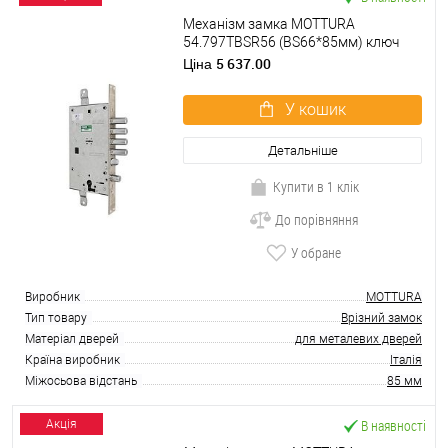
Механізм замка MOTTURA
54.797TBSR56 (BS66*85мм) ключ
60мм L лівий
5 637.00
Ціна
У кошик
Детальніше
Купити в 1 клік
До порівняння
У обране
Виробник
MOTTURA
Тип товару
Врізний замок
Матеріал дверей
для металевих дверей
Країна виробник
Італія
Міжосьова відстань
85 мм
В наявності
Акція