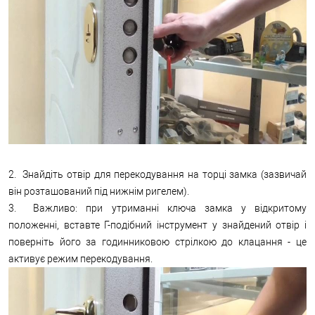
2. Знайдіть отвір для перекодування на торці замка (зазвичай
він розташований під нижнім ригелем).
3. Важливо: при утриманні ключа замка у відкритому
положенні, вставте Г-подібний інструмент у знайдений отвір і
поверніть його за годинниковою стрілкою до клацання - це
активує режим перекодування.