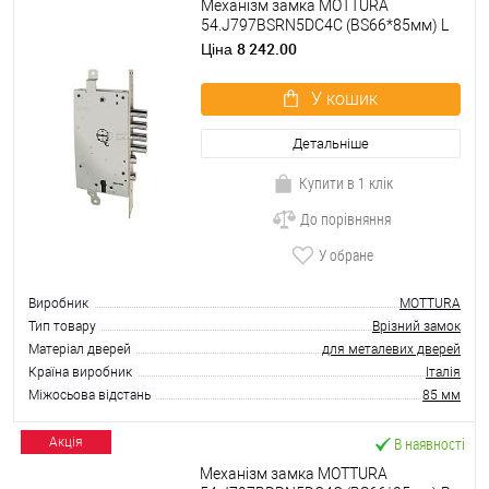
Механізм замка MOTTURA
54.J797BSRN5DC4C (BS66*85мм) L
лівий
8 242.00
Ціна
У кошик
Детальніше
Купити в 1 клік
До порівняння
У обране
Виробник
MOTTURA
Тип товару
Врізний замок
Матеріал дверей
для металевих дверей
Країна виробник
Італія
Міжосьова відстань
85 мм
В наявності
Акція
Механізм замка MOTTURA