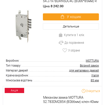
54.J797BDRN5DC4C (BS66*85мм) R
правий
8 242.00
Ціна
У кошик
Детальніше
Купити в 1 клік
До порівняння
У обране
Виробник
MOTTURA
Тип товару
Врізний замок
Матеріал дверей
для металевих дверей
Країна виробник
Італія
Міжосьова відстань
85 мм
Очікується
Акція
Механізм замка MOTTURA
52.783DM2854 (BS66мм) ключ 40мм