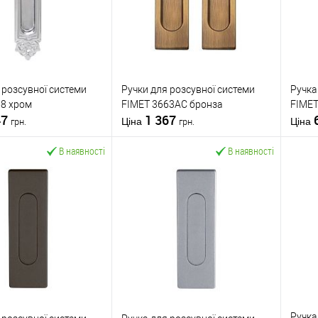
 розсувної системи
Ручки для розсувної системи
Ручка
68 хром
FIMET 3663AC бронза
FIMET
47
1 367
Ціна
Ціна
грн.
грн.
В наявності
В наявності
У кошик
У кошик
 в 1 клік
До
Купити в 1 клік
До
К
порівняння
порівняння
бране
У обране
FIMET
Виробник
FIMET
Вироб
Ручка для
Ручка для
Ручка