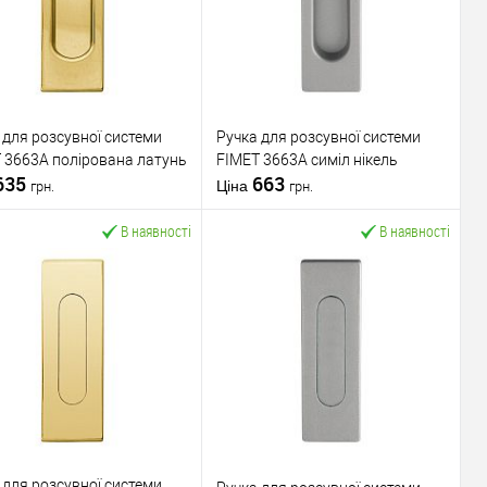
 для розсувної системи
Ручка для розсувної системи
 3663A полірована латунь
FIMET 3663A симіл нікель
635
663
Ціна
грн.
грн.
В наявності
В наявності
У кошик
У кошик
упити в 1 клік
До
Купити в 1 клік
До
порівняння
порівняння
У обране
У обране
ник
FIMET
Виробник
FIMET
Ручка для
Ручка для
 для розсувної системи