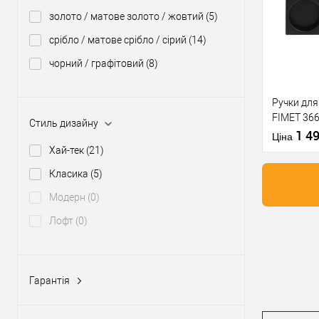
золото / матове золото / жовтий
(5)
У о
срібло / матове срібло / сірий
(14)
чорний / графітовий
(8)
Виробник
Ручки для
FIMET 366
Тип товару
Стиль дизайну
палець) 
1 4
Країна вир
Ціна
Хай-тек
(21)
Кольорови
відтінок
Класика
(5)
Статус (гур
Модерн
(0)
Лофт
(0)
Купити
У о
Гарантія
1 рік
(6)
Виробник
5 років
(6)