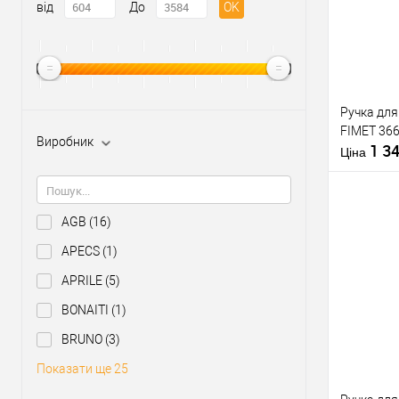
від
До
OK
Ручка для
FIMET 36
Виробник
1 3
Ціна
AGB
(16)
APECS
(1)
Купити
APRILE
(5)
BONAITI
(1)
У о
BRUNO
(3)
Виробник
Показати ще 25