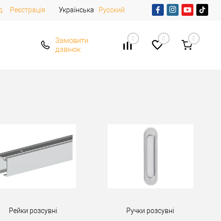
д
Реєстрація
Українська
Русский
0
0
0
Замовити
дзвінок
Рейки розсувні
Ручки розсувні