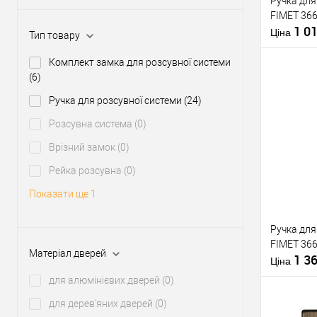
Ручка для
FIMET 36
Тип товару
1 0
Країна вир
Ціна
Тип товару
Кольорови
відтінок
Комплект замка для розсувної системи
Стиль диза
(6)
Ручка для розсувної системи
(24)
Купити
Розсувна система
(0)
Врізний замок
(0)
У о
Рейка розсувна
(0)
Показати ще 1
Виробник
Ручка для
FIMET 366
Тип товару
Матеріал дверей
1 3
Країна вир
Ціна
Кольорови
для алюмінієвих дверей
(0)
відтінок
для дерев'яних дверей
(0)
Стиль диза