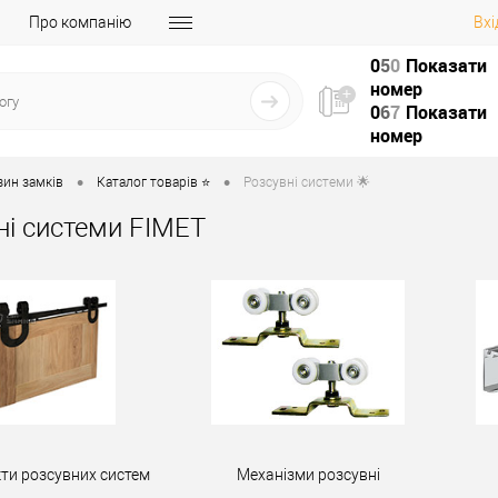
Про компанію
Вхі
0
5
0
Показати
номер
0
6
7
Показати
номер
•
•
зин замків
Каталог товарів ⭐
Розсувні системи 🌟
ні системи FIMET
ти розсувних систем
Механізми розсувні