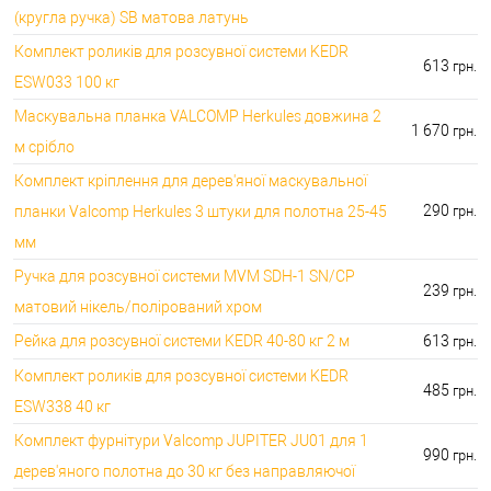
(кругла ручка) SB матова латунь
Комплект роликів для розсувної системи KEDR
613
грн.
ESW033 100 кг
Маскувальна планка VALCOMP Herkules довжина 2
1 670
грн.
м срібло
Комплект кріплення для дерев'яної маскувальної
290
планки Valcomp Herkules 3 штуки для полотна 25-45
грн.
мм
Ручка для розсувної системи MVM SDH-1 SN/CP
239
грн.
матовий нікель/полірований хром
Рейка для розсувної системи KEDR 40-80 кг 2 м
613
грн.
Комплект роликів для розсувної системи KEDR
485
грн.
ESW338 40 кг
Комплект фурнітури Valcomp JUPITER JU01 для 1
990
грн.
дерев'яного полотна до 30 кг без направляючої