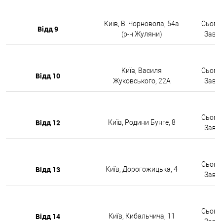
Київ, В. Чорновола, 54а
Сьогод
Відд 9
(р-н Жуляни)
Завтр
Київ, Василя
Сьогод
Відд 10
Жуковського, 22А
Завтр
Сьогод
Відд 12
Київ, Родини Бунге, 8
Завтр
Сьогод
Відд 13
Київ, Дорогожицька, 4
Завтр
Сьогод
Відд 14
Київ, Кибальчича, 11