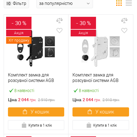
Фільтр
- 30 %
- 30 %
Акція
Акція
Хіт продажу
Комплект замка для
Комплект замка для
розсувної системи AGB
розсувної системи AGB
Scivola Tre Class чорний
Scivola Tre Class білий
В наявності
В наявності
2 044
2 044
Ціна
Ціна
грн.
2 910
грн.
грн.
2 910
грн.
У кошик
У кошик
Купити в 1 клік
Купити в 1 клік