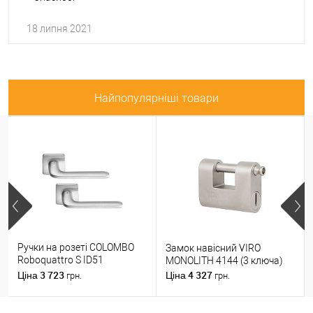
18 липня 2021
Найпопулярніші товари
Ручки на розеті COLOMBO
Замок навісний VIRO
Roboquattro S ID51
MONOLITH 4144 (3 ключа)
(PT19BZG-PT13) матовий
3 723
4 327
Ціна
Ціна
грн.
грн.
хром