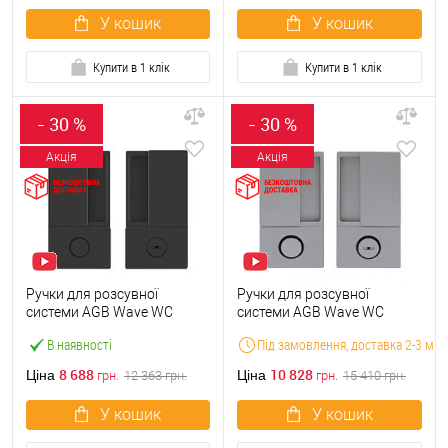
У кошик
У кошик
Купити в 1 клік
Купити в 1 клік
- 30 %
- 30 %
Акція
Акція
Ручки для розсувної
Ручки для розсувної
системи AGB Wave WC
системи AGB Wave WC
B300020293 чорний
B300020201 нікель матовий
В наявності
Під замовлення, доставка 2-3 міся
матовий
8 688
10 828
Ціна
Ціна
грн.
12 363
грн.
грн.
15 410
грн.
У кошик
У кошик