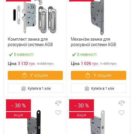
Комплект замка для
Механізм замка для
розсувної системи AGB
розсувної системи AGB
Scivola-ТТ матовий хром
Scivola Tre Class WC
В наявності
В наявності
B089815034 (BS50мм) хром
матовий
3 132
1 026
Ціна
Ціна
грн.
4 456
грн.
грн.
1 459
грн.
У кошик
У кошик
Купити в 1 клік
Купити в 1 клік
- 30 %
- 30 %
Акція
Акція