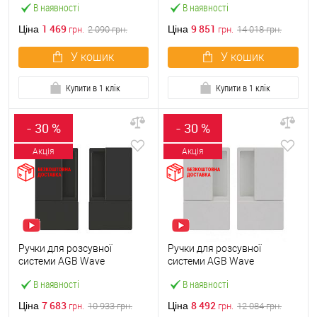
В наявності
В наявності
1 469
9 851
Ціна
Ціна
грн.
2 090
грн.
грн.
14 018
грн.
У кошик
У кошик
Купити в 1 клік
Купити в 1 клік
- 30 %
- 30 %
Акція
Акція
Ручки для розсувної
Ручки для розсувної
системи AGB Wave
системи AGB Wave
B300000193 чорний
B3000001FM білий матовий
В наявності
В наявності
матовий
7 683
8 492
Ціна
Ціна
грн.
10 933
грн.
грн.
12 084
грн.