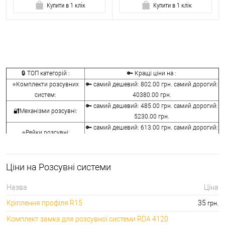
Купити в 1 клік
Купити в 1 клік
🔒 ТОП категорій :
🔑 Кращі ціни на :
⭐Комплекти розсувних
🔑 самий дешевий: 802.00 грн. самий дорогий:
систем:
40380.00 грн.
🔑 самий дешевий: 485.00 грн. самий дорогий:
🔐Механізми розсувні:
5230.00 грн.
🔑 самий дешевий: 613.00 грн. самий дорогий:
⭐Рейки розсувні:
3025.00 грн.
🔑 самий дешевий: 168.00 грн. самий дорогий:
🔐Ручки розсувні:
15410.00 грн.
Ціни на Розсувні системи
🔑 самий дешевий: 165.00 грн. самий дорогий:
⭐Замки на розсувні двері:
6386.00 грн.
Назва
Ціна
🔐Аксесуари для
🔑 самий дешевий: 30.00 грн. самий дорогий:
Кріплення профіля R15
35
грн.
розсувних систем:
8090.00 грн.
Комплект замка для розсувної системи RDA 4120