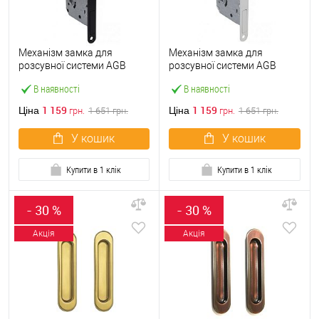
Механізм замка для
Механізм замка для
розсувної системи AGB
розсувної системи AGB
Scivola Tre Class WC
Scivola Tre Class WC
В наявності
В наявності
B089815093 (BS50мм)
B0898150FM (BS50мм)
чорний матовий
білий матовий
1 159
1 159
Ціна
Ціна
грн.
1 651
грн.
грн.
1 651
грн.
У кошик
У кошик
Купити в 1 клік
Купити в 1 клік
- 30 %
- 30 %
Акція
Акція