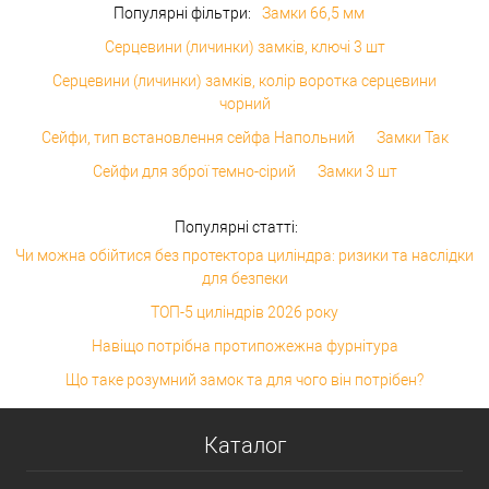
Популярні фільтри:
Замки 66,5 мм
Серцевини (личинки) замків, ключі 3 шт
Серцевини (личинки) замків, колір воротка серцевини
чорний
Сейфи, тип встановлення сейфа Напольний
Замки Так
Сейфи для зброї темно-сірий
Замки 3 шт
Популярні статті:
Чи можна обійтися без протектора циліндра: ризики та наслідки
для безпеки
ТОП-5 циліндрів 2026 року
Навіщо потрібна протипожежна фурнітура
Що таке розумний замок та для чого він потрібен?
Каталог