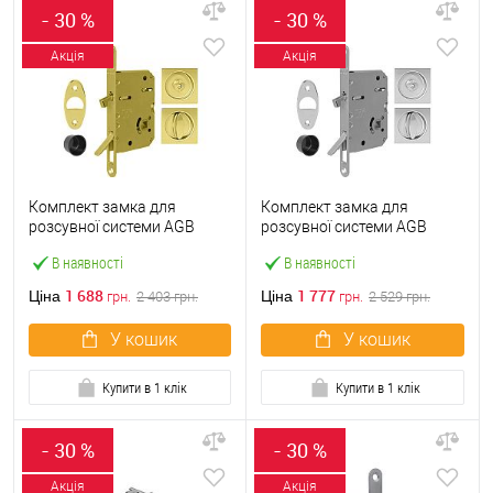
- 30 %
- 30 %
Акція
Акція
Комплект замка для
Комплект замка для
розсувної системи AGB
розсувної системи AGB
Scivola Tre Class латунь
Scivola Tre Class матовий
В наявності
В наявності
хром
1 688
1 777
Ціна
Ціна
грн.
2 403
грн.
грн.
2 529
грн.
У кошик
У кошик
Купити в 1 клік
Купити в 1 клік
- 30 %
- 30 %
Акція
Акція