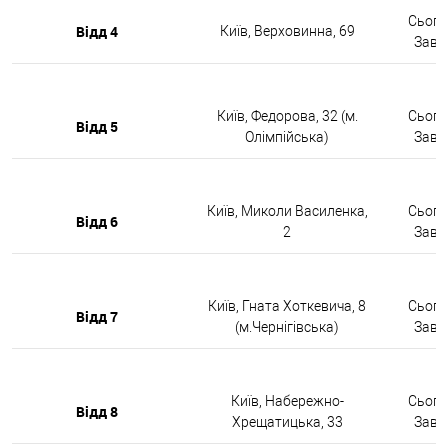
Сьогод
Відд 4
Київ, Верховинна, 69
Завтр
Київ, Федорова, 32 (м.
Сьогод
Відд 5
Олімпійська)
Завтр
Київ, Миколи Василенка,
Сьогод
Відд 6
2
Завтр
Київ, Гната Хоткевича, 8
Сьогод
Відд 7
(м.Чернігівська)
Завтр
Київ, Набережно-
Сьогод
Відд 8
Хрещатицька, 33
Завтр