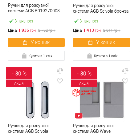
Ручки для розсувної
Ручки для розсувної
системи AGB B019270008
системи AGB Scivola бронза
KIT F1 матова латунь
В наявності
В наявності
1 935
1 413
Ціна
Ціна
грн.
2 752
грн.
грн.
2 011
грн.
У кошик
У кошик
Купити в 1 клік
Купити в 1 клік
- 30 %
- 30 %
Акція
Акція
Ручки для розсувної
Ручки для розсувної
системи AGB Scivola
системи AGB Wave
матовий хром
B300000101 нікель матовий