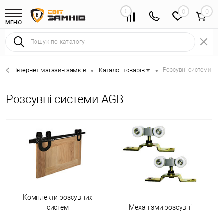
0
0
МЕНЮ
Інтернет магазин замків
Каталог товарів ⭐
Розсувні системи 
•
•
Розсувні системи AGB
Комплекти розсувних
систем
Механізми розсувні