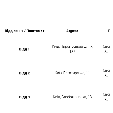
Відділення / Поштомат
Адреса
Гр
Київ, Пирогівський шлях,
Сьогод
Відд 1
135
Завтр
Сьогод
Відд 2
Київ, Богатирська, 11
Завтр
Сьогод
Відд 3
Київ, Слобожанська, 13
Завтр