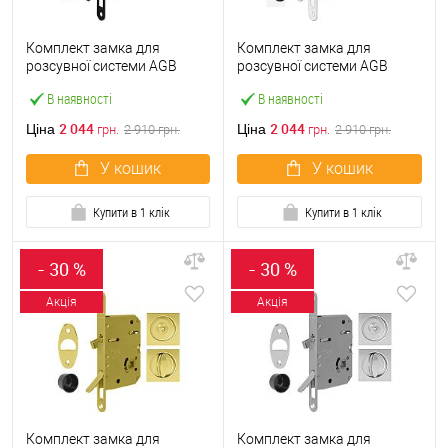
Комплект замка для
Комплект замка для
розсувної системи AGB
розсувної системи AGB
Scivola Tre Class чорний
Scivola Tre Class білий
В наявності
В наявності
2 044
2 044
Ціна
Ціна
грн.
2 910
грн.
грн.
2 910
грн.
У кошик
У кошик
Купити в 1 клік
Купити в 1 клік
- 30 %
- 30 %
Акція
Акція
Комплект замка для
Комплект замка для