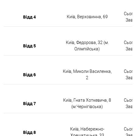
Сьогод
Відд 4
Київ, Верховинна, 69
Завтр
Київ, Федорова, 32 (м.
Сьогод
Відд 5
Олімпійська)
Завтр
Київ, Миколи Василенка,
Сьогод
Відд 6
2
Завтр
Київ, Гната Хоткевича, 8
Сьогод
Відд 7
(м.Чернігівська)
Завтр
Київ, Набережно-
Сьогод
Відд 8
Хрещатицька, 33
Завтр