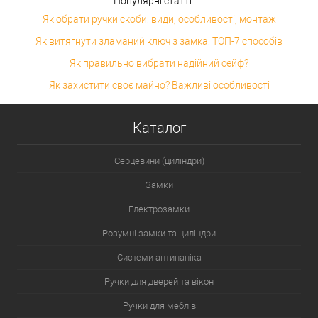
Популярні статті:
Як обрати ручки скоби: види, особливості, монтаж
Як витягнути зламаний ключ з замка: ТОП-7 способів
Як правильно вибрати надійний сейф?
Як захистити своє майно? Важливі особливості
Каталог
Серцевини (циліндри)
Замки
Електрозамки
Розумні замки та циліндри
Системи антипаніка
Ручки для дверей та вікон
Ручки для меблів