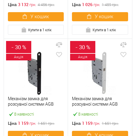
матовий
3 132
1 026
Ціна
Ціна
грн.
4 456
грн.
грн.
1 459
грн.
У кошик
У кошик
Купити в 1 клік
Купити в 1 клік
- 30 %
- 30 %
Акція
Акція
Механізм замка для
Механізм замка для
розсувної системи AGB
розсувної системи AGB
Scivola Tre Class WC
Scivola Tre Class WC
В наявності
В наявності
B089815093 (BS50мм)
B0898150FM (BS50мм)
чорний матовий
білий матовий
1 159
1 159
Ціна
Ціна
грн.
1 651
грн.
грн.
1 651
грн.
У кошик
У кошик