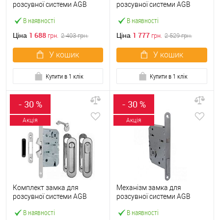
розсувної системи AGB
розсувної системи AGB
Scivola Tre Class латунь
Scivola Tre Class матовий
В наявності
В наявності
хром
1 688
1 777
Ціна
Ціна
грн.
2 403
грн.
грн.
2 529
грн.
У кошик
У кошик
Купити в 1 клік
Купити в 1 клік
- 30 %
- 30 %
Акція
Акція
Комплект замка для
Механізм замка для
розсувної системи AGB
розсувної системи AGB
Scivola-ТТ матовий хром
Scivola Tre Class WC
В наявності
В наявності
B089815034 (BS50мм) хром