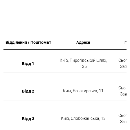
Відділення / Поштомат
Адреса
Гр
Київ, Пирогівський шлях,
Сьогод
Відд 1
135
Завтр
Сьогод
Відд 2
Київ, Богатирська, 11
Завтр
Сьогод
Відд 3
Київ, Слобожанська, 13
Завтр