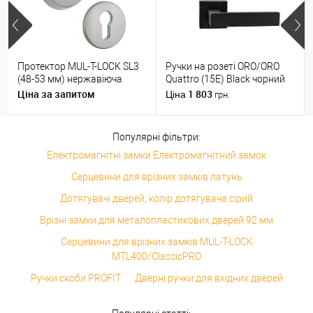
Протектор MUL-T-LOCK SL3
Ручки на розеті ORO/ORO
(48-53 мм) нержавіюча
Quattro (15E) Black чорний
сталь
матовий
Ціна за запитом
1 803
Ціна
грн.
Популярні фільтри:
Електромагнітні замки Електромагнітний замок
Серцевини для врізних замків латунь
Дотягувачі дверей, колір дотягувача сірий
Врізні замки для металопластикових дверей 92 мм
Серцевини для врізних замків MUL-T-LOCK
MTL400/ClassicPRO
Ручки скоби PROFIT
Дверні ручки для вхідних дверей