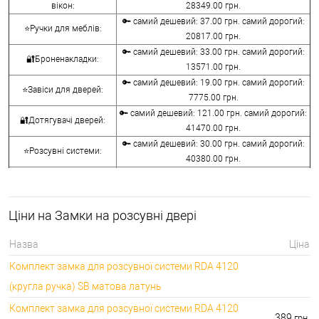
вікон:
28349.00 грн.
🔑 самий дешевий: 37.00 грн. самий дорогий:
⭐Ручки для меблів:
20817.00 грн.
🔑 самий дешевий: 33.00 грн. самий дорогий:
🔐Броненакладки:
13571.00 грн.
🔑 самий дешевий: 19.00 грн. самий дорогий:
⭐Завіси для дверей:
7775.00 грн.
🔑 самий дешевий: 121.00 грн. самий дорогий:
🔐Дотягувачі дверей:
41470.00 грн.
🔑 самий дешевий: 30.00 грн. самий дорогий:
⭐Розсувні системи:
40380.00 грн.
🔑 самий дешевий: 15.00 грн. самий дорогий:
🔐Аксесуари:
8645.00 грн.
🔑 самий дешевий: 780.00 грн. самий дорогий:
⭐Сейфи:
Ціни на Замки на розсувні двері
396000.00 грн.
🔑 самий дешевий: 1050.00 грн. самий дорогий:
🔐Домофони:
Назва
Ціна
11100.00 грн.
Комплект замка для розсувної системи RDA 4120
⭐Сигналізація AJAX:
🔑 самий дешевий: грн. самий дорогий: грн.
(кругла ручка) SB матова латунь
Комплект замка для розсувної системи RDA 4120
389
грн.