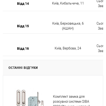
Сьогод
Відд 14
Київ, Кибальчича, 11
Завтр
Київ, Берковецька, 6
Сьогод
Відд 15
(АШАН)
Завтр
Сьогод
Відд 16
Київ, Вербова, 24
Завтр
ОСТАННІ ВІДГУКИ
Комплект замка для
розсувної системи SIBA