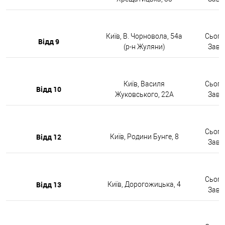
Київ, В. Чорновола, 54а
Сьогод
Відд 9
(р-н Жуляни)
Завтр
Київ, Василя
Сьогод
Відд 10
Жуковського, 22А
Завтр
Сьогод
Відд 12
Київ, Родини Бунге, 8
Завтр
Сьогод
Відд 13
Київ, Дорогожицька, 4
Завтр