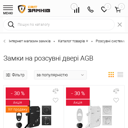
0
0
МЕНЮ
Інтернет магазин замків
Каталог товарів ⭐
Розсувні системи 
•
•
Замки на розсувні двері AGB
Фільтр
- 30 %
- 30 %
Акція
Акція
Хіт продажу