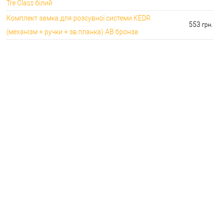
Tre Class білий
Комплект замка для розсувної системи KEDR
553
грн.
(механізм + ручки + зв.планка) AB бронза