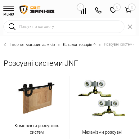
0
0
МЕНЮ
Інтернет магазин замків
Каталог товарів ⭐
Розсувні системи 
•
•
Розсувні системи JNF
Комплекти розсувних
систем
Механізми розсувні