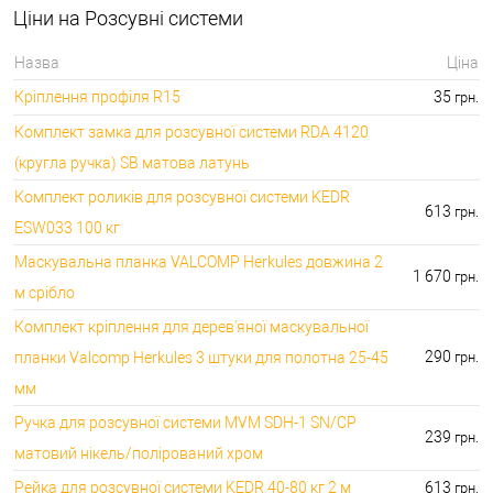
15410.00 грн.
Ціни на Розсувні системи
🔑 самий дешевий: 165.00 грн. самий дорогий:
⭐Замки на розсувні двері:
6386.00 грн.
Назва
Ціна
🔐Аксесуари для
🔑 самий дешевий: 30.00 грн. самий дорогий:
Кріплення профіля R15
35
грн.
розсувних систем:
8090.00 грн.
Комплект замка для розсувної системи RDA 4120
(кругла ручка) SB матова латунь
Комплект роликів для розсувної системи KEDR
613
грн.
ESW033 100 кг
Маскувальна планка VALCOMP Herkules довжина 2
1 670
грн.
м срібло
Комплект кріплення для дерев'яної маскувальної
290
планки Valcomp Herkules 3 штуки для полотна 25-45
грн.
мм
Ручка для розсувної системи MVM SDH-1 SN/CP
239
грн.
матовий нікель/полірований хром
Рейка для розсувної системи KEDR 40-80 кг 2 м
613
грн.