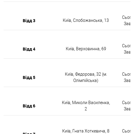
Сьогод
Відд 3
Київ, Слобожанська, 13
Завтр
Сьогод
Відд 4
Київ, Верховинна, 69
Завтр
Київ, Федорова, 32 (м.
Сьогод
Відд 5
Олімпійська)
Завтр
Київ, Миколи Василенка,
Сьогод
Відд 6
2
Завтр
Київ, Гната Хоткевича, 8
Сьогод