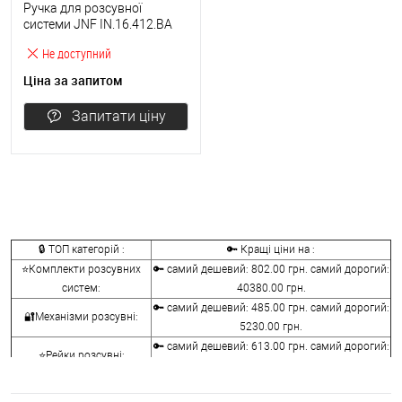
Ручка для розсувної
системи JNF IN.16.412.BA
чорний
Не доступний
Ціна за запитом
Запитати ціну
🔒 ТОП категорій :
🔑 Кращі ціни на :
⭐Комплекти розсувних
🔑 самий дешевий: 802.00 грн. самий дорогий:
систем:
40380.00 грн.
🔑 самий дешевий: 485.00 грн. самий дорогий:
🔐Механізми розсувні:
5230.00 грн.
🔑 самий дешевий: 613.00 грн. самий дорогий:
⭐Рейки розсувні:
3025.00 грн.
🔑 самий дешевий: 168.00 грн. самий дорогий:
🔐Ручки розсувні: