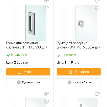
Ручка для розсувної
Ручка для розсувної
системи JNF IN.16.530 для
системи JNF IN.16.550.A для
скла нержавіюча сталь
скла нержавіюча сталь
В наявності
В наявності
2 288
1 118
Ціна
Ціна
грн.
грн.
У кошик
У кошик
Купити в 1 клік
Купити в 1 клік