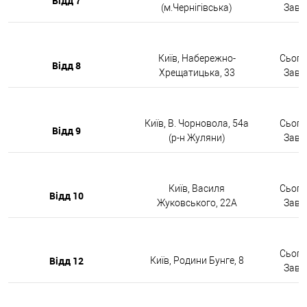
Відд 7
(м.Чернігівська)
Завтр
Київ, Набережно-
Сьогод
Відд 8
Хрещатицька, 33
Завтр
Київ, В. Чорновола, 54а
Сьогод
Відд 9
(р-н Жуляни)
Завтр
Київ, Василя
Сьогод
Відд 10
Жуковського, 22А
Завтр
Сьогод
Відд 12
Київ, Родини Бунге, 8
Завтр