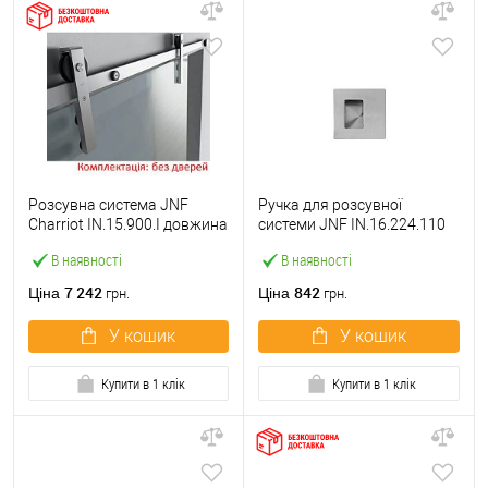
Розсувна система JNF
Ручка для розсувної
Charriot IN.15.900.I довжина
системи JNF IN.16.224.110
1,7 м на 1 полотно вагою до
нержавіюча сталь
В наявності
В наявності
60 кг 8-12 мм
7 242
842
Ціна
Ціна
грн.
грн.
У кошик
У кошик
Купити в 1 клік
Купити в 1 клік