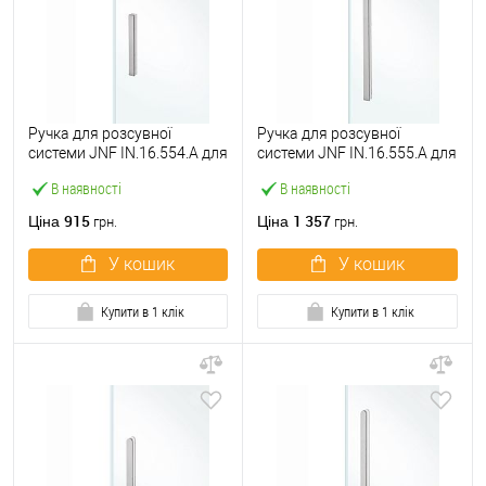
Ручка для розсувної
Ручка для розсувної
системи JNF IN.16.554.A для
системи JNF IN.16.555.A для
скла нержавіюча сталь
скла нержавіюча сталь
В наявності
В наявності
915
1 357
Ціна
Ціна
грн.
грн.
У кошик
У кошик
Купити в 1 клік
Купити в 1 клік