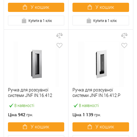
У кошик
У кошик
Купити в 1 клік
Купити в 1 клік
Ручка для розсувної
Ручка для розсувної
системи JNF IN.16.412
системи JNF IN.16.412.P
нержавіюча сталь
полірована нержавіюча
В наявності
В наявності
сталь
942
1 139
Ціна
Ціна
грн.
грн.
У кошик
У кошик