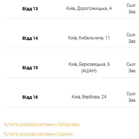
Сьогод
Відд 13
Київ, Дорогожицька, 4
Завтр
Сьогод
Відд 14
Київ, Кибальчича, 11
Завтр
Київ, Берковецька, 6
Сьогод
Відд 15
(АШАН)
Завтр
Сьогод
Відд 16
Київ, Вербова, 24
Завтр
Купити розсувні системи у Супрунівці
Купити розсувні системи у Сарнах