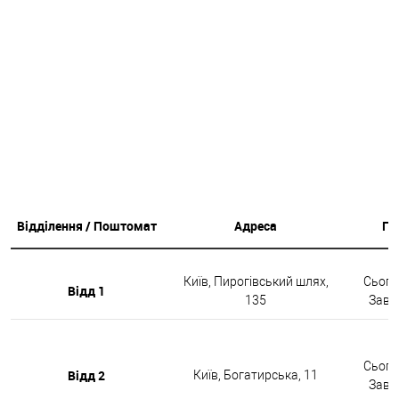
Відділення / Поштомат
Адреса
Гр
Київ, Пирогівський шлях,
Сьогод
Відд 1
135
Завтр
Сьогод
Відд 2
Київ, Богатирська, 11
Завтр