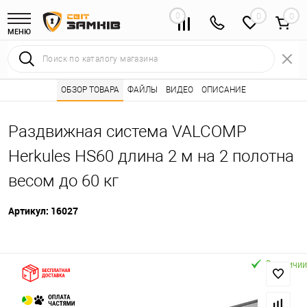
0
0
МЕНЮ
Интернет магазин замков
ОБЗОР ТОВАРА
ФАЙЛЫ
Каталог товаров ⭐
ВИДЕО
ОПИСАНИЕ
Раздвижные си
•
•
Раздвижная система VALCOMP
Herkules HS60 длина 2 м на 2 полотна
весом до 60 кг
Артикул:
16027
В наличии