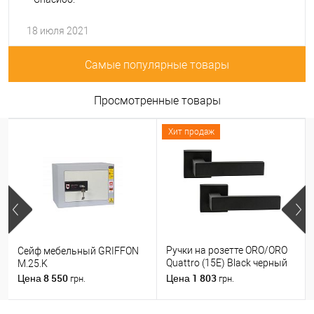
18 июля 2021
Самые популярные товары
Просмотренные товары
Хит продаж
Ручки на розетте ORO/ORO
Сейф мебельный GRIFFON
Quattro (15E) Black черный
M.25.K
матовый
8 550
1 803
Цена
Цена
грн.
грн.