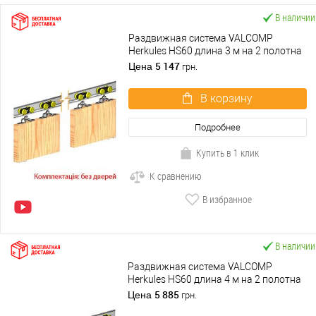
В наличии
Раздвижная система VALCOMP
Herkules HS60 длина 3 м на 2 полотна
весом до 60 кг
5 147
Цена
грн.
В корзину
Подробнее
Купить в 1 клик
К сравнению
В избранное
В наличии
Раздвижная система VALCOMP
Herkules HS60 длина 4 м на 2 полотна
весом до 60 кг
5 885
Цена
грн.