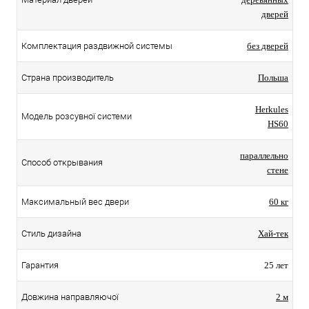
дверей
Комплектация раздвижной системы
без дверей
Страна производитель
Польша
Herkules
Модель розсувної системи
HS60
параллельно
Способ открывания
стене
Максимальный вес двери
60 кг
Стиль дизайна
Хай-тек
Гарантия
25 лет
Довжина направляючої
2 м