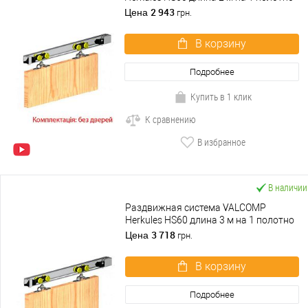
весом до 60 кг
2 943
Цена
грн.
В корзину
Подробнее
Купить в 1 клик
К сравнению
В избранное
В наличии
Раздвижная система VALCOMP
Herkules HS60 длина 3 м на 1 полотно
весом до 60 кг
3 718
Цена
грн.
В корзину
Подробнее