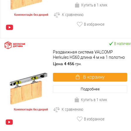
Купить в 1 клик
К сравнению
В избранное
В наличии
Раздвижная система VALCOMP
Herkules HS60 длина 4 м на 1 полотно
весом до 60 кг
4 456
Цена
грн.
В корзину
Подробнее
Купить в 1 клик
К сравнению
В избранное