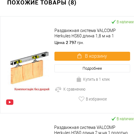
ПОХОЖИЕ ТОВАРЫ (8)
В наличии
Раздвижная система VALCOMP
Herkules HS60 длина 1,8 м на 1
полотно весом до 60 кг
2 797
Цена
грн.
В корзину
Подробнее
Купить в 1 клик
К сравнению
В избранное
В наличии
Раздвижная система VALCOMP
Herkules HS60 длина 2 м на 1 полотно