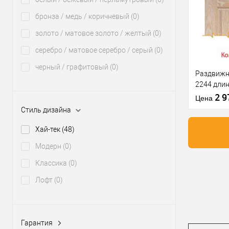
бронза / медь / коричневый
(0)
Производи
золото / матовое золото / желтый
(0)
Материал д
серебро / матовое серебро / серый
(0)
Комплекта
черный / графитовый
(0)
раздвижно
Раздвижн
системы
2244 длин
Модель роз
весом до 
2 
Цена
системи
Стиль дизайна
Максималь
вес двери
Хай-тек
(48)
Модерн
(0)
Классика
(0)
В из
Лофт
(0)
Производи
Материал д
Гарантия
Комплекта