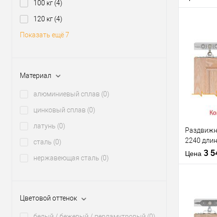
системи
100 кг
(4)
Максималь
120 кг
(4)
вес двери
Показать ещё 7
В из
Материал
Производи
алюминиевый сплав
(0)
Материал д
цинковый сплав
(0)
Комплекта
латунь
(0)
раздвижно
Раздвижн
системы
2240 длин
сталь
(0)
Модель роз
весом до 
3 
Цена
системи
нержавеющая сталь
(0)
Максималь
вес двери
Цветовой оттенок
В из
белый / бежевый / перламутровый
(0)