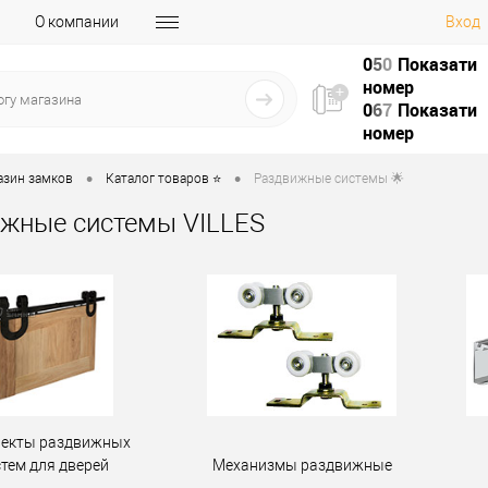
О компании
Вход
0
5
0
Показати
номер
0
6
7
Показати
номер
•
•
азин замков
Каталог товаров ⭐
Раздвижные системы 🌟
жные системы VILLES
екты раздвижных
стем для дверей
Механизмы раздвижные