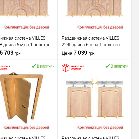
ижная система VILLES
Раздвижная система VILLES
B длина 6 м на 1 полотно
2240 длина 6 м на 1 полотно
 до 60 кг
5 703
весом до 160 кг
7 039
Цена
грн.
грн.
В наличии
В наличии
В корзину
В корзину
пить в 1 клик
К
Купить в 1 клик
К
сравнению
сравнению
В избранное
В избранное
водитель
VILLES
Производитель
VILLES
Раздвижная
Раздвижная
ижная система VILLES
Раздвижная система VILLES