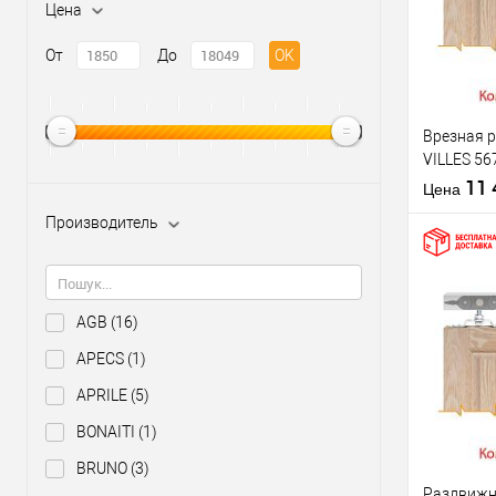
Цена
От
До
OK
Врезная 
VILLES 56
полотно д
11
Цена
двусторо
Производитель
AGB
(16)
Купить
клик
APECS
(1)
В из
APRILE
(5)
BONAITI
(1)
Производи
BRUNO
(3)
Раздвижн