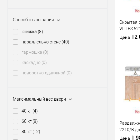
Материал д
Комплекта
Способ открывания
раздвижно
Скрытая 
системы
VILLES 62
книжка
(8)
Модель роз
полотно в
12
Цена
системи
параллельно стене
(40)
Максималь
гармошка
(0)
вес двери
каскадно
(0)
поворотно-сдвижной
(0)
В из
Производи
Максимальный вес двери
Материал д
40 кг
(4)
Комплекта
раздвижно
60 кг
(8)
Раздвижн
системы
2210/B дл
80 кг
(12)
Модель роз
весом до 
1 
Цена