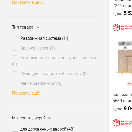
Тип товара
Показать ещё 25
2244 длин
весом до 
5 
Материал д
Цена
Комплекта
раздвижно
Тип товара
системы
Страна
Раздвижная система
(14)
производи
Врезной замок
(0)
Купить
клик
Комплект замка для розсувної системи
(0)
В из
Ручка для раздвижной системы
(0)
Рейка раздвижная
(0)
Производи
Показать ещё 1
аздвижная
Тип товара
5660 длин
весом до 
9 
Материал д
Цена
доводчик
Комплекта
Материал дверей
раздвижно
системы
для деревянных дверей
(48)