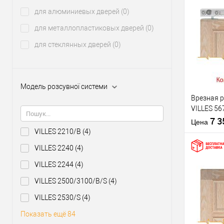
Страна
для алюминиевых дверей
(0)
производи
Купить
для металлопластиковых дверей
(0)
клик
для стеклянных дверей
(0)
В из
Производи
Модель розсувної системи
Врезная 
Тип товара
VILLES 56
полотно д
7 
Материал д
Цена
двусторо
VILLES 2210/B
(4)
Комплекта
раздвижно
VILLES 2240
(4)
системы
Страна
VILLES 2244
(4)
производи
VILLES 2500/3100/B/S
(4)
В из
VILLES 2530/S
(4)
Показать ещё 84
Производи