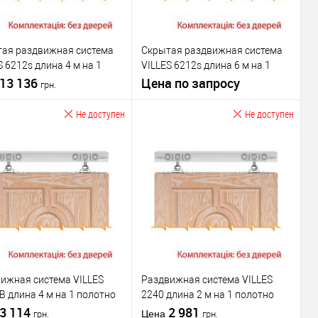
Раздвижная
для деревянных
вара
система
Материал дверей
дверей
для деревянных
Комплектация
иал дверей
дверей
раздвижной
ая раздвижная система
Скрытая раздвижная система
ектация
системы
без дверей
S 6212s длина 4 м на 1
VILLES 6212s длина 6 м на 1
ижной
Модель розсувної
но весом до 80 кг
13 136
полотно весом до 80 кгю до 80
Цена по запросу
грн.
мы
без дверей
системи
VILLES 5670/130
кг
а
Максимальный
Не доступен
Не доступен
водитель
Италия
вес двери
130 кг
Запросить цену
Подписаться
В избранное
В избранное
Производитель
VILLES
водитель
VILLES
Раздвижная
для деревянных
Тип товара
система
иал дверей
дверей
для деревянных
ектация
Материал дверей
дверей
ижной
ижная система VILLES
Раздвижная система VILLES
Комплектация
мы
без дверей
B длина 4 м на 1 полотно
2240 длина 2 м на 1 полотно
раздвижной
 розсувної
 до 60 кг
3 114
весом до 160 кг
2 981
Цена
грн.
грн.
системы
без дверей